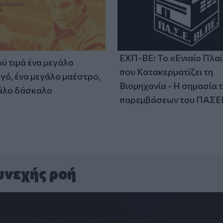
ΕΧΠ-ΒΕ: Το «Ενιαίο Πλα
ύ τιμά ένα μεγάλο
που Κατακερματίζει τη
γό, ένα μεγάλο μαέστρο,
Βιομηχανία - Η σημασία 
άλο δάσκαλο
παρεμβάσεων του ΠΑΣΕ
υνεχής ροή