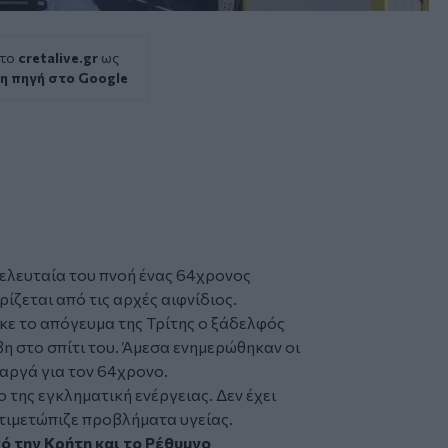
 το
cretalive.gr
ως
η πηγή στο Google
τελευταία του πνοή ένας 64χρονος
ρίζεται από τις αρχές
αιφνίδιος
.
ε το απόγευμα της Τρίτης ο ξάδελφός
βη στο σπίτι του. Άμεσα ενημερώθηκαν οι
 αργά για τον 64χρονο.
 της εγκληματική ενέργειας. Δεν έχει
ντιμετώπιζε προβλήματα υγείας.
ό την
Κρήτη
και το
Ρέθυμνο