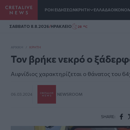
ΡΟΗ ΕΙΔΗΣΕΩΝ
ΚΡΗΤΗ
ΕΛΛΑΔΑ
ΟΙΚΟΝΟΜ
Homepage
ΣAΒΒΑΤΟ 8.8.2026
/
ΗΡΑΚΛΕΙΟ
28 °C
ΑΡΧΙΚΗ
/
ΚΡΉΤΗ
Τον βρήκε νεκρό ο ξάδερφ
Αιφνίδιος χαρακτηρίζεται ο θάνατος του 64
06.03.2024
NEWSROOM
SHARE:
Face
T