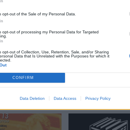
In
o opt-out of the Sale of my Personal Data.
 και πολύ υψηλός κίνδυνος πυρκαγιάς!
Μεταναστευτικό: Σύλληψη 18χρονου διακινητή για την 
ΚΡΗΤΗ
21:31
In
 στην Κρήτη - Ζέστη και πολύ υψηλός κίνδυνος πυρκαγιάς!
Μεταναστευτικό: Σύλληψη 18χρονου
Μεταναστευτικό: Σύλληψη
18χρονου διακινητή για την
to opt-out of processing my Personal Data for Targeted
"καραβιά" στον Τσούτσουρα
ing.
In
o opt-out of Collection, Use, Retention, Sale, and/or Sharing
ersonal Data that Is Unrelated with the Purposes for which it
lected.
Out
CONFIRM
Data Deletion
Data Access
Privacy Policy