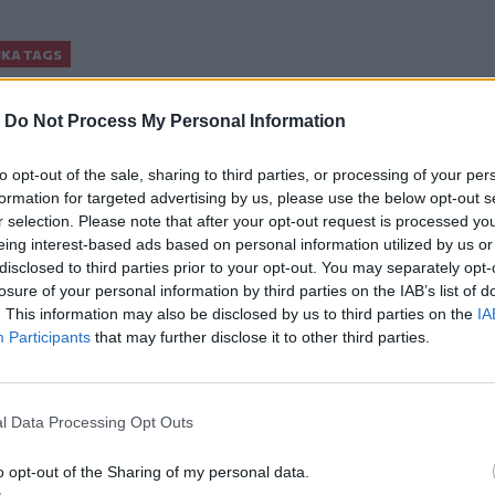
ΙΚΆ TAGS
Αιφνίδιος Θάνατος
-
Do Not Process My Personal Information
to opt-out of the sale, sharing to third parties, or processing of your per
formation for targeted advertising by us, please use the below opt-out s
ερ του CRETALIVE
r selection. Please note that after your opt-out request is processed y
ΤΗΝ ΕΊΔΗΣΗ
eing interest-based ads based on personal information utilized by us or
disclosed to third parties prior to your opt-out. You may separately opt-
losure of your personal information by third parties on the IAB’s list of
. This information may also be disclosed by us to third parties on the
IA
Participants
that may further disclose it to other third parties.
ις φλόγες (Βίντεο)
Σητεία: Φωτιά στα Αχλάδια, δύσκολη μάχη με τις φλόγες 
ΚΡΗΤΗ
22:47
l Data Processing Opt Outs
Ολονύχτια μάχη με τις φλόγες (Βίντεο)
Σητεία: Φωτιά στα Αχλάδια, δύσκολη
Σητεία: Φωτιά στα Αχλάδια,
δύσκολη μάχη με τις φλόγες -
o opt-out of the Sharing of my personal data.
Βίντεο