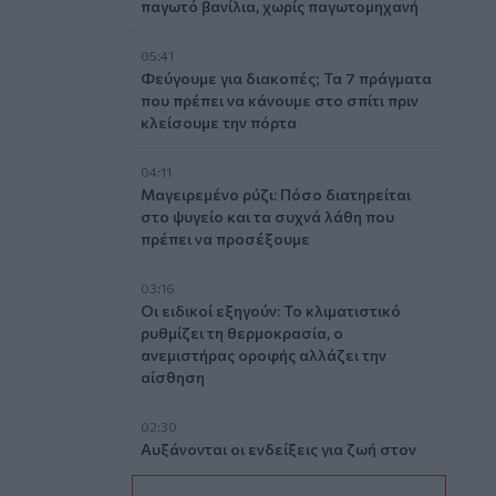
παγωτό βανίλια, χωρίς παγωτομηχανή
05:41
Φεύγουμε για διακοπές; Τα 7 πράγματα
που πρέπει να κάνουμε στο σπίτι πριν
κλείσουμε την πόρτα
04:11
Μαγειρεμένο ρύζι: Πόσο διατηρείται
στο ψυγείο και τα συχνά λάθη που
πρέπει να προσέξουμε
03:16
Οι ειδικοί εξηγούν: Το κλιματιστικό
ρυθμίζει τη θερμοκρασία, ο
ανεμιστήρας οροφής αλλάζει την
αίσθηση
02:30
Αυξάνονται οι ενδείξεις για ζωή στον
Άρη