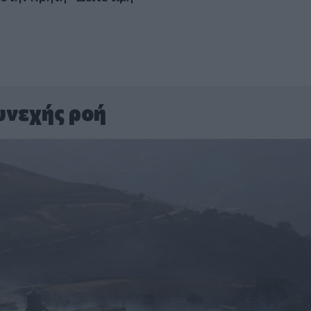
υνεχής ροή