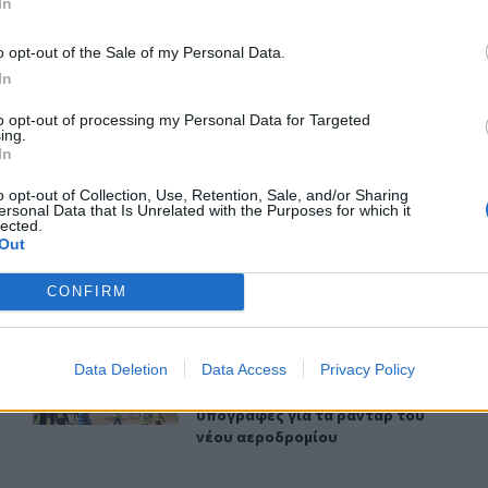
In
ερ του CRETALIVE
ΤΗΝ ΕΊΔΗΣΗ
o opt-out of the Sale of my Personal Data.
In
to opt-out of processing my Personal Data for Targeted
ing.
In
o opt-out of Collection, Use, Retention, Sale, and/or Sharing
οσίμα και το Ναγκασάκι
Σενετάκης για ΒΟΑΚ: «Η Κρήτη αποκτά επιτέλους έναν
ΚΡΗΤΗ
19:33
ersonal Data that Is Unrelated with the Purposes for which it
lected.
1 χρόνια από τη Χιροσίμα και το Ναγκασάκι
Σενετάκης για ΒΟΑΚ: «Η Κρήτη απο
Σενετάκης για ΒΟΑΚ: «Η Κρήτη
Out
αποκτά επιτέλους έναν
υπερσύγχρονο
αυτοκινητόδρομο»
CONFIRM
εστραμμένο εξοπλισμό άρδευσης
Καστέλλι: Παρουσία του υπ. Υποδομών Χρίστου Δήμα οι
ΚΡΗΤΗ
18:59
Data Deletion
Data Access
Privacy Policy
ις και για τον κατεστραμμένο εξοπλισμό άρδευσης
Καστέλλι: Παρουσία του υπ. Υποδο
Καστέλλι: Παρουσία του υπ.
Υποδομών Χρίστου Δήμα οι
υπογραφές για τα ραντάρ του
νέου αεροδρομίου