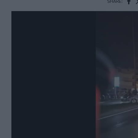
SHARE:
Face
T