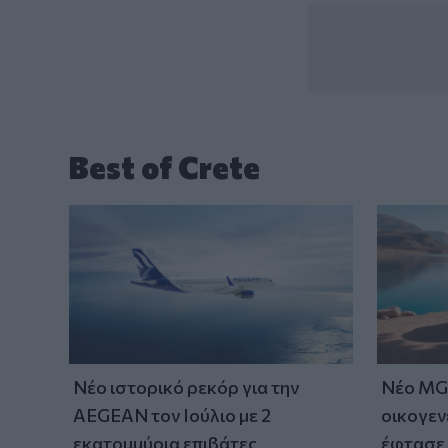
Best of Crete
Νέο ιστορικό ρεκόρ για την
Νέο MG 
AEGEAN τον Ιούλιο με 2
οικογεν
εκατομμύρια επιβάτες
έφτασε 