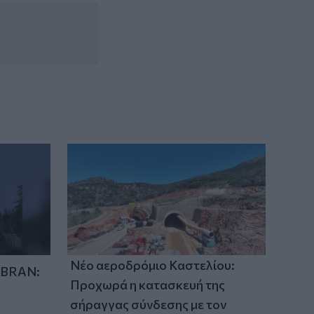
Υπ. Παιδείας: Ανακοινώθηκαν 95
ειδικότητες και 860 τμήματα των ΣΑΕΚ
– Πότε ξεκινούν οι αιτήσεις
17:56
Ρέθυμνο: Κάλεσμα των οικοδόμων για
μαζική συμμετοχή στο συλλαλητήριο
της ΔΕΘ
Νέο αεροδρόμιο Καστελίου:
IBRAN:
Προχωρά η κατασκευή της
σήραγγας σύνδεσης με τον