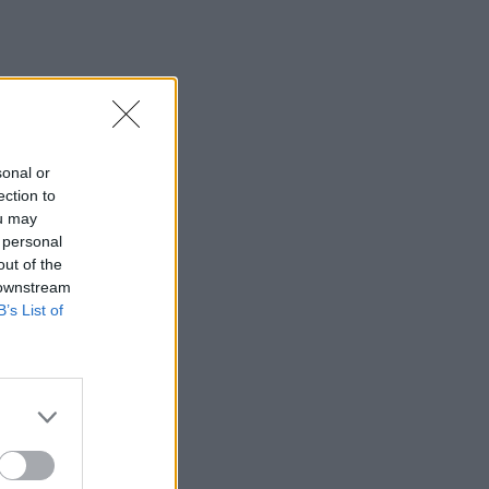
Καστέλλι: Παρουσία του υπ. Υποδομών
Χρίστου Δήμα οι υπογραφές για τα
ραντάρ του νέου αεροδρομίου
18:51
Μία ακόμη εθελοντική αιμοδοσία στο
αίθριο της Λότζια το Σάββατο (08-08)
sonal or
ection to
18:44
ou may
Ευρωπαϊκή διάκριση για το
 personal
Πανεπιστήμιο Κρήτης: Χρηματοδότηση
out of the
1,5 εκατ. ευρώ για την Τεχνητή
 downstream
Νοημοσύνη
B’s List of
18:44
Υψηλός κίνδυνος πυρκαγιάς την
Παρασκευή στην Κρήτη
18:37
CrediaBank: Οικονομικά Αποτελέσματα
A ’Εξαμήνου 2026 - Υψηλοί ρυθμοί