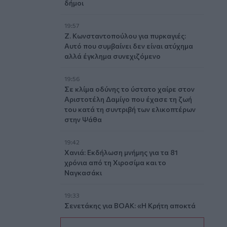
δήμοι
19:57
Ζ. Κωνσταντοπούλου για πυρκαγιές:
Αυτό που συμβαίνει δεν είναι ατύχημα
αλλά έγκλημα συνεχιζόμενο
19:56
Σε κλίμα οδύνης το ύστατο χαίρε στον
Αριστοτέλη Δαμίγο που έχασε τη ζωή
του κατά τη συντριβή των ελικοπτέρων
στην Ψάθα
19:42
Χανιά: Εκδήλωση μνήμης για τα 81
χρόνια από τη Χιροσίμα και το
Ναγκασάκι
19:33
Σενετάκης για ΒΟΑΚ: «Η Κρήτη αποκτά
επιτέλους έναν υπερσύγχρονο
αυτοκινητόδρομο»