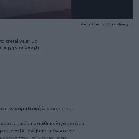
Photo Credits: @Cretalive.gr
 το
cretalive.gr
ως
η πηγή στο Google
α
στην
παραλιακή
λεωφόρο του
περιστατικό σημειώθηκε λίγο μετά το
κες, ένα ΙΧ "ανέβηκε" πάνω στην
γκρουσή του, σύμφωνα με τις