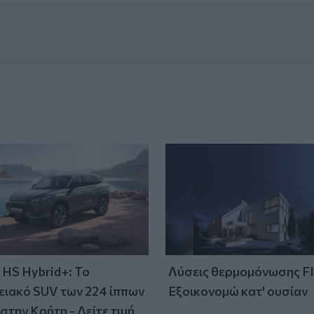
HS Hybrid+: Το
Λύσεις θερμομόνωσης F
ειακό SUV των 224 ίππων
Εξοικονομώ κατ' ουσίαν
στην Κρήτη - Δείτε τιμή