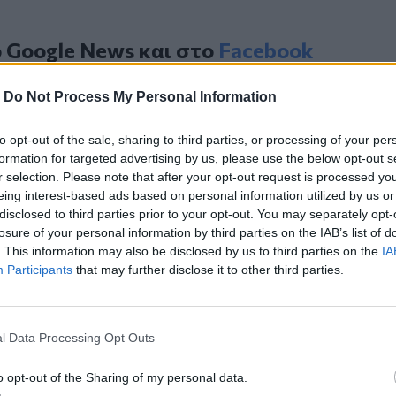
ο
Google News
και στο
Facebook
κανάλι μας στο
YouTube
-
Do Not Process My Personal Information
to opt-out of the sale, sharing to third parties, or processing of your per
formation for targeted advertising by us, please use the below opt-out s
r selection. Please note that after your opt-out request is processed y
eing interest-based ads based on personal information utilized by us or
disclosed to third parties prior to your opt-out. You may separately opt-
losure of your personal information by third parties on the IAB’s list of
. This information may also be disclosed by us to third parties on the
IA
Participants
that may further disclose it to other third parties.
ΙΚΆ TAGS
ακή Λεωφόρος
Ηράκλειο
l Data Processing Opt Outs
o opt-out of the Sharing of my personal data.