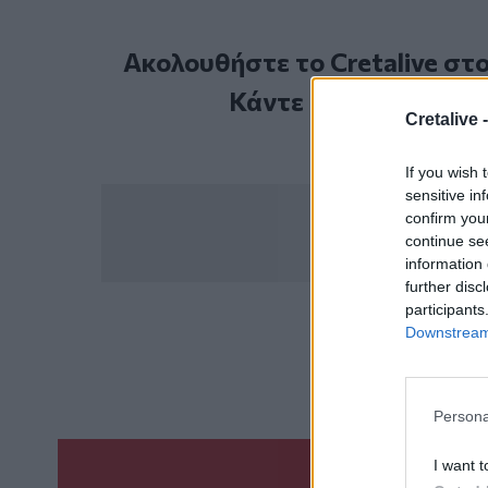
Ακολουθήστε το Cretalive στ
Κάντε εγγραφή στο 
Cretalive 
If you wish 
sensitive in
confirm you
continue se
information 
further disc
participants
Downstream 
ΣΧΕΤ
Τροχαίο
Παραλι
Persona
I want t