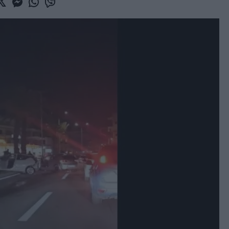
book
witter
Messenger
Whatsapp
Viber