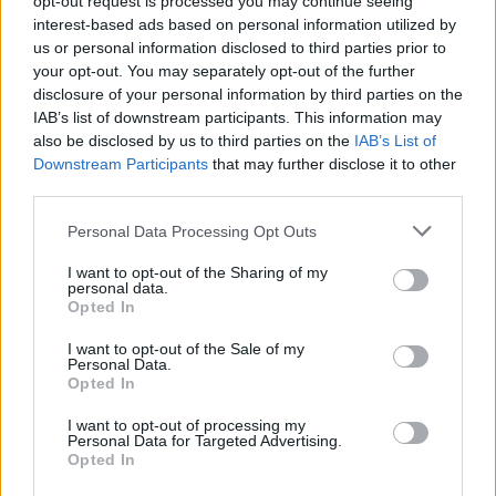
opt-out request is processed you may continue seeing
interest-based ads based on personal information utilized by
16:41
Ο Βλαδίμηρος Κυριακίδης στο πλευρό των παιδιών του
us or personal information disclosed to third parties prior to
ΠΑΓΝΗ για 5η χρονιά
your opt-out. You may separately opt-out of the further
disclosure of your personal information by third parties on the
IAB’s list of downstream participants. This information may
16:36
Ο κόσμος του ΟΦΗ «εξαφάνισε» 3.000 εισιτήρια σε
also be disclosed by us to third parties on the
IAB’s List of
λιγότερο από 48 ώρες για το Σούπερ Καπ
Downstream Participants
that may further disclose it to other
third parties.
16:27
Personal Data Processing Opt Outs
Συνεδριάζει αύριο η Δημοτική Επιτροπή του Δήμου
Βιάννου για την λήψη αποφάσεων για μια σειρά
I want to opt-out of the Sharing of my
παρεμβάσεων
personal data.
Opted In
16:21
I want to opt-out of the Sale of my
Δύο συναυλίες του Νίκου Ανδρουλάκη στο Ηράκλειο
Personal Data.
Opted In
16:13
Στο Μάραθος θα βρεθεί αύριο η Θεατρική Ομάδα του
I want to opt-out of processing my
Personal Data for Targeted Advertising.
Δήμου Μαλεβιζίου
Opted In
16:12