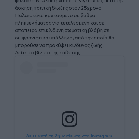
φυλακές
Ν. Αλικαρνασσού
, λίγες ώρες μετά την
άσκηση ποινική δίωξης στον 25χρονο
Παλαιστίνιο κρατούμενο σε βαθμό
πλημμελήματος για τετελεσμένη και σε
απόπειρα επικίνδυνη σωματική βλάβη σε
σωφρονιστικό υπάλληλο, από την οποία θα
μπορούσε να προκύψει κίνδυνος ζωής.
Δείτε το βίντεο της επίθεσης:
Social
Embed
Δείτε αυτή τη δημοσίευση στο Instagram.