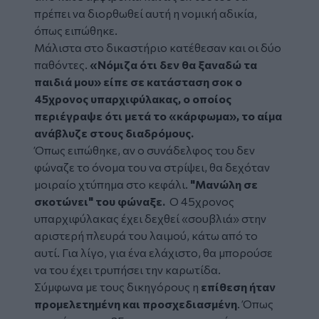
πρέπει να διορθωθεί αυτή η νομική αδικία,
όπως ειπώθηκε.
Μάλιστα στο δικαστήριο κατέθεσαν και οι δύο
παθόντες.
«Νόμιζα ότι δεν θα ξαναδώ τα
παιδιά μου» είπε σε κατάσταση σοκ ο
45χρονος υπαρχιφύλακας, ο οποίος
περιέγραψε ότι μετά το «κάρφωμα», το αίμα
ανάβλυζε στους διαδρόμους.
Όπως ειπώθηκε, αν ο συνάδελφος του δεν
φώναζε το όνομα του να στρίψει, θα δεχόταν
μοιραίο χτύπημα στο κεφάλι.
"Μανώλη σε
σκοτώνει" του φώναξε.
Ο 45χρονος
υπαρχιφύλακας έχει δεχθεί «σουβλιά» στην
αριστερή πλευρά του λαιμού, κάτω από το
αυτί. Για λίγο, για ένα ελάχιστο, θα μπορούσε
να του έχει τρυπήσει την καρωτίδα.
Σύμφωνα με τους δικηγόρους η
επίθεση ήταν
προμελετημένη και προσχεδιασμένη
. Όπως