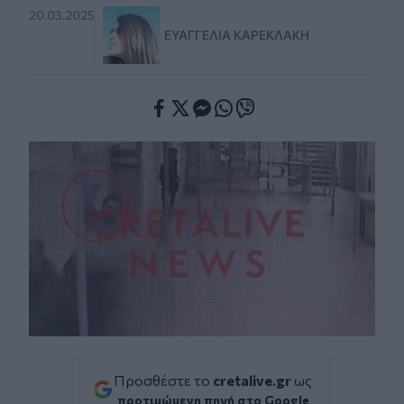
20.03.2025
ΕΥΑΓΓΕΛΊΑ ΚΑΡΕΚΛΆΚΗ
Facebook
Twitter
Messenger
Whatsapp
Viber
Προσθέστε το
cretalive.gr
ως
προτιμώμενη πηγή στο Google