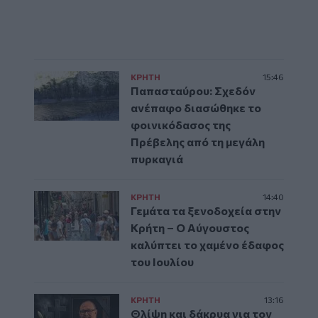
ΚΡΗΤΗ
15:46
Παπασταύρου: Σχεδόν
ανέπαφο διασώθηκε το
φοινικόδασος της
Πρέβελης από τη μεγάλη
πυρκαγιά
ΚΡΗΤΗ
14:40
Γεμάτα τα ξενοδοχεία στην
Κρήτη – Ο Αύγουστος
καλύπτει το χαμένο έδαφος
του Ιουλίου
ΚΡΗΤΗ
13:16
Θλίψη και δάκρυα για τον