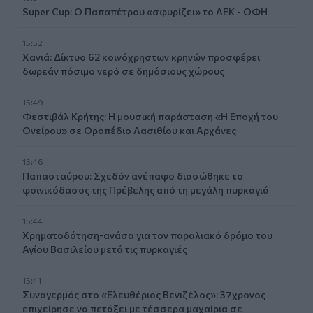
Super Cup: Ο Παπαπέτρου «σφυρίζει» το ΑΕΚ - ΟΦΗ
15:52
Χανιά: Δίκτυο 62 κοινόχρηστων κρηνών προσφέρει
δωρεάν πόσιμο νερό σε δημόσιους χώρους
15:49
Φεστιβάλ Κρήτης: Η μουσική παράσταση «Η Εποχή του
Ονείρου» σε Οροπέδιο Λασιθίου και Αρχάνες
15:46
Παπασταύρου: Σχεδόν ανέπαφο διασώθηκε το
φοινικόδασος της Πρέβελης από τη μεγάλη πυρκαγιά
15:44
Χρηματοδότηση-ανάσα για τον παραλιακό δρόμο του
Αγίου Βασιλείου μετά τις πυρκαγιές
15:41
Συναγερμός στο «Ελευθέριος Βενιζέλος»: 37χρονος
επιχείρησε να πετάξει με τέσσερα μαχαίρια σε