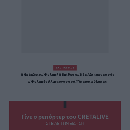
ΣΧΕΤΙΚΆ TAGS
Ηράκλειο
Φυλακή
Επίθεση
Νέα Αλικαρνασσός
Φυλακές Αλικαρνασσού
Υπαρχιφύλακας
Γίνε ο ρεπόρτερ του CRETALIVE
ΣΤΕΊΛΕ ΤΗΝ ΕΊΔΗΣΗ