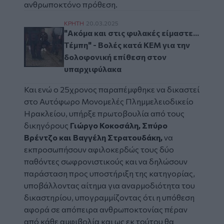
ανθρωποκτόνο πρόθεση.
"Ακόμα και στις φυλακές είμαστε... Τέμπη
ΚΡΗΤΗ
20.03.2025
"Ακόμα και στις φυλακές είμαστε...
Τέμπη" - Βολές κατά ΚΕΜ για την
δολοφονική επίθεση στον
υπαρχιφύλακα
Και ενώ ο 25χρονος παραπέμφθηκε να δικαστεί
στο Αυτόφωρο Μονομελές Πλημμελειοδικείο
Ηρακλείου, υπήρξε πρωτοβουλία από τους
δικηγόρους
Γιώργο Κοκοσάλη, Σπύρο
Βρέντζο και Βαγγέλη Στρατουδάκη,
να
εκπροσωπήσουν αφιλοκερδώς τους δύο
παθόντες σωφρονιστικούς και να δηλώσουν
παράσταση προς υποστήριξη της κατηγορίας,
υποβάλλοντας αίτημα για αναρμοδιότητα του
δικαστηρίου, υπογραμμίζοντας ότι η υπόθεση
αφορά σε απόπειρα ανθρωποκτονίας πέραν
από κάθε αμφιβολία και ως εκ τούτου θα