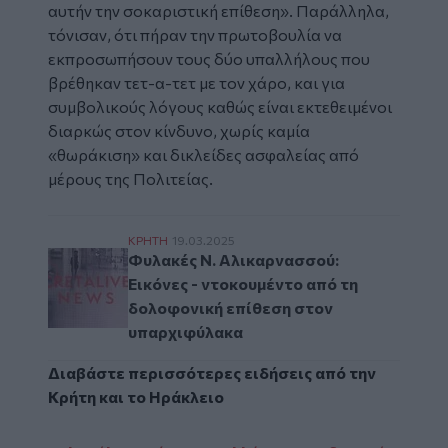
αυτήν την σοκαριστική επίθεση». Παράλληλα,
τόνισαν, ότι πήραν την πρωτοβουλία να
εκπροσωπήσουν τους δύο υπαλλήλους που
βρέθηκαν τετ-α-τετ με τον χάρο, και για
συμβολικούς λόγους καθώς είναι εκτεθειμένοι
διαρκώς στον κίνδυνο, χωρίς καμία
«θωράκιση» και δικλείδες ασφαλείας από
μέρους της Πολιτείας.
Φυλακές Ν. Αλικαρνασσού: Εικόνες - ντοκ
ΚΡΗΤΗ
19.03.2025
Φυλακές Ν. Αλικαρνασσού:
Εικόνες - ντοκουμέντο από τη
δολοφονική επίθεση στον
υπαρχιφύλακα
Διαβάστε περισσότερες ειδήσεις από την
Κρήτη
και το
Ηράκλειο