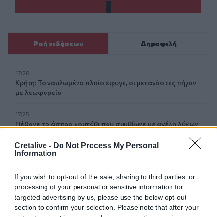
Ροή ειδήσεων
Δημοφιλή
17:28
Κρήτη: Το ναυλωμένο πλοίο έφυγε, οι μετανάστες πήγαν
με λεωφορεία
17:25
Πέθανε το άσπρο κουτάβι που συμβίωνε με αγέλη λύκων
Cretalive -
Do Not Process My Personal
17:06
Information
ΟΠΕΚΑ: Πότε θα γίνει η δεύτερη πληρωμή των δικαιούχων
του Λογαριασμού Αγροτικής Εστίας
If you wish to opt-out of the sale, sharing to third parties, or
16:44
processing of your personal or sensitive information for
Προσωρινή διακοπή κυκλοφορίας την Παρασκευή στον
targeted advertising by us, please use the below opt-out
ΒΟΑΚ
section to confirm your selection. Please note that after your