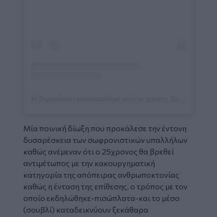
Η δημοσίευση κοινοποιήθηκε από το χρήστη Zougla.gr (@zougla.gr_official)
Μία ποινική δίωξη που προκάλεσε την έντονη
δυσαρέσκεια των σωφρονιστικών υπαλλήλων
καθώς ανέμεναν ότι ο 25χρονος θα βρεθεί
αντιμέτωπος με την κακουργηματική
κατηγορία της απόπειρας ανθρωποκτονίας
καθώς η ένταση της επίθεσης, ο τρόπος με τον
οποίο εκδηλώθηκε-πισώπλατα-και το μέσο
(σουβλί) καταδεικνύουν ξεκάθαρα