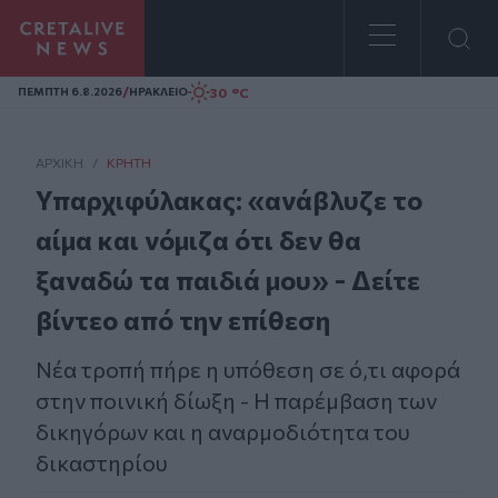
Homepage
/
30 °C
ΠΕΜΠΤΗ 6.8.2026
ΗΡΑΚΛΕΙΟ
ΑΡΧΙΚΗ
/
ΚΡΉΤΗ
Υπαρχιφύλακας: «ανάβλυζε το
αίμα και νόμιζα ότι δεν θα
ξαναδώ τα παιδιά μου» - Δείτε
βίντεο από την επίθεση
Νέα τροπή πήρε η υπόθεση σε ό,τι αφορά
στην ποινική δίωξη - Η παρέμβαση των
δικηγόρων και η αναρμοδιότητα του
δικαστηρίου