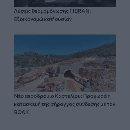
Λύσεις θερμομόνωσης FIBRAN:
Εξοικονομώ κατ' ουσίαν
Νέο αεροδρόμιο Καστελίου: Προχωρά η
κατασκευή της σήραγγας σύνδεσης με τον
ΒΟΑΚ