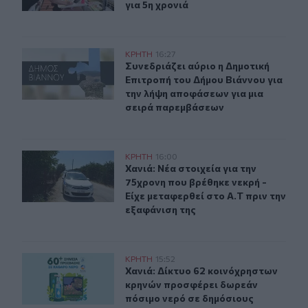
για 5η χρονιά
Συνεδριάζει αύριο η Δημοτική Επιτροπή του Δήμου Βιά
ΚΡΗΤΗ
16:27
Συνεδριάζει αύριο η Δημοτική Επιτ
Συνεδριάζει αύριο η Δημοτική
Επιτροπή του Δήμου Βιάννου για
την λήψη αποφάσεων για μια
σειρά παρεμβάσεων
Χανιά: Νέα στοιχεία για την 75χρονη που βρέθηκε νεκρή 
ΚΡΗΤΗ
16:00
Χανιά: Νέα στοιχεία για την 75χρον
Χανιά: Νέα στοιχεία για την
75χρονη που βρέθηκε νεκρή -
Είχε μεταφερθεί στο Α.Τ πριν την
εξαφάνιση της
Χανιά: Δίκτυο 62 κοινόχρηστων κρηνών προσφέρει δωρ
ΚΡΗΤΗ
15:52
Χανιά: Δίκτυο 62 κοινόχρηστων κρ
Χανιά: Δίκτυο 62 κοινόχρηστων
κρηνών προσφέρει δωρεάν
πόσιμο νερό σε δημόσιους