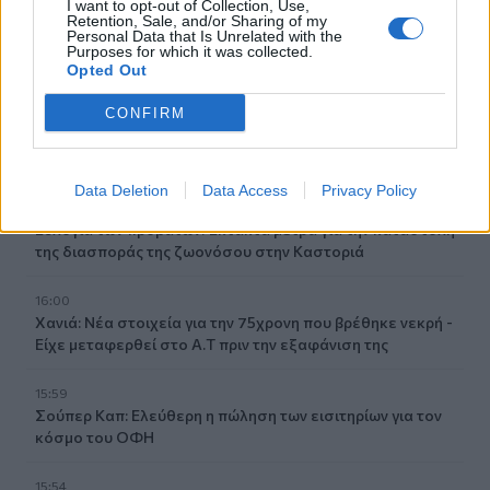
I want to opt-out of Collection, Use,
Μαζικές συνταξιοδοτήσεις το 2026 – Τι οδηγεί χιλιάδες
Retention, Sale, and/or Sharing of my
Personal Data that Is Unrelated with the
εργαζόμενους στην πρόωρη έξοδο
Purposes for which it was collected.
Opted Out
16:10
CONFIRM
GLOBAL & REGIONAL FOCUS NOTES: Εξελίξεις και
προοπτικές στις αγορές πετρελαίου και φυσικού αερίου
στην Ευρώπη
Data Deletion
Data Access
Privacy Policy
16:05
Ευλογιά των προβάτων: Έκτακτα μέτρα για την καταστολή
της διασποράς της ζωονόσου στην Καστοριά
16:00
Χανιά: Νέα στοιχεία για την 75χρονη που βρέθηκε νεκρή -
Είχε μεταφερθεί στο Α.Τ πριν την εξαφάνιση της
15:59
Σούπερ Καπ: Ελεύθερη η πώληση των εισιτηρίων για τον
κόσμο του ΟΦΗ
15:54