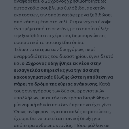
αναφέρεται, ο 25χρονος χρησιμοποίησε ως
αυτοσχέδιο σουβλί μια ξυλόβιδα, αρκετών
εκατοστών, την οποία κατάφερε να ξεβιδώσει
από κάπου μέσα στο κελί. Στη συνέχεια έκοψε
ένα τμήμα από το σεντόνι, με το οποίο τύλιξε
την ξυλόβιδα στο χέρι του, δημιουργώντας
ουσιαστικά το αυτοσχέδιο όπλο.
Τελικά το αίτημα των δικηγόρων, περί
αναρμοδιότητας του δικαστηρίου, έγινε δεκτό
και
ο 25χρονος οδηγήθηκε εκ νέου στην
εισαγγελέα υπηρεσίας για την άσκηση
κακουργηματικής δίωξης ώστε η υπόθεση να
πάρει το δρόμο της κύριας ανάκρισης
. Κατά
τους συνηγόρους των δύο σωφρονιστικών
υπαλλήλων, με αυτόν τον τρόπο διορθώθηκε
μία νομική αδικία που δεν έπρεπε να έχει γίνει.
Όπως ανέφεραν, «για πιο απλές περιπτώσεις,
έχουμε δει να ασκείται ποινική δίωξη για
απόπειρα ανθρωποκτονίας. Πόσο μάλλον σε