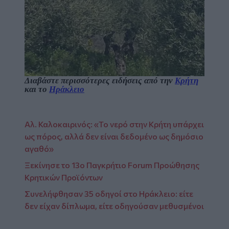
Διαβάστε περισσότερες ειδήσεις από την
Κρήτη
και το
Ηράκλειο
Αλ. Καλοκαιρινός: «Το νερό στην Κρήτη υπάρχει
ως πόρος, αλλά δεν είναι δεδομένο ως δημόσιο
αγαθό»
Ξεκίνησε το 13ο Παγκρήτιο Forum Προώθησης
Κρητικών Προϊόντων
Συνελήφθησαν 35 οδηγοί στο Ηράκλειο: είτε
δεν είχαν δίπλωμα, είτε οδηγούσαν μεθυσμένοι