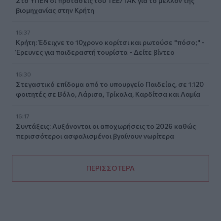
Στο ΥΠΕΝ οι προτάσεις του ΤΕΕ/ΤΑΚ για το μέλλον της
βιομηχανίας στην Κρήτη
16:37
Κρήτη: Έδειχνε το 10χρονο κορίτσι και ρωτούσε "πόσο;" -
Έρευνες για παιδεραστή τουρίστα - Δείτε βίντεο
16:30
Στεγαστικό επίδομα από το υπουργείο Παιδείας, σε 1.120
φοιτητές σε Βόλο, Λάρισα, Τρίκαλα, Καρδίτσα και Λαμία
16:17
Συντάξεις: Αυξάνονται οι αποχωρήσεις το 2026 καθώς
περισσότεροι ασφαλισμένοι βγαίνουν νωρίτερα
ΠΕΡΙΣΣΟΤΕΡΑ