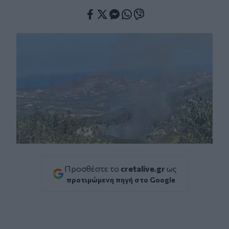
Facebook
Twitter
Messenger
Whatsapp
Viber
Προσθέστε το
cretalive.gr
ως
προτιμώμενη πηγή στο Google