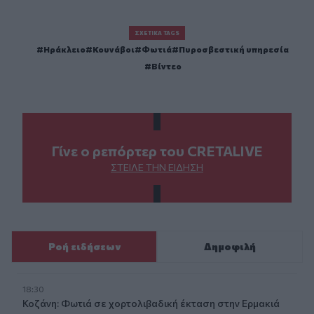
ΣΧΕΤΙΚΆ TAGS
Ηράκλειο
Κουνάβοι
Φωτιά
Πυροσβεστική υπηρεσία
Βίντεο
Γίνε ο ρεπόρτερ του CRETALIVE
ΣΤΕΊΛΕ ΤΗΝ ΕΊΔΗΣΗ
Ροή ειδήσεων
Δημοφιλή
18:30
Κοζάνη: Φωτιά σε χορτολιβαδική έκταση στην Ερμακιά