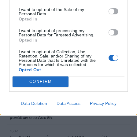
Δήμος Πλατανιά: Συνεχίζονται οι καλοκαιρινές
εκδηλώσεις “Πολιτιστικό Καλοκαίρι 2026, 16ο Φεστιβάλ
I want to opt-out of the Sale of my
Γη - Πολιτισμός- Τουρισμός”
Personal Data.
Opted In
17:10
I want to opt-out of processing my
Δήμος Ανωγείων: Ένταξη έργου αγροτικής οδοποιίας στο
Personal Data for Targeted Advertising.
Στρατηγικό Σχέδιο ΚΑΠ 2023–2027
Opted In
I want to opt-out of Collection, Use,
17:10
Retention, Sale, and/or Sharing of my
Σε κατάσταση κινητοποίησης αύριο Σάββατο η Κρήτη
Personal Data that Is Unrelated with the
Purposes for which it was collected.
λόγω πολύ υψηλού κινδύνου πυρκαγιάς
Opted Out
16:55
CONFIRM
Οι τουαλέτες στην Κνωσό και η μπάρα στο φαράγγι της
Σαμαριάς!
Data Deletion
Data Access
Privacy Policy
16:51
Γ. Πλακιωτάκης: Συνεχίζεται η αναβάθμιση των σχολικών
μονάδων στο Λασίθι
16:41