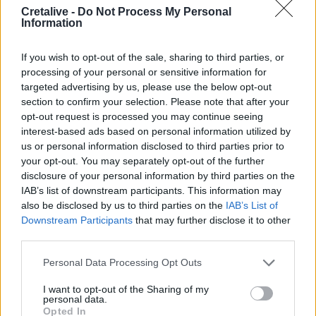
17:57
Cretalive -
Do Not Process My Personal
Ενισχύθηκαν οι πυροσβεστικές δυνάμεις στην πυρκαγιά
Information
σε αγροτοδασική έκταση στο Στεφάνι Κορίνθου
If you wish to opt-out of the sale, sharing to third parties, or
17:40
processing of your personal or sensitive information for
Χανιά: «4 Εποχές στον Δήμο Πλατανιά» - Εγκαίνια
targeted advertising by us, please use the below opt-out
Ομαδικής Έκθεσης Ζωγραφικής & Φωτογραφίας
section to confirm your selection. Please note that after your
opt-out request is processed you may continue seeing
17:37
interest-based ads based on personal information utilized by
Πυρκαγιά σε έκταση με χαμηλή βλάστηση στο
us or personal information disclosed to third parties prior to
Μαρκόπουλο Αττικής
your opt-out. You may separately opt-out of the further
disclosure of your personal information by third parties on the
17:32
IAB’s list of downstream participants. This information may
Ελληνικός Ερυθρός Σταυρός: Τι πρέπει να περιέχει ένα
also be disclosed by us to third parties on the
IAB’s List of
φαρμακείο διακοπών
Downstream Participants
that may further disclose it to other
third parties.
17:24
Aποκαλύψεις σοκ για απειλές θανάτου στο Μουντιάλ:
Personal Data Processing Opt Outs
«Θα ανατινάξω τον Μέσι με τέσσερις βόμβες!»
I want to opt-out of the Sharing of my
personal data.
17:22
Opted In