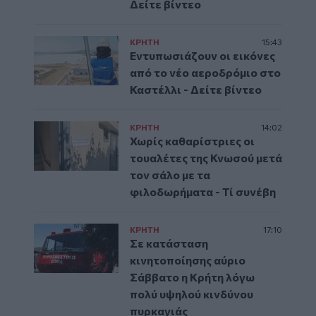
Δείτε βίντεο
ΚΡΗΤΗ
15:43
Εντυπωσιάζουν οι εικόνες
από το νέο αεροδρόμιο στο
Καστέλλι - Δείτε βίντεο
ΚΡΗΤΗ
14:02
Χωρίς καθαρίστριες οι
τουαλέτες της Κνωσού μετά
τον σάλο με τα
φιλοδωρήματα - Τί συνέβη
ΚΡΗΤΗ
17:10
Σε κατάσταση
κινητοποίησης αύριο
Σάββατο η Κρήτη λόγω
πολύ υψηλού κινδύνου
πυρκαγιάς