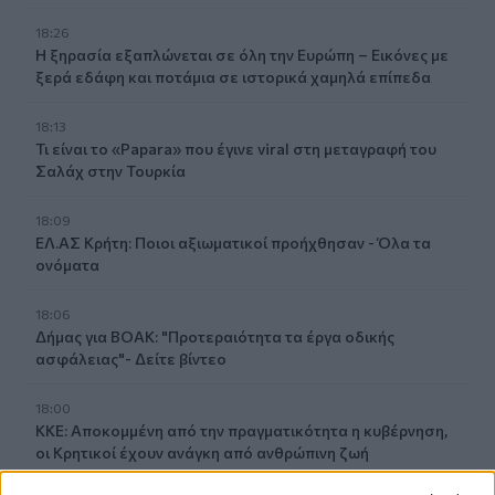
18:26
Η ξηρασία εξαπλώνεται σε όλη την Ευρώπη – Εικόνες με
ξερά εδάφη και ποτάμια σε ιστορικά χαμηλά επίπεδα
18:13
Τι είναι το «Papara» που έγινε viral στη μεταγραφή του
Σαλάχ στην Τουρκία
18:09
ΕΛ.ΑΣ Κρήτη: Ποιοι αξιωματικοί προήχθησαν - Όλα τα
ονόματα
18:06
Δήμας για ΒΟΑΚ: "Προτεραιότητα τα έργα οδικής
ασφάλειας"- Δείτε βίντεο
18:00
ΚΚΕ: Αποκομμένη από την πραγματικότητα η κυβέρνηση,
οι Κρητικοί έχουν ανάγκη από ανθρώπινη ζωή