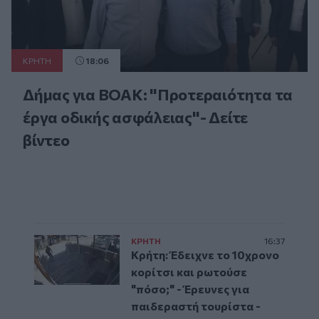
ΚΡΗΤΗ
18:06
Δήμας για ΒΟΑΚ: "Προτεραιότητα τα
έργα οδικής ασφάλειας"- Δείτε
βίντεο
ΚΡΗΤΗ
16:37
Κρήτη: Έδειχνε το 10χρονο
κορίτσι και ρωτούσε
"πόσο;" - Έρευνες για
παιδεραστή τουρίστα -