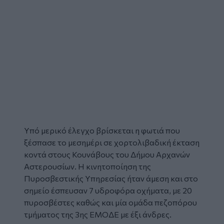
Υπό μερικό έλεγχο βρίσκεται η φωτιά που
ξέσπασε το μεσημέρι σε χορτολιβαδική έκταση
κοντά στους Κουνάβους του Δήμου Αρχανών
Αστερουσίων. Η κινητοποίηση της
Πυροσβεστικής Υπηρεσίας ήταν άμεση και στο
σημείο έσπευσαν 7 υδροφόρα οχήματα, με 20
πυροσβέστες καθώς και μία ομάδα πεζοπόρου
τμήματος της 3ης ΕΜΟΔΕ με έξι άνδρες.