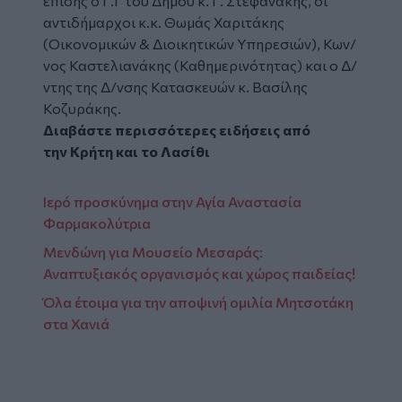
επίσης ο Γ.Γ του Δήμου κ. Γ. Στεφανάκης, οι
αντιδήμαρχοι κ.κ. Θωμάς Χαριτάκης
(Οικονομικών & Διοικητικών Υπηρεσιών), Κων/
νος Καστελιανάκης (Καθημερινότητας) και ο Δ/
ντης της Δ/νσης Κατασκευών κ. Βασίλης
Κοζυράκης.
Διαβάστε περισσότερες ειδήσεις από
την
Κρήτη
και το
Λασίθι
Ιερό προσκύνημα στην Αγία Αναστασία
Φαρμακολύτρια
Μενδώνη για Μουσείο Μεσαράς:
Αναπτυξιακός οργανισμός και χώρος παιδείας!
Όλα έτοιμα για την αποψινή ομιλία Μητσοτάκη
στα Χανιά