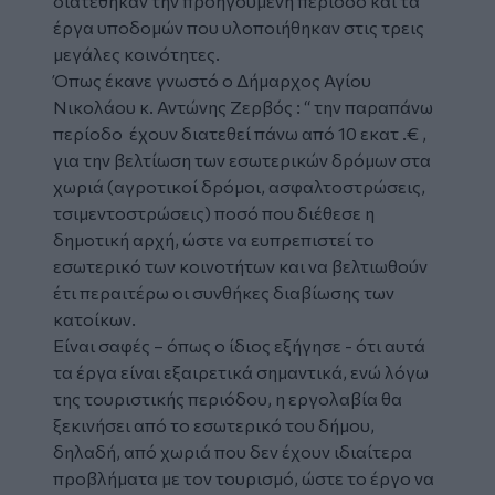
διατέθηκαν την προηγούμενη περίοδο και τα
έργα υποδομών που υλοποιήθηκαν στις τρεις
μεγάλες κοινότητες.
Όπως έκανε γνωστό ο Δήμαρχος Αγίου
Νικολάου κ. Αντώνης Ζερβός : “ την παραπάνω
περίοδο έχουν διατεθεί πάνω από 10 εκατ .€ ,
για την βελτίωση των εσωτερικών δρόμων στα
χωριά (αγροτικοί δρόμοι, ασφαλτοστρώσεις,
τσιμεντοστρώσεις) ποσό που διέθεσε η
δημοτική αρχή, ώστε να ευπρεπιστεί το
εσωτερικό των κοινοτήτων και να βελτιωθούν
έτι περαιτέρω οι συνθήκες διαβίωσης των
κατοίκων.
Είναι σαφές – όπως ο ίδιος εξήγησε - ότι αυτά
τα έργα είναι εξαιρετικά σημαντικά, ενώ λόγω
της τουριστικής περιόδου, η εργολαβία θα
ξεκινήσει από το εσωτερικό του δήμου,
δηλαδή, από χωριά που δεν έχουν ιδιαίτερα
προβλήματα με τον τουρισμό, ώστε το έργο να