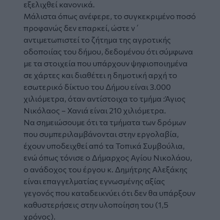
εξελιχθεί κανονικά.
Μάλιστα όπως ανέφερε, το συγκεκριμένο ποσό
προφανώς δεν επαρκεί, ώστε ν΄
αντιμετωπιστεί το ζήτημα της αγροτικής
οδοποιίας του δήμου, δεδομένου ότι σύμφωνα
με τα στοιχεία που υπάρχουν ψηφιοποιημένα
σε χάρτες και διαθέτει η δημοτική αρχή το
εσωτερικό δίκτυο του Δήμου είναι 3.000
χιλιόμετρα, όταν αντίστοιχα το τμήμα :Άγιος
Νικόλαος – Χανιά είναι 210 χιλιόμετρα.
Να σημειώσουμε ότι τα τμήματα των δρόμων
που συμπεριλαμβάνονται στην εργολαβία,
έχουν υποδειχθεί από τα Τοπικά Συμβούλια,
ενώ όπως τόνισε ο Δήμαρχος Αγίου Νικολάου,
ο ανάδοχος του έργου κ. Δημήτρης Αλεξάκης
είναι επαγγελματίας εγνωσμένης αξίας
γεγονός που καταδεικνύει ότι δεν θα υπάρξουν
καθυστερήσεις στην υλοποίηση του (1,5
χρόνος).