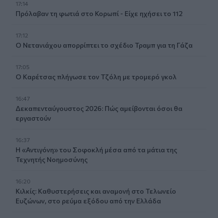
17:14
Πρόλαβαν τη φωτιά στο Κορωπί - Είχε ηχήσει το 112
17:12
Ο Νετανιάχου απορρίπτει το σχέδιο Τραμπ για τη Γάζα
17:05
Ο Καρέτσας πλήγωσε τον Τζόλη με τρομερό γκολ
16:47
Δεκαπενταύγουστος 2026: Πώς αμείβονται όσοι θα
εργαστούν
16:37
Η «Αντιγόνη» του Σοφοκλή μέσα από τα μάτια της
Τεχνητής Νοημοσύνης
16:20
Κιλκίς: Καθυστερήσεις και αναμονή στο Τελωνείο
Ευζώνων, στο ρεύμα εξόδου από την Ελλάδα