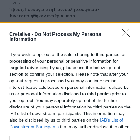
16:06
Έβρος: Πυρκαγιά στη Γιαννούλη Σουφλίου -
Κινητοποιήθηκαν εναέρια μέσα
15:57
Cretalive -
Do Not Process My Personal
Ζελένσκι: Περισσότεροι από 50.000 Βορειοκορεάτες
Information
στρατιώτες θα αναπτυχθούν στη Ρωσία
If you wish to opt-out of the sale, sharing to third parties, or
15:35
processing of your personal or sensitive information for
«Τα λουλούδια μιλούν» του Βασίλη Ξημέρη
targeted advertising by us, please use the below opt-out
section to confirm your selection. Please note that after your
15:26
opt-out request is processed you may continue seeing
Οδήγηση με σαγιονάρες: Επιτρέπεται τελικά ή
interest-based ads based on personal information utilized by
κινδυνεύεις με πρόστιμο;
us or personal information disclosed to third parties prior to
your opt-out. You may separately opt-out of the further
15:03
disclosure of your personal information by third parties on the
Σκέρτσος: Από τον Δεκέμβριο του 2018 έως τον
IAB’s list of downstream participants. This information may
Δεκέμβριο του 2025 οι καταθέσεις φυσικών προσώπων
also be disclosed by us to third parties on the
IAB’s List of
αυξήθηκαν από 106,4 δισ. ευρώ σε 148,7 δισ. ευρώ
Downstream Participants
that may further disclose it to other
third parties.
14:58