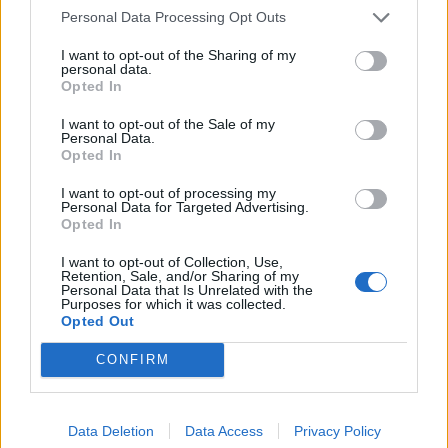
Η Ελληνική Ολυμπιακή Επιτροπή ξεκινά τον καθαρισμό
Personal Data Processing Opt Outs
των μαρμάρων του Παναθηναϊκού Σταδίου
I want to opt-out of the Sharing of my
personal data.
14:45
Opted In
POS και ταμειακές: βαριά πρόστιμα για όσους δε
συμμορφώνονται
I want to opt-out of the Sale of my
Personal Data.
Opted In
14:39
To Moonlight Serenade στο καφέ του Αρχαιολογικού
I want to opt-out of processing my
Μουσείου Χανίων
Personal Data for Targeted Advertising.
Opted In
14:17
Θ. Κοντογεώργης: Προεκλογική αλλά όχι παροχολογική η
I want to opt-out of Collection, Use,
Retention, Sale, and/or Sharing of my
ΔΕΘ
Personal Data that Is Unrelated with the
Purposes for which it was collected.
Opted Out
14:01
Άντριου: Μυστικό σχέδιο για βασιλική κηδεία όταν
CONFIRM
πεθάνει, παρά την αποκαθήλωση
13:53
Data Deletion
Data Access
Privacy Policy
Σε ετοιμότητα η πυροσβεστική στη Λέσβο