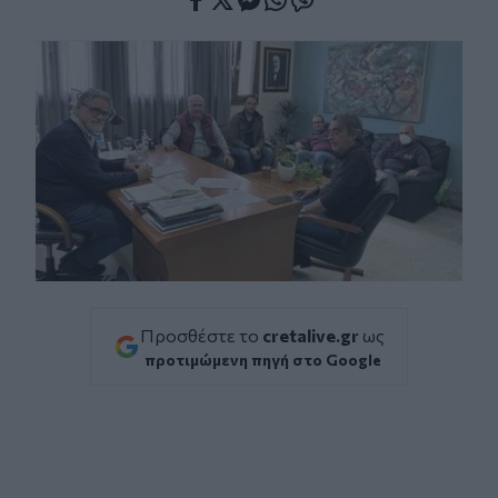
Facebook
Twitter
Messenger
Whatsapp
Viber
Προσθέστε το
cretalive.gr
ως
προτιμώμενη πηγή στο Google