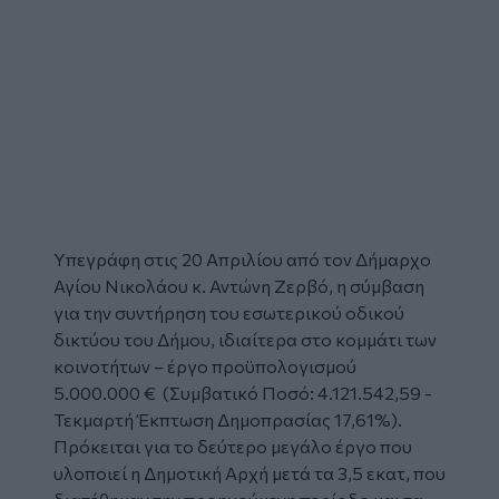
Υπεγράφη στις 20 Απριλίου από τον Δήμαρχο
Αγίου Νικολάου κ. Αντώνη Ζερβό, η
σύμβαση
για την συντήρηση του εσωτερικού
οδικού
δικτύου
του Δήμου, ιδιαίτερα στο κομμάτι των
κοινοτήτων – έργο προϋπολογισμού
5.000.000 € (Συμβατικό Ποσό: 4.121.542,59 -
Τεκμαρτή Έκπτωση Δημοπρασίας 17,61%).
Πρόκειται για το δεύτερο μεγάλο έργο που
υλοποιεί η Δημοτική Αρχή μετά τα 3,5 εκατ, που