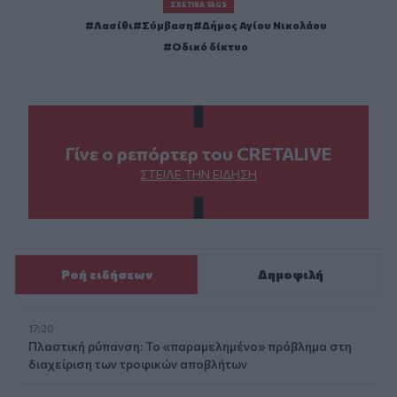
ΣΧΕΤΙΚΆ TAGS
Λασίθι
Σύμβαση
Δήμος Αγίου Νικολάου
Οδικό δίκτυο
Γίνε ο ρεπόρτερ του CRETALIVE
ΣΤΕΊΛΕ ΤΗΝ ΕΊΔΗΣΗ
Ροή ειδήσεων
Δημοφιλή
17:20
Πλαστική ρύπανση: Το «παραμελημένο» πρόβλημα στη
διαχείριση των τροφικών αποβλήτων