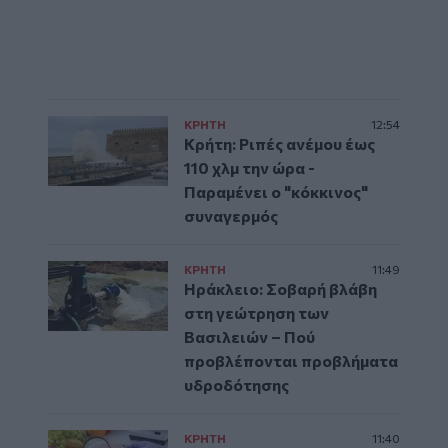
ΚΡΗΤΗ
12:54
Κρήτη: Ριπές ανέμου έως
110 χλμ την ώρα -
Παραμένει ο "κόκκινος"
συναγερμός
ΚΡΗΤΗ
11:49
Ηράκλειο: Σοβαρή βλάβη
στη γεώτρηση των
Βασιλειών – Πού
προβλέπονται προβλήματα
υδροδότησης
ΚΡΗΤΗ
11:40