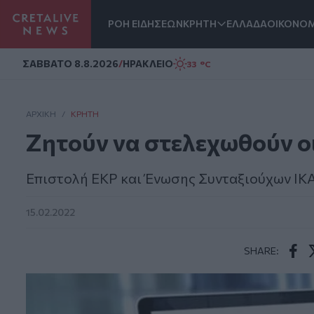
ΡΟΗ ΕΙΔΗΣΕΩΝ
ΚΡΗΤΗ
ΕΛΛΑΔΑ
ΟΙΚΟΝΟΜ
Homepage
ΣAΒΒΑΤΟ 8.8.2026
/
ΗΡΑΚΛΕΙΟ
33 °C
ΑΡΧΙΚΗ
/
ΚΡΉΤΗ
Ζητούν να στελεχωθούν ο
Επιστολή ΕΚΡ και Ένωσης Συνταξιούχων ΙΚΑ
15.02.2022
SHARE:
Face
T