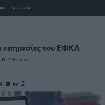
ΙΑ
ΕΙΔΑ-ΑΚΟΥΣΑ
ι υπηρεσίες του ΕΦΚΑ
 Ν. Ρεθύμνου
book
witter
Messenger
Whatsapp
Viber