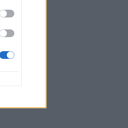
Θεσσαλονίκη: Κατήγγειλε καταδίωξη
και εμβολισμό, διαπιστώθηκε ότι
οδηγούσε κλεμμένο αυτοκίνητο
11:19
Ο Μπράντον Κλαρκ πέθανε από τις
επιπτώσεις ηρωίνης και κοκαΐνης
11:11
Δήμος Μαλεβιζίου: Στους πρώτους
Δήμους που εξασφάλισαν
χρηματοδότηση για Σχέδιο Αστικής
Ανθεκτικότητας
11:05
Ηράκλειο: Ιδιοκτήτες ακινήτων έχουν
τάσεις φυγής από τη βραχυχρόνια
μίσθωση
10:48
Χαρδαλιάς: Καμία ανεμογεννήτρια σε