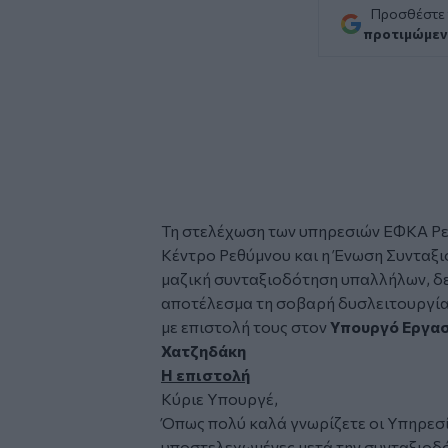
Προσθέστε
προτιμώμεν
Τη στελέχωση των υπηρεσιών
ΕΦΚΑ
Ρε
Κέντρο Ρεθύμνου
και η
Ένωση Συνταξι
μαζική συνταξιοδότηση υπαλλήλων, δεν
αποτέλεσμα τη σοβαρή δυσλειτουργία
με επιστολή τους στον
Υπουργό Εργασ
Χατζηδάκη
Η επιστολή
Κύριε Υπουργέ,
Όπως πολύ καλά γνωρίζετε οι Υπηρεσί
υποστελεχωμένες μετά την συνταξιοδ