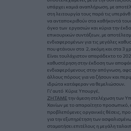
υπάρχει καμιά αναπλήρωση, με αποτ
στη λειτουργία τους παρά τις υπεράν
να ανταποκριθούν στα καθήκοντά τους
όγκο των εργασιών και κύρια την έκδ
επικουρικών συντάξεων, με αποτέλεσμ
ενδιαφερoμένων για τις μεγάλες καθ
που φτάνουν στα 2, ακόμη και στα 3 χρ
Είναι τουλάχιστον απαράδεκτο το 202
καθυστέρηση στην έκδοση των αποφάσ
ενδιαφερόμενους στην απόγνωση, αφού
άλλους πόρους για να ζήσουν και περι
ιδρώτα κατάφεραν να θεμελιώσουν.
Γι' αυτό Κύριε Υπουργέ,
ΖΗΤΑΜΕ
την άμεση στελέχωση των Υ
Χανίων με το απαραίτητο προσωπικό, 
προβλεπόμενες οργανικές θέσεις, πρ
για την εξυπηρέτηση των ασφαλισμένων
σταματήσει επιτέλους η μεγάλη ταλαι