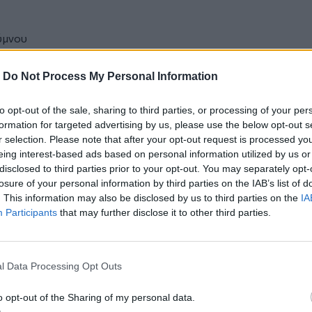
ύμνου
ΕΝ. ΓΡΑΜΜΑΤΕΑΣ
-
Do Not Process My Personal Information
ΡΓΙΟΣ ΠΑΓΚΟΣ
to opt-out of the sale, sharing to third parties, or processing of your per
formation for targeted advertising by us, please use the below opt-out s
εθύμνου
r selection. Please note that after your opt-out request is processed y
Ν. ΓΡΑΜΜΑΤΕΑΣ
eing interest-based ads based on personal information utilized by us or
disclosed to third parties prior to your opt-out. You may separately opt-
ΛΑΟΣ ΝΗΜΑΣ
losure of your personal information by third parties on the IAB’s list of
. This information may also be disclosed by us to third parties on the
IA
Participants
that may further disclose it to other third parties.
πό την
Κρήτη
l Data Processing Opt Outs
 το δήμο Πλατανιά
 του Λυκείου Ελληνίδων Ηρακλείου
o opt-out of the Sharing of my personal data.