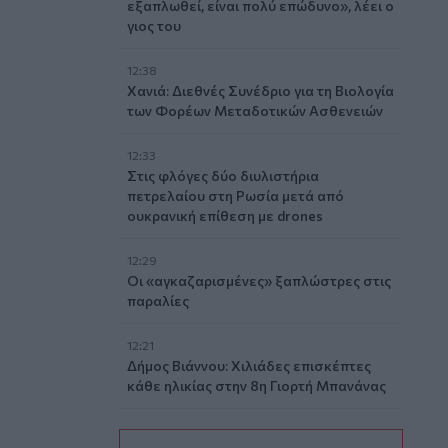
εξαπλωθεί, είναι πολύ επώδυνο», λέει ο
γιος του
12:38
Χανιά: Διεθνές Συνέδριο για τη Βιολογία
των Φορέων Μεταδοτικών Ασθενειών
12:33
Στις φλόγες δύο διυλιστήρια
πετρελαίου στη Ρωσία μετά από
ουκρανική επίθεση με drones
12:29
Οι «αγκαζαρισμένες» ξαπλώστρες στις
παραλίες
12:21
Δήμος Βιάννου: Χιλιάδες επισκέπτες
κάθε ηλικίας στην 8η Γιορτή Μπανάνας
12:14