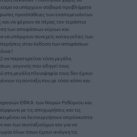
έλεσμα να υπάρχουν σοβαρά προβλήματα
θρωπες προσπάθειες των εναπομεινάντων
 και να φέρουν σε πέρας τον τεράστιο
οση των αποφάσεων κύριων και
α να υπάρχουν συνεχείς καταγγελίες των
υστερήσεις στην έκδοση των αποφάσεων
όνια !
2 να παρατηρείται τόση μεγάλη
εων, γεγονός που οδηγεί τους
 στη μεγάλη πλειοψηφία τους δεν έχουν
μένουν τη σύνταξη που με τόσο κόπο και
πηρεσιών ΕΦΚΑ των Νομών Ρεθύμνου και
σύμφωνα με τις αποχωρήσεις και τις
οκειμένου να λειτουργήσουν απρόσκοπτα
 και των συνταξιούχων και για να
πωρία όλων όσων έχουν ανάγκη τις