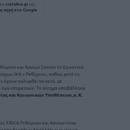
 το
cretalive.gr
ως
η πηγή στο Google
θύμνου και Χανίων ζητούν το
Εργατικό
ούχων ΙΚΑ
ν.Ρεθύμνου, καθώς μετά τη
 έχουν καλυφθεί τα κενά, με
 των υπηρεσιών. Το αίτημα υποβάλλουν
ίας και Κοινωνικών Υποθέσεων, κ. Κ.
ες ΕΦΚΑ Ρεθύμνου και Χανίων είναι
ότηση δεκάδων Υπαλλήλων χωρίς να