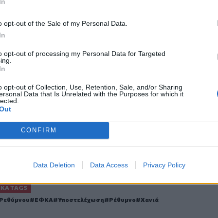
τουράκη
In
o opt-out of the Sale of my Personal Data.
In
to opt-out of processing my Personal Data for Targeted
ing.
ο
Google News
και στο
Facebook
In
κανάλι μας στο
YouTube
o opt-out of Collection, Use, Retention, Sale, and/or Sharing
ersonal Data that Is Unrelated with the Purposes for which it
lected.
Out
CONFIRM
Data Deletion
Data Access
Privacy Policy
ΙΚΆ TAGS
 Ρεθύμνου
ΕΦΚΑ
Υποστελέχωση
Ρέθυμνο
Χανιά