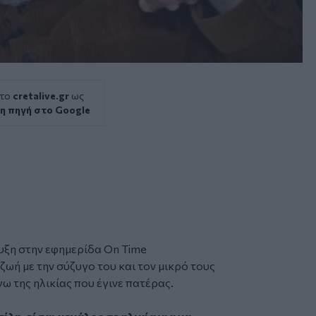
 το
cretalive.gr
ως
η πηγή στο Google
υξη στην εφημερίδα On Time
ωή με την σύζυγο του και τον μικρό τους
γω της ηλικίας που έγινε πατέρας.