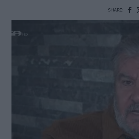
SHARE:
Face
T