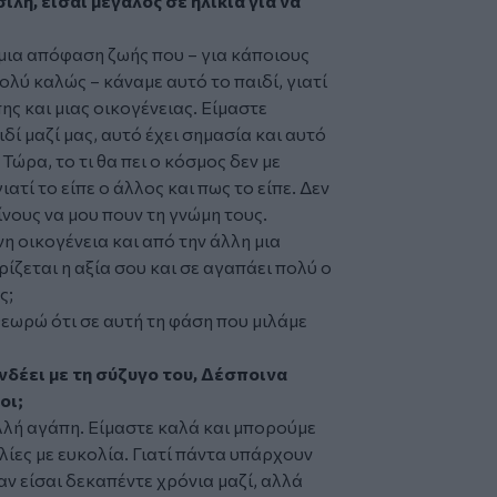
λη, είσαι μεγάλος σε ηλικία για να
μια απόφαση ζωής που – για κάποιους
ολύ καλώς – κάναμε αυτό το παιδί, γιατί
ς και μιας οικογένειας. Είμαστε
ιδί μαζί μας, αυτό έχει σημασία και αυτό
ώρα, το τι θα πει ο κόσμος δεν με
τί το είπε ο άλλος και πως το είπε. Δεν
ίνους να μου πουν τη γνώμη τους.
νη οικογένεια και από την άλλη μια
ίζεται η αξία σου και σε αγαπάει πολύ ο
ς;
θεωρώ ότι σε αυτή τη φάση που μιλάμε
υνδέει με τη σύζυγο του, Δέσποινα
οι;
λλή αγάπη. Είμαστε καλά και μπορούμε
ίες με ευκολία. Γιατί πάντα υπάρχουν
αν είσαι δεκαπέντε χρόνια μαζί, αλλά