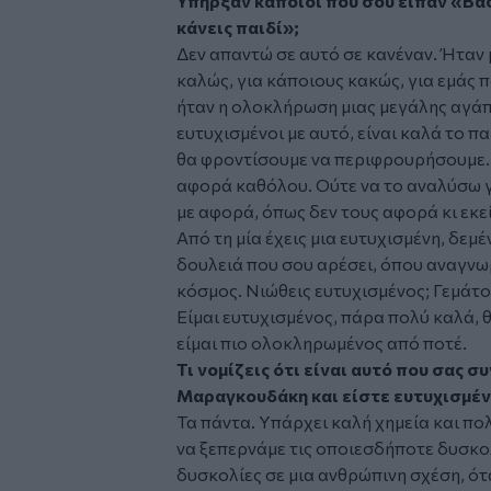
Υπήρξαν κάποιοι που σου είπαν «Βασί
κάνεις παιδί»;
Δεν απαντώ σε αυτό σε κανέναν. Ήταν 
καλώς, για κάποιους κακώς, για εμάς π
ήταν η ολοκλήρωση μιας μεγάλης αγάπη
ευτυχισμένοι με αυτό, είναι καλά το πα
θα φροντίσουμε να περιφρουρήσουμε. Τ
αφορά καθόλου. Ούτε να το αναλύσω για
με αφορά, όπως δεν τους αφορά κι εκε
Από τη μία έχεις μια ευτυχισμένη, δεμέ
δουλειά που σου αρέσει, όπου αναγνωρ
κόσμος. Νιώθεις ευτυχισμένος; Γεμάτο
Είμαι ευτυχισμένος, πάρα πολύ καλά, 
είμαι πιο ολοκληρωμένος από ποτέ.
Τι νομίζεις ότι είναι αυτό που σας σ
Μαραγκουδάκη και είστε ευτυχισμέν
Τα πάντα. Υπάρχει καλή χημεία και πο
να ξεπερνάμε τις οποιεσδήποτε δυσκολ
δυσκολίες σε μια ανθρώπινη σχέση, ότ