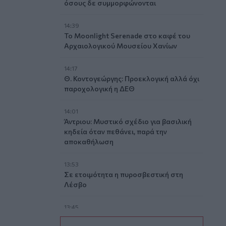
όσους δε συμμορφώνονται
14:39
To Moonlight Serenade στο καφέ του
Αρχαιολογικού Μουσείου Χανίων
14:17
Θ. Κοντογεώργης: Προεκλογική αλλά όχι
παροχολογική η ΔΕΘ
14:01
Άντριου: Μυστικό σχέδιο για βασιλική
κηδεία όταν πεθάνει, παρά την
αποκαθήλωση
13:53
Σε ετοιμότητα η πυροσβεστική στη
Λέσβο
13:45
Κρήτη: Και την Δευτέρα (10/08) πολύ