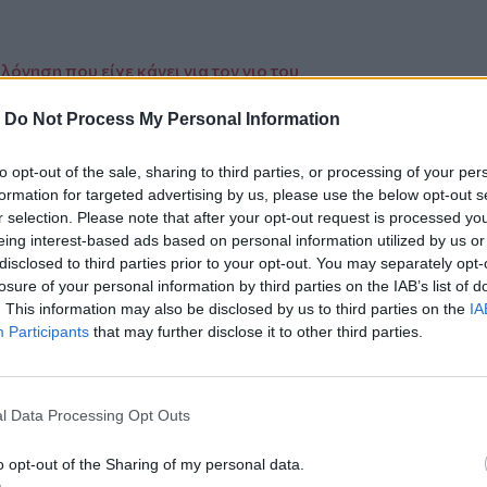
όγηση που είχε κάνει για τον γιο του
-
Do Not Process My Personal Information
 απαράδεκτη, δεν έχει καταλάβει πως με
to opt-out of the sale, sharing to third parties, or processing of your per
ε ο πρώην σύζυγός της
formation for targeted advertising by us, please use the below opt-out s
r selection. Please note that after your opt-out request is processed y
eing interest-based ads based on personal information utilized by us or
disclosed to third parties prior to your opt-out. You may separately opt-
losure of your personal information by third parties on the IAB’s list of
. This information may also be disclosed by us to third parties on the
IA
ο
Google News
και στο
Facebook
Participants
that may further disclose it to other third parties.
κανάλι μας στο
YouTube
l Data Processing Opt Outs
o opt-out of the Sharing of my personal data.