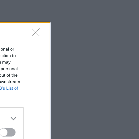
περίπου 200 αφίξεις ταξιδιωτών από
την Ιταλία
12:54
Κρήτη: Ριπές ανέμου έως 110 χλμ την
ώρα - Παραμένει ο "κόκκινος"
συναγερμός
sonal or
ection to
12:44
ou may
Άρτα: Απολογούνται ο διευθυντής και ο
 personal
τεχνικός ασφαλείας του ΔΕΔΔΗΕ
out of the
 downstream
12:38
B’s List of
Τουρνάς: Σε επιφυλακή ο κρατικός
μηχανισμός
12:27
Μήλος: Ελικόπτερο… προσγειώθηκε
στο Σαρακήνικο για να κάνουν μπάνιο οι
επιβάτες του - Δείτε βίντεο