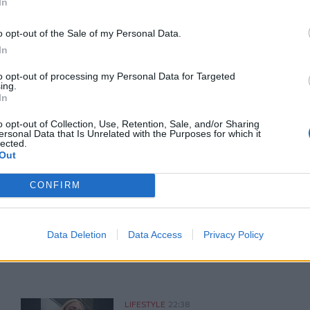
In
o opt-out of the Sale of my Personal Data.
In
to opt-out of processing my Personal Data for Targeted
ΙΚΆ TAGS
ing.
 Χαλακατεβάκης
In
o opt-out of Collection, Use, Retention, Sale, and/or Sharing
ersonal Data that Is Unrelated with the Purposes for which it
lected.
Out
ερ του CRETALIVE
CONFIRM
ΤΗΝ ΕΊΔΗΣΗ
Data Deletion
Data Access
Privacy Policy
s Prada 2» πωλούνται σε δημοπρασία
Ιωάννα Τούνη: Στο νοσοκομείο με τροφική δηλητηρίαση η
LIFESTYLE
22:38