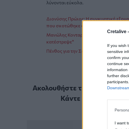
λύνονται εύκολα.
Διονύσης Πρώιος: Η συγκινητική εξομολ
που σκοτώθηκε σε τροχαίο
Cretalive 
Μανώλης Κονταρός: "Η στάση του ήταν
κατέστρεψε"
If you wish 
Πένθος για την Σοφία Βόσσου – Πέθαν
sensitive in
confirm you
continue se
information 
further disc
participants
Ακολουθήστε το Cretalive στ
Downstream 
Κάντε εγγραφή στο 
Persona
I want t