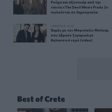
Ρούχα και αξεσουάρ από την ταιν
Ρούχα και αξεσουάρ από την
ταινία «The Devil Wears Prada 2»
πωλούνται σε δημοπρασία
Χαμός με τον Μπρούκλιν Μπέκαμ που έβρασε ζυμαρικ
LIFESTYLE
14:34
Χαμός με τον Μπρούκλιν Μπέκαμ 
Χαμός με τον Μπρούκλιν Μπέκαμ
που έβρασε ζυμαρικά με
θαλασσινό νερό (video)
Best of Crete