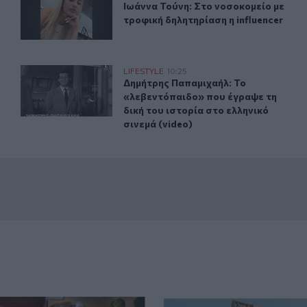
ία «The Devil Wears Prada 2» πωλούνται σε δημοπρασία
Ιωάννα Τούνη: Στο νοσοκομείο με τρ
Ιωάννα Τούνη: Στο νοσοκομείο με
τροφική δηλητηρίαση η influencer
ά με θαλασσινό νερό (video)
Δημήτρης Παπαμιχαήλ: Το «λεβεντόπαιδο» που έγραψε τη
LIFESTYLE
10:25
που έβρασε ζυμαρικά με θαλασσινό νερό (video)
Δημήτρης Παπαμιχαήλ: Το «λεβεντόπ
Δημήτρης Παπαμιχαήλ: Το
«λεβεντόπαιδο» που έγραψε τη
δική του ιστορία στο ελληνικό
σινεμά (video)