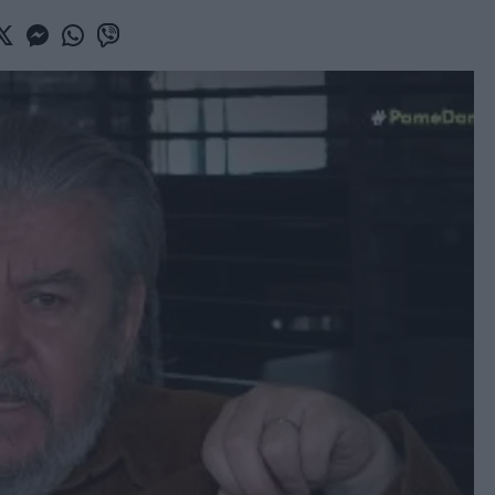
book
witter
Messenger
Whatsapp
Viber