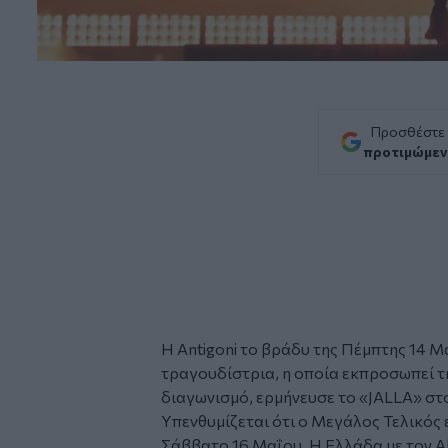
Προσθέστε
προτιμώμεν
Η Antigoni το βράδυ της Πέμπτης 14 Μα
τραγουδίστρια, η οποία εκπροσωπεί 
διαγωνισμό, ερμήνευσε το «JALLA» στο
Υπενθυμίζεται ότι ο Μεγάλος Τελικός 
Σάββατο 16 Μαΐου. Η Ελλάδα με τον Ak