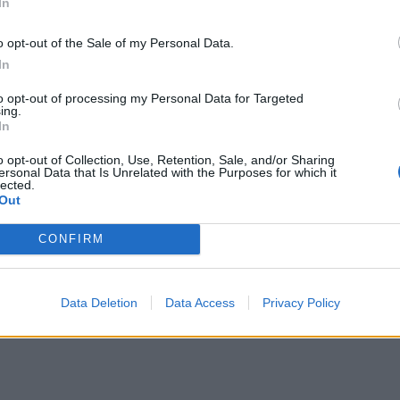
In
o opt-out of the Sale of my Personal Data.
In
to opt-out of processing my Personal Data for Targeted
ing.
In
ΙΚΆ TAGS
ς
Eurovision
o opt-out of Collection, Use, Retention, Sale, and/or Sharing
ersonal Data that Is Unrelated with the Purposes for which it
lected.
Out
CONFIRM
ερ του CRETALIVE
ΤΗΝ ΕΊΔΗΣΗ
Data Deletion
Data Access
Privacy Policy