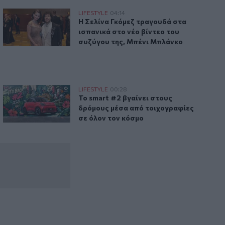
ια μετά και συνάδελφοι προσπαθούν να ξεχάσουν ότι έγραψα
Η Σελίνα Γκόμεζ συμμετέχει στο μουσικό βίντεο τραγουδιο
LIFESTYLE
04:14
 αχαριστία, 22 χρόνια μετά και συνάδελφοι προσπαθούν να 
Η Σελίνα Γκόμεζ τραγουδά στα ισπανικ
Η Σελίνα Γκόμεζ τραγουδά στα
ισπανικά στο νέο βίντεο του
συζύγου της, Μπένι Μπλάνκο
είχε γίνει η «σκιά» της
Το smart #2 βγαίνει στους δρόμους μέσα από τοιχογραφίες
LIFESTYLE
00:28
έτρα κατά άνδρα που είχε γίνει η «σκιά» της
Το smart #2 βγαίνει στους δρόμους μέ
Το smart #2 βγαίνει στους
δρόμους μέσα από τοιχογραφίες
σε όλον τον κόσμο