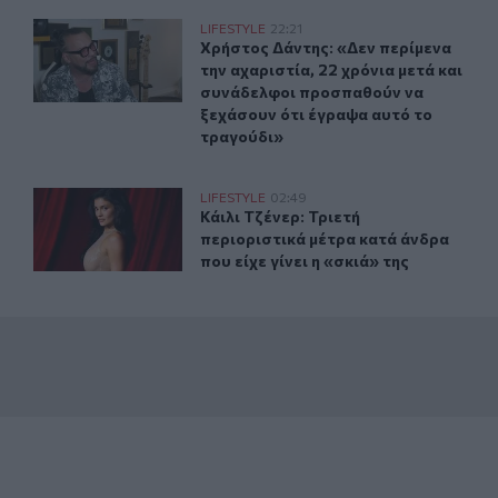
τη μητέρα της
Χρήστος Δάντης: «Δεν περίμενα την αχαριστία, 22 χρόν
LIFESTYLE
22:21
σας Θεοδωρίδου με τη μητέρα της
Χρήστος Δάντης: «Δεν περίμενα την
Χρήστος Δάντης: «Δεν περίμενα
την αχαριστία, 22 χρόνια μετά και
συνάδελφοι προσπαθούν να
ξεχάσουν ότι έγραψα αυτό το
τραγούδι»
» για το τέλος του 2026
Κάιλι Τζένερ: Τριετή περιοριστικά μέτρα κατά άνδρα που 
LIFESTYLE
02:49
νέου 007 «κλειδώνει» για το τέλος του 2026
Κάιλι Τζένερ: Τριετή περιοριστικά μ
Κάιλι Τζένερ: Τριετή
περιοριστικά μέτρα κατά άνδρα
που είχε γίνει η «σκιά» της