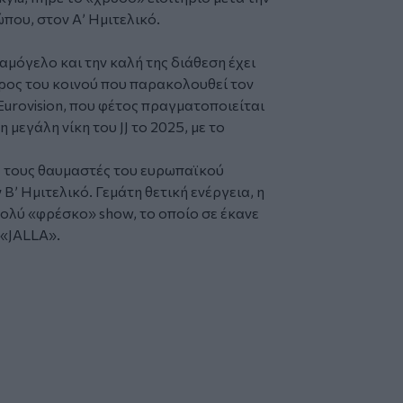
ου, στον Α’ Ημιτελικό.
χαμόγελο και την καλή της διάθεση έχει
ρος του κοινού που παρακολουθεί τον
Eurovision, που φέτος πραγματοποιείται
 μεγάλη νίκη του JJ το 2025, με το
ε τους θαυμαστές του ευρωπαϊκού
Β’ Ημιτελικό. Γεμάτη θετική ενέργεια, η
ολύ «φρέσκο» show, το οποίο σε έκανε
 «JALLA».