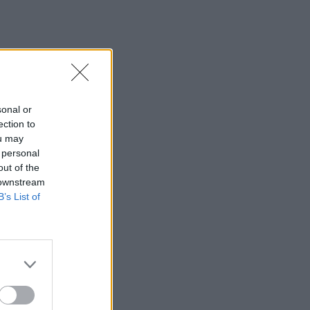
160 ετών από την Αρκαδική Εθελοθυσία
07:59
Τα πρωτοσέλιδα των εφημερίδων
07:52
Σεισμός 5,8 βαθμών στις δυτικές
sonal or
Φιλιππίνες
ection to
ou may
07:45
 personal
Φωτιά τα ξημερώματα στη Σητεία - Η
out of the
δεύτερη μέσα σε ένα 24ωρο
 downstream
B’s List of
07:37
Σαουδική Αραβία, Τουρκία και Πακιστάν
υπογράφουν αμυντική συμφωνία
07:31
Σήμερα η δεύτερη πληρωμή των
δικαιούχων του Λογαριασμού Αγροτικής
Εστίας