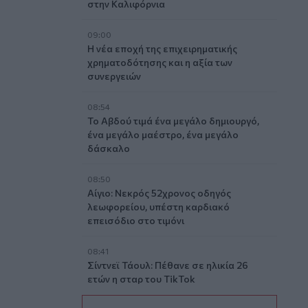
στην Καλιφόρνια
09:00
Η νέα εποχή της επιχειρηματικής
χρηματοδότησης και η αξία των
συνεργειών
08:54
Το Αβδού τιμά ένα μεγάλο δημιουργό,
ένα μεγάλο μαέστρο, ένα μεγάλο
δάσκαλο
08:50
Αίγιο: Νεκρός 52χρονος οδηγός
λεωφορείου, υπέστη καρδιακό
επεισόδιο στο τιμόνι
08:41
Σίντνεϊ Τάουλ: Πέθανε σε ηλικία 26
ετών η σταρ του TikTok