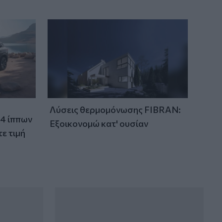
Λύσεις θερμομόνωσης FIBRAN:
24 ίππων
Εξοικονομώ κατ' ουσίαν
ε τιμή