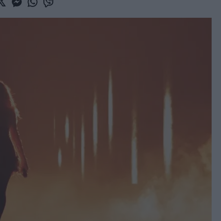
book
witter
Messenger
Whatsapp
Viber