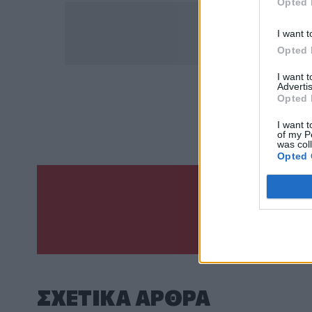
Opted 
I want t
Opted 
I want 
Advertis
Opted 
ΣΧΕΤ
Κύπρο
I want t
of my P
was col
Opted 
Γίνε ο ρεπόρτ
ΣΤΕΊΛΕ 
ΣΧΕΤΙΚA AΡΘΡΑ