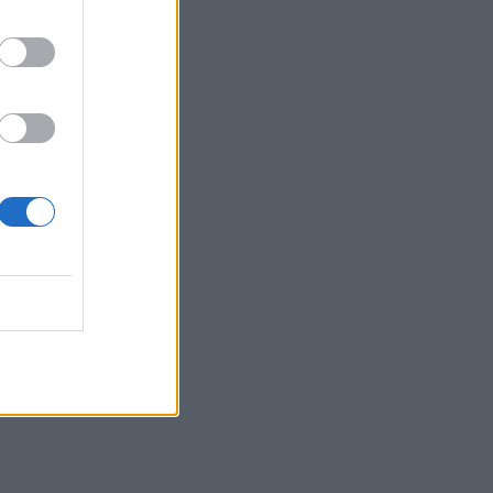
07:25
Εορτολόγιο: Ποιοι γιορτάζουν σήμερα 7
Αυγούστου
07:17
Νέο Διεθνές Αεροδρόμιο Ηρακλείου:
Σήμερα οι υπογραφές για τα Συστήματα
Αεροναυτιλίας
07:10
Ταϋλάνδη: Μαθητής άνοιξε πυρ μέσα σε
σχολείο – Αναφορές για νεκρούς
07:03
Υπόθεση Marfin: Ενώπιον της
Δικαιοσύνης σήμερα η 46χρονη
κατηγορούμενη για τη φονική επίθεση