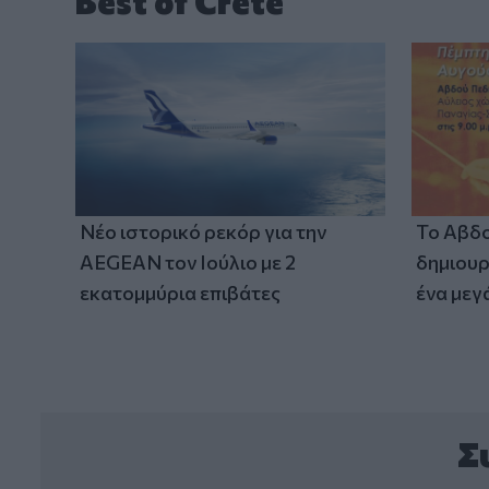
Best of Crete
Νέο ιστορικό ρεκόρ για την
Το Αβδο
AEGEAN τον Ιούλιο με 2
δημιουρ
εκατομμύρια επιβάτες
ένα μεγ
Σ