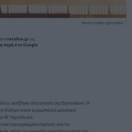
Photo Credits: @YouTube
 το
cretalive.gr
ως
η πηγή στο Google
ΐου, ανέβηκε στη σκηνή της Eurovision. Η
την Κύπρο στον ευρωπαϊκό μουσικό
ν Β’ Ημιτελικό.
είναι προγραμματισμένος για το
yla, πήρε το «χρυσό» εισιτήριο μετά την