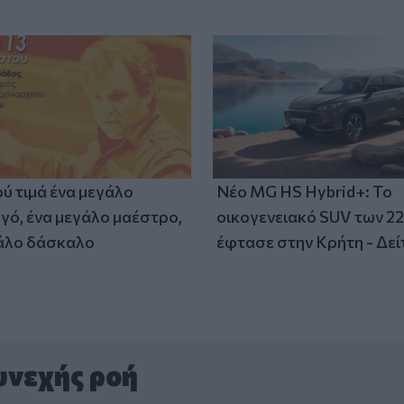
ύ τιμά ένα μεγάλο
Νέο MG HS Hybrid+: Το
γό, ένα μεγάλο μαέστρο,
οικογενειακό SUV των 2
άλο δάσκαλο
έφτασε στην Κρήτη - Δείτ
υνεχής ροή