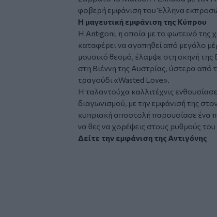
φοβερή εμφάνιση του Έλληνα εκπροσώπ
Η μαγευτική εμφάνιση της Κύπρου
Η Antigoni, η οποία με το φωτεινό της 
καταφέρει να αγαπηθεί από μεγάλο μέ
μουσικό θεσμό, έλαμψε στη σκηνή της 
στη Βιέννη της Αυστρίας, ύστερα από τη
τραγούδι «Wasted Love».
Η ταλαντούχα καλλιτέχνις ενθουσίασ
διαγωνισμού, με την εμφάνισή της στον 
κυπριακή αποστολή παρουσίασε ένα π
να θες να χορέψεις στους ρυθμούς του
Δείτε την εμφάνιση της Αντιγόνης