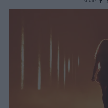
SHARE:
Face
T