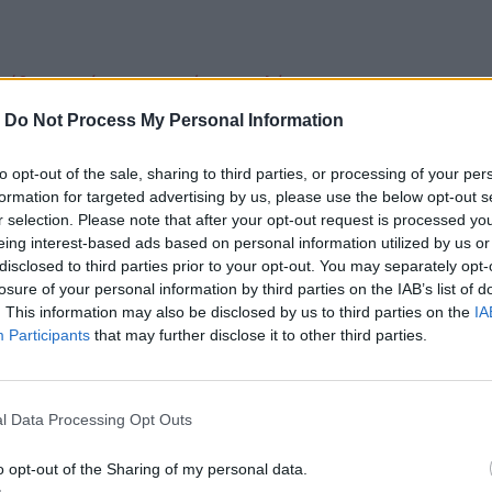
ννήθηκα ως ένα queer αγόρι με πολύ
-
Do Not Process My Personal Information
ι θεωρίες στα social για μήνυμα περί
ώνα
to opt-out of the sale, sharing to third parties, or processing of your per
formation for targeted advertising by us, please use the below opt-out s
ς - Η εμφάνιση της Κύπρου και οι χώρες
r selection. Please note that after your opt-out request is processed y
eing interest-based ads based on personal information utilized by us or
disclosed to third parties prior to your opt-out. You may separately opt-
losure of your personal information by third parties on the IAB’s list of
. This information may also be disclosed by us to third parties on the
IA
Participants
that may further disclose it to other third parties.
ο
Google News
και στο
Facebook
κανάλι μας στο
YouTube
l Data Processing Opt Outs
o opt-out of the Sharing of my personal data.