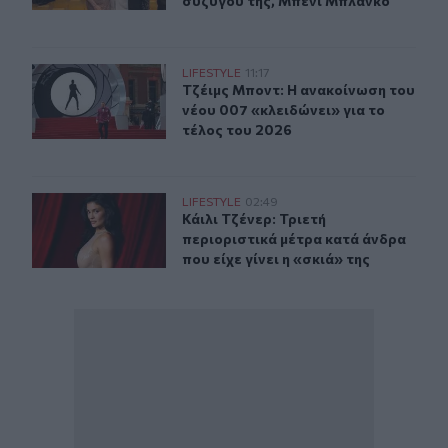
συζύγου της, Μπένι Μπλάνκο
Τζέιμς Μποντ: Η ανακοίνωση του νέου 007 «κλειδώνει» 
LIFESTYLE
11:17
Τζέιμς Μποντ: Η ανακοίνωση του νέ
Τζέιμς Μποντ: Η ανακοίνωση του
νέου 007 «κλειδώνει» για το
τέλος του 2026
Κάιλι Τζένερ: Τριετή περιοριστικά μέτρα κατά άνδρα που 
LIFESTYLE
02:49
Κάιλι Τζένερ: Τριετή περιοριστικά μ
Κάιλι Τζένερ: Τριετή
περιοριστικά μέτρα κατά άνδρα
που είχε γίνει η «σκιά» της