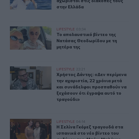
αχώριστοι στις διακοπές τους
στην Ελλάδα
Το απολαυστικό βίντεο της Νατάσας Θεοδωρίδου με τη
LIFESTYLE
03:34
Το απολαυστικό βίντεο της Νατάσα
Το απολαυστικό βίντεο της
Νατάσας Θεοδωρίδου με τη
μητέρα της
Χρήστος Δάντης: «Δεν περίμενα την αχαριστία, 22 χρόν
LIFESTYLE
22:21
Χρήστος Δάντης: «Δεν περίμενα την
Χρήστος Δάντης: «Δεν περίμενα
την αχαριστία, 22 χρόνια μετά
και συνάδελφοι προσπαθούν να
ξεχάσουν ότι έγραψα αυτό το
τραγούδι»
Η Σελίνα Γκόμεζ συμμετέχει στο μουσικό βίντεο τραγο
LIFESTYLE
04:14
Η Σελίνα Γκόμεζ τραγουδά στα ισπα
Η Σελίνα Γκόμεζ τραγουδά στα
ισπανικά στο νέο βίντεο του