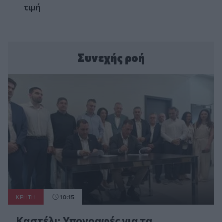
τιμή
Συνεχής ροή
ΚΡΗΤΗ
10:15
Καστέλι: Υπογραφές για τα