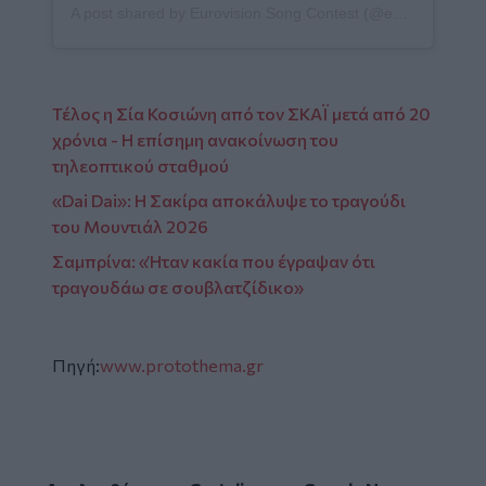
A post shared by Eurovision Song Contest (@eurovision)
Τέλος η Σία Κοσιώνη από τον ΣΚΑΪ μετά από 20
χρόνια - Η επίσημη ανακοίνωση του
τηλεοπτικού σταθμού
«Dai Dai»: H Σακίρα αποκάλυψε το τραγούδι
του Μουντιάλ 2026
Σαμπρίνα: «Ήταν κακία που έγραψαν ότι
τραγουδάω σε σουβλατζίδικο»
Πηγή:
www.protothema.gr