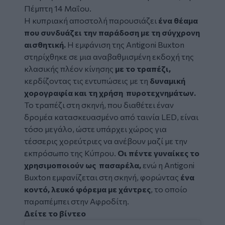
Πέμπτη 14 Μαΐου.
Η κυπριακή αποστολή παρουσιάζει
ένα θέαμα
που συνδυάζει την παράδοση με τη σύγχρονη
αισθητική.
Η εμφάνιση της Antigoni Buxton
στηρίχθηκε σε μια αναβαθμισμένη εκδοχή της
κλασικής πλέον κίνησης
με το τραπέζι,
κερδίζοντας τις εντυπώσεις με τη
δυναμική
χορογραφία και τη χρήση πυροτεχνημάτων.
Το τραπέζι στη σκηνή, που διαθέτει έναν
δρομέα κατασκευασμένο από ταινία LED, είναι
τόσο μεγάλο, ώστε υπάρχει χώρος για
τέσσερις χορεύτριες να ανέβουν μαζί με την
εκπρόσωπο της Κύπρου.
Οι πέντε γυναίκες το
χρησιμοποιούν ως πασαρέλα,
ενώ η Antigoni
Buxton εμφανίζεται στη σκηνή, φορώντας
ένα
κοντό, λευκό φόρεμα με χάντρες
, το οποίο
παραπέμπει στην Αφροδίτη.
Δείτε το βίντεο