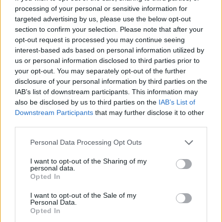
Κέιτι Πέρι και Τζάστιν Τριντό αχώριστοι στις διακοπές
processing of your personal or sensitive information for
τους στην Ελλάδα
targeted advertising by us, please use the below opt-out
section to confirm your selection. Please note that after your
09:54
opt-out request is processed you may continue seeing
Περιφέρεια Κρήτης: Σε εξέλιξη το Πρόγραμμα
interest-based ads based on personal information utilized by
Καταπολέμησης Κουνουπιών 2026–2028
us or personal information disclosed to third parties prior to
your opt-out. You may separately opt-out of the further
09:47
disclosure of your personal information by third parties on the
ΒΟΑΚ: Κυκλοφοριακές ρυθμίσεις στην περιοχή της
IAB’s list of downstream participants. This information may
γέφυρας Ξηροποτάμου
also be disclosed by us to third parties on the
IAB’s List of
Downstream Participants
that may further disclose it to other
09:47
third parties.
Τα ισχυρότερα και τα ασθενέστερα διαβατήρια στον
κόσμο το 2026
Personal Data Processing Opt Outs
I want to opt-out of the Sharing of my
09:36
personal data.
Γουδί: Χωρίς τις αισθήσεις της ανασύρθηκε 53χρονη από
Opted In
ακάλυπτο πολυκατοικίας
I want to opt-out of the Sale of my
Personal Data.
09:35
Opted In
Διορισμοί εκπαιδευτικών: Δεν καλύπτουν ούτε τις