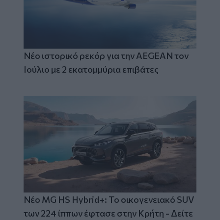
Νέο ιστορικό ρεκόρ για την AEGEAN τον
Ιούλιο με 2 εκατομμύρια επιβάτες
Νέο MG HS Hybrid+: Το οικογενειακό SUV
των 224 ίππων έφτασε στην Κρήτη - Δείτε