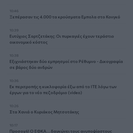
10:46
Ξεπέρασαν τις 4.000 τα κρούσματα Εμπολα στο Κονγκό
10:39
Ευτύχιος Σαρτζετάκης: Οι πυρκαγιές έχουν τεράστιο
οικονομικό κόστος
10:38
Εξιχνιάστηκαν δύο εμπρησμοί στο Ρέθυμνο - Δικογραφία
σε βάρος δύο ανδρών
10:36
Εκ περιτροπής η κυκλοφορία έξω από το ΙΤΕ λόγω των
έργων για το νέο πεζοδρόμιο (video)
10:26
Στα Χανιά ο Κυριάκος Μητσοτάκης
10:17
Προσοχή! Ο ΕΦΚΑ… δαγκώνει τους ανυποψίαστους