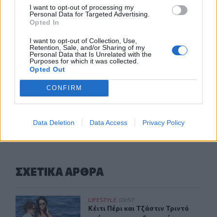
συνταξιοδοτήσεις- Ελάχιστες οι θέσεις στο Ηράκλειο
I want to opt-out of processing my
Personal Data for Targeted Advertising.
Opted In
09:28
Σέρρες: Δύο νεκροί μετά από μετωπική σύγκρουση ΙΧ με
I want to opt-out of Collection, Use,
φορτηγό στην Παλαιοκώμη
Retention, Sale, and/or Sharing of my
Personal Data that Is Unrelated with the
Purposes for which it was collected.
09:13
Opted Out
Μακελειό σε σχολείο στην Ταϊλάνδη: Στους 7 οι νεκροί
CONFIRM
ΠΕΡΙΣΣΟΤΕΡΑ
Data Deletion
Data Access
Privacy Policy
ΣΧΕΤΙΚA AΡΘΡΑ
Κέιτι Πέρι και Τζάστιν Τριντό αχώριστοι στις διακοπές
LIFESTYLE
09:57
Κέιτι Πέρι και Τζάστιν Τριντό αχώρ
Κέιτι Πέρι και Τζάστιν Τριντό