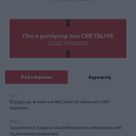
Γίνε ο ρεπόρτερ του CRETALIVE
ΣΤΕΊΛΕ ΤΗΝ ΕΊΔΗΣΗ
Ροή ειδήσεων
Δημοφιλή
11:11
Έλεγχοι με drones και MyCoast σε πάνω από 300
παραλίες
10:57
Τροχαίο στις Σέρρες: «Διαλύθηκαν» τα αυτοκίνητα από
τη μετωπική σύγκρουση