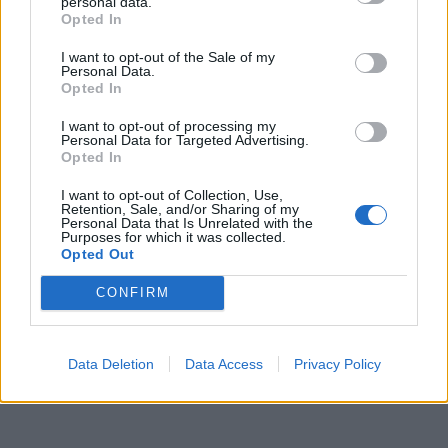
personal data.
11:56
Opted In
«Η θάλασσα βάφτηκε καφέ»: Δυσοσμία και λύματα μια
"ανάσα" από το Κούλε (photos)
I want to opt-out of the Sale of my
Personal Data.
Opted In
11:54
Φωτιά σε κτίριο στην Κουμουνδούρου: Πυροσβέστες
I want to opt-out of processing my
απεγκλώβισαν άτομο
Personal Data for Targeted Advertising.
Opted In
11:51
I want to opt-out of Collection, Use,
Στις Βρύσες το 2ο Φεστιβάλ Κρηνών με Μαρία Κώτη
Retention, Sale, and/or Sharing of my
Κωστή Αβυσσινό
Personal Data that Is Unrelated with the
Purposes for which it was collected.
Opted Out
11:44
Αυτά τα τρία ζώδια προσελκύουν σημαντική οικονομική
CONFIRM
επιτυχία τον Αύγουστο
Data Deletion
Data Access
Privacy Policy
ΠΕΡΙΣΣΟΤΕΡΑ