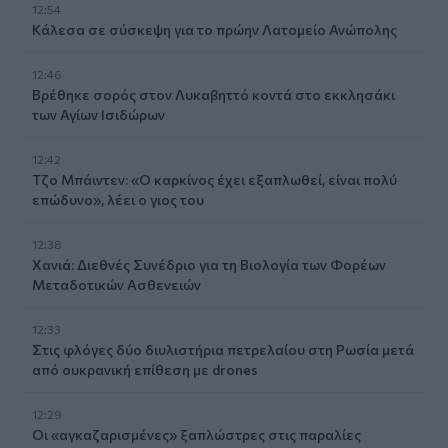
12:54
Κάλεσα σε σύσκεψη για το πρώην Λατομείο Ανώπολης
12:46
Βρέθηκε σορός στον Λυκαβηττό κοντά στο εκκλησάκι
των Αγίων Ισιδώρων
12:42
Τζο Μπάιντεν: «Ο καρκίνος έχει εξαπλωθεί, είναι πολύ
επώδυνο», λέει ο γιος του
12:38
Χανιά: Διεθνές Συνέδριο για τη Βιολογία των Φορέων
Μεταδοτικών Ασθενειών
12:33
Στις φλόγες δύο διυλιστήρια πετρελαίου στη Ρωσία μετά
από ουκρανική επίθεση με drones
12:29
Οι «αγκαζαρισμένες» ξαπλώστρες στις παραλίες