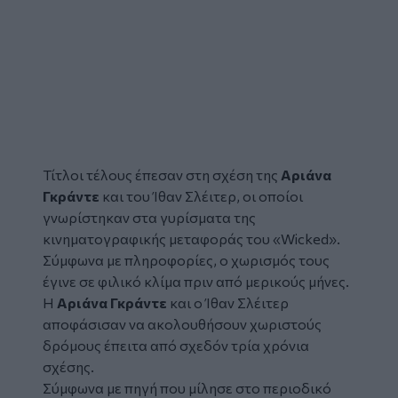
Τίτλοι τέλους έπεσαν στη σχέση της
Αριάνα
Γκράντε
και του Ίθαν Σλέιτερ, οι οποίοι
γνωρίστηκαν στα γυρίσματα της
κινηματογραφικής μεταφοράς του «Wicked».
Σύμφωνα με πληροφορίες, ο χωρισμός τους
έγινε σε φιλικό κλίμα πριν από μερικούς μήνες.
Η
Αριάνα Γκράντε
και ο Ίθαν Σλέιτερ
αποφάσισαν να ακολουθήσουν χωριστούς
δρόμους έπειτα από σχεδόν τρία χρόνια
σχέσης.
Σύμφωνα με πηγή που μίλησε στο περιοδικό