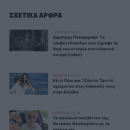
ΣΧΕΤΙΚA AΡΘΡΑ
Δημήτρης Παπαμιχαήλ: Το «λεβεντόπαιδο» που έγραψε τη
LIFESTYLE
10:25
Δημήτρης Παπαμιχαήλ: Το «λεβεντόπ
Δημήτρης Παπαμιχαήλ: Το
«λεβεντόπαιδο» που έγραψε τη
δική του ιστορία στο ελληνικό
σινεμά (video)
Κέιτι Πέρι και Τζάστιν Τριντό αχώριστοι στις διακοπές
LIFESTYLE
09:57
Κέιτι Πέρι και Τζάστιν Τριντό αχώρ
Κέιτι Πέρι και Τζάστιν Τριντό
αχώριστοι στις διακοπές τους
στην Ελλάδα
Το απολαυστικό βίντεο της Νατάσας Θεοδωρίδου με τη
LIFESTYLE
03:34
Το απολαυστικό βίντεο της Νατάσα
Το απολαυστικό βίντεο της
Νατάσας Θεοδωρίδου με τη
μητέρα της