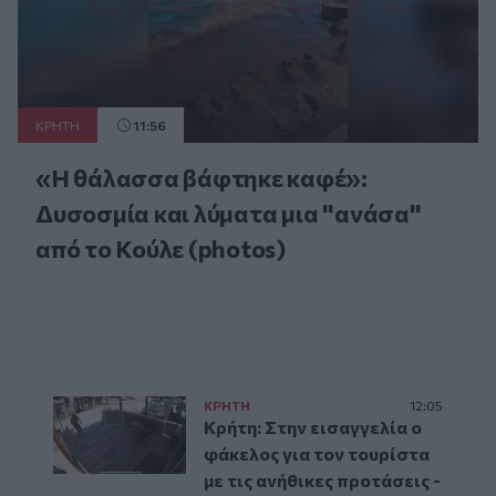
ΚΡΗΤΗ
11:56
«Η θάλασσα βάφτηκε καφέ»:
Δυσοσμία και λύματα μια "ανάσα"
από το Κούλε (photos)
ΚΡΗΤΗ
12:05
Κρήτη: Στην εισαγγελία ο
φάκελος για τον τουρίστα
με τις ανήθικες προτάσεις -