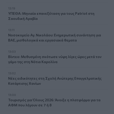
13:19
ΥΠΕΘΑ: Μηνιαία επανεξέταση για τους Patriot στη
Σαουδική Αραβία
13:11
Νοσοκομείο Αγ. Νικολάου: Ενημερωτική συνάντηση για
ΒΑΕ, μισθολογικά και εργασιακά θεματα
13:03
Βίντεο: Μεθυσμένη σκότωσε νύφη λίγες ώρες μετά τον
γάμο της στη Νότια Καρολίνα
13:02
Νέες ειδικότητες στη Σχολή Ανώτερης Επαγγελματικής
Κατάρτισης Χανίων
13:00
Τουρισμός για Όλους 2026: Άνοιξε η πλατφόρμα για τα
ΑΦΜ που λήγουν σε 7 ή 8