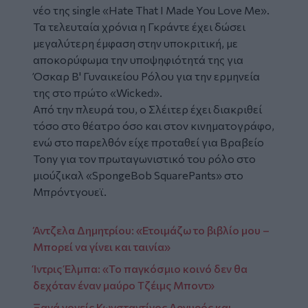
νέο της single «Hate That I Made You Love Me».
Τα τελευταία χρόνια η Γκράντε έχει δώσει
μεγαλύτερη έμφαση στην υποκριτική, με
αποκορύφωμα την υποψηφιότητά της για
Όσκαρ Β' Γυναικείου Ρόλου για την ερμηνεία
της στο πρώτο «Wicked».
Από την πλευρά του, ο Σλέιτερ έχει διακριθεί
τόσο στο θέατρο όσο και στον κινηματογράφο,
ενώ στο παρελθόν είχε προταθεί για Βραβείο
Tony για τον πρωταγωνιστικό του ρόλο στο
μιούζικαλ «SpongeBob SquarePants» στο
Μπρόντγουεϊ.
Άντζελα Δημητρίου: «Ετοιμάζω το βιβλίο μου –
Μπορεί να γίνει και ταινία»
Ίντρις Έλμπα: «Το παγκόσμιο κοινό δεν θα
δεχόταν έναν μαύρο Τζέιμς Μποντ»
Ξανά γονείς Κωνσταντίνος Αργυρός και