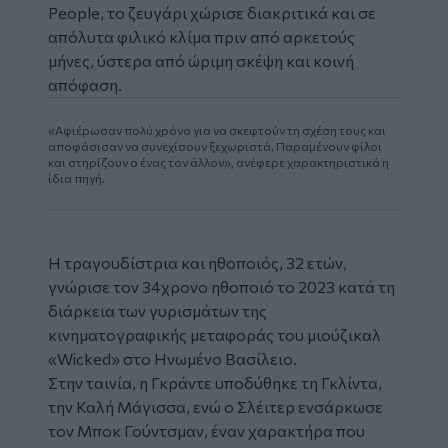
People, το ζευγάρι χώρισε διακριτικά και σε
απόλυτα φιλικό κλίμα πριν από αρκετούς
μήνες, ύστερα από ώριμη σκέψη και κοινή
απόφαση.
«Αφιέρωσαν πολύ χρόνο για να σκεφτούν τη σχέση τους και
αποφάσισαν να συνεχίσουν ξεχωριστά. Παραμένουν φίλοι
και στηρίζουν ο ένας τον άλλον», ανέφερε χαρακτηριστικά η
ίδια πηγή.
Η τραγουδίστρια και ηθοποιός, 32 ετών,
γνώρισε τον 34χρονο ηθοποιό το 2023 κατά τη
διάρκεια των γυρισμάτων της
κινηματογραφικής μεταφοράς του μιούζικαλ
«Wicked» στο Ηνωμένο Βασίλειο.
Στην ταινία, η Γκράντε υποδύθηκε τη Γκλίντα,
την Καλή Μάγισσα, ενώ ο Σλέιτερ ενσάρκωσε
τον Μποκ Γούντσμαν, έναν χαρακτήρα που