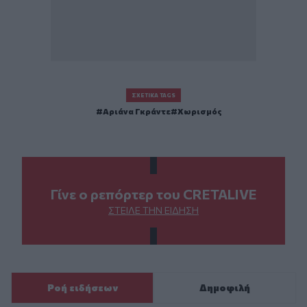
ΣΧΕΤΙΚΆ TAGS
Αριάνα Γκράντε
Χωρισμός
Γίνε ο ρεπόρτερ του CRETALIVE
ΣΤΕΊΛΕ ΤΗΝ ΕΊΔΗΣΗ
Ροή ειδήσεων
Δημοφιλή