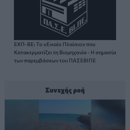
ΕΧΠ-ΒΕ: Το «Ενιαίο Πλαίσιο» που
Κατακερματίζει τη Βιομηχανία - Η σημασία
των παρεμβάσεων του ΠΑΣΕΒΙΠΕ
Συνεχής ροή