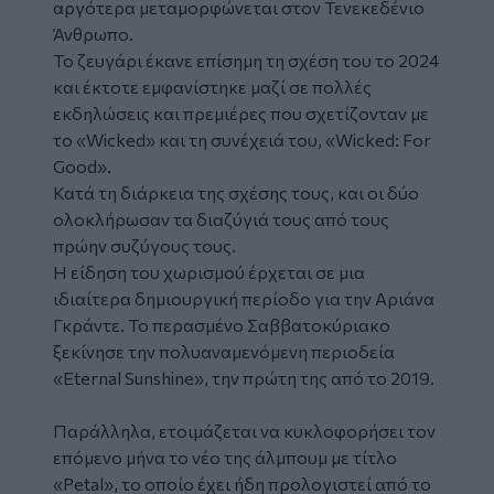
αργότερα μεταμορφώνεται στον Τενεκεδένιο
Άνθρωπο.
Το ζευγάρι έκανε επίσημη τη σχέση του το 2024
και έκτοτε εμφανίστηκε μαζί σε πολλές
εκδηλώσεις και πρεμιέρες που σχετίζονταν με
το «Wicked» και τη συνέχειά του, «Wicked: For
Good».
Κατά τη διάρκεια της σχέσης τους, και οι δύο
ολοκλήρωσαν τα διαζύγιά τους από τους
πρώην συζύγους τους.
Η είδηση του χωρισμού έρχεται σε μια
ιδιαίτερα δημιουργική περίοδο για την Αριάνα
Γκράντε. Το περασμένο Σαββατοκύριακο
ξεκίνησε την πολυαναμενόμενη περιοδεία
«Eternal Sunshine», την πρώτη της από το 2019.
Παράλληλα, ετοιμάζεται να κυκλοφορήσει τον
επόμενο μήνα το νέο της άλμπουμ με τίτλο
«Petal», το οποίο έχει ήδη προλογιστεί από το