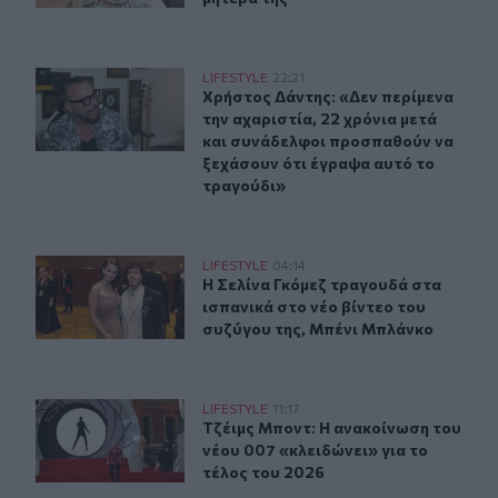
Χρήστος Δάντης: «Δεν περίμενα την αχαριστία, 22 χρόν
LIFESTYLE
22:21
Χρήστος Δάντης: «Δεν περίμενα την
Χρήστος Δάντης: «Δεν περίμενα
την αχαριστία, 22 χρόνια μετά
και συνάδελφοι προσπαθούν να
ξεχάσουν ότι έγραψα αυτό το
τραγούδι»
Η Σελίνα Γκόμεζ συμμετέχει στο μουσικό βίντεο τραγο
LIFESTYLE
04:14
Η Σελίνα Γκόμεζ τραγουδά στα ισπα
Η Σελίνα Γκόμεζ τραγουδά στα
ισπανικά στο νέο βίντεο του
συζύγου της, Μπένι Μπλάνκο
Τζέιμς Μποντ: Η ανακοίνωση του νέου 007 «κλειδώνει» 
LIFESTYLE
11:17
Τζέιμς Μποντ: Η ανακοίνωση του νέ
Τζέιμς Μποντ: Η ανακοίνωση του
νέου 007 «κλειδώνει» για το
τέλος του 2026