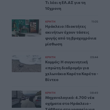
Τι λέει η ΕΛ.ΑΣ για τη
10χρονη
ΚΡΗΤΗ
11:05
Ηράκλειο: Ιδιοκτήτες
ακινήτων έχουν τάσεις
φυγής από τη βραχυχρόνια
μίσθωση
ΚΡΗΤΗ
09:44
Κομμός: Η συγκινητική
«πρώτη διαδρομή» για
χελωνάκια Καρέτα Καρέτα -
Βίντεο
ΚΡΗΤΗ
08:49
Μηχανολογικό: 4.700 νέα
οχήματα στο Ηράκλειο -
Σάββατο στο γραφείο για