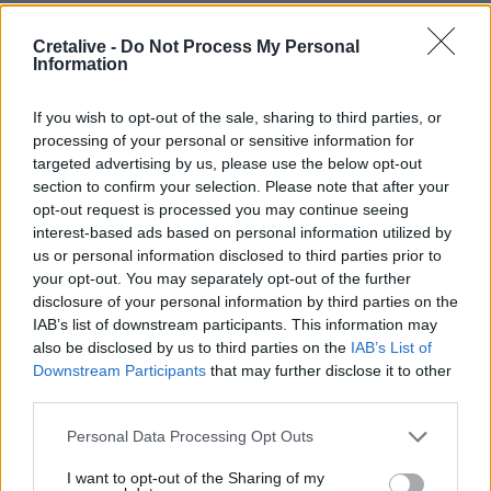
12:21
Cretalive -
Do Not Process My Personal
Δήμος Βιάννου: Χιλιάδες επισκέπτες κάθε ηλικίας στην
Information
8η Γιορτή Μπανάνας
If you wish to opt-out of the sale, sharing to third parties, or
12:14
processing of your personal or sensitive information for
Συνεδρίασε η Επιτροπή Εκτίμησης Κινδύνου λόγω των
targeted advertising by us, please use the below opt-out
υψηλών θερμοκρασιών και της ενίσχυσης των ανέμων
section to confirm your selection. Please note that after your
opt-out request is processed you may continue seeing
12:10
interest-based ads based on personal information utilized by
8χρονος τραυματίστηκε στο κεφάλι μετά από βουτιά σε
us or personal information disclosed to third parties prior to
παραλία της Χαλκιδικής
your opt-out. You may separately opt-out of the further
disclosure of your personal information by third parties on the
12:05
IAB’s list of downstream participants. This information may
Μυστράς: Με ψυχολογικά προβλήματα ο 55χρονος που
also be disclosed by us to third parties on the
IAB’s List of
έκρυψε τον νεκρό πατέρα του σε καταψύκτη
Downstream Participants
that may further disclose it to other
third parties.
12:05
Κρήτη: Στην εισαγγελία ο φάκελος για τον τουρίστα με τις
Personal Data Processing Opt Outs
ανήθικες προτάσεις - Τι λέει η ΕΛ.ΑΣ για τη 10χρονη
I want to opt-out of the Sharing of my