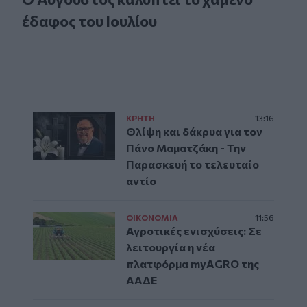
έδαφος του Ιουλίου
ΚΡΗΤΗ
13:16
Θλίψη και δάκρυα για τον
Πάνο Μαματζάκη - Την
Παρασκευή το τελευταίο
αντίο
ΟΙΚΟΝΟΜΙΑ
11:56
Αγροτικές ενισχύσεις: Σε
λειτουργία η νέα
πλατφόρμα myAGRO της
ΑΑΔΕ