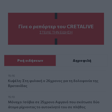
Γίνε ο ρεπόρτερ του CRETALIVE
ΣΤΕΊΛΕ ΤΗΝ ΕΊΔΗΣΗ
Ροή ειδήσεων
Δημοφιλή
15:16
Κυψέλη: Στη φυλακή ο 26χρονος για τη δολοφονία της
Βρετανίδας
15:10
Μόναχο: Ισόβια σε 25χρονο Αφγανό που σκότωσε δύο
άτομα ρίχνοντας το αυτοκίνητό του σε πλήθος