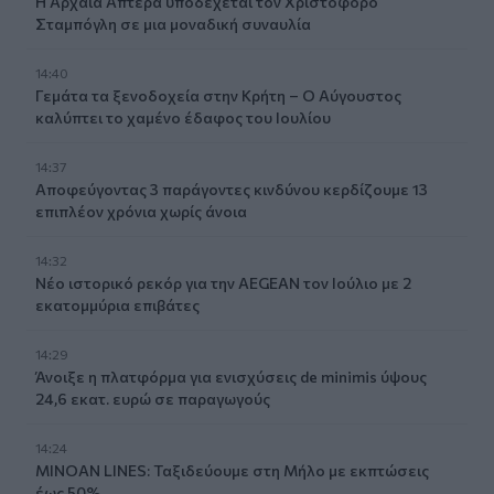
Η Αρχαία Απτέρα υποδέχεται τον Χριστόφορο
Σταμπόγλη σε μια μοναδική συναυλία
14:40
Γεμάτα τα ξενοδοχεία στην Κρήτη – Ο Αύγουστος
καλύπτει το χαμένο έδαφος του Ιουλίου
14:37
Αποφεύγοντας 3 παράγοντες κινδύνου κερδίζουμε 13
επιπλέον χρόνια χωρίς άνοια
14:32
Νέο ιστορικό ρεκόρ για την AEGEAN τον Ιούλιο με 2
εκατομμύρια επιβάτες
14:29
Άνοιξε η πλατφόρμα για ενισχύσεις de minimis ύψους
24,6 εκατ. ευρώ σε παραγωγούς
14:24
MINOAN LINES: Ταξιδεύουμε στη Μήλο με εκπτώσεις
έως 50%