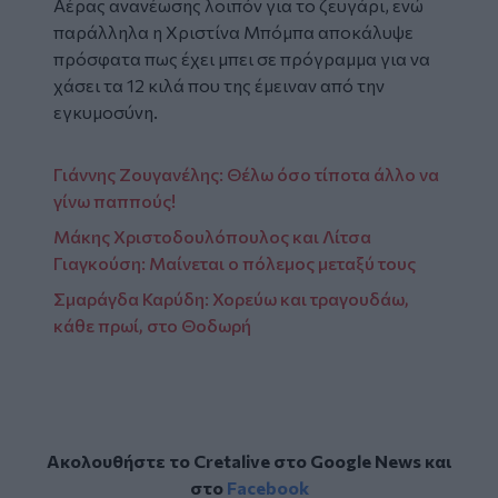
Αέρας ανανέωσης λοιπόν για το ζευγάρι, ενώ
παράλληλα η Χριστίνα Μπόμπα αποκάλυψε
πρόσφατα πως έχει μπει σε πρόγραμμα για να
χάσει τα 12 κιλά που της έμειναν από την
εγκυμοσύνη.
Γιάννης Ζουγανέλης: Θέλω όσο τίποτα άλλο να
γίνω παππούς!
Μάκης Χριστοδουλόπουλος και Λίτσα
Γιαγκούση: Μαίνεται ο πόλεμος μεταξύ τους
Σμαράγδα Καρύδη: Χορεύω και τραγουδάω,
κάθε πρωί, στο Θοδωρή
Ακολουθήστε το Cretalive στο
Google News
και
στο
Facebook