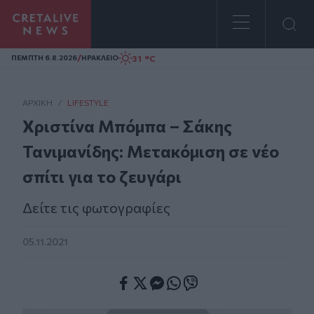
Homepage
/
31 °C
ΠΕΜΠΤΗ 6.8.2026
ΗΡΑΚΛΕΙΟ
ΑΡΧΙΚΗ
/
LIFESTYLE
Χριστίνα Μπόμπα – Σάκης
Τανιμανίδης: Μετακόμιση σε νέο
σπίτι για το ζευγάρι
Δείτε τις φωτογραφίες
05.11.2021
Facebook
Twitter
Messenger
Whatsapp
Viber