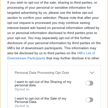
If you wish to opt-out of the sale, sharing to third parties, or
13:48
processing of your personal or sensitive information for
Σύσκεψη στον ΕΟΦ για την ομαλή ροή της εφοδιαστικής
targeted advertising by us, please use the below opt-out
αλυσίδας φαρμάκων
section to confirm your selection. Please note that after your
opt-out request is processed you may continue seeing
13:34
interest-based ads based on personal information utilized by
Πέθανε ο πεζογράφος Γιάννης Γρηγοράκης
us or personal information disclosed to third parties prior to
your opt-out. You may separately opt-out of the further
disclosure of your personal information by third parties on the
ΠΕΡΙΣΣΟΤΕΡΑ
IAB’s list of downstream participants. This information may
also be disclosed by us to third parties on the
IAB’s List of
Downstream Participants
that may further disclose it to other
third parties.
Personal Data Processing Opt Outs
ΣΧΕΤΙΚA AΡΘΡΑ
I want to opt-out of the Sharing of my
personal data.
Opted In
Η Σελίνα Γκόμεζ συμμετέχει στο μουσικό βίντεο τραγο
LIFESTYLE
04:14
Η Σελίνα Γκόμεζ τραγουδά στα ισπα
Η Σελίνα Γκόμεζ τραγουδά στα
I want to opt-out of the Sale of my
ισπανικά στο νέο βίντεο του
Personal Data.
συζύγου της, Μπένι Μπλάνκο
Opted In