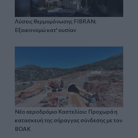
Λύσεις θερμομόνωσης FIBRAN:
Εξοικονομώ κατ' ουσίαν
Νέο αεροδρόμιο Καστελίου: Προχωρά η
κατασκευή της σήραγγας σύνδεσης με τον
ΒΟΑΚ