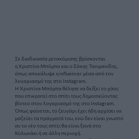
Σε διαδικασία μετακόμισης βρίσκονται
η Χριστίνα Μπόμπα και ο Σάκης Τανιμανίδης,
όπως αποκάλυψε η influencer μέσα από τον
λογαριασμό της στο Instagram.
Η Χριστίνα Μπόμπα θέλησε να δείξει το χάος
που επικρατεί στο σπίτι τους δημοσιεύοντας
βίντεο στον λογαριασμό της στο Instagram.
Όπως φαίνεται, το ζευγάρι έχει ήδη αρχίσει να
μαζεύει τα πράγματά του, ενώ δεν είναι γνωστό
αν το νέο τους σπίτι θα είναι ξανά στο
Κολωνάκι ή σε άλλη περιοχή.