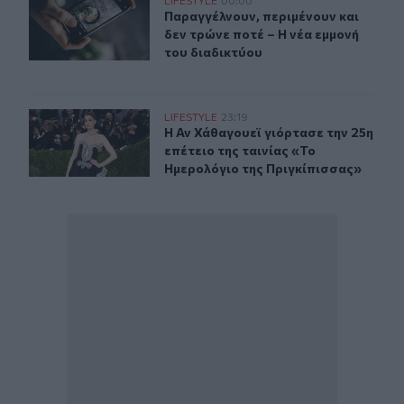
Παραγγέλνουν, περιμένουν και δεν τρώνε ποτέ – Η νέα 
Παραγγέλνουν, περιμένουν και δεν 
Παραγγέλνουν, περιμένουν και
δεν τρώνε ποτέ – Η νέα εμμονή
του διαδικτύου
Η Αν Χάθαγουεϊ γιόρτασε την 25η επέτειο της ταινίας 
LIFESTYLE
23:19
Η Αν Χάθαγουεϊ γιόρτασε την 25η ε
Η Αν Χάθαγουεϊ γιόρτασε την 25η
επέτειο της ταινίας «Το
Ημερολόγιο της Πριγκίπισσας»