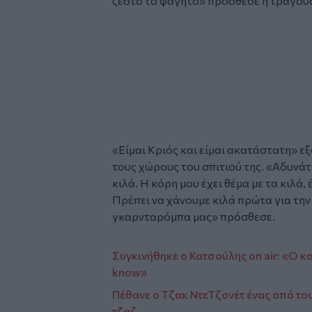
ζεστό το φαγητό» πρόσθεσε η τραγου
Glomex
Video
«Είμαι Κριός και είμαι ακατάστατη» ε
τους χώρους του σπιτιού της. «Αδυνάτ
κιλά. Η κόρη μου έχει θέμα με τα κιλά, 
Πρέπει να χάνουμε κιλά πρώτα για την 
γκαρνταρόμπα μας» πρόσθεσε.
Συγκινήθηκε ο Κατσούλης on air: «Ο καρ
know»
Πέθανε ο Τζακ ΝτεΤζονέτ ένας από το
τζαζ