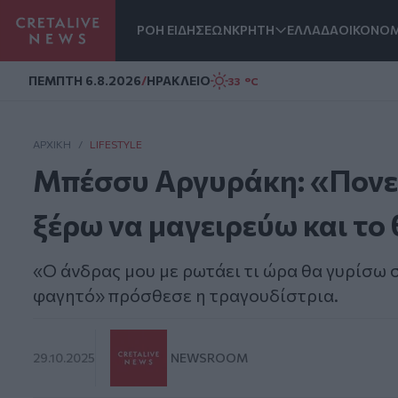
ΡΟΗ ΕΙΔΗΣΕΩΝ
ΚΡΗΤΗ
ΕΛΛΑΔΑ
ΟΙΚΟΝΟΜ
Homepage
ΠΕΜΠΤΗ 6.8.2026
/
ΗΡΑΚΛΕΙΟ
33 °C
ΑΡΧΙΚΗ
/
LIFESTYLE
Μπέσσυ Αργυράκη: «Πονεμέ
ξέρω να μαγειρεύω και τ
«Ο άνδρας μου με ρωτάει τι ώρα θα γυρίσω στ
φαγητό» πρόσθεσε η τραγουδίστρια.
29.10.2025
NEWSROOM