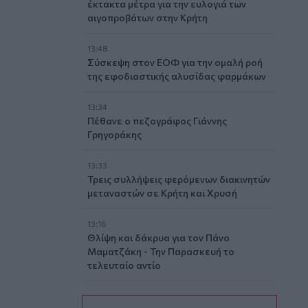
έκτακτα μέτρα για την ευλογιά των
αιγοπροβάτων στην Κρήτη
13:48
Σύσκεψη στον ΕΟΦ για την ομαλή ροή
της εφοδιαστικής αλυσίδας φαρμάκων
13:34
Πέθανε ο πεζογράφος Γιάννης
Γρηγοράκης
13:33
Τρεις συλλήψεις φερόμενων διακινητών
μεταναστών σε Κρήτη και Χρυσή
13:16
Θλίψη και δάκρυα για τον Πάνο
Μαματζάκη - Την Παρασκευή το
τελευταίο αντίο
13:15