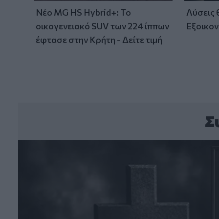
Νέο MG HS Hybrid+: Το
Λύσεις
οικογενειακό SUV των 224 ίππων
Εξοικον
έφτασε στην Κρήτη - Δείτε τιμή
Σ