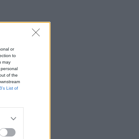
12:39
ΕΧΠ-ΒΕ: Το «Ενιαίο Πλαίσιο» που
Κατακερματίζει τη Βιομηχανία - Η
σημασία των παρεμβάσεων του
ΠΑΣΕΒΙΠΕ
12:32
sonal or
Το Μουσείο Μόδας στο Μπαθ έλαβε
ection to
7,2 εκ. λίρες για τη μεταφορά σε
ou may
ιστορικό κτίριο
 personal
out of the
12:31
 downstream
Φεστιβάλ Κρήτης: Μάγεψε η
B’s List of
μουσικοχορευτική παράσταση "Donna
Nobis Pace - Echoes of Hope"» -
Κατάμεστο το "Μάνος Χατζιδάκις"
12:30
Ο Ντ. Τραμπ αρνείται ότι αντιμετωπίζει
έλλειψη πυρομαχικών