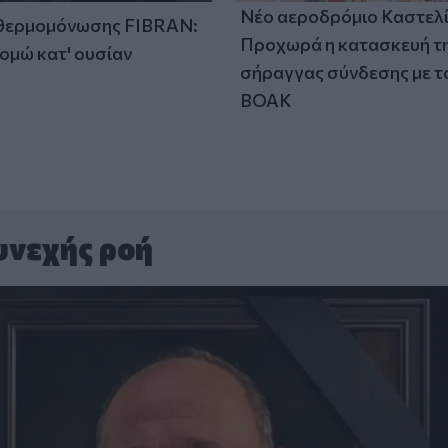
Νέο αεροδρόμιο Καστελί
 θερμομόνωσης FIBRAN:
Προχωρά η κατασκευή τ
ομώ κατ' ουσίαν
σήραγγας σύνδεσης με τ
ΒΟΑΚ
υνεχής ροή