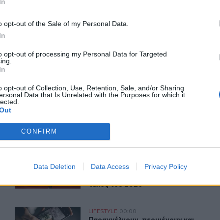
In
γυράκη
Κουζίνα
o opt-out of the Sale of my Personal Data.
In
to opt-out of processing my Personal Data for Targeted
ing.
ερ του CRETALIVE
In
ΤΗΝ ΕΊΔΗΣΗ
o opt-out of Collection, Use, Retention, Sale, and/or Sharing
ersonal Data that Is Unrelated with the Purposes for which it
lected.
Out
CONFIRM
γουδιού του συζύγου της, Μπένι Μπλάνκο
Τζέιμς Μποντ: Η ανακοίνωση του νέου 007 «κλειδώνει» γ
LIFESTYLE
11:17
σπανικά στο νέο βίντεο του συζύγου της, Μπένι Μπλάνκο
Τζέιμς Μποντ: Η ανακοίνωση του νέο
Τζέιμς Μποντ: Η ανακοίνωση του
Data Deletion
Data Access
Privacy Policy
νέου 007 «κλειδώνει» για το
τέλος του 2026
ραφίες σε όλον τον κόσμο
Παραγγέλνουν, περιμένουν και δεν τρώνε ποτέ – Η νέα 
LIFESTYLE
00:00
ους μέσα από τοιχογραφίες σε όλον τον κόσμο
Παραγγέλνουν, περιμένουν και δεν 
Παραγγέλνουν, περιμένουν και