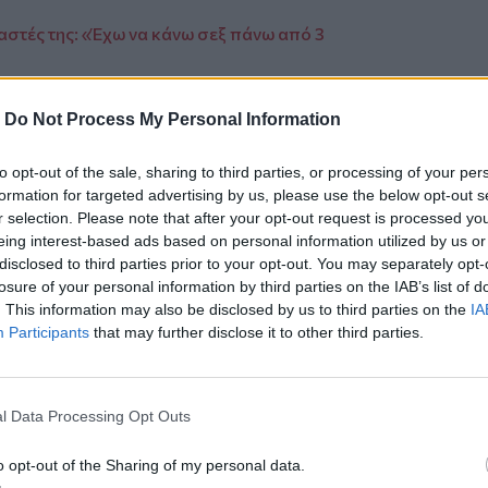
αστές της: «Έχω να κάνω σεξ πάνω από 3
-
Do Not Process My Personal Information
to opt-out of the sale, sharing to third parties, or processing of your per
ο
Google News
και στο
Facebook
formation for targeted advertising by us, please use the below opt-out s
r selection. Please note that after your opt-out request is processed y
κανάλι μας στο
YouTube
eing interest-based ads based on personal information utilized by us or
disclosed to third parties prior to your opt-out. You may separately opt-
losure of your personal information by third parties on the IAB’s list of
. This information may also be disclosed by us to third parties on the
IA
Participants
that may further disclose it to other third parties.
l Data Processing Opt Outs
o opt-out of the Sharing of my personal data.
ΙΚΆ TAGS