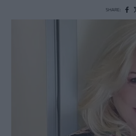
SHARE:
Face
T