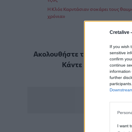
Η Κλόε Καρντάσιαν σοκάρει τους θαυμ
χρόνια»
Cretalive 
If you wish 
Ακολουθήστε το Cretalive στ
sensitive in
confirm you
Κάντε εγγραφή στο 
continue se
information 
further disc
participants
Downstream 
Persona
I want t
ΣΧΕΤ