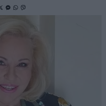
book
witter
Messenger
Whatsapp
Viber