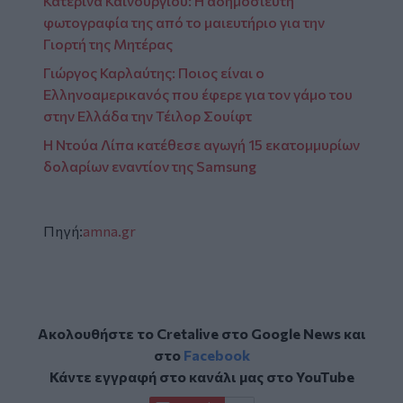
Κατερίνα Καινούργιου: Η αδημοσίευτη
φωτογραφία της από το μαιευτήριο για την
Γιορτή της Μητέρας
Γιώργος Καρλαύτης: Ποιος είναι ο
Ελληνοαμερικανός που έφερε για τον γάμο του
στην Ελλάδα την Τέιλορ Σουίφτ
Η Ντούα Λίπα κατέθεσε αγωγή 15 εκατομμυρίων
δολαρίων εναντίον της Samsung
Πηγή:
amna.gr
Ακολουθήστε το Cretalive στο
Google News
και
στο
Facebook
Κάντε εγγραφή στο κανάλι μας στο
YouTube