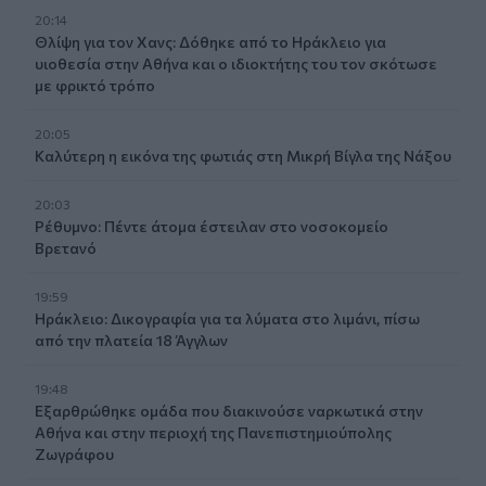
20:14
Θλίψη για τον Χανς: Δόθηκε από το Ηράκλειο για
υιοθεσία στην Αθήνα και ο ιδιοκτήτης του τον σκότωσε
με φρικτό τρόπο
20:05
Καλύτερη η εικόνα της φωτιάς στη Μικρή Βίγλα της Νάξου
20:03
Ρέθυμνο: Πέντε άτομα έστειλαν στο νοσοκομείο
Βρετανό
19:59
Ηράκλειο: Δικογραφία για τα λύματα στο λιμάνι, πίσω
από την πλατεία 18 Άγγλων
19:48
Εξαρθρώθηκε ομάδα που διακινούσε ναρκωτικά στην
Αθήνα και στην περιοχή της Πανεπιστημιούπολης
Ζωγράφου