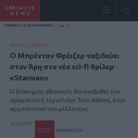
Homepage
/
29 °C
ΣAΒΒΑΤΟ 8.8.2026
ΗΡΑΚΛΕΙΟ
ΑΡΧΙΚΗ
/
LIFESTYLE
Ο Μπρένταν Φρέιζερ ταξιδεύει
στον Άρη στο νέο sci-fi θρίλερ
«Starman»
Ο διάσημος ηθοποιός θα υποδυθεί τον
οραματιστή τεχνολόγο Tom Adams, έναν
αρχιτέκτονα του μέλλοντος
10.05.2026
NEWSROOM