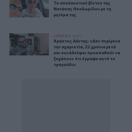
Το απολαυστικό βίντεο της Νατάσα
Το απολαυστικό βίντεο της
Νατάσας Θεοδωρίδου με τη
μητέρα της
Χρήστος Δάντης: «Δεν περίμενα την αχαριστία, 22 χρόν
LIFESTYLE
22:21
Χρήστος Δάντης: «Δεν περίμενα την
Χρήστος Δάντης: «Δεν περίμενα
την αχαριστία, 22 χρόνια μετά
και συνάδελφοι προσπαθούν να
ξεχάσουν ότι έγραψα αυτό το
τραγούδι»