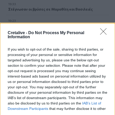
19:33
Στέγνωσαν οι βρύσες σε Μαραθίτη και Βασιλειές
19:23
Τραγωδία στην Πάρο: Πνίγηκε 4χρονος σε πισίνα beach
bar
Cretalive -
Do Not Process My Personal
Information
19:15
Συνελήφθη 49χρονος, βασικό μέλος της εγκληματικής
If you wish to opt-out of the sale, sharing to third parties, or
οργάνωσης του «Έντικ»
processing of your personal or sensitive information for
targeted advertising by us, please use the below opt-out
19:13
section to confirm your selection. Please note that after your
Το Φεστιβάλ Κινηματογράφου Χανίων παρουσιάζει τις
opt-out request is processed you may continue seeing
καλοκαιρινές του εκθέσεις
interest-based ads based on personal information utilized by
us or personal information disclosed to third parties prior to
19:04
your opt-out. You may separately opt-out of the further
Καύσωνας και καρδιοπαθείς: Οδηγός προστασίας από
disclosure of your personal information by third parties on the
την Ελληνική Καρδιολογική Εταιρεία
IAB’s list of downstream participants. This information may
also be disclosed by us to third parties on the
IAB’s List of
18:59
Downstream Participants
that may further disclose it to other
Μαρία Καρυστιανού: Αποχώρησε και ο Νίκος
third parties.