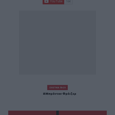
ΣΧΕΤΙΚΆ TAGS
Μπρένταν Φρέιζερ