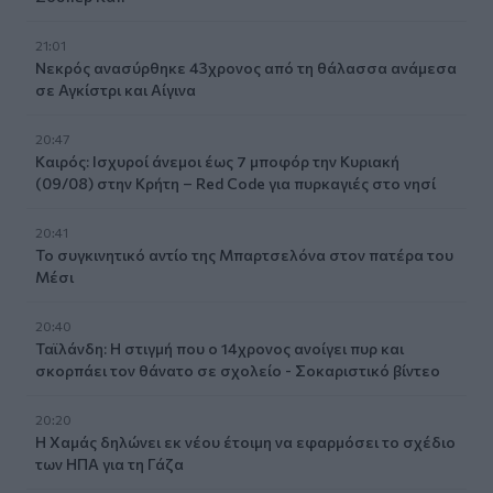
21:01
Νεκρός ανασύρθηκε 43χρονος από τη θάλασσα ανάμεσα
σε Αγκίστρι και Αίγινα
20:47
Καιρός: Ισχυροί άνεμοι έως 7 μποφόρ την Κυριακή
(09/08) στην Κρήτη – Red Code για πυρκαγιές στο νησί
20:41
Το συγκινητικό αντίο της Μπαρτσελόνα στον πατέρα του
Μέσι
20:40
Ταϊλάνδη: Η στιγμή που ο 14χρονος ανοίγει πυρ και
σκορπάει τον θάνατο σε σχολείο - Σοκαριστικό βίντεο
20:20
Η Χαμάς δηλώνει εκ νέου έτοιμη να εφαρμόσει το σχέδιο
των ΗΠΑ για τη Γάζα