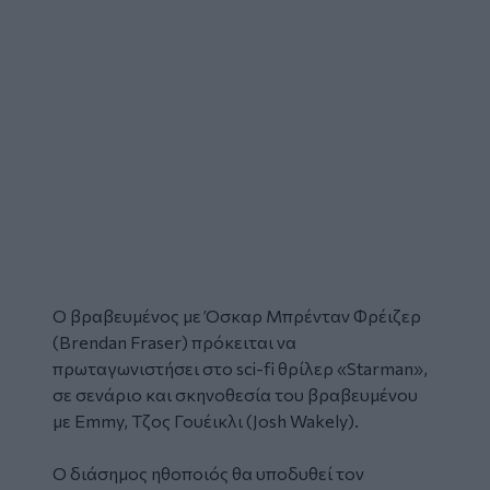
Ο βραβευμένος με Όσκαρ Μπρένταν Φρέιζερ
(Brendan Fraser) πρόκειται να
πρωταγωνιστήσει στο sci-fi θρίλερ «Starman»,
σε σενάριο και σκηνοθεσία του βραβευμένου
με Emmy, Τζος Γουέικλι (Josh Wakely).
Ο διάσημος ηθοποιός θα υποδυθεί τον