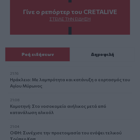
Γίνε ο ρεπόρτερ του CRETALIVE
ΣΤΕΊΛΕ ΤΗΝ ΕΊΔΗΣΗ
Ροή ειδήσεων
Δημοφιλή
21:16
Ηράκλειο: Με λαμπρότητα και κατάνυξη ο εορτασμός του
Αγίου Μύρωνος
21:08
Κομοτηνή: Στο νοσοκομείο ανήλικος μετά από
κατανάλωση αλκοόλ
21:04
ΟΦΗ: Συνέχισε την προετοιμασία του ενόψει τελικού
Σούπερ Καπ