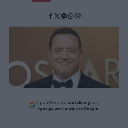
Facebook
Twitter
Messenger
Whatsapp
Viber
Προσθέστε το
cretalive.gr
ως
προτιμώμενη πηγή στο Google