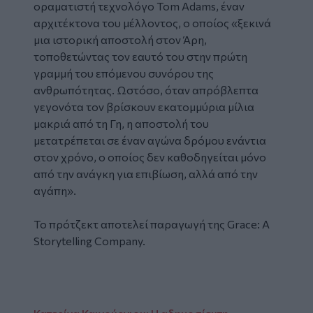
οραματιστή τεχνολόγο Tom Adams, έναν
αρχιτέκτονα του μέλλοντος, ο οποίος «ξεκινά
μια ιστορική αποστολή στον Άρη,
τοποθετώντας τον εαυτό του στην πρώτη
γραμμή του επόμενου συνόρου της
ανθρωπότητας. Ωστόσο, όταν απρόβλεπτα
γεγονότα τον βρίσκουν εκατομμύρια μίλια
μακριά από τη Γη, η αποστολή του
μετατρέπεται σε έναν αγώνα δρόμου ενάντια
στον χρόνο, ο οποίος δεν καθοδηγείται μόνο
από την ανάγκη για επιβίωση, αλλά από την
αγάπη».
Το πρότζεκτ αποτελεί παραγωγή της Grace: A
Storytelling Company.