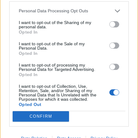
Μπρουτζάκης από την «Ελπίδα»
Personal Data Processing Opt Outs
18:58
I want to opt-out of the Sharing of my
Ένας σοβαρά τραυματίας από τροχαίο με γουρούνα στην
personal data.
Ηλεία
Opted In
I want to opt-out of the Sale of my
Personal Data.
ΠΕΡΙΣΣΟΤΕΡΑ
Opted In
I want to opt-out of processing my
Personal Data for Targeted Advertising.
Opted In
I want to opt-out of Collection, Use,
ΣΧΕΤΙΚA AΡΘΡΑ
Retention, Sale, and/or Sharing of my
Personal Data that Is Unrelated with the
Purposes for which it was collected.
Opted Out
Στέφανος Τσιτσιπάς: Διακοπές στην Ελβετία με τη νέα 
LIFESTYLE
15:26
Στέφανος Τσιτσιπάς: Διακοπές στην
Στέφανος Τσιτσιπάς: Διακοπές
CONFIRM
στην Ελβετία με τη νέα του
σύντροφο (photos)