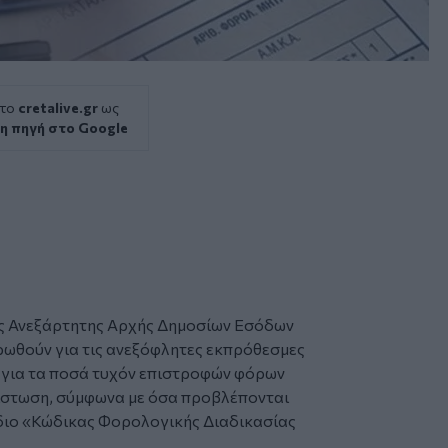
 το
cretalive.gr
ως
η πηγή στο Google
ς
Ανεξάρτητης Αρχής Δημοσίων Εσόδων
ρωθούν για τις ανεξόφλητες
εκπρόθεσμες
ι για τα ποσά τυχόν επιστροφών φόρων
ίστωση, σύμφωνα με όσα προβλέπονται
διο «Κώδικας Φορολογικής Διαδικασίας