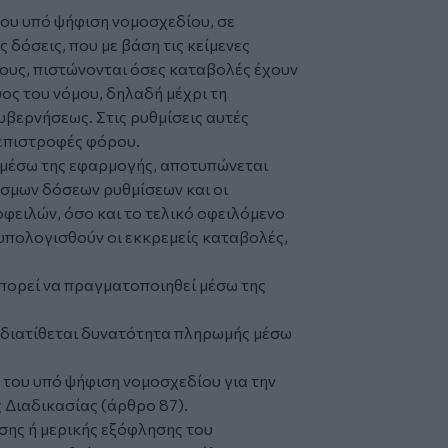
του υπό ψήφιση νομοσχεδίου, σε
 δόσεις, που με βάση τις κείμενες
τους, πιστώνονται όσες καταβολές έχουν
χύος του νόμου, δηλαδή μέχρι τη
υβερνήσεως. Στις ρυθμίσεις αυτές
 επιστροφές φόρου.
 μέσω της εφαρμογής, αποτυπώνεται
εσμων δόσεων ρυθμίσεων και οι
φειλών, όσο και το τελικό οφειλόμενο
υπολογισθούν οι εκκρεμείς καταβολές,
πορεί να πραγματοποιηθεί μέσω της
ν διατίθεται δυνατότητα πληρωμής μέσω
ς του υπό ψήφιση νομοσχεδίου για την
Διαδικασίας (άρθρο 87).
ης ή μερικής εξόφλησης του