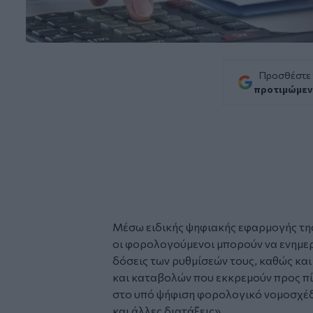
Προσθέστε
προτιμώμεν
Μέσω ειδικής ψηφιακής εφαρμογής τη
οι φορολογούμενοι μπορούν να ενημε
δόσεις
των ρυθμίσεών τους, καθώς κα
και καταβολών που εκκρεμούν προς π
στο υπό ψήφιση φορολογικό νομοσχέ
και άλλες διατάξεις».