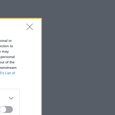
Ρέθυμνο - Δικογραφία σε βάρος δύο
ανδρών
10:36
Εκ περιτροπής η κυκλοφορία έξω από
το ΙΤΕ λόγω των έργων για το νέο
πεζοδρόμιο (video)
sonal or
ection to
10:26
ou may
Στα Χανιά ο Κυριάκος Μητσοτάκης
 personal
out of the
10:17
 downstream
Προσοχή! Ο ΕΦΚΑ… δαγκώνει τους
B’s List of
ανυποψίαστους πολίτες!
10:15
Καστέλι: Υπογραφές για τα συστήματα
αεροναυτιλίας του νέου αεροδρομίου -
"Στόχος τον Νοέμβριο του 2028 να
λειτουργεί"