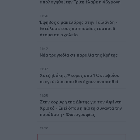
απολογηθεί την Τρίτη έλαβε η 46χρονη
11:50
Έφηβος ο μακελάρης στην Ταϊλάνδη -
Εκτέλεσε τους παππούδες του και 6
άτομα σε σχολείο
11:42
Νέα τραγωδία σε παραλία της Κρήτης
11:37
Χατζηδάκης: Άκυρες από 1 Οκτωβρίου
οι εγκύκλιοι που δεν έχουν αναρτηθεί
11:25
Στην κορυφή της Δίκτης για τον Αφέντη
Χριστό - Εκεί όπου η πίστη συναντά την
παράδοση - Φωτογραφίες
11:20
Στην Εισαγγελία η 46χρονη για την