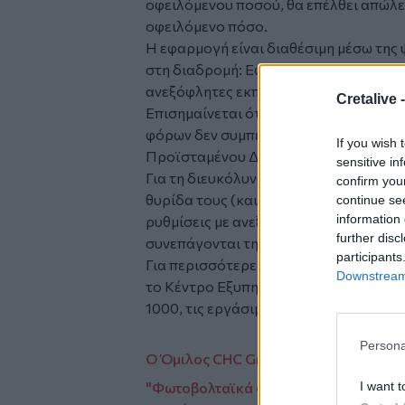
οφειλόμενου ποσού, θα επέλθει απώλε
οφειλόμενο πόσο.
Η εφαρμογή είναι διαθέσιμη μέσω της
στη διαδρομή: Εφαρμογές > Φορολογικ
ανεξόφλητες εκπρόθεσμες δόσεις.
Cretalive 
Επισημαίνεται ότι η διαδικασία πιστ
φόρων δεν συμπεριλαμβάνει ρυθμίσεις
If you wish 
Προϊσταμένου ΔΟΥ.
sensitive in
Για τη διευκόλυνσή τους, η ΑΑΔΕ θα ει
confirm you
θυρίδα τους (και στο myAADEapp) το
continue se
information 
ρυθμίσεις με ανεξόφλητες δόσεις, οι οπ
further disc
συνεπάγονται την απώλειά τους.
participants
Για περισσότερες διευκρινίσεις οι εν
Downstream 
το Κέντρο Εξυπηρέτησης Φορολογουμέ
1000, τις εργάσιμες ημέρες και ώρες 07
Persona
Ο Όμιλος CHC Group στο 100% Hotel
I want t
"Φωτοβολταϊκά στο χωράφι" για αγρότ