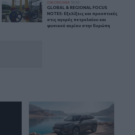
ς εργαζόμενους στην πρόωρη έξοδο
GLOBAL & REGIONAL FOCUS NOTES: Εξελίξεις και προοπτικ
ΟΙΚΟΝΟΜΙΑ
16:10
ας
– Τι οδηγεί χιλιάδες εργαζόμενους στην πρόωρη έξοδο
GLOBAL & REGIONAL FOCUS NOTES: Εξελ
GLOBAL & REGIONAL FOCUS
NOTES: Εξελίξεις και προοπτικές
στις αγορές πετρελαίου και
φυσικού αερίου στην Ευρώπη