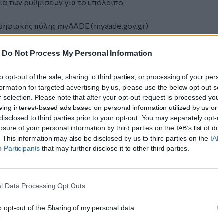
ια των ρυθμίσεων για το υπόλοιπο
 ψηφιακής πύλης myAADE (myaade.gov.gr)
ές Υπηρεσίες> Ρυθμίσεις με
-
Do Not Process My Personal Information
ώσεων και συμψηφισμών με επιστροφές
 που έχουν ήδη απωλεσθεί με πράξη
to opt-out of the sale, sharing to third parties, or processing of your per
formation for targeted advertising by us, please use the below opt-out s
δοποιήσει μέσω mail και μηνυμάτων στη
r selection. Please note that after your opt-out request is processed y
υς 215.000 φορολογουμένους που έχουν
eing interest-based ads based on personal information utilized by us or
disclosed to third parties prior to your opt-out. You may separately opt-
οίες με βάση τις κείμενες διατάξεις
losure of your personal information by third parties on the IAB’s list of
. This information may also be disclosed by us to third parties on the
IA
διαφερόμενοι μπορούν να επικοινωνούν με
Participants
that may further disclose it to other third parties.
νων της ΑΑΔΕ, στο τηλέφωνο 213 162
:30 - 17:00.
l Data Processing Opt Outs
 Show
o opt-out of the Sharing of my personal data.
ες με τη στήριξη της ΑΕΝΑΟΣ Ενεργειακά