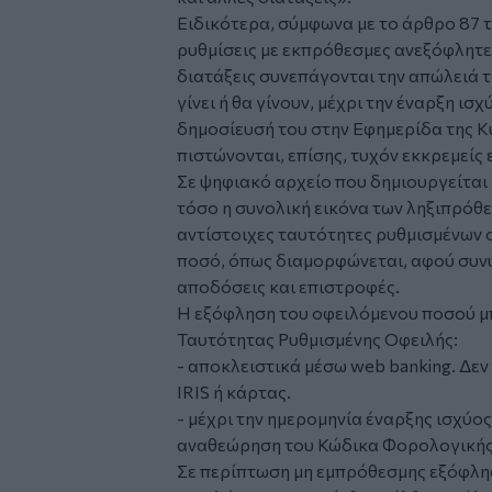
Ειδικότερα, σύμφωνα με το άρθρο 87 
ρυθμίσεις με εκπρόθεσμες ανεξόφλητες
διατάξεις συνεπάγονται την απώλειά 
γίνει ή θα γίνουν, μέχρι την έναρξη ισ
δημοσίευσή του στην Εφημερίδα της Κ
πιστώνονται, επίσης, τυχόν εκκρεμείς
Σε ψηφιακό αρχείο που δημιουργείται
τόσο η συνολική εικόνα των ληξιπρόθ
αντίστοιχες ταυτότητες ρυθμισμένων ο
ποσό, όπως διαμορφώνεται, αφού συν
αποδόσεις και επιστροφές.
Η εξόφληση του οφειλόμενου ποσού μ
Ταυτότητας Ρυθμισμένης Οφειλής:
- αποκλειστικά μέσω web banking. Δε
IRIS ή κάρτας.
- μέχρι την ημερομηνία έναρξης ισχύο
αναθεώρηση του Κώδικα Φορολογικής 
Σε περίπτωση μη εμπρόθεσμης εξόφλησ