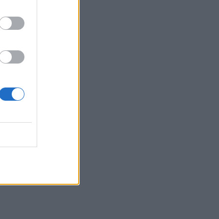
10:09
Η μεγάλη αλλαγή στις συσκευασίες: Τι
αλλάζει στην ΕΕ από τις 12 Αυγούστου
10:07
Τι θα δούμε στα Κηποθέατρα
Ηρακλείου το Σαββατοκύριακο
10:00
«Το Δικαίωμα» γίνεται λογοτεχνία: Ο
Δήμος Αγίου Νικολάου προκηρύσσει
τον 33ο Πανελλήνιο Λογοτεχνικό
Διαγωνισμό
09:57
Κέιτι Πέρι και Τζάστιν Τριντό αχώριστοι
στις διακοπές τους στην Ελλάδα
09:54
Περιφέρεια Κρήτης: Σε εξέλιξη το
Πρόγραμμα Καταπολέμησης