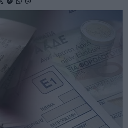
book
witter
Messenger
Whatsapp
Viber