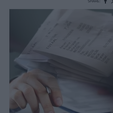
SHARE:
Face
T