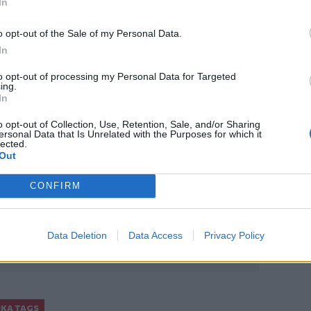
In
ώς αξιοποιούν τα δεδομένα που έχουν
o opt-out of the Sale of my Personal Data.
In
to opt-out of processing my Personal Data for Targeted
ing.
In
o opt-out of Collection, Use, Retention, Sale, and/or Sharing
ο
Google News
και στο
Facebook
ersonal Data that Is Unrelated with the Purposes for which it
lected.
κανάλι μας στο
YouTube
Out
CONFIRM
Data Deletion
Data Access
Privacy Policy
ΙΚΆ TAGS