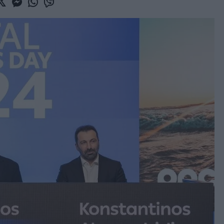
book
witter
Messenger
Whatsapp
Viber