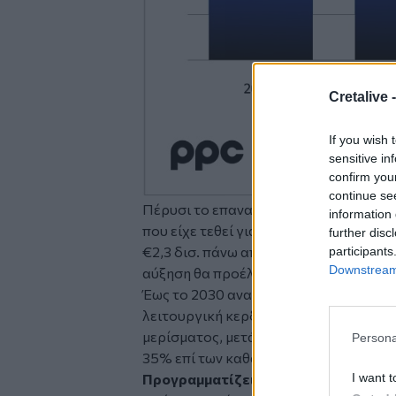
Cretalive 
If you wish 
sensitive in
confirm you
continue se
Πέρυσι το επαναλαμβανόμενο EBITDA τ
information 
που είχε τεθεί για την επόμενη διετία.
further disc
€2,3 δισ. πάνω από τον στόχο για €1,7 
participants
Downstream 
αύξηση θα προέλθει από τις ΑΠΕ, την 
Έως το 2030 αναμένει EBITDA στα €3 δ
λειτουργική κερδοφορία. Ο όμιλος, ε
μερίσματος, μετά από σχεδόν δεκαετία
Persona
35% επί των καθαρών κερδών και αυξά
I want t
Προγραμματίζει επενδύσεις €9 δισ. 