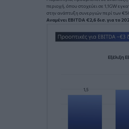
περιοχή, όπου στοχεύει σε 1,1GW εγκα
στην ανάπτυξη συνεργιών περί των €50
Αναμένει ΕΒΙΤDA €2,6 δισ. για το 20