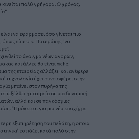
κινείται πολύ γρήγορα. Ο χρόνος,
ία".
είναι να εφαρμόσει όσο γίνεται πιο
, όπως είπε ο κ. Πατεράκης "να
με".
χυνθεί το άνοιγμα νέων αγορών,
ακας και άλλες θα είναι niche.
μα της εταιρείας αλλάζει, και ανέφερε
κή τεχνολογία έχει συνεισφέρει στην
ογία μπαίνει στον πυρήνα της
ντεπεξέλθει η εταιρεία σε μια δυναμική
ελατών, αλλά και σε παγκόσμιες
ίση. "Πρόκειται για μια νέα εποχή, με
ύτερη εξυπηρέτηση του πελάτη, η οποία
τρατηγική εστιάζει κατά πολύ στην