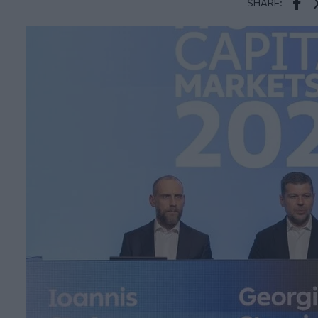
SHARE:
Face
T