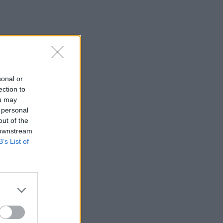
12:33
Στις φλόγες δύο διυλιστήρια
πετρελαίου στη Ρωσία μετά από
ουκρανική επίθεση με drones
12:29
Οι «αγκαζαρισμένες» ξαπλώστρες στις
sonal or
παραλίες
ection to
ou may
12:21
 personal
Δήμος Βιάννου: Χιλιάδες επισκέπτες
out of the
κάθε ηλικίας στην 8η Γιορτή Μπανάνας
 downstream
B’s List of
12:14
Συνεδρίασε η Επιτροπή Εκτίμησης
Κινδύνου λόγω των υψηλών
θερμοκρασιών και της ενίσχυσης των
ανέμων
12:10
8χρονος τραυματίστηκε στο κεφάλι