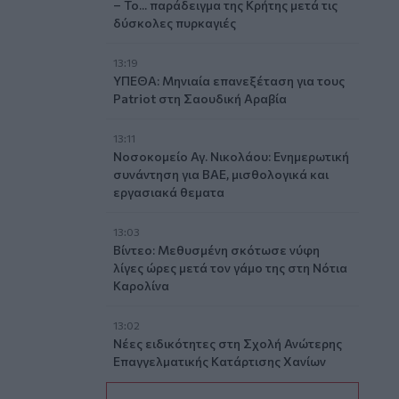
– Το... παράδειγμα της Κρήτης μετά τις
δύσκολες πυρκαγιές
13:19
ΥΠΕΘΑ: Μηνιαία επανεξέταση για τους
Patriot στη Σαουδική Αραβία
13:11
Νοσοκομείο Αγ. Νικολάου: Ενημερωτική
συνάντηση για ΒΑΕ, μισθολογικά και
εργασιακά θεματα
13:03
Βίντεο: Μεθυσμένη σκότωσε νύφη
λίγες ώρες μετά τον γάμο της στη Νότια
Καρολίνα
13:02
Νέες ειδικότητες στη Σχολή Ανώτερης
Επαγγελματικής Κατάρτισης Χανίων