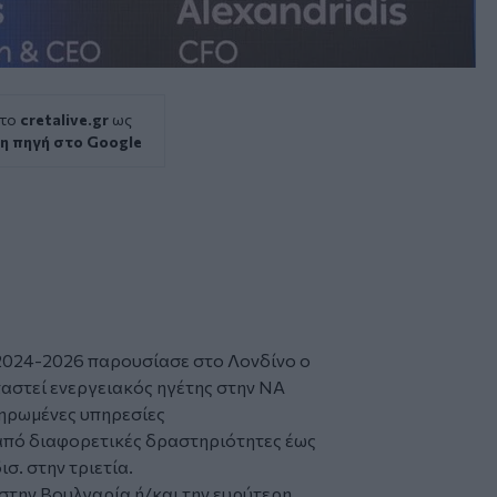
 το
cretalive.gr
ως
η πηγή στο Google
α 2024-2026 παρουσίασε στο Λονδίνο ο
ταστεί ενεργειακός ηγέτης στην ΝΑ
ληρωμένες υπηρεσίες
 από διαφορετικές δραστηριότητες έως
σ. στην τριετία.
στην Βουλγαρία ή/και την ευρύτερη