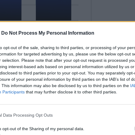
-
Do Not Process My Personal Information
to opt-out of the sale, sharing to third parties, or processing of your per
formation for targeted advertising by us, please use the below opt-out s
r selection. Please note that after your opt-out request is processed y
eing interest-based ads based on personal information utilized by us or
ου ομίλου ανήλθε σε €1,5 δισ., στόχος
disclosed to third parties prior to your opt-out. You may separately opt-
 Για το 2026 ο όμιλος αναμένει EBITDA
losure of your personal information by third parties on the IAB’s list of
δισ. του προηγούμενου business plan. Η
. This information may also be disclosed by us to third parties on the
IA
Participants
that may further disclose it to other third parties.
εμπορία και νέες δραστηριότητες.
ισ., διπλασιάζοντας τη σημερινή
πίσης, στοχεύει στην επαναφορά
, με ετήσια διανομή, ξεκινώντας από το
l Data Processing Opt Outs
νοντάς το μέχρι το 55%.
o opt-out of the Sharing of my personal data.
την τριετία