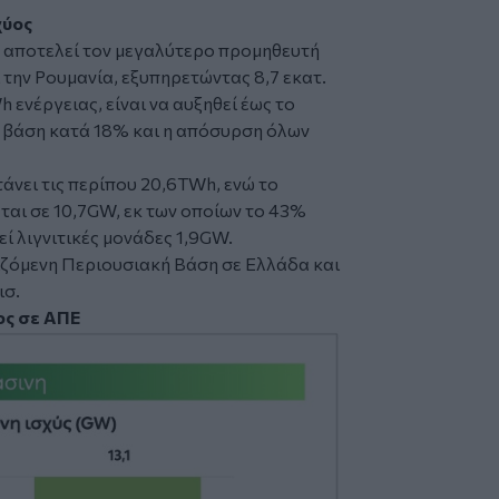
χύος
 αποτελεί τον μεγαλύτερο προμηθευτή
 την Ρουμανία, εξυπηρετώντας 8,7 εκατ.
 ενέργειας, είναι να αυξηθεί έως το
α βάση κατά 18% και η απόσυρση όλων
άνει τις περίπου 20,6TWh, ενώ το
αι σε 10,7GW, εκ των οποίων το 43%
ί λιγνιτικές μονάδες 1,9GW.
μιζόμενη Περιουσιακή Βάση σε Ελλάδα και
ισ.
ος σε ΑΠΕ