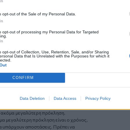
In
 πραγματοποίησε επενδύσεις €2,8 δισ. για
ει επενδύσεις €9 δισ.
o opt-out of the Sale of my Personal Data.
βάθμιση δικτύων (+16% σε ετήσια βάση)
In
ατά 130% συγκριτικά με την τριετία 2021-
 λειτουργικές ταμειακές ροές του
to opt-out of processing my Personal Data for Targeted
ου έχει ήδη εξασφαλισθεί.
ing.
In
 για τον Ψηφιακό Μετασχηματισμό στη
o opt-out of Collection, Use, Retention, Sale, and/or Sharing
ersonal Data that Is Unrelated with the Purposes for which it
 στο περιθώριο του 1ου ΜΙΤ EmTech
lected.
μεγαλύτερη πρόκληση που αντιμετωπίζει η
Out
της μετασχηματισμό, όσο και τη
γειακή μετάβαση που επιχειρείται στην
CONFIRM
μετάβαση είναι "από μόνη της" η
Data Deletion
Data Access
Privacy Policy
ιαχειριστούμε καθώς συμβαίνει όχι μόνο
πει να προσαρμοστεί σε αυτό", τόνισε
ια ακόμα μεγαλύτερη πρόκληση.
μα μεγαλύτερη πρόκληση είναι ο χρόνος,
α υπάρχουν αποστάσεις. Πρέπει να