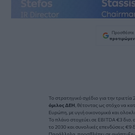
Προσθέστε
προτιμώμεν
Το στρατηγικό σχέδιο για την τριετί
όμιλος ΔΕΗ
, θέτοντας ως στόχο να κα
Ευρώπη, με υγιή οικονομικά και ολοκ
Το πλάνο στοχεύει σε EBITDA €3 δισ.
το 2030 και συνολικές επενδύσεις €9 δι
Παράλληλα, προσβλέπει σε ανάπτυξη 