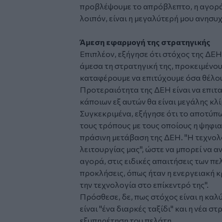
προβλέψουμε το απρόβλεπτο, η αγορά 
λοιπόν, είναι η μεγαλύτερή μου ανησυχ
Άμεση εφαρμογή της στρατηγικής
Επιπλέον, εξήγησε ότι στόχος της ΔΕΗ 
άμεσα τη στρατηγική της, προκειμένου
καταφέρουμε να επιτύχουμε όσα θέλου
Προτεραιότητα της ΔΕΗ είναι να επιτα
κάποιων εξ αυτών θα είναι μεγάλης κλίμ
Συγκεκριμένα, εξήγησε ότι το αποτύπω
τους τρόπους με τους οποίους η ψηφια
πράσινη μετάβαση της ΔΕΗ. "Η τεχνολ
λειτουργίας μας", ώστε να μπορεί να α
αγορά, στις ειδικές απαιτήσεις των π
προκλήσεις, όπως ήταν η ενεργειακή κρ
την τεχνολογία στο επίκεντρό της".
Πρόσθεσε, δε, πως στόχος είναι η καλ
είναι "ένα διαρκές ταξίδι" και η νέα σ
εξυπηρέτηση του πελάτη.