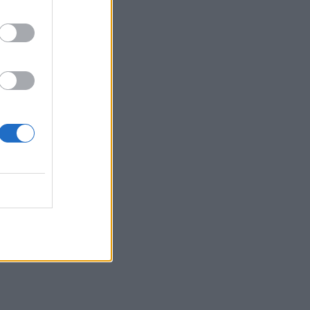
μετά από βουτιά σε παραλία της
Χαλκιδικής
12:05
Μυστράς: Με ψυχολογικά προβλήματα
ο 55χρονος που έκρυψε τον νεκρό
πατέρα του σε καταψύκτη
12:05
Κρήτη: Στην εισαγγελία ο φάκελος για
τον τουρίστα με τις ανήθικες προτάσεις
- Τι λέει η ΕΛ.ΑΣ για τη 10χρονη
11:56
«Η θάλασσα βάφτηκε καφέ»: Δυσοσμία
και λύματα μια "ανάσα" από το Κούλε
(photos)
11:54
Φωτιά σε κτίριο στην Κουμουνδούρου:
Πυροσβέστες απεγκλώβισαν άτομο