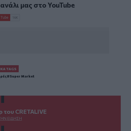
κανάλι μας στο
YouTube
ΙΚΆ TAGS
ορές
Super Market
ερ του CRETALIVE
ΤΗΝ ΕΊΔΗΣΗ