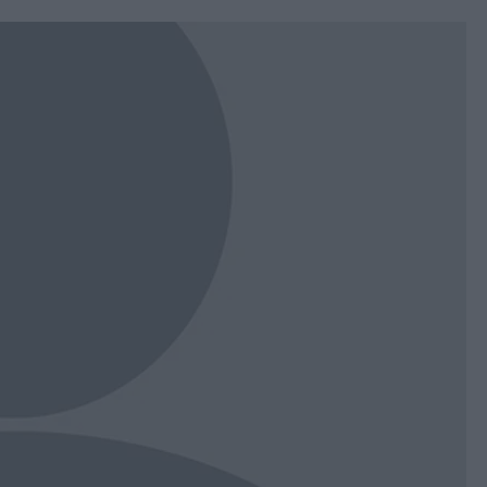
book
witter
Messenger
Whatsapp
Viber