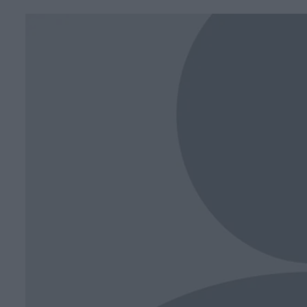
Face
T