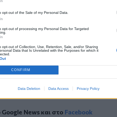
In
υς 9 βασικούς παίκτες της αγοράς και
ργάζονται με τα online super market.
o opt-out of the Sale of my Personal Data.
In
to opt-out of processing my Personal Data for Targeted
ing.
In
κίνητων στην ελληνική αγορά
o opt-out of Collection, Use, Retention, Sale, and/or Sharing
η και κατάργηση εισφορών
ersonal Data that Is Unrelated with the Purposes for which it
lected.
αβίωσης και Επιστρεπτέα 7: Ποιοι
Out
CONFIRM
Data Deletion
Data Access
Privacy Policy
ο
Google News
και στο
Facebook