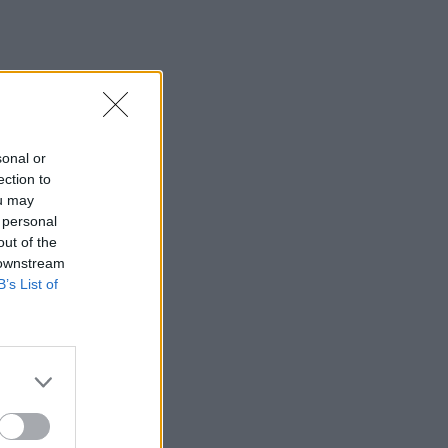
10:51
Νέα Υόρκη: Τραγωδία κοντά στο Άγαλμα
της Ελευθερίας
10:42
Χαλκιδική: Οριοθετήθηκε άμεσα
sonal or
πυρκαγιά στα Πυργαδίκια
ection to
ou may
10:39
 personal
Χανιά: Κάνναβη και δενδρύλλια είχε
out of the
52χρονος
 downstream
B’s List of
10:31
Ταϊλάνδη: Στους 9 οι νεκροί από το
μακελειό σε σχολείο
10:23
Ηράκλειο: Σύλληψη ζευγαριού για
ναρκωτικά – Κατασχέθηκε σχεδόν μισό
κιλό κάνναβης