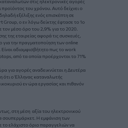
 καταναλωτών στις ηλεκτρονικές αγορές
ι προϊόντος του χρόνου. Αυτό δείχνει ο
 δηλαδή εξέλιξης ενός επισκέπτη σε
t Group, ο εν λόγω δείκτης έφτασε το 1ο
ε τον μέσο όρο του 2,9% για το 2020.
ης της εταιρείας αφορά τις συσκευές,
ο για την πραγματοποίηση των online
 Είναι αδιαμφισβήτητο πως το work
aptops, από τα οποία προέρχονται το 71%
 ώρα για αγορές αναδεικνύεται η Δευτέρα
οψη ότι ο Έλληνας καταναλωτής
ικοκυριού εν ώρα εργασίας και πιθανόν
ντως, στη μέση αξία του ηλεκτρονικού
e σουπερμάρκετ. Η εμφάνιση των
ε το ελάχιστο όριο παραγγελιών να