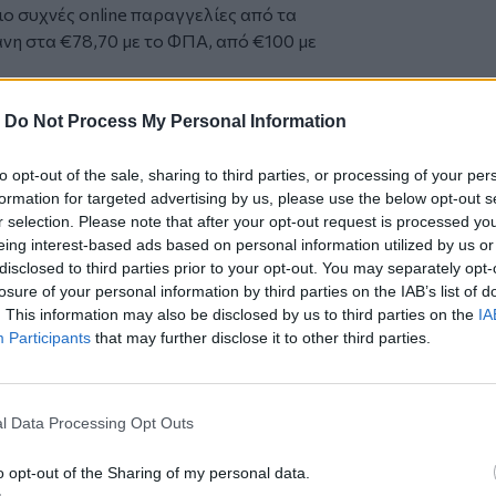
πιο συχνές online παραγγελίες από τα
νη στα €78,70 με το ΦΠΑ, από €100 με
 φέτος περιέχει φρέσκα τρόφιμα,
πως η τάση του καταναλωτή να
-
Do Not Process My Personal Information
 ποιότητα της επιλογής των φρέσκων
ης τους, ήρθε για να μείνει στην
to opt-out of the sale, sharing to third parties, or processing of your per
formation for targeted advertising by us, please use the below opt-out s
r selection. Please note that after your opt-out request is processed y
ο 1ο τρίμηνο του 2021 σημειώθηκε ρεκόρ,
eing interest-based ads based on personal information utilized by us or
προέρχονται από direct επισκέψεις,
disclosed to third parties prior to your opt-out. You may separately opt-
τικά με το 1ο τρίμηνο του 2020. Η
losure of your personal information by third parties on the IAB’s list of
αθερή πλέον σχέση εμπιστοσύνης των
. This information may also be disclosed by us to third parties on the
IA
ς επιλογής τους.
Participants
that may further disclose it to other third parties.
4 ποσοστιαίων μονάδων συγκριτικά με το
βριο, Δεκέμβριο) στις πωλήσεις που
%) και μια σημαντική αύξηση 5
l Data Processing Opt Outs
πωλήσεων που ήρθαν από οργανικά
o opt-out of the Sharing of my personal data.
vert Group, μέσω της πλατφόρμας της