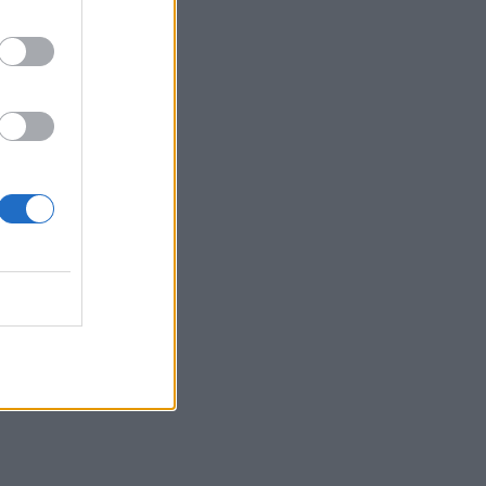
10:13
«Δύο μέρες μόνο»
10:10
Πάρος: Στον εισαγγελέα σήμερα ο
ιδιοκτήτης του beach bar για τον θάνατο
του 4χρονου
09:52
Ιός Δυτικού Νείλου: Όλη η Αττική στο
επίκεντρο των κρουσμάτων
09:43
Ηράκλειο: Ποια θέματα περιλαμβάνει η
εβδομαδιαία ανασκόπηση του
Δημάρχου