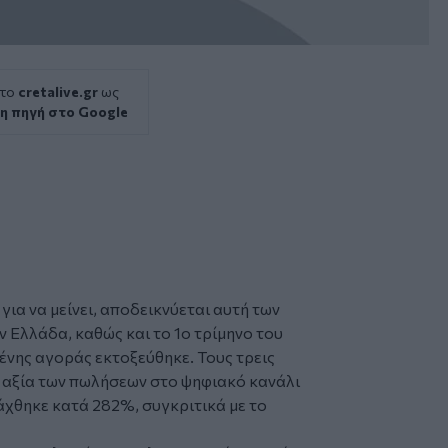
 το
cretalive.gr
ως
η πηγή στο Google
για να μείνει, αποδεικνύεται αυτή των
ν Ελλάδα, καθώς και το 1ο τρίμηνο του
μένης αγοράς εκτοξεύθηκε. Τους τρεις
η αξία των πωλήσεων στο ψηφιακό κανάλι
χθηκε κατά 282%, συγκριτικά με το