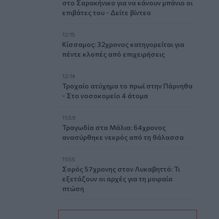
στο Σαρακήνικο για να κάνουν μπάνιο οι
επιβάτες του - Δείτε βίντεο
12:15
Κίσσαμος: 32χρονος κατηγορείται για
πέντε κλοπές από επιχειρήσεις
12:14
Τροχαίο ατύχημα το πρωί στην Πάρνηθα
- Στο νοσοκομείο 4 άτομα
11:59
Τραγωδία στα Μάλια: 64χρονος
ανασύρθηκε νεκρός από τη θάλασσα
11:55
Σορός 57χρονης στον Λυκαβηττό: Τι
εξετάζουν οι αρχές για τη μοιραία
πτώση
11:49