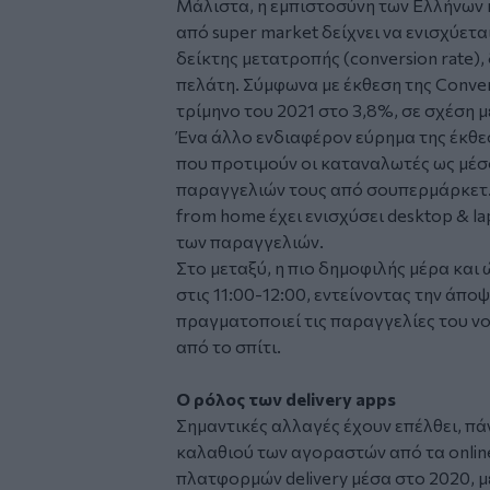
Μάλιστα, η εμπιστοσύνη των Ελλήνων
από super market δείχνει να ενισχύετα
δείκτης μετατροπής (conversion rate),
πελάτη. Σύμφωνα με έκθεση της Conver
τρίμηνο του 2021 στο 3,8%, σε σχέση μ
Ένα άλλο ενδιαφέρον εύρημα της έκθεσ
που προτιμούν οι καταναλωτές ως μέσ
παραγγελιών τους από σουπερμάρκετ.
from home έχει ενισχύσει desktop & l
των παραγγελιών.
Στο μεταξύ, η πιο δημοφιλής μέρα και
στις 11:00-12:00, εντείνοντας την άπ
πραγματοποιεί τις παραγγελίες του νο
από το σπίτι.
Ο ρόλος των
delivery
apps
Σημαντικές αλλαγές έχουν επέλθει, πά
καλαθιού των αγοραστών από τα onlin
πλατφορμών delivery μέσα στο 2020, μ