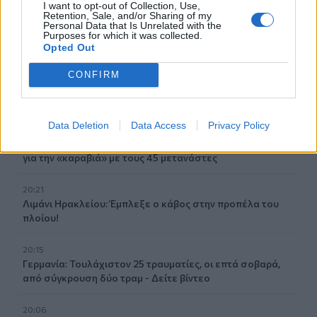
I want to opt-out of Collection, Use,
20:49
Retention, Sale, and/or Sharing of my
Στην Κρήτη ο υπ. Υποδομών Χρίστος Δήμας: «Προχωρούν
Personal Data that Is Unrelated with the
Purposes for which it was collected.
τα έργα σε όλο το μήκος του ΒΟΑΚ»
Opted Out
20:42
CONFIRM
Νορβηγία: Μυστηριώδεις θάνατοι ταράνδων δημιουργούν
ερωτηματικά
Data Deletion
Data Access
Privacy Policy
20:29
Ιεράπετρα: Χειροπέδες σε 20χρονο φερόμενο διακινητή
για την «καραβιά» με τους 45 μετανάστες
20:21
Λιμάνι Ηρακλείου: Έμπλεξε ο κάβος στην προπέλα του
πλοίου!
20:15
Γερμανία: Τουλάχιστον 25 τραυματίες, οι επτά σοβαρά,
από σύγκρουση δύο τραμ - Δείτε βίντεο
20:06