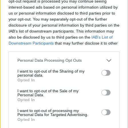
opt-out request is processed you may continue seeing
21:15
interest-based ads based on personal information utilized by
Μουσική λαϊκή βραδιά στο Πάρκο Κνωσού την
us or personal information disclosed to third parties prior to
Παρασκευή 7 Αυγούστου
your opt-out. You may separately opt-out of the further
disclosure of your personal information by third parties on the
21:14
IAB’s list of downstream participants. This information may
ΟΦΗ: Μεγάλο προβάδισμα πρόκρισης για την ΤΣΣΚΑ
also be disclosed by us to third parties on the
IAB’s List of
Σόφιας
Downstream Participants
that may further disclose it to other
third parties.
21:07
Καιρός: Βοριάδες και ζέστη την Παρασκευή (07/08) στην
Personal Data Processing Opt Outs
Κρήτη
I want to opt-out of the Sharing of my
personal data.
21:07
Opted In
Γιατί δεν έσωσα το κουτάβι: Τι αναφέρει ο ερευνητής που
κατέγραφε τη συμβίωση του μικρού σκυλιού με αγέλη
I want to opt-out of the Sale of my
λύκων
Personal Data.
Opted In
21:00
I want to opt-out of processing my
Χανιά: Τραγούδια που κουβαλούν ιστορίες και
Personal Data for Targeted Advertising.
αναμνήσεις στο Αρχαιολογικό Μουσείο
Opted In