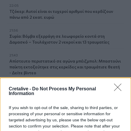
22:05
Τζόκερ: Αυτοί είναι οι τυχεροί αριθμοί που κερδίζουν
πάνω από 2 εκατ. ευρώ
21:56
Συρία: Βόμβα εξερράγη σε λεωφορείο κοντά στη
Δαμασκό – Τουλάχιστον 2 νεκροί και 13 τραυματίες
21:43
Απίστευτο περιστατικό σε αγώνα μπέιζμπολ: Μπαστούνι
παίκτη εκτοξεύτηκε στις κερκίδες και τραυμάτισε θεατή
- Δείτε βίντεο
21:30
Cretalive -
Do Not Process My Personal
Γκουτέρες: Άμεσος τερματισμός των επιθέσεων κατά
Information
αμάχων σε Ουκρανία και Ρωσία
If you wish to opt-out of the sale, sharing to third parties, or
21:26
processing of your personal or sensitive information for
Αδιάκοπες οι ροές μεταναστών στην Κρήτη: Νέα
targeted advertising by us, please use the below opt-out
«καραβιά» στον Τσούτσουρα
section to confirm your selection. Please note that after your