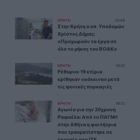
ΚΡΗΤΗ
20:49
Στην Κρήτη ο υπ. Υποδομών
Χρίστος Δήμας:
«Προχωρούν τα έργα σε
όλο το μήκος του ΒΟΑΚ»
ΚΡΗΤΗ
19:23
Ρέθυμνο: 19 κτίρια
κρίθηκαν «κόκκινα» μετά
τις φονικές πυρκαγιές
ΚΡΗΤΗ
18:32
Αγωνία για την 20χρονη
Ραφαέλα: Από το ΠΑΓΝΗ
στην Αθήνα η φοιτήτρια
που τραυματίστηκε σε
τροχαίο στο ΙΤΕ