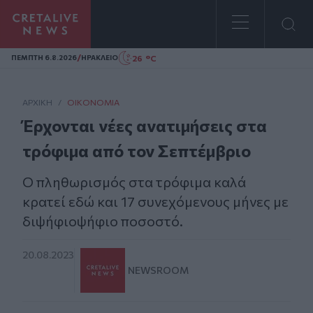
Homepage
/
26 °C
ΠΕΜΠΤΗ 6.8.2026
ΗΡΑΚΛΕΙΟ
ΑΡΧΙΚΗ
/
ΟΙΚΟΝΟΜΊΑ
Έρχονται νέες ανατιμήσεις στα
τρόφιμα από τον Σεπτέμβριο
O πληθωρισμός στα τρόφιμα καλά
κρατεί εδώ και 17 συνεχόμενους μήνες με
διψήφιοψήφιο ποσοστό.
20.08.2023
NEWSROOM