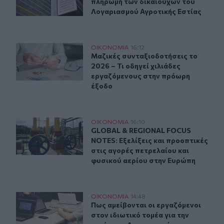
πληρωμή των δικαιούχων του
Λογαριασμού Αγροτικής Εστίας
Μαζικές συνταξιοδοτήσεις το 2026 – Τι οδηγεί χιλιάδ
ΟΙΚΟΝΟΜΙΑ
16:12
Μαζικές συνταξιοδοτήσεις το 2026 
Μαζικές συνταξιοδοτήσεις το
2026 – Τι οδηγεί χιλιάδες
εργαζόμενους στην πρόωρη
έξοδο
GLOBAL & REGIONAL FOCUS NOTES: Εξελίξεις και προοπ
ΟΙΚΟΝΟΜΙΑ
16:10
GLOBAL & REGIONAL FOCUS NOTES: Ε
GLOBAL & REGIONAL FOCUS
NOTES: Εξελίξεις και προοπτικές
στις αγορές πετρελαίου και
φυσικού αερίου στην Ευρώπη
Πως αμείβονται οι εργαζόμενοι στον ιδιωτικό τομέα γι
ΟΙΚΟΝΟΜΙΑ
14:48
Πως αμείβονται οι εργαζόμενοι στο
Πως αμείβονται οι εργαζόμενοι
στον ιδιωτικό τομέα για την