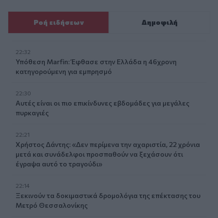
Ροή ειδήσεων
Δημοφιλή
22:32
Υπόθεση Marfin: Έφθασε στην Ελλάδα η 46χρονη
κατηγορούμενη για εμπρησμό
22:30
Αυτές είναι οι πιο επικίνδυνες εβδομάδες για μεγάλες
πυρκαγιές
22:21
Χρήστος Δάντης: «Δεν περίμενα την αχαριστία, 22 χρόνια
μετά και συνάδελφοι προσπαθούν να ξεχάσουν ότι
έγραψα αυτό το τραγούδι»
22:14
Ξεκινούν τα δοκιμαστικά δρομολόγια της επέκτασης του
Μετρό Θεσσαλονίκης