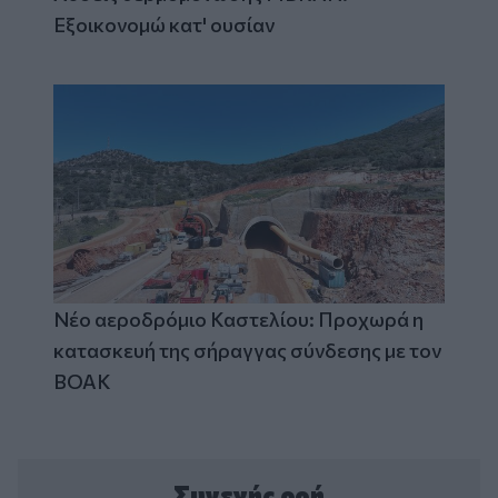
Εξοικονομώ κατ' ουσίαν
Νέο αεροδρόμιο Καστελίου: Προχωρά η
κατασκευή της σήραγγας σύνδεσης με τον
ΒΟΑΚ
Συνεχής ροή