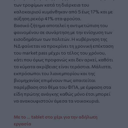
των τροφίμων κατά τη διάρκεια του
καλοκαιριού κυμάνθηκαν από 5 έως 17% και με
αύξηση ρεκόρ 41% στα φρούτα.
Βασικό ζήτημα αποτελεί η αντιμετώπιση του
φαινομένου σε συνάρτηση με την ενίσχυση των
εισοδημάτων των πολιτών. Η κυβέρνηση της
ΝΔ φαίνεται να προκρίνει τη χρονική επέκταση
του market pass μέχρι το τέλος του χρόνου,
κάτι που όμως προφανώς και δεν αρκεί, καθότι
τα κύματα ακρίβειας είναι τεράστια. Μάλιστα,
εκπρόσωποι του λιανεμπορίου και της
βιομηχανίας επιμένουν πως απαιτείται
παρέμβαση στο θέμα του ΦΠΑ, με έμφαση στα
είδη πρώτης ανάγκης καθώς μόνο έτσι μπορεί
να ανακουφιστούν άμεσα τα νοικοκυριά.
Με το ... tablet στο χέρι για την αδήλωτη
εργασία