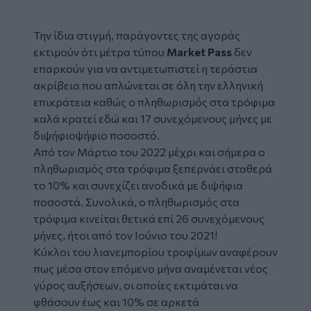
Την ίδια στιγμή, παράγοντες της αγοράς
εκτιμούν ότι μέτρα τύπου
Market Pass
δεν
επαρκούν για να αντιμετωπιστεί η τεράστια
ακρίβεια που απλώνεται σε όλη την ελληνική
επικράτεια καθώς ο πληθωρισμός στα τρόφιμα
καλά κρατεί εδώ και 17 συνεχόμενους μήνες με
διψήφιοψήφιο ποσοστό.
Από τον Μάρτιο του 2022 μέχρι και σήμερα ο
πληθωρισμός στα τρόφιμα ξεπερνάει σταθερά
το 10% και συνεχίζει ανοδικά με διψήφια
ποσοστά. Συνολικά, ο πληθωρισμός στα
τρόφιμα κινείται θετικά επί 26 συνεχόμενους
μήνες, ήτοι από τον Ιούνιο του 2021!
Κύκλοι του λιανεμπορίου τροφίμων αναφέρουν
πως μέσα στον επόμενο μήνα αναμένεται νέος
γύρος αυξήσεων, οι οποίες εκτιμάται να
φθάσουν έως και 10% σε αρκετά