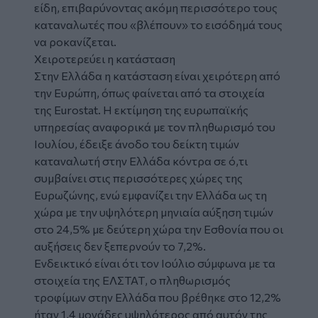
είδη, επιβαρύνοντας ακόμη περισσότερο τους
καταναλωτές που «βλέπουν» το εισόδημά τους
να ροκανίζεται.
Χειροτερεύει η κατάσταση
Στην Ελλάδα η κατάσταση είναι χειρότερη από
την Ευρώπη, όπως φαίνεται από τα στοιχεία
της Eurostat. Η εκτίμηση της ευρωπαϊκής
υπηρεσίας αναφορικά με τον πληθωρισμό του
Ιουλίου, έδειξε άνοδο του δείκτη τιμών
καταναλωτή στην Ελλάδα κόντρα σε ό,τι
συμβαίνει στις περισσότερες χώρες της
Ευρωζώνης, ενώ εμφανίζει την Ελλάδα ως τη
χώρα με την υψηλότερη μηνιαία αύξηση τιμών
στο 24,5% με δεύτερη χώρα την Εσθονία που οι
αυξήσεις δεν ξεπερνούν το 7,2%.
Ενδεικτικό είναι ότι τον Ιούλιο σύμφωνα με τα
στοιχεία της ΕΛΣΤΑΤ, ο πληθωρισμός
τροφίμων στην Ελλάδα που βρέθηκε στο 12,2%
ήταν 1,4 μονάδες υψηλότερος από αυτόν της