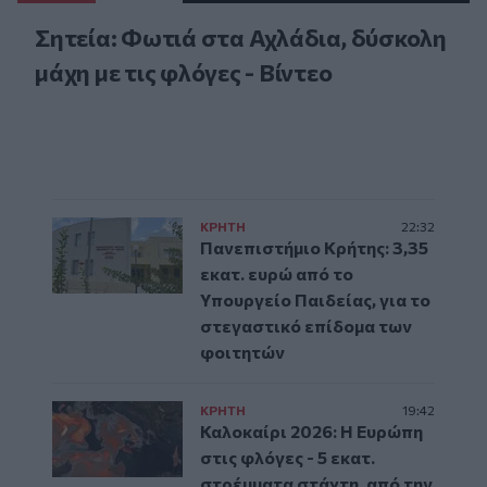
Σητεία: Φωτιά στα Αχλάδια, δύσκολη
μάχη με τις φλόγες - Βίντεο
ΚΡΗΤΗ
22:32
Πανεπιστήμιο Κρήτης: 3,35
εκατ. ευρώ από το
Υπουργείο Παιδείας, για το
στεγαστικό επίδομα των
φοιτητών
ΚΡΗΤΗ
19:42
Καλοκαίρι 2026: Η Ευρώπη
στις φλόγες - 5 εκατ.
στρέμματα στάχτη, από την