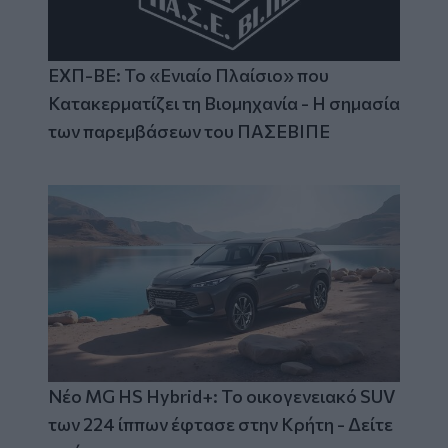
ΕΧΠ-ΒΕ: Το «Ενιαίο Πλαίσιο» που
Κατακερματίζει τη Βιομηχανία - Η σημασία
των παρεμβάσεων του ΠΑΣΕΒΙΠΕ
Νέο MG HS Hybrid+: Το οικογενειακό SUV
των 224 ίππων έφτασε στην Κρήτη - Δείτε