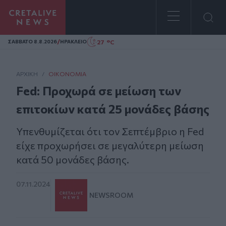
Homepage
/
27 °C
ΣAΒΒΑΤΟ 8.8.2026
ΗΡΑΚΛΕΙΟ
ΑΡΧΙΚΗ
/
ΟΙΚΟΝΟΜΊΑ
Fed: Προχωρά σε μείωση των
επιτοκίων κατά 25 μονάδες βάσης
Yπενθυμίζεται ότι τον Σεπτέμβριο η Fed
είχε προχωρήσει σε μεγαλύτερη μείωση
κατά 50 μονάδες βάσης.
07.11.2024
NEWSROOM