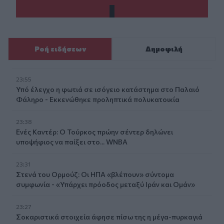
Ροή ειδήσεων
Δημοφιλή
23:55
Υπό έλεγχο η φωτιά σε ισόγειο κατάστημα στο Παλαιό
Φάληρο - Εκκενώθηκε προληπτικά πολυκατοικία
23:38
Ενές Καντέρ: Ο Τούρκος πρώην σέντερ δηλώνει
υποψήφιος να παίξει στο... WNBA
23:31
Στενά του Ορμούζ: Οι ΗΠΑ «βλέπουν» σύντομα
συμφωνία - «Υπάρχει πρόοδος μεταξύ Ιράν και Ομάν»
23:27
Σοκαριστικά στοιχεία άφησε πίσω της η μέγα-πυρκαγιά