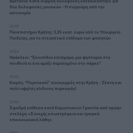
Βρετανία: Κατά συρροή δολοφόνος καταδικάστηκε για
δύο δολοφονίες γυναικών - Η συγγνώμη από την
αστυνομία
22:32
Πανεπιστήμιο Κρήτης: 3,35 εκατ. ευρώ από το Υπουργείο
Παιδείας, για το στεγαστικό επίδομα των φοιτητών
22:22
Ηράκλειο: “Σκουπίδια κατάχαμα, μια ψησταριά στο
πουθενά κι ένα αμάξι παρατημένο στο πάρκο”
22:03
Καιρός: “Πορτοκαλί” συναγερμός στην Κρήτη - Ζέστη και
πολύ υψηλός κίνδυνος πυρκαγιάς!
22:02
Σφοδρή επίθεση κατά Καρυστιανού-Γρατσία από πρώην
στελέχη: «Συνεχής εσωστρέφεια και τραγικά
επικοινωνιακά λάθη»
21:57