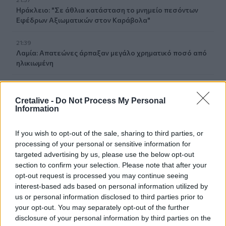
Ηράκλειο: "Σε άθλια κατάσταση το μνημείο πεσόντων
Εφέδρων Αξιωματικών στον Καράβολα"
21:39
Λαμία: Απατεώνες άρπαξαν μεγάλο χρηματικό ποσό από
ηλικιωμένη
21:33
Μεσογειακή φώκια έκανε στάση για ξεκούραση στην
Cretalive -
Do Not Process My Personal
παραλία της Αγίας Βάσως στο Τρίκερι
Information
21:31
If you wish to opt-out of the sale, sharing to third parties, or
Μεταναστευτικό: Σύλληψη 18χρονου διακινητή για την
processing of your personal or sensitive information for
"καραβιά" στον Τσούτσουρα
targeted advertising by us, please use the below opt-out
section to confirm your selection. Please note that after your
21:11
opt-out request is processed you may continue seeing
Δημοπρατείται η μπάλα των ιστορικών γκολ του
interest-based ads based on personal information utilized by
Μαραντόνα επί της Αγγλίας στο Μουντιάλ 1986
us or personal information disclosed to third parties prior to
your opt-out. You may separately opt-out of the further
21:08
disclosure of your personal information by third parties on the
Διεθνείς διακρίσεις για τη μαθητική ταινία stop motion