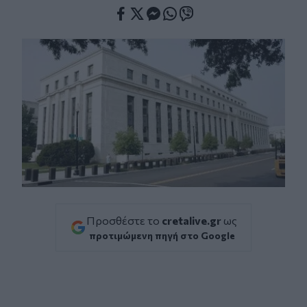
Facebook
Twitter
Messenger
Whatsapp
Viber
Προσθέστε το
cretalive.gr
ως
προτιμώμενη πηγή στο Google