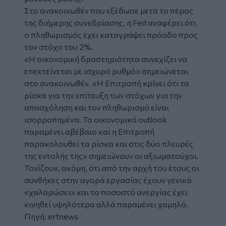
Στο ανακοινωθέν που εξέδωσε μετά το πέρας
της διήμερης συνεδρίασης, η Fed αναφέρει ότι
ο πληθωρισμός έχει καταγράψει πρόοδο προς
τον στόχο του 2%.
«Η οικονομική δραστηριότητα συνεχίζει να
επεκτείνεται με ισχυρό ρυθμό» σημειώνεται
στο ανακοινωθέν. «Η Επιτροπή κρίνει ότι τα
ρίσκα για την επίτευξη των στόχων για την
απασχόληση και τον πληθωρισμό είναι
ισορροπημένα. Το οικονομικό outlook
παραμένει αβέβαιο και η Επιτροπή
παρακολουθεί τα ρίσκα και στις δύο πλευρές
της εντολής της» σημειώνουν οι αξιωματούχοι.
Τονίζουν, ακόμη, ότι από την αρχή του έτους οι
συνθήκες στην αγορά εργασίας έχουν γενικά
«χαλαρώσει» και το ποσοστό ανεργίας έχει
κινηθεί υψηλότερα αλλά παραμένει χαμηλό.
Πηγή:
ertnews