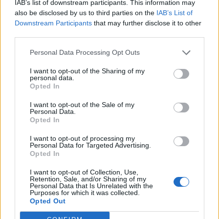
IAB’s list of downstream participants. This information may
«Shared Weights» του 8ου Γυμνασίου Ηρακλείου
also be disclosed by us to third parties on the
IAB’s List of
Downstream Participants
that may further disclose it to other
20:57
third parties.
ΥΠΑΑΤ – ΑΑΔΕ: Υπεγράφη κοινή απόφαση για
επενδύσεις 263,5 εκατ. ευρώ
Personal Data Processing Opt Outs
I want to opt-out of the Sharing of my
personal data.
ΠΕΡΙΣΣΟΤΕΡΑ
Opted In
I want to opt-out of the Sale of my
Personal Data.
Opted In
I want to opt-out of processing my
ΣΧΕΤΙΚA AΡΘΡΑ
Personal Data for Targeted Advertising.
Opted In
I want to opt-out of Collection, Use,
ΑΑΔΕ: Άνοιξε ξανά το σύστημα ΕΑΕ 2025 για διορθώσει
ΟΙΚΟΝΟΜΙΑ
20:57
Retention, Sale, and/or Sharing of my
ΑΑΔΕ: Άνοιξε ξανά το σύστημα ΕΑΕ
ΑΑΔΕ: Άνοιξε ξανά το σύστημα
Personal Data that Is Unrelated with the
ΕΑΕ 2025 για διορθώσεις και
Purposes for which it was collected.
Opted Out
συμπληρώσεις στοιχείων από
τους παραγωγούς