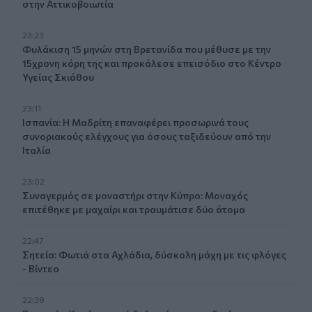
στην Αττικοβοιωτία
23:23
Φυλάκιση 15 μηνών στη Βρετανίδα που μέθυσε με την
15χρονη κόρη της και προκάλεσε επεισόδιο στο Κέντρο
Υγείας Σκιάθου
23:11
Ισπανία: Η Μαδρίτη επαναφέρει προσωρινά τους
συνοριακούς ελέγχους για όσους ταξιδεύουν από την
Ιταλία
23:02
Συναγερμός σε μοναστήρι στην Κύπρο: Μοναχός
επιτέθηκε με μαχαίρι και τραυμάτισε δύο άτομα
22:47
Σητεία: Φωτιά στα Αχλάδια, δύσκολη μάχη με τις φλόγες
- Βίντεο
22:39