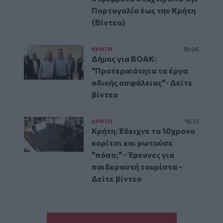
Πορτογαλία έως την Κρήτη
(Βίντεο)
ΚΡΗΤΗ
18:06
Δήμας για ΒΟΑΚ:
"Προτεραιότητα τα έργα
οδικής ασφάλειας"- Δείτε
βίντεο
ΚΡΗΤΗ
16:37
Κρήτη: Έδειχνε το 10χρονο
κορίτσι και ρωτούσε
"πόσο;" - Έρευνες για
παιδεραστή τουρίστα -
Δείτε βίντεο