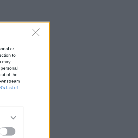
12:44
Κλίμα συγκίνησης στην κηδεία του Λάκη
Χαλκιά
12:39
ΕΧΠ-ΒΕ: Το «Ενιαίο Πλαίσιο» που
Κατακερματίζει τη Βιομηχανία - Η
sonal or
σημασία των παρεμβάσεων του
ection to
ΠΑΣΕΒΙΠΕ
ou may
 personal
12:32
out of the
Το Μουσείο Μόδας στο Μπαθ έλαβε
 downstream
7,2 εκ. λίρες για τη μεταφορά σε
B’s List of
ιστορικό κτίριο
12:31
Φεστιβάλ Κρήτης: Μάγεψε η
μουσικοχορευτική παράσταση "Donna
Nobis Pace - Echoes of Hope"» -
Κατάμεστο το "Μάνος Χατζιδάκις"