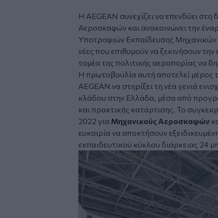
Η AEGEAN συνεχίζει να επενδύει στη 
Αεροσκαφών και ανακοινώνει την ένα
Υποτροφιών Εκπαίδευσης Μηχανικών
νέες που επιθυμούν να ξεκινήσουν τη
τομέα της πολιτικής αεροπορίας να 
Η πρωτοβουλία αυτή αποτελεί μέρος 
AEGEAN να στηρίξει τη νέα γενιά ενι
κλάδου στην Ελλάδα, μέσα από προγρ
και πρακτικής κατάρτισης. Το συγκεκ
2022 για
Μηχανικούς Αεροσκαφών
κα
ευκαιρία να αποκτήσουν εξειδικευμέν
εκπαιδευτικού κύκλου διάρκειας 24 μ
Image