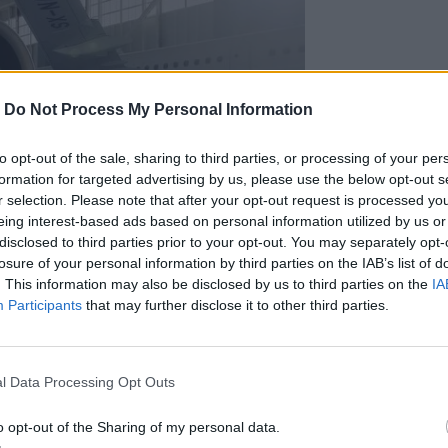
-
Do Not Process My Personal Information
to opt-out of the sale, sharing to third parties, or processing of your per
formation for targeted advertising by us, please use the below opt-out s
r selection. Please note that after your opt-out request is processed y
eing interest-based ads based on personal information utilized by us or
disclosed to third parties prior to your opt-out. You may separately opt-
losure of your personal information by third parties on the IAB’s list of
νεργασία με τη διεθνώς αναγνωρισμένη
. This information may also be disclosed by us to third parties on the
IA
pic Air Maintenance Training
Participants
that may further disclose it to other third parties.
θεωρητικά μαθήματα, όσο και πρακτική
 της νέας Τεχνικής Βάσης της AEGEAN.
, οι συμμετέχοντες αποκτούν το
l Data Processing Opt Outs
 (Part-66 Aircraft Maintenance
ί το
50% της αξίας των διδάκτρων
, ενώ
o opt-out of the Sharing of my personal data.
οιτους με επιστροφή του συνόλου ή