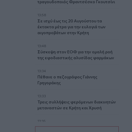
τραγουδοποιός Φραντσέσκο Γκουτσίνι
13:58
Σε ισχύ έως τις 20 Αυγούστου τα
έκτακτα μέτρα για την ευλογιά των
αιγοπροβάτων στην Κρήτη
13:48
Σύσκεψη στον ΕΟΦ για την ομαλή ροή
της εφοδιαστικής αλυσίδας φαρμάκων
13:34
Πέθανε ο πεζογράφος Γιάννης
Γρηγοράκης
13:33
Τρεις συλλήψεις φερόμενων διακινητών
μεταναστών σε Κρήτη και Χρυσή
13:16
Θλίψη και δάκρυα για τον Πάνο