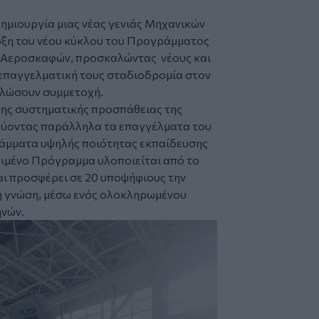
δημιουργία μιας νέας γενιάς Μηχανικών
ρξη του νέου κύκλου του Προγράμματος
 Αεροσκαφών, προσκαλώντας νέους και
ν επαγγελματική τους σταδιοδρομία στον
δηλώσουν συμμετοχή.
της συστηματικής προσπάθειας της
σχύοντας παράλληλα τα επαγγέλματα του
άμματα υψηλής ποιότητας εκπαίδευσης
ριμένο Πρόγραμμα υλοποιείται από το
ι προσφέρει σε 20 υποψήφιους την
η γνώση, μέσω ενός ολοκληρωμένου
ηνών.