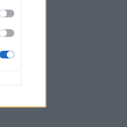
12:30
Ο Ντ. Τραμπ αρνείται ότι αντιμετωπίζει
έλλειψη πυρομαχικών
12:23
Super Cup: Η μάχη των φιλάθλων για τα
διαθέσιμα εισιτήρια!
12:22
ΥΠΠΟ: Αυτοψία της Λ. Μενδώνη στα
Αιγόσθενα για τις επιπτώσεις της
πυρκαγιάς
12:14
Μυστράς: «Αγαπούσε παθολογικά τους
γονείς του» λέει ο δικηγόρος του
55χρονου που έκρυβε το πτώμα του
πατέρα του σε καταψύκτη
12:12
Δωρεά κλιματιστικού στο Γραφείο