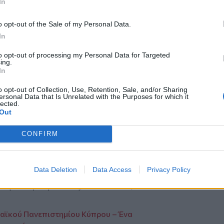
In
 αντίστοιχα), βάσει των ακαδημαϊκών
o opt-out of the Sale of my Personal Data.
υς οι απόφοιτοι έχουν δυνατότητα
In
ς, καθώς εντάσσονται στην ομάδα της
ς στην κορυφαία αεροπορική εταιρεία
to opt-out of processing my Personal Data for Targeted
ing.
τικές προοπτικές εξέλιξης τόσο στην
In
αι μέσω της ειδικής
o opt-out of Collection, Use, Retention, Sale, and/or Sharing
ersonal Data that Is Unrelated with the Purposes for which it
αίδευσης Μηχανικών Αεροσκαφών │
lected.
Out
 ιστοσελίδα της AEGEAN και οι
υμμετοχή έως και τις 4 Ιουλίου 2025.
CONFIRM
 με τους αναλυτικούς όρους και τις
Πρόγραμμα Υποτροφιών, οι υποψήφιοι
ιστοσελίδα της
AEGEAN
και να
Data Deletion
Data Access
Privacy Policy
eerscholarships@aegeanair.com
ή
τέρα έως Παρασκευή, 10:00 - 15:00).
ωπαϊκού Πανεπιστημίου Κύπρου – Ένα