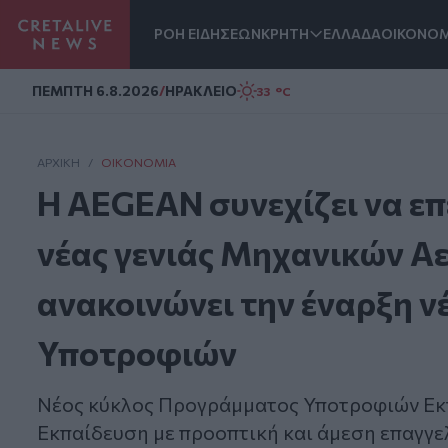
ΡΟΗ ΕΙΔΗΣΕΩΝ
ΚΡΗΤΗ
ΕΛΛΑΔΑ
ΟΙΚΟΝΟΜ
Homepage
ΠΕΜΠΤΗ 6.8.2026
/
ΗΡΑΚΛΕΙΟ
33 °C
ΑΡΧΙΚΗ
/
ΟΙΚΟΝΟΜΊΑ
Η AEGEAN συνεχίζει να επ
νέας γενιάς Μηχανικών Α
ανακοινώνει την έναρξη 
Υποτροφιών
Νέος κύκλος Προγράμματος Υποτροφιών Ε
Εκπαίδευση με προοπτική και άμεση επαγγ