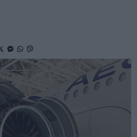
book
witter
Messenger
Whatsapp
Viber