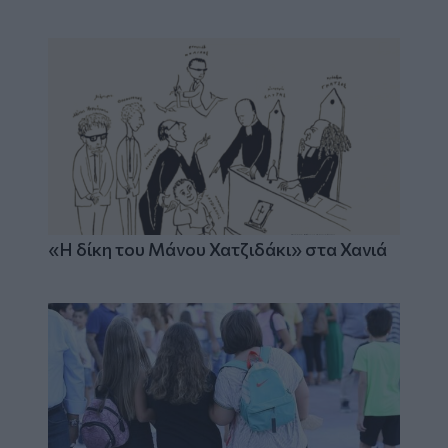
«Η δίκη του Μάνου Χατζιδάκι» στα Χανιά