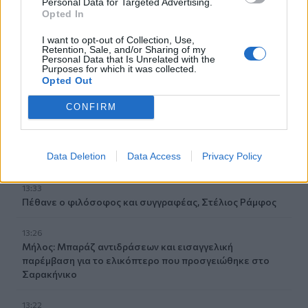
Personal Data for Targeted Advertising.
Opted In
13:48
I want to opt-out of Collection, Use,
ΓΕΕΘΑ: Υπεγράφη το Κοινό Σχέδιο Δράσης Ελλάδας –
Retention, Sale, and/or Sharing of my
Κύπρου – Ιορδανίας για το 2026
Personal Data that Is Unrelated with the
Purposes for which it was collected.
Opted Out
13:38
Συνταγή για γαρίδες tempura με κρούστα καρύδας
CONFIRM
13:35
Δήμος Μινώα Πεδιάδας: Συνολικά 285 ζώα έλαβαν
Data Deletion
Data Access
Privacy Policy
κτηνιατρική φροντίδα!
13:33
Πέθανε ο φιλόσοφος και συγγραφέας, Στέλιος Ράμφος
13:26
Μήλος: Μπαράζ αντιδράσεων και εισαγγελική
παρέμβαση για το ελικόπτερο που προσγειώθηκε στο
Σαρακήνικο
13:22