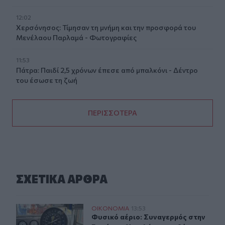
12:02
Χερσόνησος: Τίμησαν τη μνήμη και την προσφορά του
Μενέλαου Παρλαμά - Φωτογραφίες
11:53
Πάτρα: Παιδί 2,5 χρόνων έπεσε από μπαλκόνι - Δέντρο
του έσωσε τη ζωή
ΠΕΡΙΣΣΟΤΕΡΑ
ΣΧΕΤΙΚA AΡΘΡΑ
Φυσικό αέριο: Συναγερμός στην Ευρώπη - Χαμηλά τα απ
ΟΙΚΟΝΟΜΙΑ
13:53
Φυσικό αέριο: Συναγερμός στην Ευ
Φυσικό αέριο: Συναγερμός στην