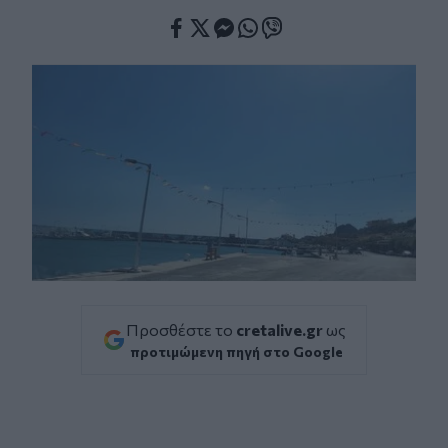
Facebook
Twitter
Messenger
Whatsapp
Viber
Προσθέστε το
cretalive.gr
ως
προτιμώμενη πηγή στο Google