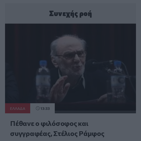
Συνεχής ροή
ΕΛΛAΔΑ
13:33
Πέθανε ο φιλόσοφος και
συγγραφέας, Στέλιος Ράμφος