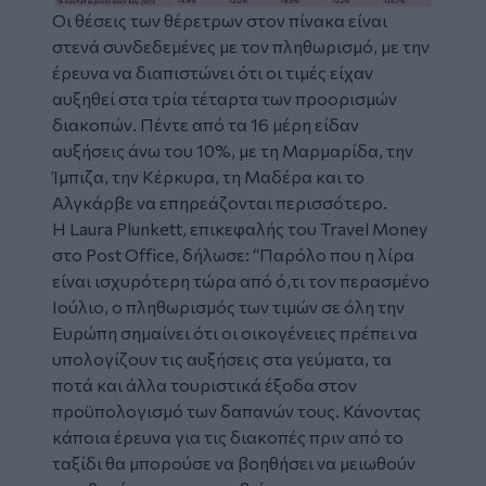
Οι θέσεις των θέρετρων στον πίνακα είναι
στενά συνδεδεμένες με τον πληθωρισμό, με την
έρευνα να διαπιστώνει ότι οι τιμές είχαν
αυξηθεί στα τρία τέταρτα των προορισμών
διακοπών. Πέντε από τα 16 μέρη είδαν
αυξήσεις άνω του 10%, με τη Μαρμαρίδα, την
Ίμπιζα, την Κέρκυρα, τη Μαδέρα και το
Αλγκάρβε να επηρεάζονται περισσότερο.
Η Laura Plunkett, επικεφαλής του Travel Money
στο Post Office, δήλωσε: “Παρόλο που η λίρα
είναι ισχυρότερη τώρα από ό,τι τον περασμένο
Ιούλιο, ο πληθωρισμός των τιμών σε όλη την
Ευρώπη σημαίνει ότι οι οικογένειες πρέπει να
υπολογίζουν τις αυξήσεις στα γεύματα, τα
ποτά και άλλα τουριστικά έξοδα στον
προϋπολογισμό των δαπανών τους. Κάνοντας
κάποια έρευνα για τις διακοπές πριν από το
ταξίδι θα μπορούσε να βοηθήσει να μειωθούν