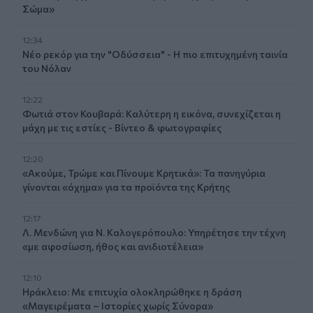
Σώμα»
12:34
Νέο ρεκόρ για την "Οδύσσεια" - Η πιο επιτυχημένη ταινία
του Νόλαν
12:22
Φωτιά στον Κουβαρά: Καλύτερη η εικόνα, συνεχίζεται η
μάχη με τις εστίες - Βίντεο & φωτογραφίες
12:20
«Ακούμε, Τρώμε και Πίνουμε Κρητικά»: Τα πανηγύρια
γίνονται «όχημα» για τα προϊόντα της Κρήτης
12:17
Λ. Μενδώνη για Ν. Καλογερόπουλο: Υπηρέτησε την τέχνη
«με αφοσίωση, ήθος και ανιδιοτέλεια»
12:10
Ηράκλειο: Με επιτυχία ολοκληρώθηκε η δράση
«Μαγειρέματα – Ιστορίες χωρίς Σύνορα»