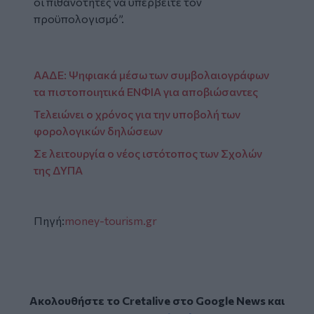
οι πιθανότητες να υπερβείτε τον
προϋπολογισμό”.
ΑΑΔΕ: Ψηφιακά μέσω των συμβολαιογράφων
τα πιστοποιητικά ΕΝΦΙΑ για αποβιώσαντες
Τελειώνει ο χρόνος για την υποβολή των
φορολογικών δηλώσεων
Σε λειτουργία ο νέος ιστότοπος των Σχολών
της ΔΥΠΑ
Πηγή:
money-tourism.gr
Ακολουθήστε το Cretalive στο
Google News
και