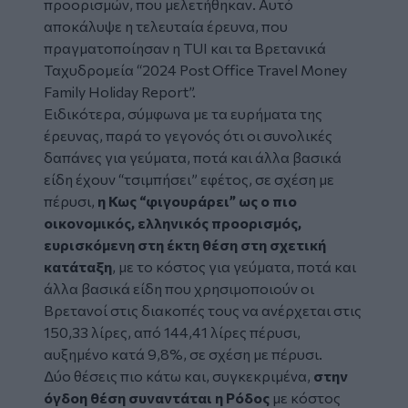
προορισμών, που μελετήθηκαν. Αυτό
αποκάλυψε η τελευταία έρευνα, που
πραγματοποίησαν η TUI και τα Βρετανικά
Ταχυδρομεία “2024 Post Office Travel Money
Family Holiday Report”.
Ειδικότερα, σύμφωνα με τα ευρήματα της
έρευνας, παρά το γεγονός ότι οι συνολικές
δαπάνες
για γεύματα, ποτά και άλλα βασικά
είδη έχουν “τσιμπήσει” εφέτος, σε σχέση με
πέρυσι,
η Κως “φιγουράρει” ως ο πιο
οικονομικός, ελληνικός προορισμός,
ευρισκόμενη στη έκτη θέση στη σχετική
κατάταξη
, με το κόστος για γεύματα, ποτά και
άλλα βασικά είδη που χρησιμοποιούν οι
Βρετανοί στις διακοπές τους να ανέρχεται στις
150,33 λίρες, από 144,41 λίρες πέρυσι,
αυξημένο κατά 9,8%, σε σχέση με πέρυσι.
Δύο θέσεις πιο κάτω και, συγκεκριμένα,
στην
όγδοη θέση συναντάται η Ρόδος
με κόστος