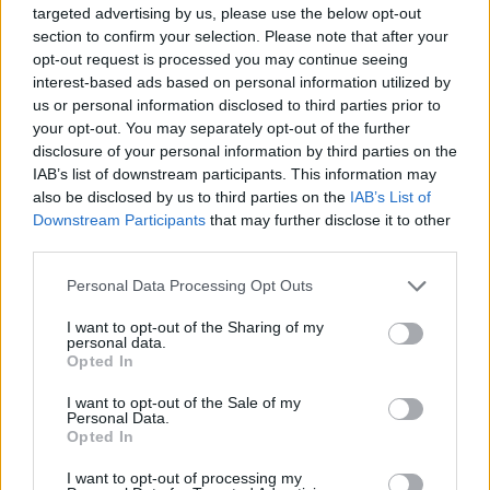
targeted advertising by us, please use the below opt-out
section to confirm your selection. Please note that after your
opt-out request is processed you may continue seeing
interest-based ads based on personal information utilized by
us or personal information disclosed to third parties prior to
Γίνε ο ρεπόρτερ του CRETALIVE
your opt-out. You may separately opt-out of the further
disclosure of your personal information by third parties on the
ΣΤΕΊΛΕ ΤΗΝ ΕΊΔΗΣΗ
IAB’s list of downstream participants. This information may
also be disclosed by us to third parties on the
IAB’s List of
Downstream Participants
that may further disclose it to other
third parties.
Ροή ειδήσεων
Δημοφιλή
Personal Data Processing Opt Outs
I want to opt-out of the Sharing of my
personal data.
13:53
Opted In
Φυσικό αέριο: Συναγερμός στην Ευρώπη - Χαμηλά τα
αποθέματα ενόψει χειμώνα
I want to opt-out of the Sale of my
Personal Data.
Opted In
13:49
Βραζιλία: Ποδοσφαιριστής έπεσε στο... κενό
I want to opt-out of processing my
πανηγυρίζοντας γκολ που εν τέλει ακυρώθηκε - Βίντεο