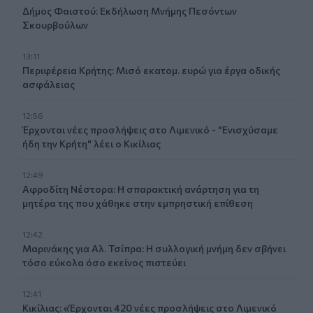
Δήμος Φαιστού: Εκδήλωση Μνήμης Πεσόντων
Σκουρβούλων
13:11
Περιφέρεια Κρήτης: Μισό εκατομ. ευρώ για έργα οδικής
ασφάλειας
12:56
Έρχονται νέες προσλήψεις στο Λιμενικό - "Ενισχύσαμε
ήδη την Κρήτη" λέει ο Κικίλιας
12:49
Αφροδίτη Νέστορα: Η σπαρακτική ανάρτηση για τη
μητέρα της που χάθηκε στην εμπρηστική επίθεση
12:42
Μαρινάκης για Αλ. Τσίπρα: Η συλλογική μνήμη δεν σβήνει
τόσο εύκολα όσο εκείνος πιστεύει
12:41
Κικίλιας: «Έρχονται 420 νέες προσλήψεις στο Λιμενικό