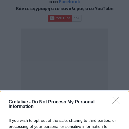
στο
Facebook
Κάντε εγγραφή στο κανάλι μας στο
YouTube
Cretalive -
Do Not Process My Personal
Information
ΣΧΕΤΙΚΆ TAGS
If you wish to opt-out of the sale, sharing to third parties, or
Κόστος
Προορισμός
Νησιά
Κως
Ρόδος
Κέρκυρα
processing of your personal or sensitive information for
Κρήτη