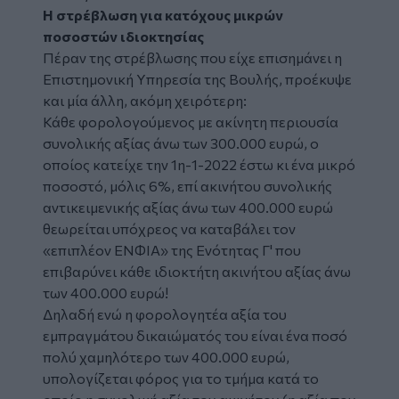
Η στρέβλωση για κατόχους μικρών
ποσοστών ιδιοκτησίας
Πέραν της στρέβλωσης που είχε επισημάνει η
Επιστημονική Υπηρεσία της Βουλής, προέκυψε
και μία άλλη, ακόμη χειρότερη:
Κάθε φορολογούμενος με ακίνητη περιουσία
συνολικής αξίας άνω των 300.000 ευρώ, ο
οποίος κατείχε την 1η-1-2022 έστω κι ένα μικρό
ποσοστό, μόλις 6%, επί ακινήτου συνολικής
αντικειμενικής αξίας άνω των 400.000 ευρώ
θεωρείται υπόχρεος να καταβάλει τον
«επιπλέον ΕΝΦΙΑ» της Ενότητας Γ' που
επιβαρύνει κάθε ιδιοκτήτη ακινήτου αξίας άνω
των 400.000 ευρώ!
Δηλαδή ενώ η φορολογητέα αξία του
εμπραγμάτου δικαιώματός του είναι ένα ποσό
πολύ χαμηλότερο των 400.000 ευρώ,
υπολογίζεται φόρος για το τμήμα κατά το