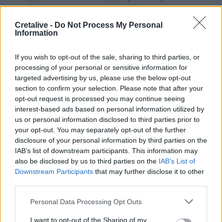
μήνα η ΑΑΔΕ
Σύνοδος κορυφής: "Μάχη" για το όριο τιμών
Cretalive -
Do Not Process My Personal
Information
στο φυσικό αέριο
If you wish to opt-out of the sale, sharing to third parties, or
processing of your personal or sensitive information for
Πηγή:
naftemporiki.gr
targeted advertising by us, please use the below opt-out
section to confirm your selection. Please note that after your
opt-out request is processed you may continue seeing
interest-based ads based on personal information utilized by
us or personal information disclosed to third parties prior to
Ακολουθήστε το Cretalive στο
Google News
και
your opt-out. You may separately opt-out of the further
στο
Facebook
disclosure of your personal information by third parties on the
IAB’s list of downstream participants. This information may
Κάντε εγγραφή στο κανάλι μας στο
YouTube
also be disclosed by us to third parties on the
IAB’s List of
Downstream Participants
that may further disclose it to other
third parties.
Personal Data Processing Opt Outs
I want to opt-out of the Sharing of my