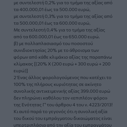
με συντελεστή 0,2% για το τμήμα της αξίας από
τα 400.000,01 έως τα 500.000 ευρώ,
με συντελεστή 0,3% για το τμήμα της αξίας από
τα 500.000,01 έως τα 600.000 ευρώ,
Με συντελεστή 0,4% για το τμήμα της αξίας
από τα 600.000,01 έως τα 650.000 ευρώ.
β) με πολλαπλασιασμό του ποσοστού
συνιδιοκτησίας 20% με το άθροισμα των
φόρων από κάθε κλιμάκιο αξίας της παραπάνω
κλίμακας [(20% Χ (200 ευρώ + 300 ευρώ + 200
ευρώ)]
2 Ένας άλλος φορολογούμενος που κατέχει το
100% της πλήρους κυριότητας σε ακίνητο
συνολικής αντικειμενικής αξίας 399.000 ευρώ
δεν πληρώνει καθόλου τον «επιπλέον φόρο»
της Ενότητας Γ' του άρθρου 4 του ν. 4223/2013!
Κι αυτό παρά το γεγονός ότι η συνολική αξία
του δικού του εμπράγματου δικαιώματος είναι
υπερτριπλάσια από την αξία του εμπραγμάτου