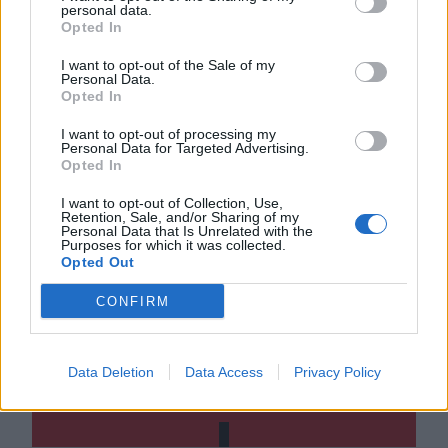
personal data.
Opted In
I want to opt-out of the Sale of my
Personal Data.
Opted In
I want to opt-out of processing my
Personal Data for Targeted Advertising.
Opted In
I want to opt-out of Collection, Use,
Retention, Sale, and/or Sharing of my
Personal Data that Is Unrelated with the
ΣΧΕΤΙΚΆ TAGS
Purposes for which it was collected.
ΕΝΦΙΑ
Αστοχίες
Προσφυγή
Opted Out
CONFIRM
Γίνε ο ρεπόρτερ του CRETALIVE
Data Deletion
Data Access
Privacy Policy
ΣΤΕΊΛΕ ΤΗΝ ΕΊΔΗΣΗ