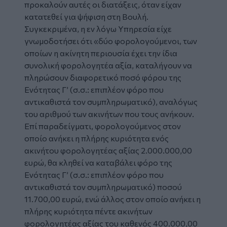
προκαλούν αυτές οι διατάξεις, όταν είχαν
κατατεθεί για ψήφιση στη Βουλή.
Συγκεκριμένα, η εν λόγω Υπηρεσία είχε
γνωμοδοτήσει ότι «δύο φορολογούµενοι, των
οποίων η ακίνητη περιουσία έχει την ίδια
συνολική φορολογητέα αξία, καταλήγουν να
πληρώσουν διαφορετικό ποσό φόρου της
Ενότητας Γ’ (σ.σ.: επιπλέον φόρο που
αντικαθιστά τον συμπληρωματικό), αναλόγως
του αριθµού των ακινήτων που τους ανήκουν.
Επί παραδείγµατι, φορολογούµενος στον
οποίο ανήκει η πλήρης κυριότητα ενός
ακινήτου φορολογητέας αξίας 2.000.000,00
ευρώ, θα κληθεί να καταβάλει φόρο της
Ενότητας Γ’ (σ.σ.: επιπλέον φόρο που
αντικαθιστά τον συμπληρωματικό) ποσού
11.700,00 ευρώ, ενώ άλλος στον οποίο ανήκει η
πλήρης κυριότητα πέντε ακινήτων
φορολογητέας αξίας του καθενός 400.000,00