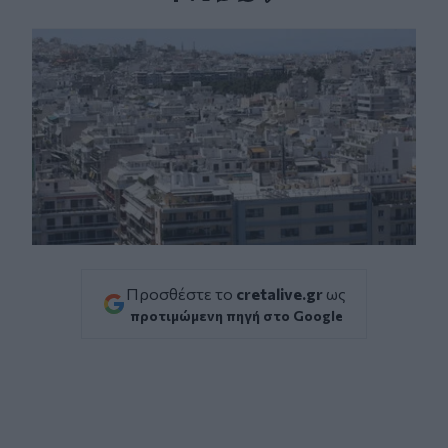
Facebook
Twitter
Messenger
Whatsapp
Viber
Προσθέστε το
cretalive.gr
ως
προτιμώμενη πηγή στο Google