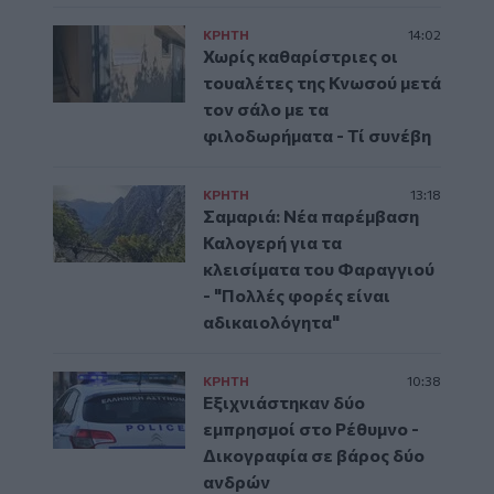
ΚΡΗΤΗ
14:02
Χωρίς καθαρίστριες οι
τουαλέτες της Κνωσού μετά
τον σάλο με τα
φιλοδωρήματα - Τί συνέβη
ΚΡΗΤΗ
13:18
Σαμαριά: Νέα παρέμβαση
Καλογερή για τα
κλεισίματα του Φαραγγιού
- "Πολλές φορές είναι
αδικαιολόγητα"
ΚΡΗΤΗ
10:38
Εξιχνιάστηκαν δύο
εμπρησμοί στο Ρέθυμνο -
Δικογραφία σε βάρος δύο
ανδρών