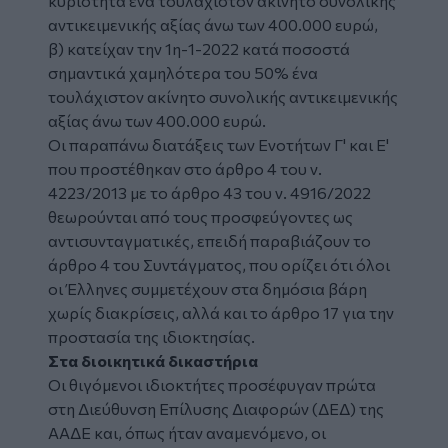
κυριότητα ένα τουλάχιστον ακίνητο συνολικής
αντικειμενικής αξίας άνω των 400.000 ευρώ,
β) κατείχαν την 1η-1-2022 κατά ποσοστά
σημαντικά χαμηλότερα του 50% ένα
τουλάχιστον ακίνητο συνολικής αντικειμενικής
αξίας άνω των 400.000 ευρώ.
Οι παραπάνω διατάξεις των Ενοτήτων Γ' και Ε'
που προστέθηκαν στο άρθρο 4 του ν.
4223/2013 με το άρθρο 43 του ν. 4916/2022
θεωρούνται από τους προσφεύγοντες ως
αντισυνταγματικές, επειδή παραβιάζουν το
άρθρο 4 του Συντάγματος, που ορίζει ότι όλοι
οι Έλληνες συμμετέχουν στα δημόσια βάρη
χωρίς διακρίσεις, αλλά και το άρθρο 17 για την
προστασία της ιδιοκτησίας.
Στα διοικητικά δικαστήρια
Οι θιγόμενοι ιδιοκτήτες προσέφυγαν πρώτα
στη Διεύθυνση Επίλυσης Διαφορών (ΔΕΔ) της
ΑΑΔΕ και, όπως ήταν αναμενόμενο, οι