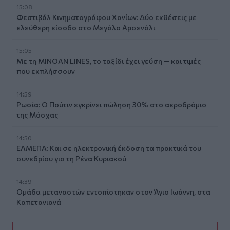
15:08
Φεστιβάλ Κινηματογράφου Χανίων: Δύο εκθέσεις με
ελεύθερη είσοδο στο Μεγάλο Αρσενάλι
15:05
Με τη MINOAN LINES, το ταξίδι έχει γεύση — και τιμές
που εκπλήσσουν
14:59
Ρωσία: Ο Πούτιν εγκρίνει πώληση 30% στο αεροδρόμιο
της Μόσχας
14:50
ΕΛΜΕΠΑ: Και σε ηλεκτρονική έκδοση τα πρακτικά του
συνεδρίου για τη Ρένα Κυριακού
14:39
Ομάδα μεταναστών εντοπίστηκαν στον Άγιο Ιωάννη, στα
Καπετανιανά