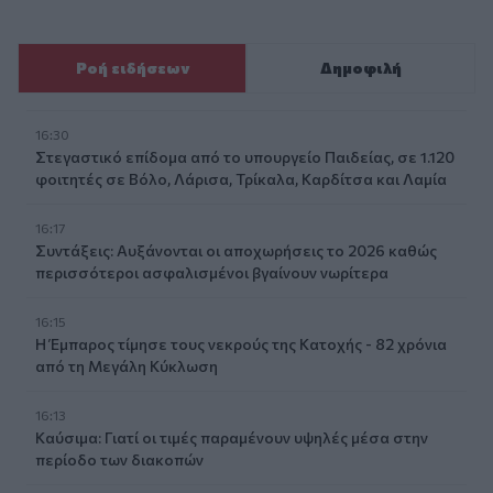
Ροή ειδήσεων
Δημοφιλή
16:30
Στεγαστικό επίδομα από το υπουργείο Παιδείας, σε 1.120
φοιτητές σε Βόλο, Λάρισα, Τρίκαλα, Καρδίτσα και Λαμία
16:17
Συντάξεις: Αυξάνονται οι αποχωρήσεις το 2026 καθώς
περισσότεροι ασφαλισμένοι βγαίνουν νωρίτερα
16:15
Η Έμπαρος τίμησε τους νεκρούς της Κατοχής - 82 χρόνια
από τη Μεγάλη Κύκλωση
16:13
Καύσιμα: Γιατί οι τιμές παραμένουν υψηλές μέσα στην
περίοδο των διακοπών