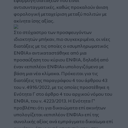
εφαρμογή διατάξεων που είναι
αντισυνταγματικές, καθώς προκαλούν άνιση
φορολογική μεταχείριση μεταξύ πολιτών με
ακίνητα ίσης αξίας.
Στο στόχαστρο των προσφευγόντων
ιδιοκτητών μπήκαν, πιο συγκεκριμένα, οι νέες
διατάξεις με τις οποίες ο «συμπληρωματικός
ΕΝΦΙΑ» αντικαταστάθηκε από μια
προσαύξηση του κύριου ΕΝΦΙΑ, δηλαδή από
έναν «επιπλέον ΕΝΦΙΑ» υπολογιζόμενο με
βάση μια νέα κλίμακα. Πρόκειται για τις
διατάξεις της παραγράφου 4 του άρθρου 43
του ν. 4916/2022, με τις οποίες προστέθηκε η
Ενότητα Γ στο άρθρο 4 του αρχικού νόμου του
ΕΝΦΙΑ, του ν. 4223/2013. Η Ενότητα Γ'
προβλέπει ότι για δικαιώματα επί ακινήτων
υπολογίζεται «επιπλέον ΕΝΦΙΑ» επί της
συνολικής αξίας ανά εμπράγματο δικαίωμα επί