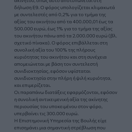
ακινήτου, όπως αυτό αποτυπώνεται στη
δήλωση Ε9. Ο φόρος υπολογίζεται κλιμακωτά
με συντελεστές από 0,2% για το τμήμα της
αξίας του ακινήτου από τα 400.000,01 έως τα
500.000 ευρώ, έως 1% για το τμήμα της αξίας
του ακινήτου πάνω από τα 2.000.000 ευρώ (βλ.
σχετικό πίνακα). Ο φόρος επιβάλλεται στη
συνολική αξία του 100% της πλήρους
κυριότητας του ακινήτου και στη συνέχεια
απομειώνεται με βάση τον συντελεστή
συνιδιοκτησίας, εφόσον υφίσταται
συνιδιοκτησία στην πλήρη ή ψιλή κυριότητα,
και επιμερίζεται.
Οι παραπάνω διατάξεις εφαρμόζονται, εφόσον
η συνολική αντικειμενική αξία της ακίνητης
περιουσίας του υποκειμένου στον φόρο,
υπερβαίνει τις 300.000 ευρώ.
Η Επιστημονική Υπηρεσία της Βουλής είχε
επισημάνει μια σημαντική στρέβλωση που