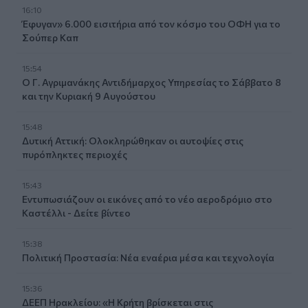
16:10
Έφυγαν» 6.000 εισιτήρια από τον κόσμο του ΟΦΗ για το
Σούπερ Καπ
15:54
Ο Γ. Αγριμανάκης Αντιδήμαρχος Υπηρεσίας το Σάββατο 8
και την Κυριακή 9 Αυγούστου
15:48
Δυτική Αττική: Ολοκληρώθηκαν οι αυτοψίες στις
πυρόπληκτες περιοχές
15:43
Εντυπωσιάζουν οι εικόνες από το νέο αεροδρόμιο στο
Καστέλλι - Δείτε βίντεο
15:38
Πολιτική Προστασία: Νέα εναέρια μέσα και τεχνολογία
15:36
ΔΕΕΠ Ηρακλείου: «Η Κρήτη βρίσκεται στις