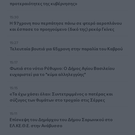
προτεραιότητες της κυβέρνησης»
15:30
Η 97χρονη που περπάτησε πάνω σε φτερό αεροπλάνου
και έσπασε το προηγούμενο (δικό της) ρεκόρ Γκίνες
15:27
Τελευταία βουτιά για 65χρονη στην παραλία του Καβρού
15:17
Φωτιά στο νότιο Ρέθυμνο: Ο Δήμος Αγίου Βασιλείου
ευχαριστεί για το "κύμα αλληλεγγύης"
15:15
«Τα έχω χάσει όλα»: Συντετριμμένος ο πατέρας και
σύζυγος των θυμάτων στο τροχαίο στις Σέρρες
15:11
Επίσκεψη του Δημάρχου του Δήμου Σαρωνικού στο
ΕΛ.ΚΕ.Θ.Ε. στην Ανάβυσσο