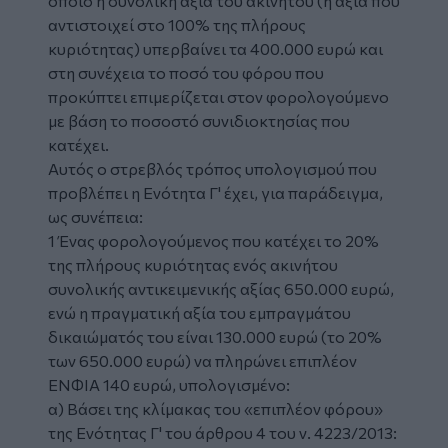
οποίο η συνολική αξία του ακινήτου (η αξία που
αντιστοιχεί στο 100% της πλήρους
κυριότητας) υπερβαίνει τα 400.000 ευρώ και
στη συνέχεια το ποσό του φόρου που
προκύπτει επιμερίζεται στον φορολογούμενο
με βάση το ποσοστό συνιδιοκτησίας που
κατέχει.
Αυτός ο στρεβλός τρόπος υπολογισμού που
προβλέπει η Ενότητα Γ' έχει, για παράδειγμα,
ως συνέπεια:
1 Ένας φορολογούμενος που κατέχει το 20%
της πλήρους κυριότητας ενός ακινήτου
συνολικής αντικειμενικής αξίας 650.000 ευρώ,
ενώ η πραγματική αξία του εμπραγμάτου
δικαιώματός του είναι 130.000 ευρώ (το 20%
των 650.000 ευρώ) να πληρώνει επιπλέον
ΕΝΦΙΑ 140 ευρώ, υπολογισμένο:
α) Βάσει της κλίμακας του «επιπλέον φόρου»
της Ενότητας Γ' του άρθρου 4 του ν. 4223/2013: