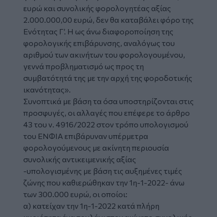
ευρώ και συνολικής φορολογητέας αξίας
2.000.000,00 ευρώ, δεν θα καταβάλει φόρο της
Ενότητας Γ’. Η ως άνω διαφοροποίηση της
φορολογικής επιβάρυνσης, αναλόγως του
αριθµού των ακινήτων του φορολογουµένου,
γεννά προβληµατισµό ως προς τη
συµβατότητά της µε την αρχή της φοροδοτικής
ικανότητας».
Συνοπτικά με βάση τα όσα υποστηρίζονται στις
προσφυγές, οι αλλαγές που επέφερε το άρθρο
43 του ν. 4916/2022 στον τρόπο υπολογισμού
του ΕΝΦΙΑ επιβάρυναν υπέρμετρα
φορολογούμενους με ακίνητη περιουσία
συνολικής αντικειμενικής αξίας
-υπολογισμένης με βάση τις αυξημένες τιμές
ζώνης που καθιερώθηκαν την 1η-1-2022- άνω
των 300.000 ευρώ, οι οποίοι:
α) κατείχαν την 1η-1-2022 κατά πλήρη