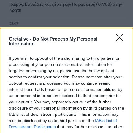
Καιρός: Βοριάδες και ζέστη την Παρασκευή (07/08) στην
Κρήτη
21:07
Γιατί δεν έσωσα το κουτάβι: Τι αναφέρει ο ερευνητής που
κατέγραφε τη συμβίωση του μικρού σκυλιού με αγέλη
Cretalive -
Do Not Process My Personal
λύκων
Information
21:00
If you wish to opt-out of the sale, sharing to third parties, or
Χανιά: Τραγούδια που κουβαλούν ιστορίες και
processing of your personal or sensitive information for
αναμνήσεις στο Αρχαιολογικό Μουσείο
targeted advertising by us, please use the below opt-out
section to confirm your selection. Please note that after your
20:49
opt-out request is processed you may continue seeing
Στην Κρήτη ο υπ. Υποδομών Χρίστος Δήμας: «Προχωρούν
interest-based ads based on personal information utilized by
τα έργα σε όλο το μήκος του ΒΟΑΚ»
us or personal information disclosed to third parties prior to
your opt-out. You may separately opt-out of the further
20:42
disclosure of your personal information by third parties on the
Νορβηγία: Μυστηριώδεις θάνατοι ταράνδων δημιουργούν
IAB’s list of downstream participants. This information may
ερωτηματικά
also be disclosed by us to third parties on the
IAB’s List of
Downstream Participants
that may further disclose it to other
20:29
third parties.