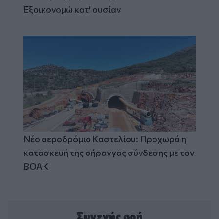
Εξοικονομώ κατ' ουσίαν
Νέο αεροδρόμιο Καστελίου: Προχωρά η
κατασκευή της σήραγγας σύνδεσης με τον
ΒΟΑΚ
Συνεχής ροή