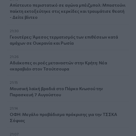
Απίστευτο περιστατικό σε αγώνα μπέιζμπολ: Μπαστούνι
παίκτη εκτοξεύτηκε στις κερκίδες και τραυμάτισε θεατή
- Δείτε βίντεο
21:30
Γκουτέρες: Άμεσος τερματισμός των επιθέσεων κατά
αμάχων σε Ουκρανία και Ρωσία
21:26
Αδιάκοπες οι ροές μεταναστών στην Κρήτη: Νέα
«καραβιά» στον Τσούτσουρα
21:15
Μουσική λαϊκή βραδιά στο Πάρκο Κνωσού την
Παρασκευή 7 Αυγούστου
21:14
ΟΦΗ: Μεγάλο προβάδισμα πρόκρισης για την ΤΣΣΚΑ
Σόφιας
21:07