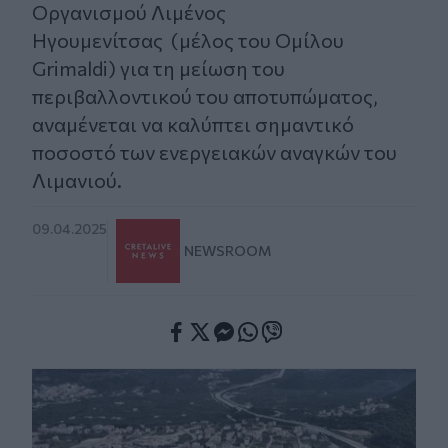
Οργανισμού Λιμένος
Ηγουμενίτσας (μέλος του Ομίλου
Grimaldi) για τη μείωση του
περιβαλλοντικού του αποτυπώματος,
αναμένεται να καλύπτει σημαντικό
ποσοστό των ενεργειακών αναγκών του
Λιμανιού.
09.04.2025
NEWSROOM
Facebook
Twitter
Messenger
Whatsapp
Viber