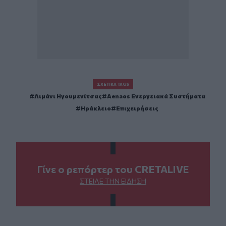
ΣΧΕΤΙΚΆ TAGS
Λιμάνι Ηγουμενίτσας
Aenaos Ενεργειακά Συστήματα
Ηράκλειο
Επιχειρήσεις
Γίνε ο ρεπόρτερ του CRETALIVE
ΣΤΕΊΛΕ ΤΗΝ ΕΊΔΗΣΗ