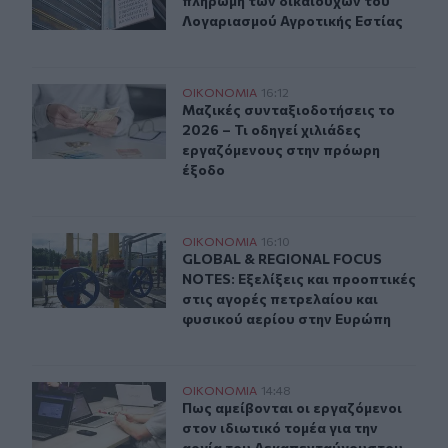
πληρωμή των δικαιούχων του
Λογαριασμού Αγροτικής Εστίας
Μαζικές συνταξιοδοτήσεις το 2026 – Τι οδηγεί χιλιάδ
ΟΙΚΟΝΟΜΙΑ
16:12
Μαζικές συνταξιοδοτήσεις το 2026 
Μαζικές συνταξιοδοτήσεις το
2026 – Τι οδηγεί χιλιάδες
εργαζόμενους στην πρόωρη
έξοδο
GLOBAL & REGIONAL FOCUS NOTES: Εξελίξεις και προοπ
ΟΙΚΟΝΟΜΙΑ
16:10
GLOBAL & REGIONAL FOCUS NOTES: Ε
GLOBAL & REGIONAL FOCUS
NOTES: Εξελίξεις και προοπτικές
στις αγορές πετρελαίου και
φυσικού αερίου στην Ευρώπη
Πως αμείβονται οι εργαζόμενοι στον ιδιωτικό τομέα γι
ΟΙΚΟΝΟΜΙΑ
14:48
Πως αμείβονται οι εργαζόμενοι στο
Πως αμείβονται οι εργαζόμενοι
στον ιδιωτικό τομέα για την
αργία του Δεκαπενταύγουστου