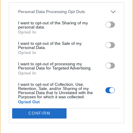
Ιεράπετρα: Χειροπέδες σε 20χρονο φερόμενο διακινητή
για την «καραβιά» με τους 45 μετανάστες
Personal Data Processing Opt Outs
20:21
I want to opt-out of the Sharing of my
personal data.
Λιμάνι Ηρακλείου: Έμπλεξε ο κάβος στην προπέλα του
Opted In
πλοίου!
I want to opt-out of the Sale of my
Personal Data.
20:15
Opted In
Γερμανία: Τουλάχιστον 25 τραυματίες, οι επτά σοβαρά,
από σύγκρουση δύο τραμ - Δείτε βίντεο
I want to opt-out of processing my
Personal Data for Targeted Advertising.
Opted In
20:06
Οργανωτικό λίφτινγκ χρειάζονται οι δήμοι
I want to opt-out of Collection, Use,
Retention, Sale, and/or Sharing of my
19:57
Personal Data that Is Unrelated with the
Purposes for which it was collected.
Ζ. Κωνσταντοπούλου για πυρκαγιές: Αυτό που συμβαίνει
Opted Out
δεν είναι ατύχημα αλλά έγκλημα συνεχιζόμενο
CONFIRM
19:56
Σε κλίμα οδύνης το ύστατο χαίρε στον Αριστοτέλη
Δαμίγο που έχασε τη ζωή του κατά τη συντριβή των