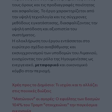
τους όρους και τις προδιαγραφές ποιότητας
και ασφαλείας. Το έργο χαρακτηρίζεται από
την υψηλή τεχνολογία και τις σύγχρονες
μεθόδους εγκατάστασης, διασφαλίζοντας την
υψηλή απόδοση και αξιοπιστία του
συστήματος.
Η ολοκλήρωση του έργου εντάσσεται στο
ευρύτερο σχέδιο αναβάθμισης και
εκσυγχρονισμού των υποδομών του Λιμανιού,
ενισχύοντας τον ρόλο της Ηγουμενίτσας ως
ενεργειακό,
μεταφορικό
και οικονομικό
κόμβο στην περιοχή.
Χρέη προς το Δημόσιο: Τι ισχύει και τι αλλάζει
στις ποινικές διώξεις
"Ματώνουν" οι αγορές: Ο εφιάλτης των δασμών
104% του Τραμπ "στοιχειώνει" την παγκόσμια
οικονομία