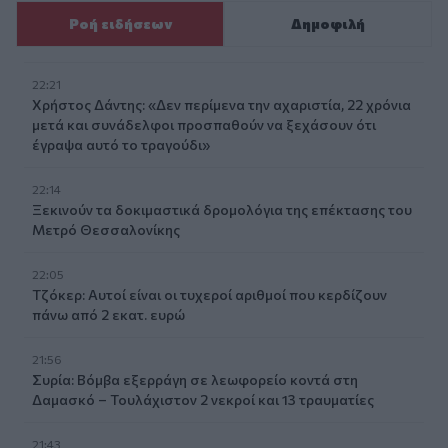
Ροή ειδήσεων
Δημοφιλή
22:21
Χρήστος Δάντης: «Δεν περίμενα την αχαριστία, 22 χρόνια
μετά και συνάδελφοι προσπαθούν να ξεχάσουν ότι
έγραψα αυτό το τραγούδι»
22:14
Ξεκινούν τα δοκιμαστικά δρομολόγια της επέκτασης του
Μετρό Θεσσαλονίκης
22:05
Τζόκερ: Αυτοί είναι οι τυχεροί αριθμοί που κερδίζουν
πάνω από 2 εκατ. ευρώ
21:56
Συρία: Βόμβα εξερράγη σε λεωφορείο κοντά στη
Δαμασκό – Τουλάχιστον 2 νεκροί και 13 τραυματίες
21:43