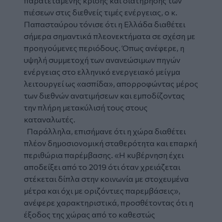
παρατεταμένης κρίσης και διατήρησης των
πιέσεων στις διεθνείς τιμές ενέργειας, ο κ.
Παπασταύρου τόνισε ότι η Ελλάδα διαθέτει
σήμερα σημαντικά πλεονεκτήματα σε σχέση με
προηγούμενες περιόδους. Όπως ανέφερε, η
υψηλή συμμετοχή των ανανεώσιμων πηγών
ενέργειας στο ελληνικό ενεργειακό μείγμα
λειτουργεί ως «ασπίδα», απορροφώντας μέρος
των διεθνών ανατιμήσεων και εμποδίζοντας
την πλήρη μετακύλισή τους στους
καταναλωτές.
Παράλληλα, επισήμανε ότι η χώρα διαθέτει
πλέον δημοσιονομική σταθερότητα και επαρκή
περιθώρια παρέμβασης. «Η κυβέρνηση έχει
αποδείξει από το 2019 ότι όταν χρειάζεται
στέκεται δίπλα στην κοινωνία με στοχευμένα
μέτρα και όχι με οριζόντιες παρεμβάσεις»,
ανέφερε χαρακτηριστικά, προσθέτοντας ότι η
έξοδος της χώρας από το καθεστώς