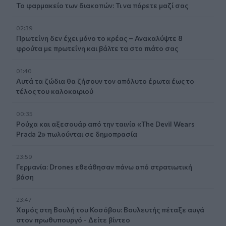
Το φαρμακείο των διακοπών: Τι να πάρετε μαζί σας
02:39
Πρωτεΐνη δεν έχει μόνο το κρέας – Ανακαλύψτε 8
φρούτα με πρωτεΐνη και βάλτε τα στο πιάτο σας
01:40
Αυτά τα ζώδια θα ζήσουν τον απόλυτο έρωτα έως το
τέλος του καλοκαιριού
00:35
Ρούχα και αξεσουάρ από την ταινία «The Devil Wears
Prada 2» πωλούνται σε δημοπρασία
23:59
Γερμανία: Drones εθεάθησαν πάνω από στρατιωτική
βάση
23:47
Χαμός στη Βουλή του Κοσόβου: Βουλευτής πέταξε αυγά
στον πρωθυπουργό - Δείτε βίντεο