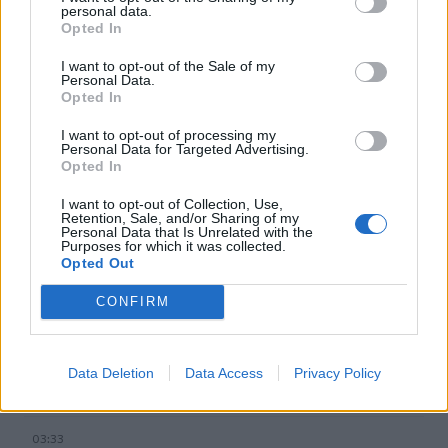
personal data.
07:03
Opted In
Νιγηρία: 1.500 ζευγάρια παντρεύτηκαν σε διήμερη
εκδήλωση
I want to opt-out of the Sale of my
Personal Data.
Opted In
06:57
Καιρός: Ζέστη και θυελλώδεις άνεμοι - «Red Code» στην
I want to opt-out of processing my
Κρήτη για κίνδυνο πυρκαγιάς
Personal Data for Targeted Advertising.
Opted In
06:21
Αργία 15ης Αυγούστου: Πώς θα αμειφθούν όσοι
I want to opt-out of Collection, Use,
Retention, Sale, and/or Sharing of my
εργαστούν
Personal Data that Is Unrelated with the
Purposes for which it was collected.
Opted Out
05:38
Τρόμος στην Μποτσουάνα: Εξαγριωμένος ιπποπόταμος
CONFIRM
καταδιώκει τουρίστες
04:42
Data Deletion
Data Access
Privacy Policy
e-ΕΦΚΑ – ΔΥΠΑ: Ο «χάρτης» πληρωμών έως 14
Αυγούστου
03:33