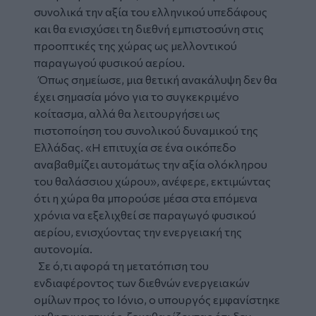
συνολικά την αξία του ελληνικού υπεδάφους
και θα ενισχύσει τη διεθνή εμπιστοσύνη στις
προοπτικές της χώρας ως μελλοντικού
παραγωγού φυσικού αερίου.
Όπως σημείωσε, μια θετική ανακάλυψη δεν θα
έχει σημασία μόνο για το συγκεκριμένο
κοίτασμα, αλλά θα λειτουργήσει ως
πιστοποίηση του συνολικού δυναμικού της
Ελλάδας. «Η επιτυχία σε ένα οικόπεδο
αναβαθμίζει αυτομάτως την αξία ολόκληρου
του θαλάσσιου χώρου», ανέφερε, εκτιμώντας
ότι η χώρα θα μπορούσε μέσα στα επόμενα
χρόνια να εξελιχθεί σε παραγωγό φυσικού
αερίου, ενισχύοντας την ενεργειακή της
αυτονομία.
Σε ό,τι αφορά τη μετατόπιση του
ενδιαφέροντος των διεθνών ενεργειακών
ομίλων προς το Ιόνιο, ο υπουργός εμφανίστηκε