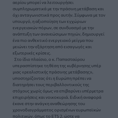
αερίου μπορεί να λειτουργήσει
συμπληρωματικά με την πράσινη μετάβαση και
όχι ανταγωνιστικά προς αυτήν. Σύμφωνα με τον
υπουργό, η αξιοποίηση των εγχώριων
ενεργειακών πόρων, σε συνδυασμό με την
ανάπτυξη των ανανεώσιμων πηγών, δημιουργεί
ένα πιο ανθεκτικό ενεργειακό μείγμα που
μειώνει την εξάρτηση από εισαγωγές και
εξωτερικές κρίσεις.
Στο ίδιο πλαίσιο, ο κ. Παπασταύρου
υπερασπίστηκε τη θέση της κυβέρνησης υπέρ
μιας «ρεαλιστικής πράσινης μετάβασης»,
υποστηρίζοντας ότι η Ευρώπη πρέπει να
διατηρήσει τους περιβαλλοντικούς της
στόχους χωρίς όμως να επιβαρύνει υπέρμετρα
επιχειρήσεις και νοικοκυριά. Ειδική αναφορά
έκανε στην ανάγκη αναθεώρησης του
χρονοδιαγράμματος ορισμένων ευρωπαϊκών
πολιτικών, όπως το ETS 2, ώστε να