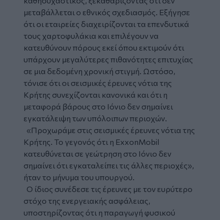
καθησυχαστικός, ξεκαθαρίζοντας ότι δεν
μεταβάλλεται ο εθνικός σχεδιασμός. Εξήγησε
ότι οι εταιρείες διαχειρίζονται τα επενδυτικά
τους χαρτοφυλάκια και επιλέγουν να
κατευθύνουν πόρους εκεί όπου εκτιμούν ότι
υπάρχουν μεγαλύτερες πιθανότητες επιτυχίας
σε μια δεδομένη χρονική στιγμή. Ωστόσο,
τόνισε ότι οι σεισμικές έρευνες νότια της
Κρήτης συνεχίζονται κανονικά και ότι η
μεταφορά βάρους στο Ιόνιο δεν σημαίνει
εγκατάλειψη των υπόλοιπων περιοχών.
«Προχωράμε στις σεισμικές έρευνες νότια της
Κρήτης. Το γεγονός ότι η ExxonMobil
κατευθύνεται σε γεώτρηση στο Ιόνιο δεν
σημαίνει ότι εγκαταλείπει τις άλλες περιοχές»,
ήταν το μήνυμα του υπουργού.
Ο ίδιος συνέδεσε τις έρευνες με τον ευρύτερο
στόχο της ενεργειακής ασφάλειας,
υποστηρίζοντας ότι η παραγωγή φυσικού