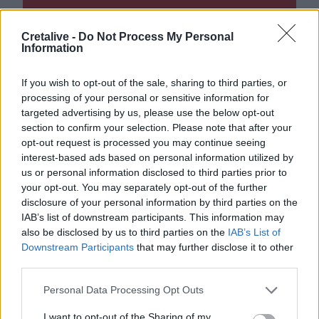
Γίνε ο ρεπόρτερ του CRETALIVE
Cretalive -
Do Not Process My Personal
ΣΤΕΊΛΕ ΤΗΝ ΕΊΔΗΣΗ
Information
If you wish to opt-out of the sale, sharing to third parties, or
processing of your personal or sensitive information for
targeted advertising by us, please use the below opt-out
Ροή ειδήσεων
Δημοφιλή
section to confirm your selection. Please note that after your
opt-out request is processed you may continue seeing
interest-based ads based on personal information utilized by
07:23
us or personal information disclosed to third parties prior to
Η Σαγκάη ακυρώνει 1.300 πτήσεις ενόψει του τυφώνα
your opt-out. You may separately opt-out of the further
Dolphin
disclosure of your personal information by third parties on the
IAB’s list of downstream participants. This information may
07:17
also be disclosed by us to third parties on the
IAB’s List of
Περού: Δεκατρείς νεκροί και τέσσερις τραυματίες σε
Downstream Participants
that may further disclose it to other
τροχαίο
third parties.
07:10
Personal Data Processing Opt Outs
Εορτολόγιο: Ποιοι γιορτάζουν σήμερα 9 Αυγούστου
I want to opt-out of the Sharing of my