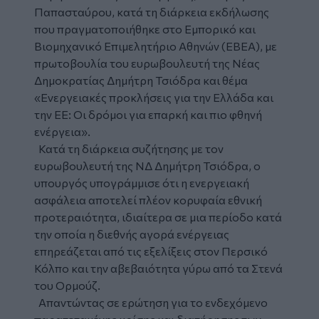
Παπασταύρου
, κατά τη διάρκεια εκδήλωσης
που πραγματοποιήθηκε στο Εμπορικό και
Βιομηχανικό Επιμελητήριο Αθηνών (ΕΒΕΑ), με
πρωτοβουλία του ευρωβουλευτή της Νέας
Δημοκρατίας Δημήτρη Τσιόδρα και θέμα
«Ενεργειακές προκλήσεις για την Ελλάδα και
την ΕΕ: Οι δρόμοι για επαρκή και πιο φθηνή
ενέργεια».
Κατά τη διάρκεια συζήτησης με τον
ευρωβουλευτή της ΝΔ Δημήτρη Τσιόδρα, ο
υπουργός υπογράμμισε ότι η ενεργειακή
ασφάλεια αποτελεί πλέον κορυφαία εθνική
προτεραιότητα, ιδιαίτερα σε μια περίοδο κατά
την οποία η διεθνής αγορά ενέργειας
επηρεάζεται από τις εξελίξεις στον Περσικό
Κόλπο και την αβεβαιότητα γύρω από τα Στενά
του Ορμούζ.
Απαντώντας σε ερώτηση για το ενδεχόμενο