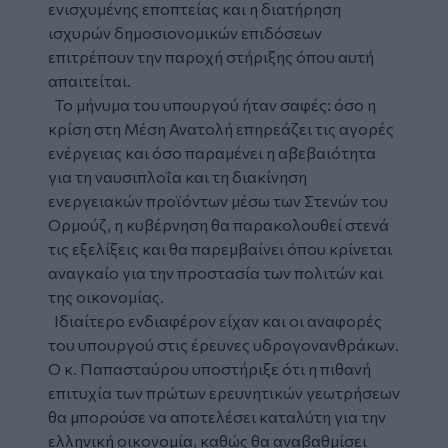
ενισχυμένης εποπτείας και η διατήρηση
ισχυρών δημοσιονομικών επιδόσεων
επιτρέπουν την παροχή στήριξης όπου αυτή
απαιτείται.
Το μήνυμα του υπουργού ήταν σαφές: όσο η
κρίση στη Μέση Ανατολή επηρεάζει τις αγορές
ενέργειας και όσο παραμένει η αβεβαιότητα
για τη ναυσιπλοΐα και τη διακίνηση
ενεργειακών προϊόντων μέσω των Στενών του
Ορμούζ, η κυβέρνηση θα παρακολουθεί στενά
τις εξελίξεις και θα παρεμβαίνει όπου κρίνεται
αναγκαίο για την προστασία των πολιτών και
της οικονομίας.
Ιδιαίτερο ενδιαφέρον είχαν και οι αναφορές
του υπουργού στις έρευνες υδρογονανθράκων.
Ο κ. Παπασταύρου υποστήριξε ότι η πιθανή
επιτυχία των πρώτων ερευνητικών γεωτρήσεων
θα μπορούσε να αποτελέσει καταλύτη για την
ελληνική οικονομία, καθώς θα αναβαθμίσει