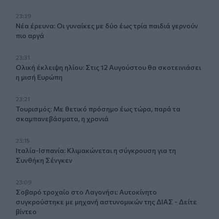
23:39
Νέα έρευνα: Οι γυναίκες με δύο έως τρία παιδιά γερνούν
πιο αργά
23:31
Ολική έκλειψη ηλίου: Στις 12 Αυγούστου θα σκοτεινιάσει
η μισή Ευρώπη
23:21
Τουρισμός: Με θετικό πρόσημο έως τώρα, παρά τα
σκαμπανεβάσματα, η χρονιά
23:15
Ιταλία-Ισπανία: Κλιμακώνεται η σύγκρουση για τη
Συνθήκη Σένγκεν
23:09
Σοβαρό τροχαίο στο Λαγονήσι: Αυτοκίνητο
συγκρούστηκε με μηχανή αστυνομικών της ΔΙΑΣ - Δείτε
βίντεο