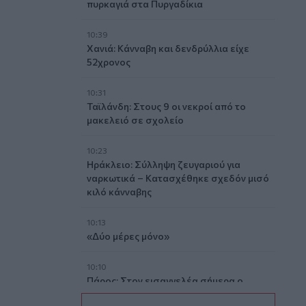
πυρκαγιά στα Πυργαδίκια
10:39
Χανιά: Κάνναβη και δενδρύλλια είχε
52χρονος
10:31
Ταϊλάνδη: Στους 9 οι νεκροί από το
μακελειό σε σχολείο
10:23
Ηράκλειο: Σύλληψη ζευγαριού για
ναρκωτικά – Κατασχέθηκε σχεδόν μισό
κιλό κάνναβης
10:13
«Δύο μέρες μόνο»
10:10
Πάρος: Στον εισαγγελέα σήμερα ο
ιδιοκτήτης του beach bar για τον θάνατο