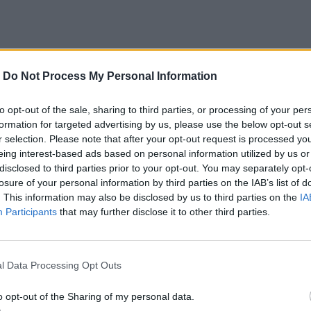
ο
Google News
και στο
Facebook
-
Do Not Process My Personal Information
κανάλι μας στο
YouTube
to opt-out of the sale, sharing to third parties, or processing of your per
formation for targeted advertising by us, please use the below opt-out s
r selection. Please note that after your opt-out request is processed y
eing interest-based ads based on personal information utilized by us or
disclosed to third parties prior to your opt-out. You may separately opt-
losure of your personal information by third parties on the IAB’s list of
. This information may also be disclosed by us to third parties on the
IA
Participants
that may further disclose it to other third parties.
ΙΚΆ TAGS
l Data Processing Opt Outs
ΔΥΠΑ
Πληρωμές
o opt-out of the Sharing of my personal data.