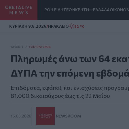
ΡΟΗ ΕΙΔΗΣΕΩΝ
ΚΡΗΤΗ
ΕΛΛΑΔΑ
ΟΙΚΟΝΟΜ
Homepage
ΚΥΡΙΑΚΗ 9.8.2026
/
ΗΡΑΚΛΕΙΟ
32 °C
ΑΡΧΙΚΗ
/
ΟΙΚΟΝΟΜΊΑ
Πληρωμές άνω των 64 εκα
ΔΥΠΑ την επόμενη εβδομ
Επιδόματα, εφάπαξ και ενισχύσεις προγρα
81.000 δικαιούχους έως τις 22 Μαΐου
16.05.2026
NEWSROOM