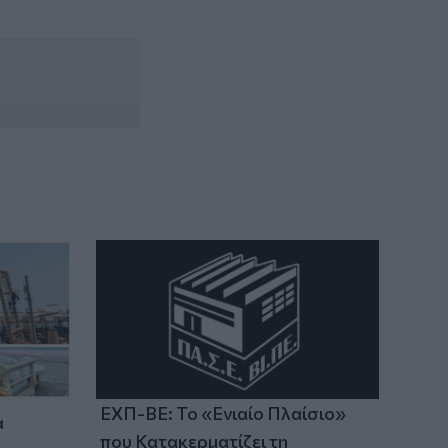
εμπειρίες Ελλήνων και Γάλλων
πυροσβεστών στα πύρινα μέτωπα
ΕΧΠ-ΒΕ: Το «Ενιαίο Πλαίσιο»
α
που Κατακερματίζει τη