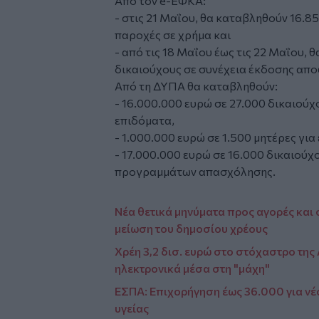
Από τον
e
-ΕΦΚΑ:
- στις 21 Μαΐου, θα καταβληθούν 16.8
παροχές σε χρήμα και
- από τις 18 Μαΐου έως τις 22 Μαΐου,
δικαιούχους σε συνέχεια έκδοσης απ
Από τη ΔΥΠΑ θα καταβληθούν:
- 16.000.000 ευρώ σε 27.000 δικαιούχ
επιδόματα,
- 1.000.000 ευρώ σε 1.500 μητέρες γι
- 17.000.000 ευρώ σε 16.000 δικαιούχ
προγραμμάτων απασχόλησης.
Νέα θετικά μηνύματα προς αγορές και 
μείωση του δημοσίου χρέους
Χρέη 3,2 δισ. ευρώ στο στόχαστρο της
ηλεκτρονικά μέσα στη "μάχη"
ΕΣΠΑ: Επιχορήγηση έως 36.000 για νέ
υγείας