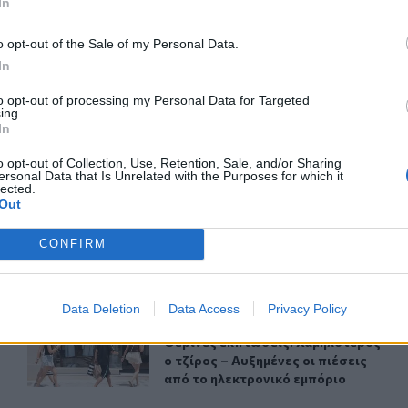
In
o opt-out of the Sale of my Personal Data.
ερ του CRETALIVE
In
ΤΗΝ ΕΊΔΗΣΗ
to opt-out of processing my Personal Data for Targeted
ing.
In
o opt-out of Collection, Use, Retention, Sale, and/or Sharing
ersonal Data that Is Unrelated with the Purposes for which it
lected.
Out
Αργία 15ης Αυγούστου: Πώς θα αμειφθούν όσοι εργαστ
ΟΙΚΟΝΟΜΙΑ
06:21
α δάνεια το 2026
Αργία 15ης Αυγούστου: Πώς θα αμε
Αργία 15ης Αυγούστου: Πώς θα
CONFIRM
αμειφθούν όσοι εργαστούν
Data Deletion
Data Access
Privacy Policy
λη στα Αυγούστου – Όλες οι προϋποθέσεις
Θερινές εκπτώσεις: Χαμηλότερος ο τζίρος – Αυξημένες ο
ΟΙΚΟΝΟΜΙΑ
15:38
ιοι θα πληρωθούν τέλη στα Αυγούστου – Όλες οι προϋποθέσε
Θερινές εκπτώσεις: Χαμηλότερος ο τ
Θερινές εκπτώσεις: Χαμηλότερος
ο τζίρος – Αυξημένες οι πιέσεις
από το ηλεκτρονικό εμπόριο