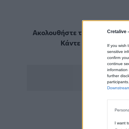
Ακολουθήστε το Cretalive στ
Cretalive 
Κάντε εγγραφή στο 
If you wish 
sensitive in
confirm you
continue se
information 
further disc
participants
Downstream 
ΣΧΕΤ
Persona
e-ΕΦΚΑ
I want t