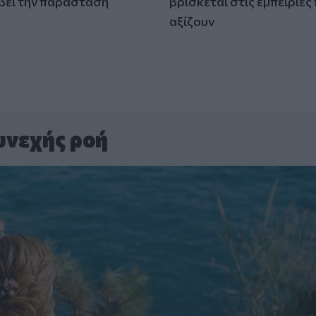
βει την παράσταση
βρίσκεται στις εμπειρίες
)
αξίζουν
υνεχής ροή