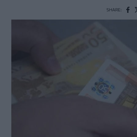
SHARE:
Face
T