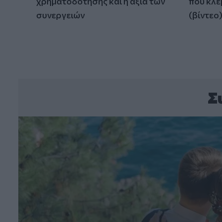
χρηματοδότησης και η αξία των
που κλέ
συνεργειών
(βίντεο
Σ