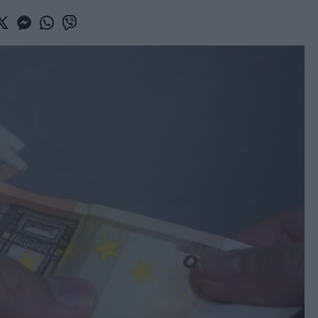
book
witter
Messenger
Whatsapp
Viber