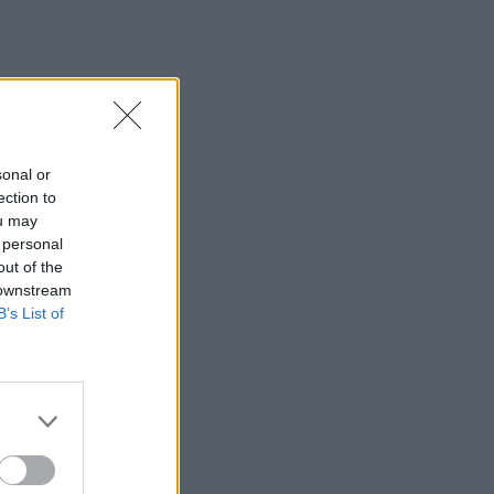
Κρεμμυδιού
09:24
Επιστρέφει το Φεστιβάλ Μουσικής
Δωματίου Χανίων
09:19
sonal or
Πειραιάς: Κορυφώνεται η έξοδος του
ection to
Αυγούστου
ou may
 personal
09:12
out of the
Μέριλιν Μονρόε: 64 χρόνια από τη μέρα
 downstream
που πέρασε στον μύθο - "Θα ήθελα να
B’s List of
είχα γεννηθεί στην Ελλάδα"
09:05
Κομμάτι πύραυλου που προσέκρουσε
στη Σελήνη γίνεται χρυσή ευκαιρία
μελέτης για ειδικούς επιστήμονες
08:58