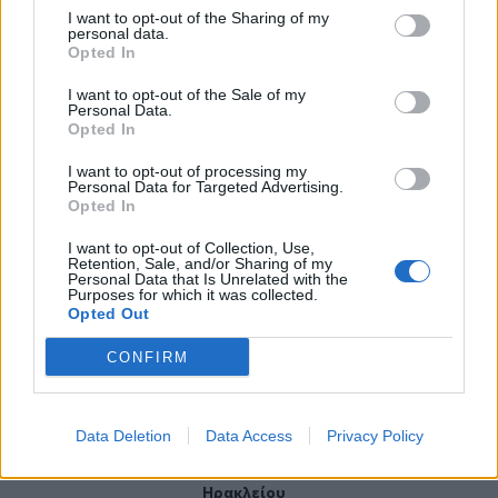
I want to opt-out of the Sharing of my
ΠΕΡΙΣΣΟΤΕΡΑ
personal data.
Opted In
I want to opt-out of the Sale of my
Personal Data.
Opted In
ΣΧΕΤΙΚA AΡΘΡΑ
I want to opt-out of processing my
Personal Data for Targeted Advertising.
Opted In
"Σαφάρι" της ΑΑΔΕ ενόψει Δεκαπενταύγουστου: Στο μικ
ΟΙΚΟΝΟΜΙΑ
22:53
I want to opt-out of Collection, Use,
"Σαφάρι" της ΑΑΔΕ ενόψει Δεκαπεν
"Σαφάρι" της ΑΑΔΕ ενόψει
Retention, Sale, and/or Sharing of my
Personal Data that Is Unrelated with the
Δεκαπενταύγουστου: Στο
Purposes for which it was collected.
μικροσκόπιο των ελέγχων και η
Opted Out
Κρήτη
CONFIRM
SkyImpact Challenge: Οι κορυφαίες ιδέες καινοτομίας 
ΟΙΚΟΝΟΜΙΑ
14:35
SkyImpact Challenge: Οι κορυφαίες
SkyImpact Challenge: Οι
Data Deletion
Data Access
Privacy Policy
κορυφαίες ιδέες καινοτομίας για
το Νέο Διεθνές Αεροδρόμιο
Ηρακλείου