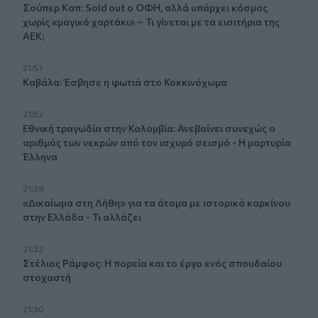
Σούπερ Καπ: Sold out ο ΟΦΗ, αλλά υπάρχει κόσμος
χωρίς «μαγικό χαρτάκι» – Τι γίνεται με τα εισιτήρια της
ΑΕΚ;
21:57
Καβάλα: Έσβησε η φωτιά στο Κοκκινόχωμα
21:52
Εθνική τραγωδία στην Κολομβία: Ανεβαίνει συνεχώς ο
αριθμός των νεκρών από τον ισχυρό σεισμό - Η μαρτυρία
Έλληνα
21:39
«Δικαίωμα στη Λήθη» για τα άτομα με ιστορικό καρκίνου
στην Ελλάδα - Τι αλλάζει
21:32
Στέλιος Ράμφος: Η πορεία και το έργο ενός σπουδαίου
στοχαστή
21:30