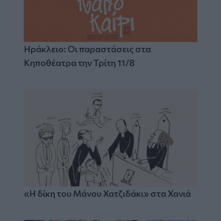
Ηράκλειο: Οι παραστάσεις στα
Κηποθέατρα την Τρίτη 11/8
«Η δίκη του Μάνου Χατζιδάκι» στα Χανιά