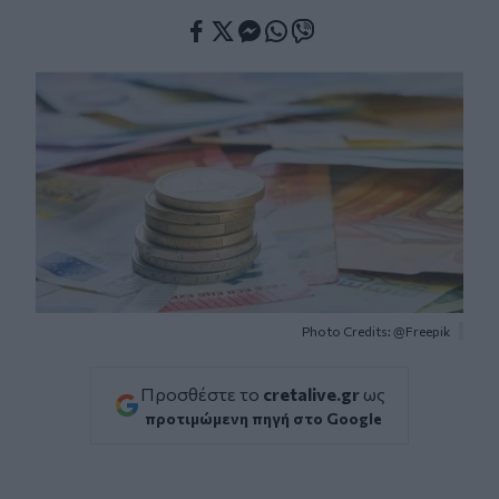
Facebook
Twitter
Messenger
Whatsapp
Viber
Photo Credits: @Freepik
Προσθέστε το
cretalive.gr
ως
προτιμώμενη πηγή στο Google