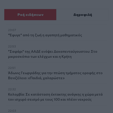
Ροή ειδήσεων
Δημοφιλή
23:07
"Έφυγε" από τη ζωή η αγαπητή μαθηματικός
22:53
"Σαφάρι" της ΑΑΔΕ ενόψει Δεκαπενταύγουστου: Στο
μικροσκόπιο των ελέγχων και η Κρήτη
22:51
Άδωνις Γεωργιάδης για την πτώση τμήματος οροφής στο
Βενιζέλειο: «Παιδιά, χαλαρώστε»
22:32
Κολομβία: Σε κατάσταση έκτακτης ανάγκης η χώρα μετά
τον ισχυρό σεισμό με τους 100 και πλέον νεκρούς
22:03