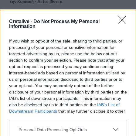
την Κυριακή - Δείτε βίντεο
20:43
Ο Τραμπ αξιώνει αποζημιώσεις από το Ιράν
Cretalive -
Do Not Process My Personal
Information
20:20
282 πυρόπληκτα ζώα διασώθηκαν στη φωτιά της
If you wish to opt-out of the sale, sharing to third parties, or
Αττικοβοιωτίας
processing of your personal or sensitive information for
targeted advertising by us, please use the below opt-out
section to confirm your selection. Please note that after your
20:16
Ντίκμαν: Ανακοινώθηκε, προπονήθηκε και είναι έτοιμος
opt-out request is processed you may continue seeing
για το Σούπερ Καπ
interest-based ads based on personal information utilized by
us or personal information disclosed to third parties prior to
your opt-out. You may separately opt-out of the further
19:42
disclosure of your personal information by third parties on the
Βενιζέλειο: Έπεσε τμήμα της οροφής στο γραφείο
επιμελητών ιατρών!
IAB’s list of downstream participants. This information may
also be disclosed by us to third parties on the
IAB’s List of
Downstream Participants
that may further disclose it to other
19:38
third parties.
Ισχυρός σεισμός στην Κολομβία: Αυξάνεται συνεχώς ο
αριθμός των νεκρών, ανάμεσά τους και παιδιά
Personal Data Processing Opt Outs