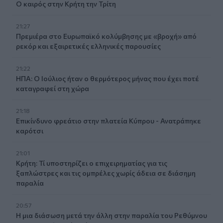
Ο καιρός στην Κρήτη την Τρίτη
21:27
Πρεμιέρα στο Ευρωπαϊκό κολύμβησης με «βροχή» από
ρεκόρ και εξαιρετικές ελληνικές παρουσίες
21:22
ΗΠΑ: Ο Ιούλιος ήταν ο θερμότερος μήνας που έχει ποτέ
καταγραφεί στη χώρα
21:18
Επικίνδυνο φρεάτιο στην πλατεία Κύπρου - Ανατράπηκε
καρότσι
21:01
Κρήτη: Τί υποστηρίζει ο επιχειρηματίας για τις
ξαπλώστρες και τις ομπρέλες χωρίς άδεια σε διάσημη
παραλία
20:57
Η μια διάσωση μετά την άλλη στην παραλία του Ρεθύμνου