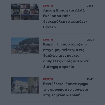
ΚΡΗΤΗ
08:15
Άμεση Δράση και ΔΙ.ΑΣ:
Εκεί όπου κάθε
δευτερόλεπτο μετράει -
Βίντεο
ΚΡΗΤΗ
21:01
Κρήτη: Τί υποστηρίζει ο
επιχειρηματίας για τις
ξαπλώστρες και τις
ομπρέλες χωρίς άδεια σε
διάσημη παραλία
ΚΡΗΤΗ
19:42
Βενιζέλειο: Έπεσε τμήμα
της οροφής στο γραφείο
επιμελητών ιατρών!