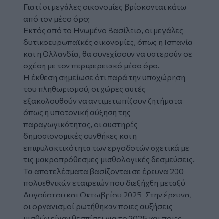
Γιατί οι μεγάλες οικονομίες βρίσκονται κάτω
από τον μέσο όρο;
Εκτός από το Ηνωμένο Βασίλειο, οι μεγάλες
δυτικοευρωπαϊκές οικονομίες, όπως η Ισπανία
και η Ολλανδία, θα συνεχίσουν να υστερούν σε
σχέση με τον περιφερειακό μέσο όρο.
Η έκθεση σημείωσε ότι παρά την υποχώρηση
του πληθωρισμού, οι χώρες αυτές
εξακολουθούν να αντιμετωπίζουν ζητήματα
όπως η υποτονική αύξηση της
παραγωγικότητας, οι αυστηρές
δημοσιονομικές συνθήκες και η
επιφυλακτικότητα των εργοδοτών σχετικά με
τις μακροπρόθεσμες μισθολογικές δεσμεύσεις.
Τα αποτελέσματα βασίζονται σε έρευνα 200
πολυεθνικών εταιρειών που διεξήχθη μεταξύ
Αυγούστου και Οκτωβρίου 2025. Στην έρευνα,
οι οργανισμοί ρωτήθηκαν ποιες αυξήσεις
μισθών είχαν θεσπίσει για το 2025 και ποιες