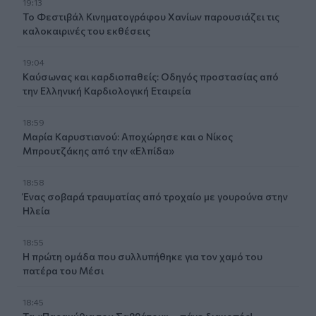
19:13
Το Φεστιβάλ Κινηματογράφου Χανίων παρουσιάζει τις
καλοκαιρινές του εκθέσεις
19:04
Καύσωνας και καρδιοπαθείς: Οδηγός προστασίας από
την Ελληνική Καρδιολογική Εταιρεία
18:59
Μαρία Καρυστιανού: Αποχώρησε και ο Νίκος
Μπρουτζάκης από την «Ελπίδα»
18:58
Ένας σοβαρά τραυματίας από τροχαίο με γουρούνα στην
Ηλεία
18:55
Η πρώτη ομάδα που συλλυπήθηκε για τον χαμό του
πατέρα του Μέσι
18:45