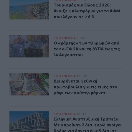
Τουρισμός για Όλους 2026: Άνοιξε η πλατφόρμα για τα 
Τουρισμός για Όλους 2026: Άνοιξε 
Τουρισμός για Όλους 2026:
Άνοιξε η πλατφόρμα για τα ΑΦΜ
που λήγουν σε 7 ή 8
Ο «χάρτης» των πληρωμών από τον e-ΕΦΚΑ και τη ΔΥΠΑ
ΟΙΚΟΝΟΜΙΑ
10:42
Ο «χάρτης» των πληρωμών από τον 
Ο «χάρτης» των πληρωμών από
τον e-ΕΦΚΑ και τη ΔΥΠΑ έως τις
14 Αυγούστου
Διευρύνεται η εθνική πρωτοβουλία για τις τιμές στο ρά
ΟΙΚΟΝΟΜΙΑ
09:08
Διευρύνεται η εθνική πρωτοβουλία γ
Διευρύνεται η εθνική
πρωτοβουλία για τις τιμές στο
ράφι των σούπερ μάρκετ
Ελληνική Αναπτυξιακή Τράπεζα: Με «προίκα» 2 δισ. ευρώ
ΟΙΚΟΝΟΜΙΑ
08:12
Ελληνική Αναπτυξιακή Τράπεζα: Με «
Ελληνική Αναπτυξιακή Τράπεζα:
Με «προίκα» 2 δισ. ευρώ ανοίγει
δρόμο για δάνεια έως 5 δισ. σε