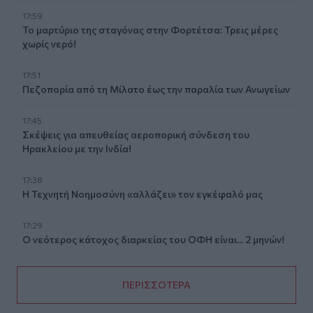
17:59
Το μαρτύριο της σταγόνας στην Φορτέτσα: Τρεις μέρες
χωρίς νερό!
17:51
Πεζοπορία από τη Μίλατο έως την παραλία των Ανωγείων
17:45
Σκέψεις για απευθείας αεροπορική σύνδεση του
Ηρακλείου με την Ινδία!
17:38
Η Τεχνητή Νοημοσύνη «αλλάζει» τον εγκέφαλό μας
17:29
Ο νεότερος κάτοχος διαρκείας του ΟΦΗ είναι... 2 μηνών!
ΠΕΡΙΣΣΟΤΕΡΑ