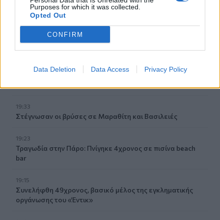
Personal Data that Is Unrelated with the
Purposes for which it was collected.
Opted Out
Ροή ειδήσεων
Δημοφιλή
CONFIRM
19:48
Εξαρθρώθηκε ομάδα που διακινούσε ναρκωτικά στην
Data Deletion
Data Access
Privacy Policy
Αθήνα και στην περιοχή της Πανεπιστημιούπολης
Ζωγράφου
19:33
Στέγνωσαν οι βρύσες σε Μαραθίτη και Βασιλειές
19:23
Τραγωδία στην Πάρο: Πνίγηκε 4χρονος σε πισίνα beach
bar
19:15
Συνελήφθη 49χρονος, βασικό μέλος της εγκληματικής
οργάνωσης του «Έντικ»