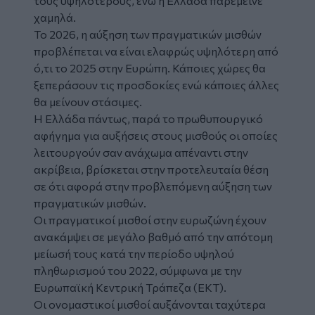
τους υψηλότερους, ενώ η Ελλάδα παρέμεινε
χαμηλά.
Το 2026, η αύξηση των πραγματικών
μισθών
προβλέπεται να είναι ελαφρώς υψηλότερη από
ό,τι το 2025 στην Ευρώπη. Κάποιες χώρες θα
ξεπεράσουν τις προσδοκίες ενώ κάποιες άλλες
θα μείνουν στάσιμες.
Η Ελλάδα πάντως, παρά το πρωθυπουργικό
αφήγημα για αυξήσεις στους μισθούς οι οποίες
λειτουργούν σαν ανάχωμα απέναντι στην
ακρίβεια, βρίσκεται στην προτελευταία θέση
σε ότι αφορά στην προβλεπόμενη αύξηση των
πραγματικών μισθών.
Οι πραγματικοί μισθοί στην ευρωζώνη έχουν
ανακάμψει σε μεγάλο βαθμό από την απότομη
μείωσή τους κατά την περίοδο υψηλού
πληθωρισμού του 2022, σύμφωνα με την
Ευρωπαϊκή Κεντρική Τράπεζα (ΕΚΤ).
Οι ονομαστικοί μισθοί αυξάνονται ταχύτερα