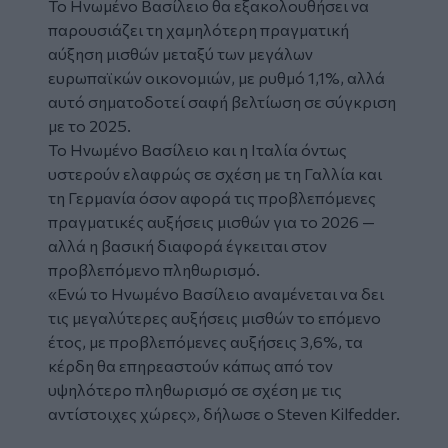
Το Ηνωμένο Βασίλειο θα εξακολουθήσει να
παρουσιάζει τη χαμηλότερη πραγματική
αύξηση μισθών μεταξύ των μεγάλων
ευρωπαϊκών οικονομιών, με ρυθμό 1,1%, αλλά
αυτό σηματοδοτεί σαφή βελτίωση σε σύγκριση
με το 2025.
Το Ηνωμένο Βασίλειο και η Ιταλία όντως
υστερούν ελαφρώς σε σχέση με τη Γαλλία και
τη Γερμανία όσον αφορά τις προβλεπόμενες
πραγματικές αυξήσεις μισθών για το 2026 —
αλλά η βασική διαφορά έγκειται στον
προβλεπόμενο πληθωρισμό.
«Ενώ το Ηνωμένο Βασίλειο αναμένεται να δει
τις μεγαλύτερες αυξήσεις μισθών το επόμενο
έτος, με προβλεπόμενες αυξήσεις 3,6%, τα
κέρδη θα επηρεαστούν κάπως από τον
υψηλότερο πληθωρισμό σε σχέση με τις
αντίστοιχες χώρες», δήλωσε ο Steven Kilfedder.