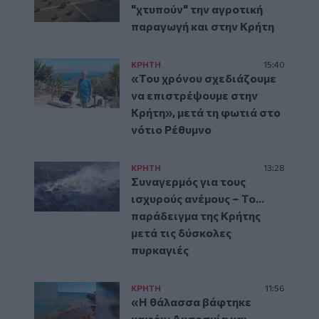
"χτυπούν" την αγροτική
παραγωγή και στην Κρήτη
ΚΡΗΤΗ
15:40
«Του χρόνου σχεδιάζουμε
να επιστρέψουμε στην
Κρήτη», μετά τη φωτιά στο
νότιο Ρέθυμνο
ΚΡΗΤΗ
13:28
Συναγερμός για τους
ισχυρούς ανέμους – Το...
παράδειγμα της Κρήτης
μετά τις δύσκολες
πυρκαγιές
ΚΡΗΤΗ
11:56
«Η θάλασσα βάφτηκε
καφέ»: Δυσοσμία και