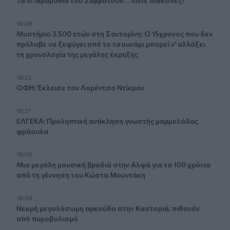
Τα «Παραμύθια του Σαββάτου»… πάνε διακοπές!
18:38
Μυστήριο 3.500 ετών στη Σαντορίνη: Ο 15χρονος που δεν
πρόλαβε να ξεφύγει από το τσουνάμι μπορεί ν' αλλάξει
τη χρονολογία της μεγάλης έκρηξης
18:22
ΟΦΗ: Έκλεισε τον Λορέντσο Ντίκμαν
18:21
ΕΛΓΕΚΑ: Προληπτική ανάκληση γνωστής μαρμελάδας
φράουλα
18:05
Μια μεγάλη μουσική βραδιά στην Αλφά για τα 100 χρόνια
από τη γέννηση του Κώστα Μουντάκη
18:04
Νεκρή μεγαλόσωμη αρκούδα στην Καστοριά, πιθανόν
από πυροβολισμό