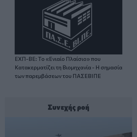
ΕΧΠ-ΒΕ: Το «Ενιαίο Πλαίσιο» που
Κατακερματίζει τη Βιομηχανία - Η σημασία
των παρεμβάσεων του ΠΑΣΕΒΙΠΕ
Συνεχής ροή