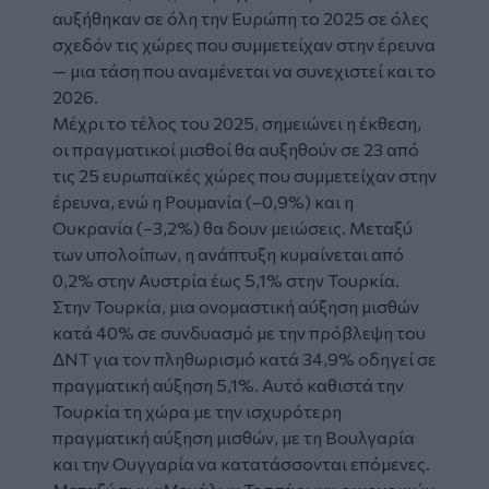
αυξήθηκαν σε όλη την Ευρώπη το 2025 σε όλες
σχεδόν τις χώρες που συμμετείχαν στην έρευνα
— μια τάση που αναμένεται να συνεχιστεί και το
2026.
Μέχρι το τέλος του 2025, σημειώνει η έκθεση,
οι πραγματικοί μισθοί θα αυξηθούν σε 23 από
τις 25 ευρωπαϊκές χώρες που συμμετείχαν στην
έρευνα, ενώ η Ρουμανία (–0,9%) και η
Ουκρανία (–3,2%) θα δουν μειώσεις. Μεταξύ
των υπολοίπων, η ανάπτυξη κυμαίνεται από
0,2% στην Αυστρία έως 5,1% στην Τουρκία.
Στην Τουρκία, μια ονομαστική αύξηση μισθών
κατά 40% σε συνδυασμό με την πρόβλεψη του
ΔΝΤ για τον πληθωρισμό κατά 34,9% οδηγεί σε
πραγματική αύξηση 5,1%. Αυτό καθιστά την
Τουρκία τη χώρα με την ισχυρότερη
πραγματική αύξηση μισθών, με τη Βουλγαρία
και την Ουγγαρία να κατατάσσονται επόμενες.