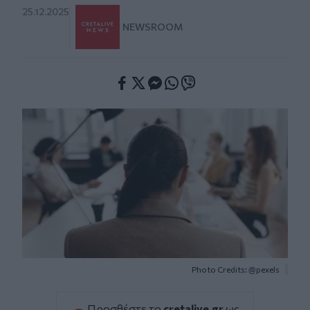
25.12.2025
NEWSROOM
Facebook
Twitter
Messenger
Whatsapp
Viber
Photo Credits: @pexels
Προσθέστε το
cretalive.gr
ως