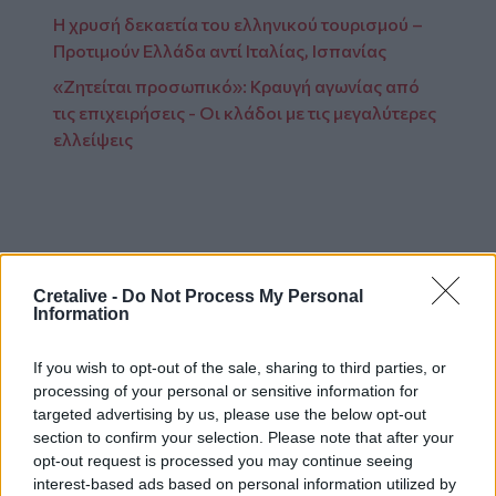
Η χρυσή δεκαετία του ελληνικού τουρισμού –
Προτιμούν Ελλάδα αντί Ιταλίας, Ισπανίας
«Ζητείται προσωπικό»: Κραυγή αγωνίας από
τις επιχειρήσεις - Οι κλάδοι με τις μεγαλύτερες
ελλείψεις
Ακολουθήστε το Cretalive στο
Google News
και
Cretalive -
Do Not Process My Personal
στο
Facebook
Information
Κάντε εγγραφή στο κανάλι μας στο
YouTube
If you wish to opt-out of the sale, sharing to third parties, or
processing of your personal or sensitive information for
targeted advertising by us, please use the below opt-out
section to confirm your selection. Please note that after your
opt-out request is processed you may continue seeing
interest-based ads based on personal information utilized by