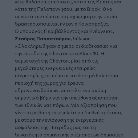
νέες θαλάσσιες περιοχές, νότια της Κρήτης και
νότια της Πελοποννήσου, με το Block 10 να
συνιστά την πέμπτη παραχώρηση στην οποία
δραστηριοποιείται πλέον η Κοινοπραξία.
Ο υπουργός Περιβάλλοντος και Ενέργειας,
Σταύρος Παπασταύρου,
δήλωσε:
«Ολοκληρώθηκαν σήμερα οι διαδικασίες για
την είσοδο της Chevron στο Block 10. Η
συμμετοχή της Chevron, μίας από τις
μεγαλύτερες ενεργειακές εταιρείες
παγκοσμίως, σε πέμπτη κατά σειρά θαλάσσια
περιοχή της χώρας για έρευνα
υδρογονανθράκων, αποτελεί ένα ακόμη
σημαντικό βήμα για την υπεύθυνη αξιοποίηση
των εθνικών μας πόρων. Μία αξιοποίηση που
γίνεται με βάση τα υψηλότερα διεθνή πρότυπα,
με στόχο την ενίσχυση της ενεργειακής
ασφάλειας της Πατρίδας μας και τη
δυνατότητα σημαντικής αύξησης των δημοσίων