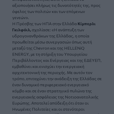
αξιοποιήσει πλήρως τις δυνατότητές της, προς
όφελος των πολιτών και των επόμενων
γενεών».
Η Πρέσβης των ΗΠΑ στην Ελλάδα
Κίμπερλι
Γκιλφόιλ,
σχολίασε: «Η ανάπτυξη των
υδρογονανθράκων της Ελλάδας, η οποία
προωθείται μέσω συνεργασιών όπως αυτή
μεταξύ της Chevron και της HELLENiQ
ENERGY, με τη στήριξη του Υπουργείου
Περιβάλλοντος και Ενέργειας και της ΕΔΕΥΕΠ,
εμβαθύνει και ενισχύει την ενεργειακή
αρχιτεκτονική της περιοχής. Με αυτόν τον
τρόπο, επιταχύνει την ανάδειξη της Ελλάδας σε
έναν δυναμικό περιφερειακό ενεργειακό
κόμβο και σε έναν στρατηγικό πυλώνα της
ενεργειακής ασφάλειας της Νοτιοανατολικής
Ευρώπης. Αποτελεί απόδειξη ότι όταν οι
Ηνωμένες Πολιτείες και οι στενότεροι