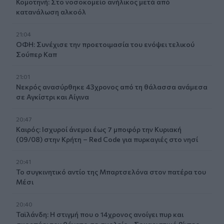
Κομοτηνή: Στο νοσοκομείο ανήλικος μετά από
κατανάλωση αλκοόλ
21:04
ΟΦΗ: Συνέχισε την προετοιμασία του ενόψει τελικού
Σούπερ Καπ
21:01
Νεκρός ανασύρθηκε 43χρονος από τη θάλασσα ανάμεσα
σε Αγκίστρι και Αίγινα
20:47
Καιρός: Ισχυροί άνεμοι έως 7 μποφόρ την Κυριακή
(09/08) στην Κρήτη – Red Code για πυρκαγιές στο νησί
20:41
Το συγκινητικό αντίο της Μπαρτσελόνα στον πατέρα του
Μέσι
20:40
Ταϊλάνδη: Η στιγμή που ο 14χρονος ανοίγει πυρ και