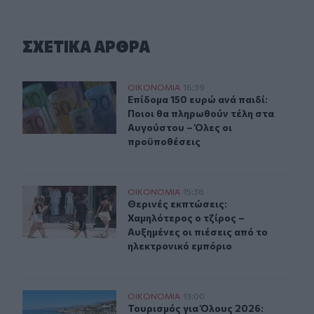
ΣΧΕΤΙΚA AΡΘΡΑ
Επίδομα 150 ευρώ ανά παιδί: Ποιοι θα πληρωθούν τέλη
ΟΙΚΟΝΟΜΙΑ
16:39
Επίδομα 150 ευρώ ανά παιδί: Ποιοι
Επίδομα 150 ευρώ ανά παιδί:
Ποιοι θα πληρωθούν τέλη στα
Αυγούστου – Όλες οι
προϋποθέσεις
Θερινές εκπτώσεις: Χαμηλότερος ο τζίρος – Αυξημένες ο
ΟΙΚΟΝΟΜΙΑ
15:38
Θερινές εκπτώσεις: Χαμηλότερος ο 
Θερινές εκπτώσεις:
Χαμηλότερος ο τζίρος –
Αυξημένες οι πιέσεις από το
ηλεκτρονικό εμπόριο
Τουρισμός για Όλους 2026: Άνοιξε η πλατφόρμα για τα 
ΟΙΚΟΝΟΜΙΑ
13:00
Τουρισμός για Όλους 2026: Άνοιξε 
Τουρισμός για Όλους 2026: