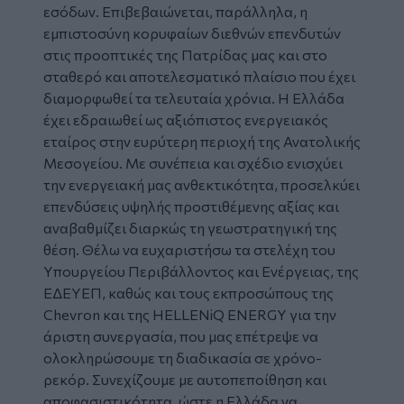
εσόδων. Επιβεβαιώνεται, παράλληλα, η
εμπιστοσύνη κορυφαίων διεθνών επενδυτών
στις προοπτικές της Πατρίδας μας και στο
σταθερό και αποτελεσματικό πλαίσιο που έχει
διαμορφωθεί τα τελευταία χρόνια. Η Ελλάδα
έχει εδραιωθεί ως αξιόπιστος ενεργειακός
εταίρος στην ευρύτερη περιοχή της Ανατολικής
Μεσογείου. Με συνέπεια και σχέδιο ενισχύει
την ενεργειακή μας ανθεκτικότητα, προσελκύει
επενδύσεις υψηλής προστιθέμενης αξίας και
αναβαθμίζει διαρκώς τη γεωστρατηγική της
θέση. Θέλω να ευχαριστήσω τα στελέχη του
Υπουργείου Περιβάλλοντος και Ενέργειας, της
ΕΔΕΥΕΠ, καθώς και τους εκπροσώπους της
Chevron και της HELLENiQ ENERGY για την
άριστη συνεργασία, που μας επέτρεψε να
ολοκληρώσουμε τη διαδικασία σε χρόνο-
ρεκόρ. Συνεχίζουμε με αυτοπεποίθηση και
αποφασιστικότητα, ώστε η Ελλάδα να