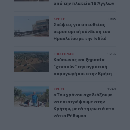
από την πλατεία 18 Άγγλων
ΚΡΗΤΗ
17:45
Σκέψεις για απευθείας
αεροπορική σύνδεση του
Ηρακλείου με την Ινδία!
ΕΠΙΣΤΗΜΕΣ
16:56
Καύσωνας και ξηρασία
"χτυπούν" την αγροτική
παραγωγή και στην Κρήτη
ΚΡΗΤΗ
15:40
«Του χρόνου σχεδιάζουμε
να επιστρέψουμε στην
Κρήτη», μετά τη φωτιά στο
νότιο Ρέθυμνο