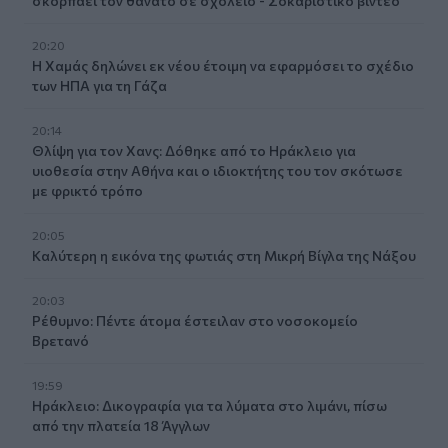
σκορπάει τον θάνατο σε σχολείο - Σοκαριστικό βίντεο
20:20
Η Χαμάς δηλώνει εκ νέου έτοιμη να εφαρμόσει το σχέδιο
των ΗΠΑ για τη Γάζα
20:14
Θλίψη για τον Χανς: Δόθηκε από το Ηράκλειο για
υιοθεσία στην Αθήνα και ο ιδιοκτήτης του τον σκότωσε
με φρικτό τρόπο
20:05
Καλύτερη η εικόνα της φωτιάς στη Μικρή Βίγλα της Νάξου
20:03
Ρέθυμνο: Πέντε άτομα έστειλαν στο νοσοκομείο
Βρετανό
19:59
Ηράκλειο: Δικογραφία για τα λύματα στο λιμάνι, πίσω
από την πλατεία 18 Άγγλων