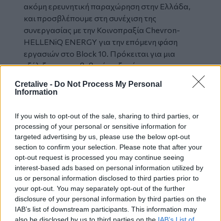
ακόμη ερευνητική παραχώρηση στην Ελλάδα,
και προσβλέπουμε στη συνέχιση της
συνεργασίας με την Κοινοπραξία Chevron-
HELLENiQ ENERGY για την επόμενη φάση
εργασιών στο Block 10. Πρόκειται για μια
εξέλιξη που επιβεβαιώνει ξανά την
εμπιστοσύνη κορυφαίων διεθνών επενδυτών
Cretalive -
Do Not Process My Personal
στο υπεράκτιο δυναμικό της χώρας, και
Information
αναδεικνύει την ικανότητα της Ελληνικής
Πολιτείας και των θεσμών της να υποστηρίζουν
If you wish to opt-out of the sale, sharing to third parties, or
στρατηγικές επενδύσεις με ταχύτητα,
processing of your personal or sensitive information for
αποτελεσματικότητα, και διαφάνεια».
targeted advertising by us, please use the below opt-out
section to confirm your selection. Please note that after your
opt-out request is processed you may continue seeing
Ανακαίνιση κατοικίας: Άνοιξε η πλατφόρμα για
interest-based ads based on personal information utilized by
τις βεβαιώσεις επιλεξιμότητας
us or personal information disclosed to third parties prior to
your opt-out. You may separately opt-out of the further
Ψηφιακός φάκελος ακινήτων: Έρχεται το νέο
disclosure of your personal information by third parties on the
μητρώο για εκατομμύρια ιδιοκτήτες
IAB’s list of downstream participants. This information may
Μητρώο Επιδομάτων: Πώς αλλάζει η
also be disclosed by us to third parties on the
IAB’s List of