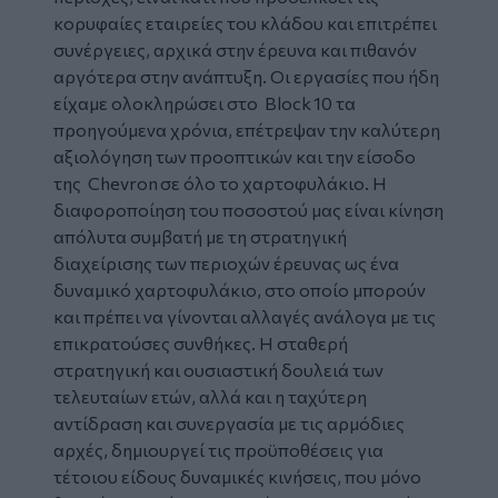
κορυφαίες εταιρείες του κλάδου και επιτρέπει
συνέργειες, αρχικά στην έρευνα και πιθανόν
αργότερα στην ανάπτυξη. Οι εργασίες που ήδη
είχαμε ολοκληρώσει στο Block 10 τα
προηγούμενα χρόνια, επέτρεψαν την καλύτερη
αξιολόγηση των προοπτικών και την είσοδο
της Chevron σε όλο το χαρτοφυλάκιο. Η
διαφοροποίηση του ποσοστού μας είναι κίνηση
απόλυτα συμβατή με τη στρατηγική
διαχείρισης των περιοχών έρευνας ως ένα
δυναμικό χαρτοφυλάκιο, στο οποίο μπορούν
και πρέπει να γίνονται αλλαγές ανάλογα με τις
επικρατούσες συνθήκες. Η σταθερή
στρατηγική και ουσιαστική δουλειά των
τελευταίων ετών, αλλά και η ταχύτερη
αντίδραση και συνεργασία με τις αρμόδιες
αρχές, δημιουργεί τις προϋποθέσεις για
τέτοιου είδους δυναμικές κινήσεις, που μόνο