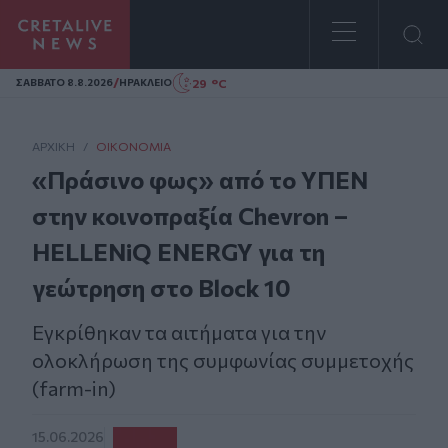
Homepage
/
29 °C
ΣAΒΒΑΤΟ 8.8.2026
ΗΡΑΚΛΕΙΟ
ΑΡΧΙΚΗ
/
ΟΙΚΟΝΟΜΊΑ
«Πράσινο φως» από το ΥΠΕΝ
στην κοινοπραξία Chevron –
HELLENiQ ENERGY για τη
γεώτρηση στο Block 10
Εγκρίθηκαν τα αιτήματα για την
ολοκλήρωση της συμφωνίας συμμετοχής
(farm-in)
15.06.2026