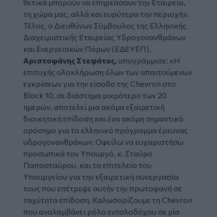
θετικά μπορούν να επηρεάσουν την Εταιρεία,
τη χώρα μας, αλλά και ευρύτερα την περιοχή».
Τέλος, ο Διευθύνων Σύμβουλος της Ελληνικής
Διαχειριστικής Εταιρείας Υδρογονανθράκων
και Ενεργειακών Πόρων (ΕΔΕΥΕΠ),
Αριστοφάνης Στεφάτος,
υπογράμμισε: «Η
επιτυχής ολοκλήρωση όλων των απαιτούμενων
εγκρίσεων για την είσοδο της Chevron στο
Block 10, σε διάστημα μικρότερο των 20
ημερών, αποτελεί μια ακόμα εξαιρετική
διοικητική επίδοση και ένα ακόμη σημαντικό
ορόσημο για το ελληνικό πρόγραμμα έρευνας
υδρογονανθράκων. Οφείλω να ευχαριστήσω
προσωπικά τον Υπουργό, κ. Σταύρο
Παπασταύρου, και το επιτελείο του
Υπουργείου για την εξαιρετική συνεργασία
τους που επέτρεψε αυτήν την πρωτοφανή σε
ταχύτητα επίδοση. Καλωσορίζουμε τη Chevron
που αναλαμβάνει ρόλο εντολοδόχου σε μία