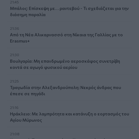
21:45
Μπάλος: Επίσκεψη με… ραντεβού - Τι σχεδιάζεται για την
διάσημη παραλία
21:36
Από τη Νέα Αλικαρνασσό στη Νίκαια της Γαλλίας με το
Erasmus+
21:30
Βουλγαρία: Μη επανδρωμένο αεροσκάφος συνετρίβη
κοντά σε αγωγό φυσικού αερίου
21:25
Τραγωδία στην Αλεξανδρούπολη: Νεκρός άνδρας που
έπεσε σε πηγάδι
21:16
Ηράκλειο: Με λαμπρότητα και κατάνυξη ο εορτασμός του
Αγίου Μύρωνος
21:08