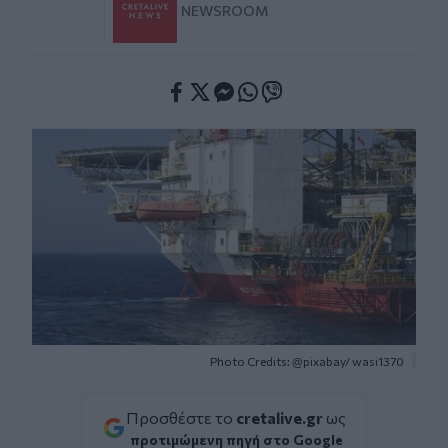
NEWSROOM
Facebook
Twitter
Messenger
Whatsapp
Viber
Photo Credits: @pixabay/ wasi1370
Προσθέστε το
cretalive.gr
ως
προτιμώμενη πηγή στο Google