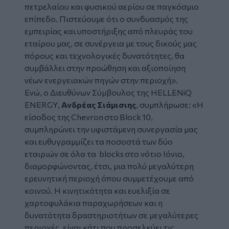
πετρελαίου και φυσικού αερίου σε παγκόσμιο
επίπεδο. Πιστεύουμε ότι ο συνδυασμός της
εμπειρίας και υποστήριξης από πλευράς του
εταίρου μας, σε συνέργεια με τους δικούς μας
πόρους και τεχνολογικές δυνατότητες, θα
συμβάλλει στην προώθηση και αξιοποίηση
νέων ενεργειακών πηγών στην περιοχή».
Ενώ, ο Διευθύνων Σύμβουλος της HELLENiQ
ENERGY,
Ανδρέας Σιάμισιης
, συμπλήρωσε: «Η
είσοδος της Chevron στο Block 10,
συμπληρώνει την υφιστάμενη συνεργασία μας
και ευθυγραμμίζει τα ποσοστά των δύο
εταιριών σε όλα τα blocks στο νότιο Ιόνιο,
διαμορφώνοντας, έτσι, μια πολύ μεγαλύτερη
ερευνητική περιοχή όπου συμμετέχουμε από
κοινού. Η κινητικότητα και ευελιξία σε
χαρτοφυλάκια παραχωρήσεων και η
δυνατότητα δραστηριοτήτων σε μεγαλύτερες
περιοχές, είναι κάτι που προσελκύει τις