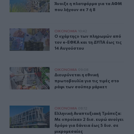
Άνοιξε η πλατφόρμα για τα ΑΦΜ
που λήγουν σε 7 ή 8
Ο «χάρτης» των πληρωμών από τον e-ΕΦΚΑ και τη ΔΥΠΑ
ΟΙΚΟΝΟΜΙΑ
10:42
Ο «χάρτης» των πληρωμών από τον 
Ο «χάρτης» των πληρωμών από
τον e-ΕΦΚΑ και τη ΔΥΠΑ έως τις
14 Αυγούστου
Διευρύνεται η εθνική πρωτοβουλία για τις τιμές στο ρά
ΟΙΚΟΝΟΜΙΑ
09:08
Διευρύνεται η εθνική πρωτοβουλία γ
Διευρύνεται η εθνική
πρωτοβουλία για τις τιμές στο
ράφι των σούπερ μάρκετ
Ελληνική Αναπτυξιακή Τράπεζα: Με «προίκα» 2 δισ. ευρώ
ΟΙΚΟΝΟΜΙΑ
08:12
Ελληνική Αναπτυξιακή Τράπεζα: Με «
Ελληνική Αναπτυξιακή Τράπεζα:
Με «προίκα» 2 δισ. ευρώ ανοίγει
δρόμο για δάνεια έως 5 δισ. σε
μικρομεσαίες