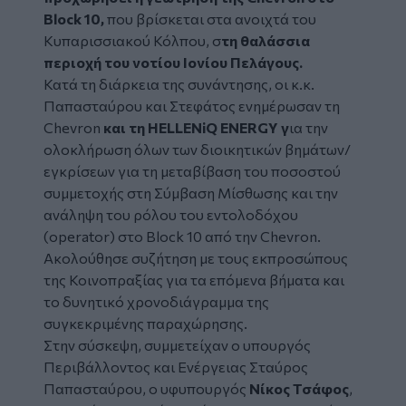
Block 10,
που βρίσκεται στα ανοιχτά του
Κυπαρισσιακού Κόλπου, σ
τη θαλάσσια
περιοχή του νοτίου Ιονίου Πελάγους.
Κατά τη διάρκεια της συνάντησης, οι κ.κ.
Παπασταύρου και Στεφάτος ενημέρωσαν τη
Chevron
και τη HELLENiQ ENERGY γ
ια την
ολοκλήρωση όλων των διοικητικών βημάτων/
εγκρίσεων για τη μεταβίβαση του ποσοστού
συμμετοχής στη Σύμβαση Μίσθωσης και την
ανάληψη του ρόλου του εντολοδόχου
(operator) στο Block 10 από την Chevron.
Ακολούθησε συζήτηση με τους εκπροσώπους
της Κοινοπραξίας για τα επόμενα βήματα και
το δυνητικό χρονοδιάγραμμα της
συγκεκριμένης παραχώρησης.
Στην σύσκεψη, συμμετείχαν ο υπουργός
Περιβάλλοντος και Ενέργειας Σταύρος
Παπασταύρου, ο υφυπουργός
Νίκος Τσάφος
,