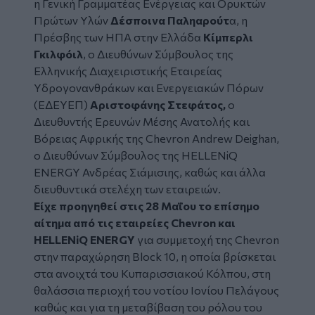
η Γενική Γραμματέας Ενέργειας και Ορυκτών
Πρώτων Υλών
Δέσποινα Παληαρούτ
α, η
Πρέσβης των ΗΠΑ στην Ελλάδα
Κίμπερλι
Γκιλφόιλ
, ο Διευθύνων Σύμβουλος της
Ελληνικής Διαχειριστικής Εταιρείας
Υδρογονανθράκων και Ενεργειακών Πόρων
(ΕΔΕΥΕΠ)
Αριστοφάνης Στεφάτος,
o
Διευθυντής Ερευνών Μέσης Ανατολής και
Βόρειας Αφρικής της Chevron Andrew Deighan,
ο Διευθύνων Σύμβουλος της HELLENiQ
ENERGY Ανδρέας Σιάμισιης, καθώς και άλλα
διευθυντικά στελέχη των εταιρειών.
Είχε προηγηθεί στις 28 Μαΐου το επίσημο
αίτημα από τις εταιρείες Chevron και
HELLENiQ ENERGY
για συμμετοχή της Chevron
στην παραχώρηση Block 10, η οποία βρίσκεται
στα ανοιχτά του Κυπαρισσιακού Κόλπου, στη
θαλάσσια περιοχή του νοτίου Ιονίου Πελάγους
καθώς και για τη μεταβίβαση του ρόλου του