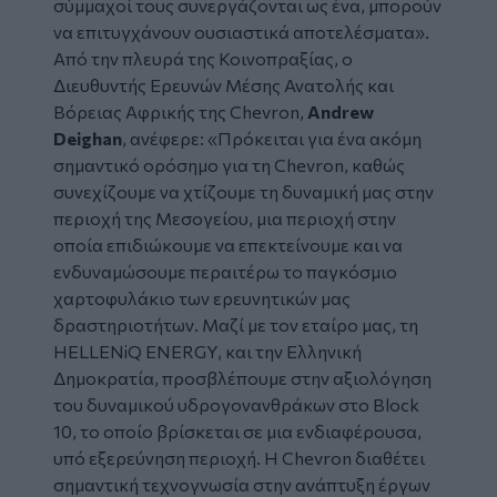
σύμμαχοί τους συνεργάζονται ως ένα, μπορούν
να επιτυγχάνουν ουσιαστικά αποτελέσματα».
Από την πλευρά της Κοινοπραξίας, ο
Διευθυντής Ερευνών Μέσης Ανατολής και
Βόρειας Αφρικής της Chevron,
Andrew
Deighan
, ανέφερε: «Πρόκειται για ένα ακόμη
σημαντικό ορόσημο για τη Chevron, καθώς
συνεχίζουμε να χτίζουμε τη δυναμική μας στην
περιοχή της Μεσογείου, μια περιοχή στην
οποία επιδιώκουμε να επεκτείνουμε και να
ενδυναμώσουμε περαιτέρω το παγκόσμιο
χαρτοφυλάκιο των ερευνητικών μας
δραστηριοτήτων. Μαζί με τον εταίρο μας, τη
HELLENiQ ENERGY, και την Ελληνική
Δημοκρατία, προσβλέπουμε στην αξιολόγηση
του δυναμικού υδρογονανθράκων στο Block
10, το οποίο βρίσκεται σε μια ενδιαφέρουσα,
υπό εξερεύνηση περιοχή. Η Chevron διαθέτει
σημαντική τεχνογνωσία στην ανάπτυξη έργων