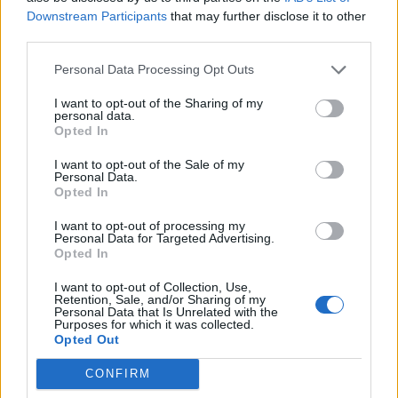
Downstream Participants
that may further disclose it to other
καταγραφή των κρατικών ενισχύσεων
third parties.
Personal Data Processing Opt Outs
I want to opt-out of the Sharing of my
personal data.
Ακολουθήστε το Cretalive στο
Google News
και
Opted In
στο
Facebook
I want to opt-out of the Sale of my
Κάντε εγγραφή στο κανάλι μας στο
YouTube
Personal Data.
Opted In
I want to opt-out of processing my
Personal Data for Targeted Advertising.
Opted In
I want to opt-out of Collection, Use,
Retention, Sale, and/or Sharing of my
Personal Data that Is Unrelated with the
Purposes for which it was collected.
Opted Out
CONFIRM