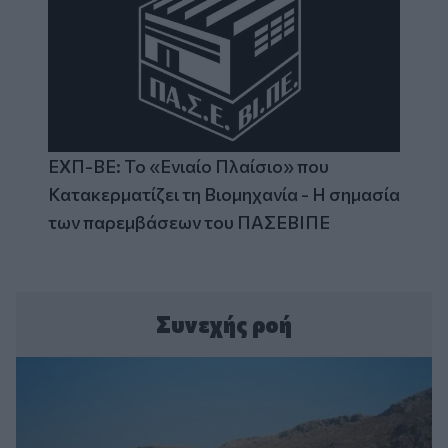
ΕΧΠ-ΒΕ: Το «Ενιαίο Πλαίσιο» που
Κατακερματίζει τη Βιομηχανία - Η σημασία
των παρεμβάσεων του ΠΑΣΕΒΙΠΕ
Συνεχής ροή