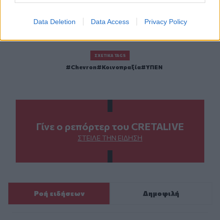
Data Deletion
Data Access
Privacy Policy
ΣΧΕΤΙΚΆ TAGS
Chevron
Κοινοπραξία
ΥΠΕΝ
Γίνε ο ρεπόρτερ του CRETALIVE
ΣΤΕΊΛΕ ΤΗΝ ΕΊΔΗΣΗ
Ροή ειδήσεων
Δημοφιλή