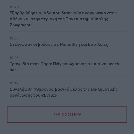
19:48
Εξαρθρώθηκε ομάδα που διακινούσε ναρκωτικά στην
Αθήνα και στην περιοχή της Πανεπιστημιούπολης
Ζωγράφου
19:33
Στέγνωσαν οι βρύσες σε Μαραθίτη και Βασιλειές
19:23
Τραγωδία στην Πάρο: Πνίγηκε 4χρονος σε πισίνα beach
bar
19:15
Συνελήφθη 49χρονος, βασικό μέλος της εγκληματικής
οργάνωσης του «Έντικ»
ΠΕΡΙΣΣΟΤΕΡΑ