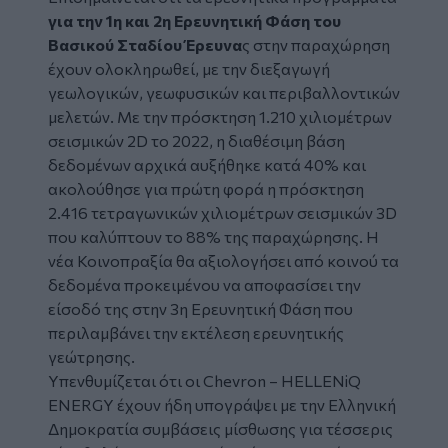
για την 1η και 2η Ερευνητική Φάση του
Βασικού Σταδίου Έρευνα
ς στην παραχώρηση
έχουν ολοκληρωθεί, με την διεξαγωγή
γεωλογικών, γεωφυσικών και περιβαλλοντικών
μελετών. Με την πρόσκτηση 1.210 χιλιομέτρων
σεισμικών 2D το 2022, η διαθέσιμη βάση
δεδομένων αρχικά αυξήθηκε κατά 40% και
ακολούθησε για πρώτη φορά η πρόσκτηση
2.416 τετραγωνικών χιλιομέτρων σεισμικών 3D
που καλύπτουν το 88% της παραχώρησης. Η
νέα Κοινοπραξία θα αξιολογήσει από κοινού τα
δεδομένα προκειμένου να αποφασίσει την
είσοδό της στην 3η Ερευνητική Φάση που
περιλαμβάνει την εκτέλεση ερευνητικής
γεώτρησης.
Υπενθυμίζεται ότι οι Chevron – HELLENiQ
ENERGY έχουν ήδη υπογράψει με την Ελληνική
Δημοκρατία συμβάσεις μίσθωσης για τέσσερις