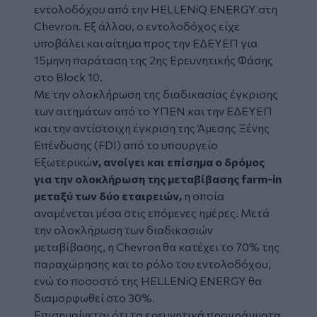
εντολοδόχου από την HELLENiQ ENERGY στη
Chevron. Εξ άλλου, o εντολοδόχος είχε
υποβάλει και αίτημα προς την ΕΔΕΥΕΠ για
15μηνη παράταση της 2ης Ερευνητικής Φάσης
στο Block 10.
Με την ολοκλήρωση της διαδικασίας έγκρισης
των αιτημάτων από το ΥΠΕΝ και την ΕΔΕΥΕΠ
και την αντίστοιχη έγκριση της Άμεσης Ξένης
Επένδυσης (FDI) από το υπουργείο
Εξωτερικώ
ν, ανοίγει και επίσημα ο δρόμος
για την ολοκλήρωση της μεταβίβασης farm-in
μεταξύ των δύο εταιρειών,
η οποία
αναμένεται μέσα στις επόμενες ημέρες. Μετά
την ολοκλήρωση των διαδικασιών
μεταβίβασης, η Chevron θα κατέχει το 70% της
παραχώρησης και το ρόλο του εντολοδόχου,
ενώ το ποσοστό της HELLENiQ ENERGY θα
διαμορφωθεί στο 30%.
Επισημαίνεται ότι τα ερευνητικά προγράμματα