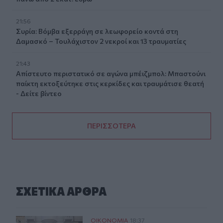
21:56
Συρία: Βόμβα εξερράγη σε λεωφορείο κοντά στη
Δαμασκό – Τουλάχιστον 2 νεκροί και 13 τραυματίες
21:43
Απίστευτο περιστατικό σε αγώνα μπέιζμπολ: Μπαστούνι
παίκτη εκτοξεύτηκε στις κερκίδες και τραυμάτισε θεατή
- Δείτε βίντεο
ΠΕΡΙΣΣΟΤΕΡΑ
ΣΧΕΤΙΚA AΡΘΡΑ
CrediaBank: Οικονομικά Αποτελέσματα A ’Εξαμήνου 202
ΟΙΚΟΝΟΜΙΑ
18:37