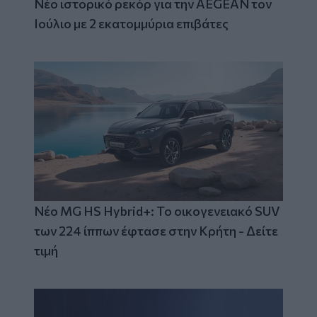
Νέο ιστορικό ρεκόρ για την AEGEAN τον
Ιούλιο με 2 εκατομμύρια επιβάτες
Νέο MG HS Hybrid+: Το οικογενειακό SUV
των 224 ίππων έφτασε στην Κρήτη - Δείτε
τιμή