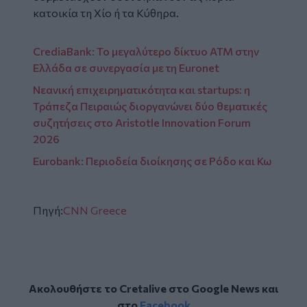
κατοικία τη Χίο ή τα Κύθηρα.
CrediaBank: Το μεγαλύτερο δίκτυο ΑΤΜ στην
Ελλάδα σε συνεργασία με τη Euronet
Νεανική επιχειρηματικότητα και startups: η
Τράπεζα Πειραιώς διοργανώνει δύο θεματικές
συζητήσεις στο Aristotle Innovation Forum
2026
Eurobank: Περιοδεία διοίκησης σε Ρόδο και Κω
Πηγή:
CNN Greece
Ακολουθήστε το Cretalive στο
Google News
και
στο
Facebook