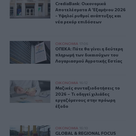
CrediaBank: Οικονομικά Αποτελέσμα
CrediaBank: Οικονομικά
Αποτελέσματα A ’Εξαμήνου 2026
- Υψηλοί ρυθμοί ανάπτυξης και
νέα ρεκόρ επιδόσεων
ΟΠΕΚΑ: Πότε θα γίνει η δεύτερη πληρωμή των δικαιού
ΟΙΚΟΝΟΜΙΑ
17:06
ΟΠΕΚΑ: Πότε θα γίνει η δεύτερη π
ΟΠΕΚΑ: Πότε θα γίνει η δεύτερη
πληρωμή των δικαιούχων του
Λογαριασμού Αγροτικής Εστίας
Μαζικές συνταξιοδοτήσεις το 2026 – Τι οδηγεί χιλιάδ
ΟΙΚΟΝΟΜΙΑ
16:12
Μαζικές συνταξιοδοτήσεις το 2026 
Μαζικές συνταξιοδοτήσεις το
2026 – Τι οδηγεί χιλιάδες
εργαζόμενους στην πρόωρη
έξοδο
GLOBAL & REGIONAL FOCUS NOTES: Εξελίξεις και προοπ
ΟΙΚΟΝΟΜΙΑ
16:10
GLOBAL & REGIONAL FOCUS NOTES: Ε
GLOBAL & REGIONAL FOCUS