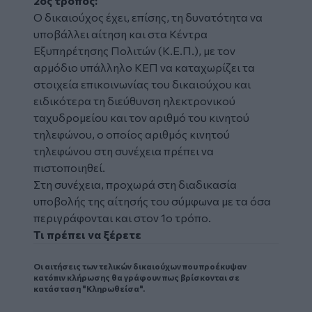
2ος τρόπος:
Ο δικαιούχος έχει, επίσης, τη δυνατότητα να
υποβάλλει αίτηση και στα Κέντρα
Εξυπηρέτησης Πολιτών (Κ.Ε.Π.), με τον
αρμόδιο υπάλληλο ΚΕΠ να καταχωρίζει τα
στοιχεία επικοινωνίας του δικαιούχου και
ειδικότερα τη διεύθυνση ηλεκτρονικού
ταχυδρομείου και τον αριθμό του κινητού
τηλεφώνου, ο οποίος αριθμός κινητού
τηλεφώνου στη συνέχεια πρέπει να
πιστοποιηθεί.
Στη συνέχεια, προχωρά στη διαδικασία
υποβολής της αίτησής του σύμφωνα με τα όσα
περιγράφονται και στον 1ο τρόπο.
Τι πρέπει να ξέρετε
Οι αιτήσεις των τελικών δικαιούχων που προέκυψαν
κατόπιν κλήρωσης θα γράφουν πως βρίσκονται σε
κατάσταση "Κληρωθείσα".