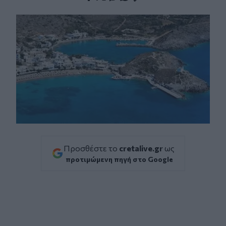
Facebook
Twitter
Messenger
Whatsapp
Viber
Προσθέστε το
cretalive.gr
ως
προτιμώμενη πηγή στο Google