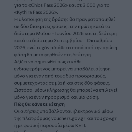
για το «Chios Pass 2026» και σε 3.600 για το
«Kythira Pass 2026».
Η υλοποίηση της δράσης θα πραγματοποιηθεί
σε δύο διακριτές φάσεις, την πρώτη κατά το
διάστημα Μαΐου – Ιουνίου 2026 και τη δεύτερη
κατά το διάστημα Σεπτεμβρίου – Οκτωβρίου
2026, ενώ τυχόν αδιάθετα ποσά από την πρώτη
φάση θα μεταφερθούν στη δεύτερη.
Αξίζει να σημειωθεί πως ο κάθε
ενδιαφερόμενος μπορεί να υποβάλει αίτηση
μόνο για έναν από τους δύο προορισμούς,
συμμετέχοντας σε μία ή και στις δύο φάσεις.
Ωστόσο, μέσω κλήρωσης θα μπορεί να επιλεγεί
μόνο για έναν προορισμό και μία φάση.
Πώς θα κάνετε αίτηση
Οι αιτήσεις υποβάλλονται ηλεκτρονικά μέσω
της πλατφόρμας
vouchers.gov.gr
και του gov.gr
ή με φυσική παρουσία μέσω ΚΕΠ.