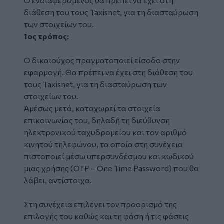
Ο ενδιαφερόμενος θα πρέπει να έχει στη
διάθεση του τους Taxisnet, για τη διασταύρωση
των στοιχείων του.
1ος
τρόπος:
Ο δικαιούχος πραγματοποιεί είσοδο στην
εφαρμογή. Θα πρέπει να έχει στη διάθεση του
τους Taxisnet, για τη διασταύρωση των
στοιχείων του.
Αμέσως μετά, καταχωρεί τα στοιχεία
επικοινωνίας του, δηλαδή τη διεύθυνση
ηλεκτρονικού ταχυδρομείου και τον αριθμό
κινητού τηλεφώνου, τα οποία στη συνέχεια
πιστοποιεί μέσω υπερσυνδέσμου και κωδικού
μιας χρήσης (OTP – One Time Password) που θα
λάβει, αντίστοιχα.
Στη συνέχεια επιλέγει τον προορισμό της
επιλογής του καθώς και τη φάση ή τις φάσεις