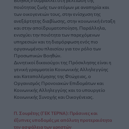
Βοηθός» συμβάλλει στη βελτίωση της
ποιότητας ζωής των ατόμων με αναπηρία και
των οικογενειών τους, στην ενίσχυση της
ανεξάρτητης διαβίωσης, στην κοινωνική ένταξη
και στην αποϊδρυματοποίηση. Παράλληλα,
ενισχύει την ποιότητα των παρεχόμενων
υπηρεσιών και τη διαμόρφωση ενός πιο
οργανωμένου πλαισίου για τον ρόλο των
Προσωπικών Βοηθών.
Δυνητικοί δικαιούχοι της Πρόσκλησης είναι η
γενική γραμματεία Κοινωνικής Αλληλεγγύης
και Καταπολέμησης της Φτώχειας, ο
Οργανισμός Προνοιακών Επιδομάτων και
Κοινωνικής Αλληλεγγύης και το υπουργείο
Κοινωνικής Συνοχής και Οικογένειας.
Π. Σουρέτης (ΓΕΚ ΤΕΡΝΑ): Πράσινες και
έξυπνες υποδομές με απόλυτη προτεραιότητα
την ασφάλεια των χρηστών