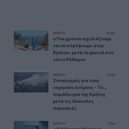
ΚΡΗΤΗ
15:40
«Του χρόνου σχεδιάζουμε
να επιστρέψουμε στην
Κρήτη», μετά τη φωτιά στο
νότιο Ρέθυμνο
ΚΡΗΤΗ
13:28
Συναγερμός για τους
ισχυρούς ανέμους – Το...
παράδειγμα της Κρήτης
μετά τις δύσκολες
πυρκαγιές
ΚΡΗΤΗ
11:56
«Η θάλασσα βάφτηκε