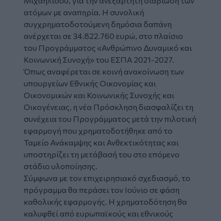
Μιχαηλίδου, για την ανεξάρτητη διαβίωση των
ατόμων με αναπηρία. Η συνολική
συγχρηματοδοτούμενη δημόσια δαπάνη
ανέρχεται σε 34.822.760 ευρώ, στο πλαίσιο
του Προγράμματος «Ανθρώπινο Δυναμικό και
Κοινωνική Συνοχή» του ΕΣΠΑ 2021-2027.
Όπως αναφέρεται σε κοινή ανακοίνωση των
υπουργείων Εθνικής Οικονομίας και
Οικονομικών και Κοινωνικής Συνοχής και
Οικογένειας, η νέα Πρόσκληση διασφαλίζει τη
συνέχεια του Προγράμματος μετά την πιλοτική
εφαρμογή που χρηματοδοτήθηκε από το
Ταμείο Ανάκαμψης και Ανθεκτικότητας και
υποστηρίζει τη μετάβασή του στο επόμενο
στάδιο υλοποίησης.
Σύμφωνα με τον επιχειρησιακό σχεδιασμό, το
πρόγραμμα θα περάσει τον Ιούνιο σε φάση
καθολικής εφαρμογής. Η χρηματοδότηση θα
καλυφθεί από ευρωπαϊκούς και εθνικούς