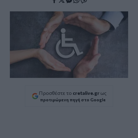
Facebook
Twitter
Messenger
Whatsapp
Viber
Προσθέστε το
cretalive.gr
ως
προτιμώμενη πηγή στο Google