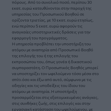
πόρους. Από το συνολικό ποσό, περίπου 30
εκατ. ευρώ κατευθύνονται στην παροχή της
υπηρεσίας του Προσωπικού Βοηθού σε
ορίζοντα τριετίας, με 10 εκατ. ευρώ ετησίως,
ενώ περίπου 5 εκατ. ευρώ αφορούν τις
αναγκαίες υποστηρικτικές δράσεις για την
εφαρμογή του προγράμματος.
Η υπηρεσία προβλέπει την υποστήριξη του
ατόμου με αναπηρία από Προσωπικό Βοηθό
της επιλογής του ή της επιλογής του
εκπροσώπου του, όπως γονέα ή δικαστικού
συμπαραστάτη. Ο Προσωπικός Βοηθός μπορεί
να υποστηρίζει τον ωφελούμενο τόσο μέσα στο
σπίτι όσο και έξω από αυτό, σύμφωνα με τις
οδηγίες και τις υποδείξεις του ίδιου του
ατόμου με αναπηρία. Η υποστήριξη
προσαρμόζεται στις εξατομικευμένες ανάγκες,
στις συνθήκες ζωής, στις επιλογές και στην
εργασιακή κατάσταση του ωφελούμενου, με