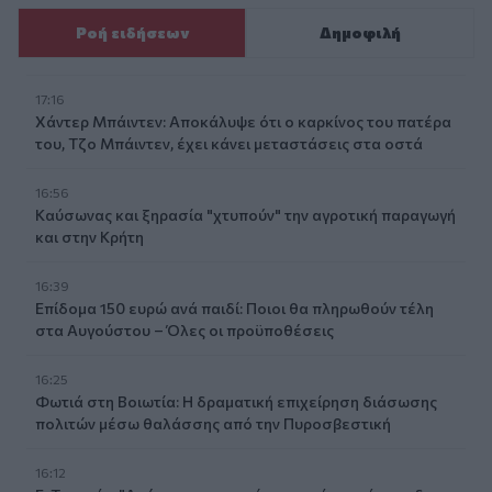
Ροή ειδήσεων
Δημοφιλή
17:16
Χάντερ Μπάιντεν: Αποκάλυψε ότι ο καρκίνος του πατέρα
του, Τζο Μπάιντεν, έχει κάνει μεταστάσεις στα οστά
16:56
Καύσωνας και ξηρασία "χτυπούν" την αγροτική παραγωγή
και στην Κρήτη
16:39
Επίδομα 150 ευρώ ανά παιδί: Ποιοι θα πληρωθούν τέλη
στα Αυγούστου – Όλες οι προϋποθέσεις
16:25
Φωτιά στη Βοιωτία: Η δραματική επιχείρηση διάσωσης
πολιτών μέσω θαλάσσης από την Πυροσβεστική
16:12