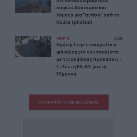
καφέ»: Δυσοσμία και
λύματα μια "ανάσα" από το
Κούλε (photos)
ΚΡΗΤΗ
12:05
Κρήτη: Στην εισαγγελία ο
φάκελος για τον τουρίστα
με τις ανήθικες προτάσεις -
Τι λέει η ΕΛ.ΑΣ για τη
10χρονη
ΑΝΑΚΑΛΥΨΤΕ ΠΕΡΙΣΣΟΤΕΡΑ