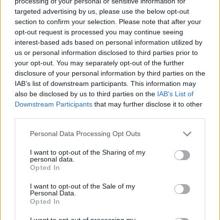
processing of your personal or sensitive information for
οι πιέσεις από το ηλεκτρονικό εμπόριο
targeted advertising by us, please use the below opt-out
section to confirm your selection. Please note that after your
opt-out request is processed you may continue seeing
15:29
Συναγερμός για άνδρα περιπατητή που ζήτησε τις πρώτες
interest-based ads based on personal information utilized by
βοήθειες κοντά στο φαράγγι του Τράφουλα
us or personal information disclosed to third parties prior to
your opt-out. You may separately opt-out of the further
disclosure of your personal information by third parties on the
15:26
Στέφανος Τσιτσιπάς: Διακοπές στην Ελβετία με τη νέα
IAB’s list of downstream participants. This information may
του σύντροφο (photos)
also be disclosed by us to third parties on the
IAB’s List of
Downstream Participants
that may further disclose it to other
third parties.
15:21
Λιονέλ Μέσι: Πέθανε ο πατέρας του
Personal Data Processing Opt Outs
15:17
I want to opt-out of the Sharing of my
Ιός Δυτικού Νείλου: Έως τον Οκτώβριο η έξαρση των
personal data.
κρουσμάτων - Τα συμπτώματα που δεν πρέπει να
Opted In
αγνοήσουμε
I want to opt-out of the Sale of my
Personal Data.
15:03
Opted In
Άμεση κι αποτελεσματική επέμβαση της πυροσβεστικής
για φωτιά στα Νέα Ρούματα
I want to opt-out of processing my