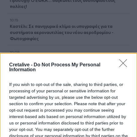
Προσοχή! Ο ΕΦΚΑ… δαγκώνει τους ανυποψίαστους
πολίτες!
10:15
Καστέλι: Σε πανηγυρικό κλίμα οι υπογραφές για τα
συστήματα αεροναυτιλίας του νέου αεροδρομίου -
Φωτογραφίες
10:09
Η μεγάλη αλλαγή στις συσκευασίες: Τι αλλάζει στην ΕΕ
από τις 12 Αυγούστου
Cretalive -
Do Not Process My Personal
Information
10:07
Τι θα δούμε στα Κηποθέατρα Ηρακλείου το
If you wish to opt-out of the sale, sharing to third parties, or
Σαββατοκύριακο
processing of your personal or sensitive information for
targeted advertising by us, please use the below opt-out
section to confirm your selection. Please note that after your
10:00
opt-out request is processed you may continue seeing
«Το Δικαίωμα» γίνεται λογοτεχνία: Ο Δήμος Αγίου
Νικολάου προκηρύσσει τον 33ο Πανελλήνιο Λογοτεχνικό
interest-based ads based on personal information utilized by
Διαγωνισμό
us or personal information disclosed to third parties prior to
your opt-out. You may separately opt-out of the further
disclosure of your personal information by third parties on the
09:57