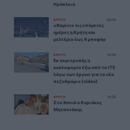
Ηράκλειο
ΚΡΗΤΗ
08:34
«Καμίνι» τις επόμενες
ημέρες η Κρήτη και
μελτέμια έως 8 μποφόρ
ΚΡΗΤΗ
10:36
Εκ περιτροπής η
κυκλοφορία έξω από το ΙΤΕ
λόγω των έργων για το νέο
πεζοδρόμιο (video)
ΚΡΗΤΗ
10:26
Στα Χανιά ο Κυριάκος
Μητσοτάκης