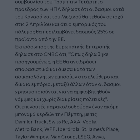
συμβουλίου του Τραμπ την Τετάρτη, ο
πρόεδρος των ΗΠΑ δήλωσε ότι οι δασμοί κατά
του Καναδά και του Μεξικού θα τεθούν σε ισχύ
στις 2 Απριλίου και ότι ο εμπορικός του
πόλεμος θα περιλαμβάνει δασμούς 25% σε
προϊόντα από την ΕΕ.
Εκπρόσωπος της Ευρωπαϊκής Επιτροπής
δήλωσε στο
CNBC
ότι, "Όπως δηλώθηκε
προηγουμένως, η ΕΕ θα αντιδράσει
αποφασιστικά και άμεσα κατά των
αδικαιολόγητων εμποδίων στο ελεύθερο και
δίκαιο εμπόριο, μεταξύ άλλων όταν οι δασμοί
χρησιμοποιούνται για να αμφισβητηθούν
νόμιμες και χωρίς διακρίσεις πολιτικές".
Οι επενδυτές παρακολουθούσαν έναν ακόμη
μποναμά κερδών την Πέμπτη, με τις
Daimler Truck
,
Swiss Re
,
AXA
,
Veolia
,
Metro Bank
,
WPP
,
Iberdrola
,
St
.
James
'
s Place
,
TaylorWimpey
,
Man Group
,
LSEG
,
Aviva
,