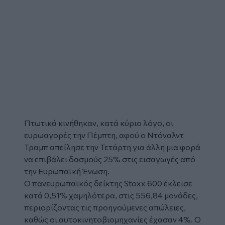
Πτωτικά κινήθηκαν, κατά κύριο λόγο, οι
ευρωαγορές
την Πέμπτη, αφού ο
Ντόναλντ
Τραμπ
απείλησε την Τετάρτη για άλλη μια φορά
να επιβάλει
δασμούς
25% στις εισαγωγές από
την Ευρωπαϊκή Ένωση.
Ο πανευρωπαϊκός δείκτης
Stoxx
600 έκλεισε
κατά 0,51% χαμηλότερα, στις 556,84 μονάδες,
περιορίζοντας τις προηγούμενες απώλειες,
καθώς οι αυτοκινητοβιομηχανίες έχασαν 4%. Ο