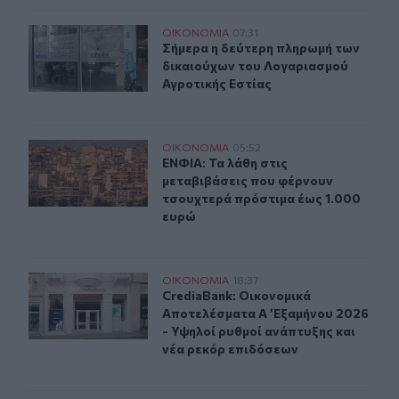
Σήμερα η δεύτερη πληρωμή των δικαιούχων του Λογαρι
ΟΙΚΟΝΟΜΙΑ
07:31
Σήμερα η δεύτερη πληρωμή των δικ
Σήμερα η δεύτερη πληρωμή των
δικαιούχων του Λογαριασμού
Αγροτικής Εστίας
ΕΝΦΙΑ: Τα λάθη στις μεταβιβάσεις που φέρνουν τσουχτ
ΟΙΚΟΝΟΜΙΑ
05:52
ΕΝΦΙΑ: Τα λάθη στις μεταβιβάσεις
ΕΝΦΙΑ: Τα λάθη στις
μεταβιβάσεις που φέρνουν
τσουχτερά πρόστιμα έως 1.000
ευρώ
CrediaBank: Οικονομικά Αποτελέσματα A ’Εξαμήνου 202
ΟΙΚΟΝΟΜΙΑ
18:37
CrediaBank: Οικονομικά Αποτελέσμα
CrediaBank: Οικονομικά
Αποτελέσματα A ’Εξαμήνου 2026
- Υψηλοί ρυθμοί ανάπτυξης και
νέα ρεκόρ επιδόσεων