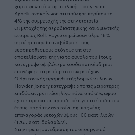
χαρτοφυλακίου της ιταλικής οικογένειας
Agnelli
, ανακοίνωσε ότι πούλησε περίπου το
4% της συμμετοχής της στην εταιρεία.
Οι μετοχές της αεροδιαστημικής και αμυντικής
εταιρείας
Rolls Royce
σημείωσαν άλμα 16%,
αφού η εταιρεία αναβάθμισε τους
μεσοπρόθεσμους στόχους της στα
αποτελέσματά της για το σύνολο του έτους,
κατέγραψε υψηλότερα έσοδα και κέρδη και
επανέφερε τα μερίσματα των μετόχων.
Ο βρετανικός προμηθευτής δομικών υλικών
Howden Joinery
κατέγραψε από τις χειρότερες
επιδόσεις, με πτώση λίγο πάνω από 6%, αφού
έχασε οριακά τις προσδοκίες για τα έσοδα του
έτους, παρά την ανακοίνωση μιας νέας
επαναγοράς μετοχών ύψους 100 εκατ. λιρών
(126,7 εκατ. δολαρίων).
Στην πρώτη συνεδρίαση του υπουργικού