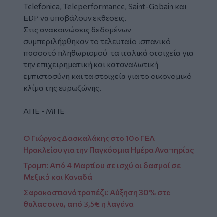
Telefonica
,
Teleperformance
,
Saint
-
Gobain
και
EDP
να υποβάλουν εκθέσεις.
Στις ανακοινώσεις δεδομένων
συμπεριλήφθηκαν το τελευταίο ισπανικό
ποσοστό πληθωρισμού, τα ιταλικά στοιχεία για
την επιχειρηματική και καταναλωτική
εμπιστοσύνη και τα στοιχεία για το οικονομικό
κλίμα της ευρωζώνης.
ΑΠΕ - ΜΠΕ
Ο Γιώργος Δασκαλάκης στο 10ο ΓΕΛ
Ηρακλείου για την Παγκόσμια Ημέρα Αναπηρίας
Τραμπ: Από 4 Μαρτίου σε ισχύ οι δασμοί σε
Μεξικό και Καναδά
Σαρακοστιανό τραπέζι: Αύξηση 30% στα
θαλασσινά, από 3,5€ η λαγάνα