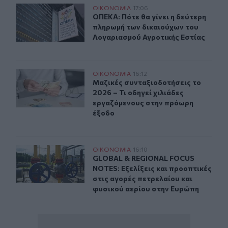
ΟΠΕΚΑ: Πότε θα γίνει η δεύτερη πληρωμή των δικαιού
ΟΙΚΟΝΟΜΙΑ
17:06
ΟΠΕΚΑ: Πότε θα γίνει η δεύτερη π
ΟΠΕΚΑ: Πότε θα γίνει η δεύτερη
πληρωμή των δικαιούχων του
Λογαριασμού Αγροτικής Εστίας
Μαζικές συνταξιοδοτήσεις το 2026 – Τι οδηγεί χιλιάδ
ΟΙΚΟΝΟΜΙΑ
16:12
Μαζικές συνταξιοδοτήσεις το 2026 
Μαζικές συνταξιοδοτήσεις το
2026 – Τι οδηγεί χιλιάδες
εργαζόμενους στην πρόωρη
έξοδο
GLOBAL & REGIONAL FOCUS NOTES: Εξελίξεις και προοπ
ΟΙΚΟΝΟΜΙΑ
16:10
GLOBAL & REGIONAL FOCUS NOTES: Ε
GLOBAL & REGIONAL FOCUS
NOTES: Εξελίξεις και προοπτικές
στις αγορές πετρελαίου και
φυσικού αερίου στην Ευρώπη