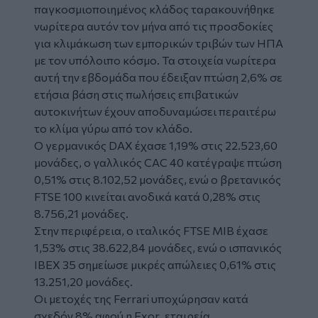
παγκοσμιοποιημένος κλάδος ταρακουνήθηκε
νωρίτερα αυτόν τον μήνα από τις προσδοκίες
για κλιμάκωση των εμπορικών τριβών των ΗΠΑ
με τον υπόλοιπο κόσμο. Τα στοιχεία νωρίτερα
αυτή την εβδομάδα που έδειξαν πτώση 2,6% σε
ετήσια βάση στις πωλήσεις επιβατικών
αυτοκινήτων έχουν αποδυναμώσει περαιτέρω
το κλίμα γύρω από τον κλάδο.
Ο γερμανικός
DAX
έχασε 1,19% στις 22.523,60
μονάδες, ο γαλλικός
CAC
40 κατέγραψε πτώση
0,51% στις 8.102,52 μονάδες, ενώ ο βρετανικός
FTSE
100 κινείται ανοδικά κατά 0,28% στις
8.756,21 μονάδες.
Στην περιφέρεια, ο ιταλικός
FTSE MIB
έχασε
1,53% στις 38.622,84 μονάδες, ενώ ο ισπανικός
IBEX
35 σημείωσε μικρές απώλειες 0,61% στις
13.251,20 μονάδες.
Οι μετοχές της
Ferrari
υποχώρησαν κατά
σχεδόν 8% αφού η
Exor
, εταιρεία