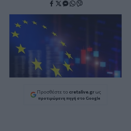
Facebook
Twitter
Messenger
Whatsapp
Viber
Προσθέστε το
cretalive.gr
ως
προτιμώμενη πηγή στο Google