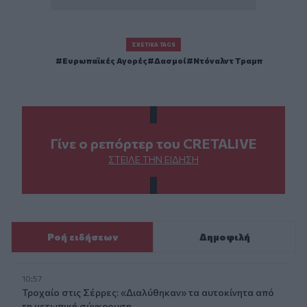
ΣΧΕΤΙΚΆ TAGS
Ευρωπαϊκές Αγορές
Δασμοί
Ντόναλντ Τραμπ
Γίνε ο ρεπόρτερ του CRETALIVE
ΣΤΕΊΛΕ ΤΗΝ ΕΊΔΗΣΗ
Ροή ειδήσεων
Δημοφιλή
10:57
Τροχαίο στις Σέρρες: «Διαλύθηκαν» τα αυτοκίνητα από
τη μετωπική σύγκρουση