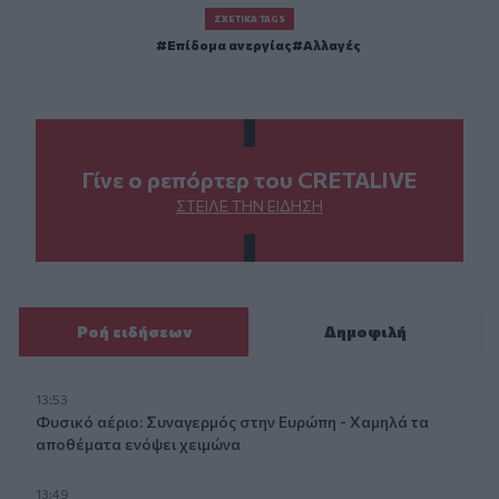
ΣΧΕΤΙΚΆ TAGS
Επίδομα ανεργίας
Αλλαγές
Γίνε ο ρεπόρτερ του CRETALIVE
ΣΤΕΊΛΕ ΤΗΝ ΕΊΔΗΣΗ
Ροή ειδήσεων
Δημοφιλή
13:53
Φυσικό αέριο: Συναγερμός στην Ευρώπη - Χαμηλά τα
αποθέματα ενόψει χειμώνα
13:49