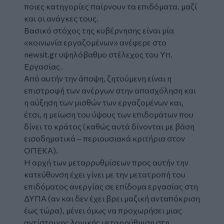
ποιες κατηγορίες παίρνουν τα επιδόματα, μαζί
και οι ανάγκες τους.
Βασικό στόχος της κυβέρνησης είναι μία
«κοινωνία εργαζομένων» ανέφερε στο
newsit.gr υψηλόβαθμο στέλεχος του Υπ.
Εργασίας.
Από αυτήν την άποψη, ζητούμενη είναι η
επιστροφή των ανέργων στην απασχόληση και
η αύξηση των μισθών των εργαζομένων και,
έτσι, η μείωση του ύψους των επιδομάτων που
δίνει το κράτος (καθώς αυτά δίνονται με βάση
εισοδηματικά – περιουσιακά κριτήρια στον
ΟΠΕΚΑ).
Η αρχή των μεταρρυθμίσεων προς αυτήν την
κατεύθυνση έχει γίνει με την μετατροπή του
επιδόματος ανεργίας σε επίδομα εργασίας στη
ΔΥΠΑ (αν και δεν έχει βρει μαζική ανταπόκριση
έως τώρα), μένει όμως να προχωρήσει μιας
αντίστοιχης λογικής μεταρρύθμιση στη