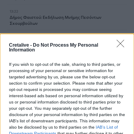
13:22
Δήμος Φαιστού: Εκδήλωση Μνήμης Πεσόντων
Σκουρβούλων
13:11
Περιφέρεια Κρήτης: Μισό εκατομ. ευρώ για έργα οδικής
Cretalive -
Do Not Process My Personal
ασφάλειας
Information
12:56
If you wish to opt-out of the sale, sharing to third parties, or
Έρχονται νέες προσλήψεις στο Λιμενικό - "Ενισχύσαμε
processing of your personal or sensitive information for
ήδη την Κρήτη" λέει ο Κικίλιας
targeted advertising by us, please use the below opt-out
section to confirm your selection. Please note that after your
12:49
opt-out request is processed you may continue seeing
Αφροδίτη Νέστορα: Η σπαρακτική ανάρτηση για τη
interest-based ads based on personal information utilized by
μητέρα της που χάθηκε στην εμπρηστική επίθεση
us or personal information disclosed to third parties prior to
your opt-out. You may separately opt-out of the further
12:42
disclosure of your personal information by third parties on the
Μαρινάκης για Αλ. Τσίπρα: Η συλλογική μνήμη δεν σβήνει
IAB’s list of downstream participants. This information may
τόσο εύκολα όσο εκείνος πιστεύει
also be disclosed by us to third parties on the
IAB’s List of
Downstream Participants
that may further disclose it to other