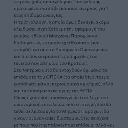
έτη συνεχούς απασχόλησης – ασφάλισης
προκειμένου να λάβει κάποιος άνεργος για 1
έτος επίδομα ανεργίας.
Η τρίτη αλλαγή, η οποία όμως δεν έχει ακόμα
κλειδώσει, σχετίζεται με την εφαρμογή του
ενιαίου, εθνικού Μητρώου Παροχών και
Επιδομάτων, το οποίο έχει θεσπιστεί και
ετοιμάζεται από το Υπουργείο Οικονομικών
και πιο συγκεκριμένα τις υπηρεσίες του
Γενικού Λογιστηρίου του Κράτους.
Στο Μητρώο αυτό θα ενταχθούν όχι μόνο τα
επιδόματα του ΟΠΕΚΑ (τα οποία δίνονται με
εισοδηματικά και περιουσιακά κριτήρια), αλλά
και τα επιδόματα ανεργίας της ΔΥΠΑ.
Όπως έχουν ήδη προαναγγείλει στελέχη του
οικονομικού επιτελείου, από τη στιγμή που θα
τεθεί σε λειτουργία το Μητρώο Παροχών, θα
γίνουν οι αναγκαίες διασταυρώσεις σε σχέση
με ποιο πολίτης παίρνει ποιο επίδομα, αλλά και