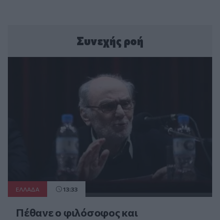
Συνεχής ροή
ΕΛΛAΔΑ
13:33
Πέθανε ο φιλόσοφος και