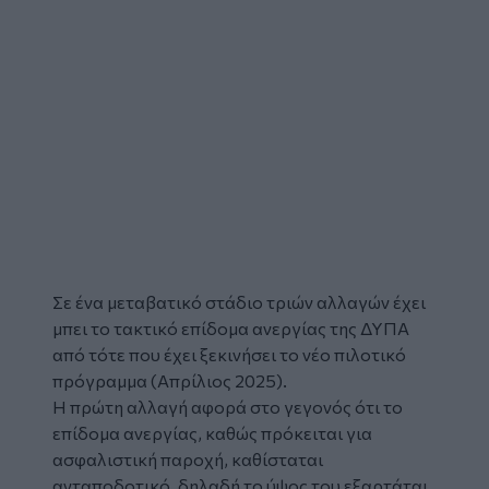
Σε ένα μεταβατικό στάδιο τριών
αλλαγών
έχει
μπει το τακτικό
επίδομα ανεργίας
της ΔΥΠΑ
από τότε που έχει ξεκινήσει το νέο πιλοτικό
πρόγραμμα (Απρίλιος 2025).
Η πρώτη αλλαγή αφορά στο γεγονός ότι το
επίδομα ανεργίας, καθώς πρόκειται για
ασφαλιστική παροχή, καθίσταται
ανταποδοτικό, δηλαδή το ύψος του εξαρτάται