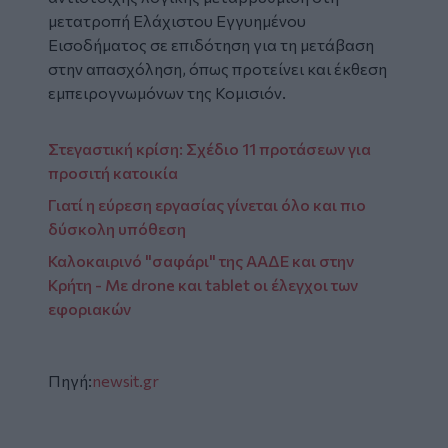
μετατροπή Ελάχιστου Εγγυημένου
Εισοδήματος σε επιδότηση για τη μετάβαση
στην απασχόληση, όπως προτείνει και έκθεση
εμπειρογνωμόνων της Κομισιόν.
Στεγαστική κρίση: Σχέδιο 11 προτάσεων για
προσιτή κατοικία
Γιατί η εύρεση εργασίας γίνεται όλο και πιο
δύσκολη υπόθεση
Καλοκαιρινό "σαφάρι" της ΑΑΔΕ και στην
Κρήτη - Με drone και tablet οι έλεγχοι των
εφοριακών
Πηγή:
newsit.gr