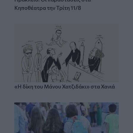
Κηποθέατρα την Τρίτη 11/8
«Η δίκη του Μάνου Χατζιδάκι» στα Χανιά