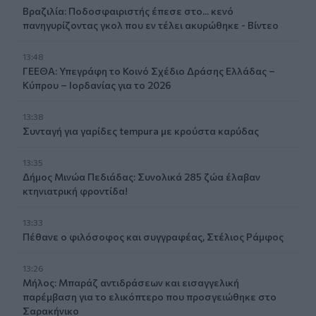
Βραζιλία: Ποδοσφαιριστής έπεσε στο... κενό
πανηγυρίζοντας γκολ που εν τέλει ακυρώθηκε - Βίντεο
13:48
ΓΕΕΘΑ: Υπεγράφη το Κοινό Σχέδιο Δράσης Ελλάδας –
Κύπρου – Ιορδανίας για το 2026
13:38
Συνταγή για γαρίδες tempura με κρούστα καρύδας
13:35
Δήμος Μινώα Πεδιάδας: Συνολικά 285 ζώα έλαβαν
κτηνιατρική φροντίδα!
13:33
Πέθανε ο φιλόσοφος και συγγραφέας, Στέλιος Ράμφος
13:26
Μήλος: Μπαράζ αντιδράσεων και εισαγγελική
παρέμβαση για το ελικόπτερο που προσγειώθηκε στο
Σαρακήνικο