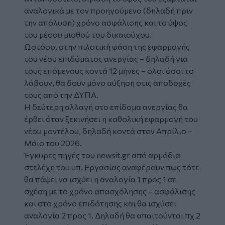
αναλογικά με τον προηγούμενο (δηλαδή πριν
την απόλυση) χρόνο ασφάλισης και το ύψος
του μέσου μισθού του δικαιούχου.
Ωστόσο, στην πιλοτική φάση της εφαρμογής
του νέου επιδόματος ανεργίας – δηλαδή για
τους επόμενους κοντά 12 μήνες – όλοι όσοι το
λάβουν, θα δουν μόνο αύξηση στις αποδοχές
τους από την ΔΥΠΑ.
Η δεύτερη αλλαγή στο επίδομα ανεργίας θα
έρθει όταν ξεκινήσει η καθολική εφαρμογή του
νέου μοντέλου, δηλαδή κοντά στον Απρίλιο –
Μάιο του 2026.
Έγκυρες πηγές του newsit.gr από αρμόδια
στελέχη του υπ. Εργασίας αναφέρουν πως τότε
θα πάψει να ισχύει η αναλογία 1 προς 1 σε
σχέση με το χρόνο απασχόλησης – ασφάλισης
και στο χρόνο επιδότησης και θα ισχύσει
αναλογία 2 προς 1. Δηλαδή θα απαιτούνται πχ 2