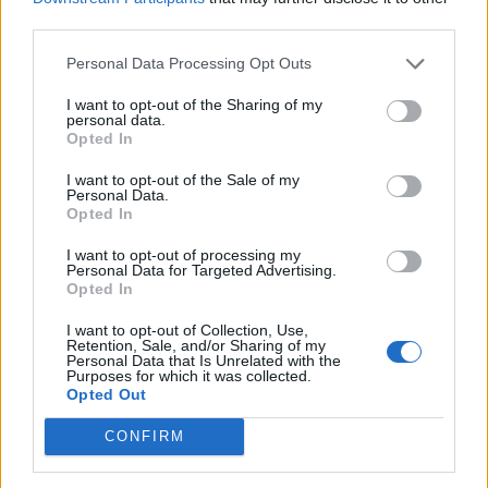
12:41
third parties.
Κικίλιας: «Έρχονται 420 νέες προσλήψεις στο Λιμενικό
Σώμα»
Personal Data Processing Opt Outs
I want to opt-out of the Sharing of my
12:34
personal data.
Νέο ρεκόρ για την "Οδύσσεια" - Η πιο επιτυχημένη ταινία
Opted In
του Νόλαν
I want to opt-out of the Sale of my
Personal Data.
12:22
Opted In
Φωτιά στον Κουβαρά: Καλύτερη η εικόνα, συνεχίζεται η
μάχη με τις εστίες - Βίντεο & φωτογραφίες
I want to opt-out of processing my
Personal Data for Targeted Advertising.
Opted In
12:20
«Ακούμε, Τρώμε και Πίνουμε Κρητικά»: Τα πανηγύρια
I want to opt-out of Collection, Use,
γίνονται «όχημα» για τα προϊόντα της Κρήτης
Retention, Sale, and/or Sharing of my
Personal Data that Is Unrelated with the
Purposes for which it was collected.
12:17
Opted Out
Λ. Μενδώνη για Ν. Καλογερόπουλο: Υπηρέτησε την τέχνη
«με αφοσίωση, ήθος και ανιδιοτέλεια»
CONFIRM
12:10