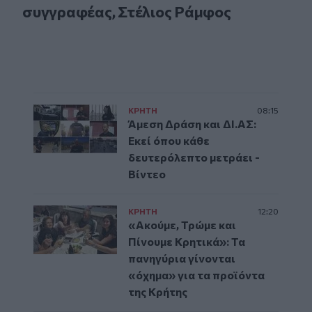
συγγραφέας, Στέλιος Ράμφος
ΚΡΗΤΗ
08:15
Άμεση Δράση και ΔΙ.ΑΣ:
Εκεί όπου κάθε
δευτερόλεπτο μετράει -
Βίντεο
ΚΡΗΤΗ
12:20
«Ακούμε, Τρώμε και
Πίνουμε Κρητικά»: Τα
πανηγύρια γίνονται
«όχημα» για τα προϊόντα
της Κρήτης