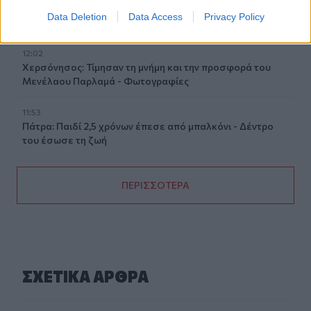
Ηράκλειο: Με επιτυχία ολοκληρώθηκε η δράση
Data Deletion
Data Access
Privacy Policy
«Μαγειρέματα – Ιστορίες χωρίς Σύνορα»
12:02
Χερσόνησος: Τίμησαν τη μνήμη και την προσφορά του
Μενέλαου Παρλαμά - Φωτογραφίες
11:53
Πάτρα: Παιδί 2,5 χρόνων έπεσε από μπαλκόνι - Δέντρο
του έσωσε τη ζωή
ΠΕΡΙΣΣΟΤΕΡΑ
ΣΧΕΤΙΚA AΡΘΡΑ