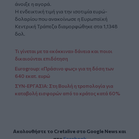
άνοιξε η αγορά.
Η ενδεικτική τιμή για την ισοτιμία ευρώ-
δολαρίου που ανακοίνωσε η Ευρωπαϊκή
Κεντρική Τράπεζα διαμορφώθηκε στα 1,1348
δολ.
Τι γίνεται με τα «κόκκινα» δάνεια και ποιοι
δικαιούνται επιδότηση
Eurogroup: «Πράσινο φως» για τη δόση των
640 εκατ. ευρώ
ΣΥΝ-ΕΡΓΑΣΙΑ: Στη Βουλή η τροπολογία για
καταβολή εισφορών από το κράτος κατά 60%
Ακολουθήστε το Cretalive στο
Google News
και
στο
Facebook