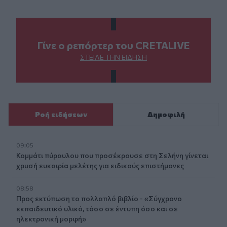
Γίνε ο ρεπόρτερ του CRETALIVE
ΣΤΕΊΛΕ ΤΗΝ ΕΊΔΗΣΗ
Ροή ειδήσεων
Δημοφιλή
09:05
Κομμάτι πύραυλου που προσέκρουσε στη Σελήνη γίνεται
χρυσή ευκαιρία μελέτης για ειδικούς επιστήμονες
08:58
Προς εκτύπωση το πολλαπλό βιβλίο - «Σύγχρονο
εκπαιδευτικό υλικό, τόσο σε έντυπη όσο και σε
ηλεκτρονική μορφή»