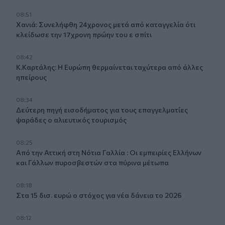
08:51
Χανιά: Συνελήφθη 24χρονος μετά από καταγγελία ότι
κλείδωσε την 17χρονη πρώην του ε σπίτι
08:42
Κ.Καρτάλης: Η Ευρώπη θερμαίνεται ταχύτερα από άλλες
ηπείρους
08:34
Δεύτερη πηγή εισοδήματος για τους επαγγελματίες
ψαράδες ο αλιευτικός τουρισμός
08:25
Από την Αττική στη Νότια Γαλλία : Οι εμπειρίες Ελλήνων
και Γάλλων πυροσβεστών στα πύρινα μέτωπα
08:18
Στα 15 δισ. ευρώ ο στόχος για νέα δάνεια το 2026
08:12