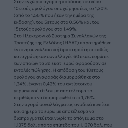
Στην εγχώρια αγορά η απόδοση του νέου
10ετούς ομολόγου υποχώρησε έως το 1,30%
(από το 1,56% που ήταν την ημέρα της
έκδοσης), του 5ετούς στο 0,56% και του
15ετούς ομολόγου στο 1,49%.
Στο Ηλεκτρονικό Σύστημα Συναλλαγών της
Τραπέζης της Ελλάδος (ΗΔΑΤ) παρατηρήθηκε
έντονη συναλλακτική δραστηριότητα καθώς
καταγράφηκαν συναλλαγές 60 εκατ. ευρώ εκ
των οποίων τα 38 εκατ. ευρώ αφορούσαν σε
εντολές πώλησης. Η απόδοση του 10ετούς
ομολόγου αναφοράς διαμορφώθηκε στο
1,34%, έναντι 0,42% του αντίστοιχου
γερμανικού τίτλου με αποτέλεσμα το
περιθώριο να διαμορφωθεί στο 1,76%.
Στην αγορά συναλλάγματος ανοδικά κινείται
και σήμερα το ευρώ με αποτέλεσμα να
διαπραγματεύεται νωρίς το απόγευμα στο
1.1375 δολ. από το επίπεδο του 1,1370 δολ. που