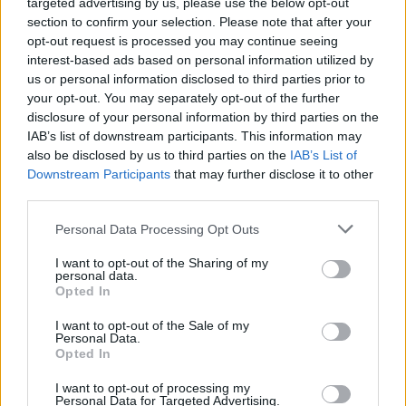
targeted advertising by us, please use the below opt-out
section to confirm your selection. Please note that after your
07:31
opt-out request is processed you may continue seeing
Ένας πρόσφυγας από τη Σμύρνη σχεδίασε το αυτοκίνητο
interest-based ads based on personal information utilized by
που αντέγραψε όλος ο κόσμος
us or personal information disclosed to third parties prior to
your opt-out. You may separately opt-out of the further
07:23
disclosure of your personal information by third parties on the
Η Σαγκάη ακυρώνει 1.300 πτήσεις ενόψει του τυφώνα
IAB’s list of downstream participants. This information may
Dolphin
also be disclosed by us to third parties on the
IAB’s List of
Downstream Participants
that may further disclose it to other
07:17
third parties.
Περού: Δεκατρείς νεκροί και τέσσερις τραυματίες σε
τροχαίο
Personal Data Processing Opt Outs
07:10
I want to opt-out of the Sharing of my
Εορτολόγιο: Ποιοι γιορτάζουν σήμερα 9 Αυγούστου
personal data.
Opted In
07:03
I want to opt-out of the Sale of my
Νιγηρία: 1.500 ζευγάρια παντρεύτηκαν σε διήμερη
Personal Data.
εκδήλωση
Opted In
I want to opt-out of processing my
06:57
Personal Data for Targeted Advertising.