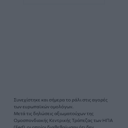
Συνεχίστηκε και σήμερα το ράλι στις αγορές
των ευρωπαϊκών ομολόγων.
Μετά τις δηλώσεις αξιωματούχων της
Ομοσπονδιακής Κεντρικής Τράπεζας των ΗΠΑ
(Fed), οι οποίοι διαβεβαίωσαν ότι δεν