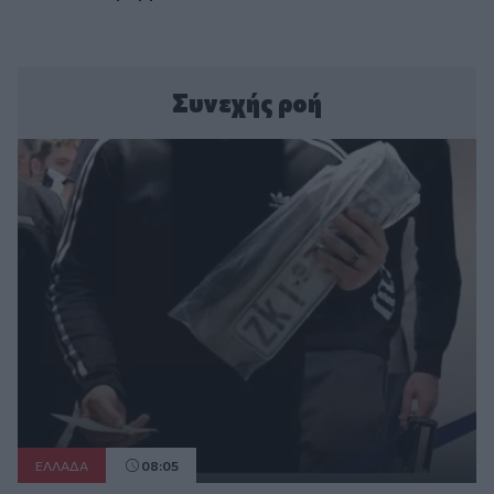
Συνεχής ροή
ΕΛΛAΔΑ
08:05