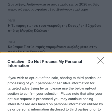
Συντάξεις: Αυξάνονται οι αποχωρήσεις το 2026 καθώς
περισσότεροι ασφαλισμένοι βγαίνουν νωρίτερα
16:15
Η Έμπαρος τίμησε τους νεκρούς της Κατοχής - 82 χρόνια
από τη Μεγάλη Κύκλωση
16:13
Καύσιμα: Γιατί οι τιμές παραμένουν υψηλές μέσα στην
περίοδο των διακοπών
Cretalive -
Do Not Process My Personal
16:10
Information
Έφυγαν» 6.000 εισιτήρια από τον κόσμο του ΟΦΗ για το
Σούπερ Καπ
If you wish to opt-out of the sale, sharing to third parties, or
processing of your personal or sensitive information for
15:54
targeted advertising by us, please use the below opt-out
Ο Γ. Αγριμανάκης Αντιδήμαρχος Υπηρεσίας το Σάββατο 8
section to confirm your selection. Please note that after your
και την Κυριακή 9 Αυγούστου
opt-out request is processed you may continue seeing
interest-based ads based on personal information utilized by
15:48
us or personal information disclosed to third parties prior to
Δυτική Αττική: Ολοκληρώθηκαν οι αυτοψίες στις