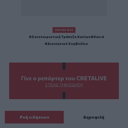
ΣΧΕΤΙΚΆ TAGS
Συνεταιριστική Τράπεζα Χανίων
Χανιά
Διοικητικό Συμβούλιο
Γίνε ο ρεπόρτερ του CRETALIVE
ΣΤΕΊΛΕ ΤΗΝ ΕΊΔΗΣΗ
Ροή ειδήσεων
Δημοφιλή