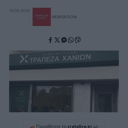
18.06.2026
NEWSROOM
Facebook
Twitter
Messenger
Whatsapp
Viber
Προσθέστε το
cretalive.gr
ως