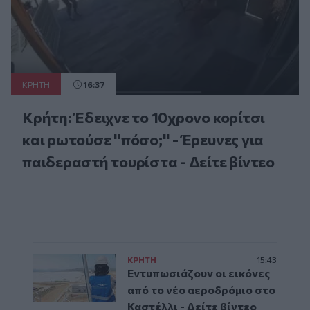
ΚΡΗΤΗ
16:37
Κρήτη: Έδειχνε το 10χρονο κορίτσι
και ρωτούσε "πόσο;" - Έρευνες για
παιδεραστή τουρίστα - Δείτε βίντεο
ΚΡΗΤΗ
15:43
Εντυπωσιάζουν οι εικόνες
από το νέο αεροδρόμιο στο
Καστέλλι - Δείτε βίντεο