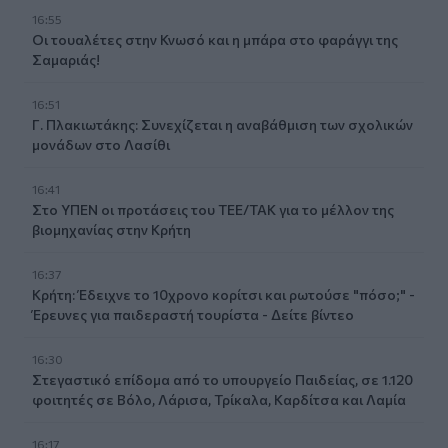
16:55
Οι τουαλέτες στην Κνωσό και η μπάρα στο φαράγγι της
Σαμαριάς!
16:51
Γ. Πλακιωτάκης: Συνεχίζεται η αναβάθμιση των σχολικών
μονάδων στο Λασίθι
16:41
Στο ΥΠΕΝ οι προτάσεις του ΤΕΕ/ΤΑΚ για το μέλλον της
βιομηχανίας στην Κρήτη
16:37
Κρήτη: Έδειχνε το 10χρονο κορίτσι και ρωτούσε "πόσο;" -
Έρευνες για παιδεραστή τουρίστα - Δείτε βίντεο
16:30
Στεγαστικό επίδομα από το υπουργείο Παιδείας, σε 1.120
φοιτητές σε Βόλο, Λάρισα, Τρίκαλα, Καρδίτσα και Λαμία
16:17