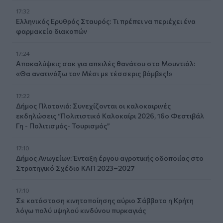
17:32
Ελληνικός Ερυθρός Σταυρός: Τι πρέπει να περιέχει ένα
φαρμακείο διακοπών
17:24
Aποκαλύψεις σοκ για απειλές θανάτου στο Μουντιάλ:
«Θα ανατινάξω τον Μέσι με τέσσερις βόμβες!»
17:22
Δήμος Πλατανιά: Συνεχίζονται οι καλοκαιρινές
εκδηλώσεις “Πολιτιστικό Καλοκαίρι 2026, 16ο Φεστιβάλ
Γη - Πολιτισμός- Τουρισμός”
17:10
Δήμος Ανωγείων: Ένταξη έργου αγροτικής οδοποιίας στο
Στρατηγικό Σχέδιο ΚΑΠ 2023–2027
17:10
Σε κατάσταση κινητοποίησης αύριο Σάββατο η Κρήτη
λόγω πολύ υψηλού κινδύνου πυρκαγιάς