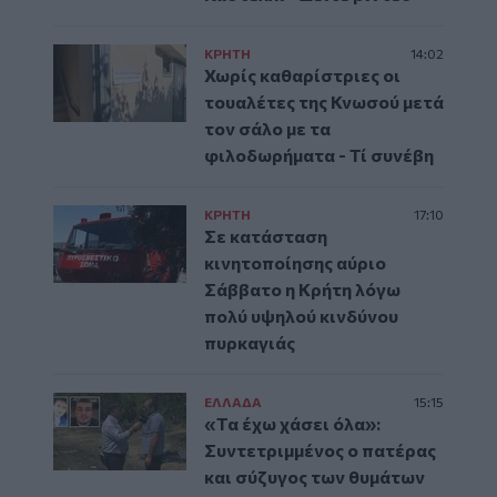
ΚΡΗΤΗ
14:02
Χωρίς καθαρίστριες οι
τουαλέτες της Κνωσού μετά
τον σάλο με τα
φιλοδωρήματα - Τί συνέβη
ΚΡΗΤΗ
17:10
Σε κατάσταση
κινητοποίησης αύριο
Σάββατο η Κρήτη λόγω
πολύ υψηλού κινδύνου
πυρκαγιάς
ΕΛΛAΔΑ
15:15
«Τα έχω χάσει όλα»:
Συντετριμμένος ο πατέρας
και σύζυγος των θυμάτων