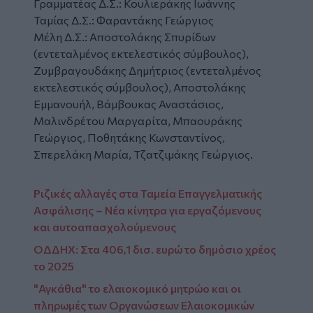
Γραμματέας Δ.Σ.: Κουλιεράκης Ιωάννης
Ταμίας Δ.Σ.: Φαραντάκης Γεώργιος
Μέλη Δ.Σ.: Αποστολάκης Σπυρίδων
(εντεταλμένος εκτελεστικός σύμβουλος),
Ζυμβραγουδάκης Δημήτριος (εντεταλμένος
εκτελεστικός σύμβουλος), Αποστολάκης
Εμμανουήλ, Βάμβουκας Αναστάσιος,
Μαλινδρέτου Μαργαρίτα, Μπαουράκης
Γεώργιος, Ποθητάκης Κωνσταντίνος,
Σπερελάκη Μαρία, Τζατζιμάκης Γεώργιος.
Ριζικές αλλαγές στα Ταμεία Επαγγελματικής
Ασφάλισης – Νέα κίνητρα για εργαζόμενους
και αυτοαπασχολούμενους
ΟΔΔΗΧ: Στα 406,1 δισ. ευρώ το δημόσιο χρέος
το 2025
"Αγκάθια" το ελαιοκομικό μητρώο και οι
πληρωμές των Οργανώσεων Ελαιοκομικών