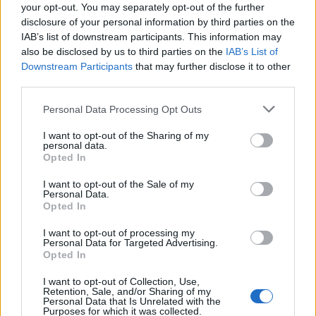
your opt-out. You may separately opt-out of the further
πυρόπληκτες περιοχές
disclosure of your personal information by third parties on the
IAB’s list of downstream participants. This information may
15:43
also be disclosed by us to third parties on the
IAB’s List of
Εντυπωσιάζουν οι εικόνες από το νέο αεροδρόμιο στο
Downstream Participants
that may further disclose it to other
Καστέλλι - Δείτε βίντεο
third parties.
15:38
Personal Data Processing Opt Outs
Πολιτική Προστασία: Νέα εναέρια μέσα και τεχνολογία
I want to opt-out of the Sharing of my
personal data.
15:36
Opted In
ΔΕΕΠ Ηρακλείου: «Η Κρήτη βρίσκεται στις
προτεραιότητες της κυβέρνησης»
I want to opt-out of the Sale of my
Personal Data.
Opted In
15:30
Η 97χρονη που περπάτησε πάνω σε φτερό αεροπλάνου
I want to opt-out of processing my
και έσπασε το προηγούμενο (δικό της) ρεκόρ Γκίνες
Personal Data for Targeted Advertising.
Opted In
ΠΕΡΙΣΣΟΤΕΡΑ
I want to opt-out of Collection, Use,
Retention, Sale, and/or Sharing of my
Personal Data that Is Unrelated with the
Purposes for which it was collected.