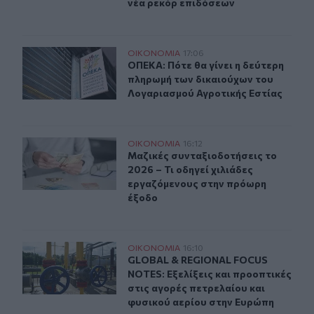
νέα ρεκόρ επιδόσεων
ΟΠΕΚΑ: Πότε θα γίνει η δεύτερη πληρωμή των δικαιού
ΟΙΚΟΝΟΜΙΑ
17:06
ΟΠΕΚΑ: Πότε θα γίνει η δεύτερη π
ΟΠΕΚΑ: Πότε θα γίνει η δεύτερη
πληρωμή των δικαιούχων του
Λογαριασμού Αγροτικής Εστίας
Μαζικές συνταξιοδοτήσεις το 2026 – Τι οδηγεί χιλιάδ
ΟΙΚΟΝΟΜΙΑ
16:12
Μαζικές συνταξιοδοτήσεις το 2026 
Μαζικές συνταξιοδοτήσεις το
2026 – Τι οδηγεί χιλιάδες
εργαζόμενους στην πρόωρη
έξοδο
GLOBAL & REGIONAL FOCUS NOTES: Εξελίξεις και προοπ
ΟΙΚΟΝΟΜΙΑ
16:10
GLOBAL & REGIONAL FOCUS NOTES: Ε
GLOBAL & REGIONAL FOCUS
NOTES: Εξελίξεις και προοπτικές
στις αγορές πετρελαίου και
φυσικού αερίου στην Ευρώπη