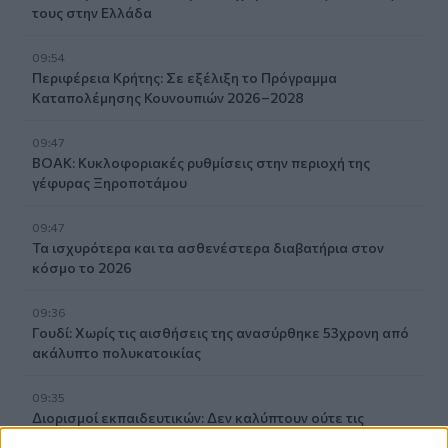
τους στην Ελλάδα
09:54
Περιφέρεια Κρήτης: Σε εξέλιξη το Πρόγραμμα
Καταπολέμησης Κουνουπιών 2026–2028
09:47
ΒΟΑΚ: Κυκλοφοριακές ρυθμίσεις στην περιοχή της
γέφυρας Ξηροποτάμου
09:47
Τα ισχυρότερα και τα ασθενέστερα διαβατήρια στον
κόσμο το 2026
09:36
Γουδί: Χωρίς τις αισθήσεις της ανασύρθηκε 53χρονη από
ακάλυπτο πολυκατοικίας
09:35
Διορισμοί εκπαιδευτικών: Δεν καλύπτουν ούτε τις
συνταξιοδοτήσεις- Ελάχιστες οι θέσεις στο Ηράκλειο