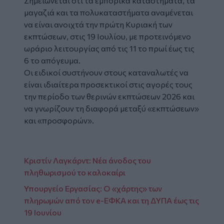
Σημειώνεται ότι τα εμπορικά καταστήματα, τα
μαγαζιά και τα πολυκαταστήματα αναμένεται
να είναι ανοιχτά την πρώτη Κυριακή των
εκπτώσεων, στις 19 Ιουλίου, με προτεινόμενο
ωράριο λειτουργίας από τις 11 το πρωί έως τις
6 το απόγευμα.
Οι ειδικοί συστήνουν στους καταναλωτές να
είναι ιδιαίτερα προσεκτικοί στις αγορές τους
την περίοδο των θερινών εκπτώσεων 2026 και
να γνωρίζουν τη διαφορά μεταξύ «εκπτώσεων»
και «προσφορών».
Κριστίν Λαγκάρντ: Νέα άνοδος του
πληθωρισμού το καλοκαίρι
Υπουργείο Εργασίας: Ο «χάρτης» των
πληρωμών από τον e-ΕΦΚΑ και τη ΔΥΠΑ έως τις
19 Ιουνίου