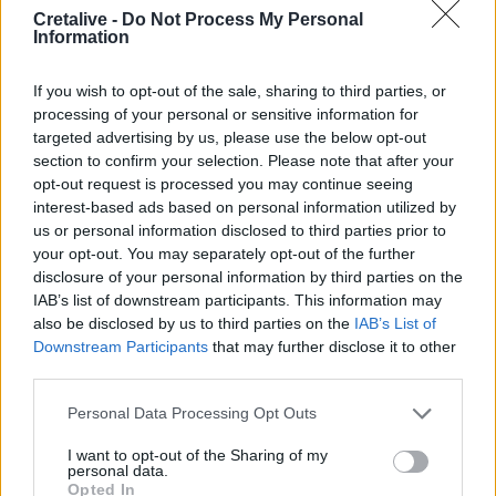
Cretalive -
Do Not Process My Personal
Information
09:28
Σέρρες: Δύο νεκροί μετά από μετωπική σύγκρουση ΙΧ με
φορτηγό στην Παλαιοκώμη
If you wish to opt-out of the sale, sharing to third parties, or
processing of your personal or sensitive information for
09:13
targeted advertising by us, please use the below opt-out
Μακελειό σε σχολείο στην Ταϊλάνδη: Στους 7 οι νεκροί
section to confirm your selection. Please note that after your
opt-out request is processed you may continue seeing
09:00
interest-based ads based on personal information utilized by
ΗΠΑ: Ένας νεκρός από τις πυρκαγιές στην Καλιφόρνια
us or personal information disclosed to third parties prior to
your opt-out. You may separately opt-out of the further
disclosure of your personal information by third parties on the
09:00
Η νέα εποχή της επιχειρηματικής χρηματοδότησης και η
IAB’s list of downstream participants. This information may
αξία των συνεργειών
also be disclosed by us to third parties on the
IAB’s List of
Downstream Participants
that may further disclose it to other
third parties.
ΠΕΡΙΣΣΟΤΕΡΑ
Personal Data Processing Opt Outs
I want to opt-out of the Sharing of my
personal data.
Opted In