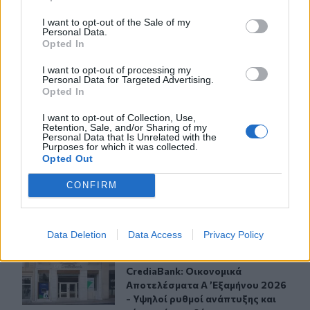
I want to opt-out of the Sale of my
ΣΧΕΤΙΚA AΡΘΡΑ
Personal Data.
Opted In
Σήμερα η δεύτερη πληρωμή των δικαιούχων του Λογαρι
ΟΙΚΟΝΟΜΙΑ
07:31
I want to opt-out of processing my
Σήμερα η δεύτερη πληρωμή των δικ
Σήμερα η δεύτερη πληρωμή των
Personal Data for Targeted Advertising.
Opted In
δικαιούχων του Λογαριασμού
Αγροτικής Εστίας
I want to opt-out of Collection, Use,
Retention, Sale, and/or Sharing of my
Personal Data that Is Unrelated with the
Purposes for which it was collected.
ΕΝΦΙΑ: Τα λάθη στις μεταβιβάσεις που φέρνουν τσουχτ
ΟΙΚΟΝΟΜΙΑ
05:52
Opted Out
ΕΝΦΙΑ: Τα λάθη στις μεταβιβάσεις
ΕΝΦΙΑ: Τα λάθη στις
μεταβιβάσεις που φέρνουν
CONFIRM
τσουχτερά πρόστιμα έως 1.000
ευρώ
Data Deletion
Data Access
Privacy Policy
CrediaBank: Οικονομικά Αποτελέσματα A ’Εξαμήνου 202
ΟΙΚΟΝΟΜΙΑ
18:37
CrediaBank: Οικονομικά Αποτελέσμα
CrediaBank: Οικονομικά
Αποτελέσματα A ’Εξαμήνου 2026
- Υψηλοί ρυθμοί ανάπτυξης και