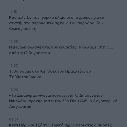
10:15
Καστέλι: Σε πανηγυρικό κλίμα οι υπογραφές για τα
συστήματα αεροναυτιλίας του νέου αεροδρομίου -
Φωτογραφίες
10:09
Η μεγάλη αλλαγή στις συσκευασίες: Τι αλλάζει στην ΕΕ
από τις 12 Αυγούστου
10:07
Τι θα δούμε στα Κηποθέατρα Ηρακλείου το
Σαββατοκύριακο
10:00
«Το Δικαίωμα» γίνεται λογοτεχνία: Ο Δήμος Αγίου
Νικολάου προκηρύσσει τον 33ο Πανελλήνιο Λογοτεχνικό
Διαγωνισμό
09:57
Κέιτι Πέρι και Τζάστιν Τριντό αχώριστοι στις διακοπές