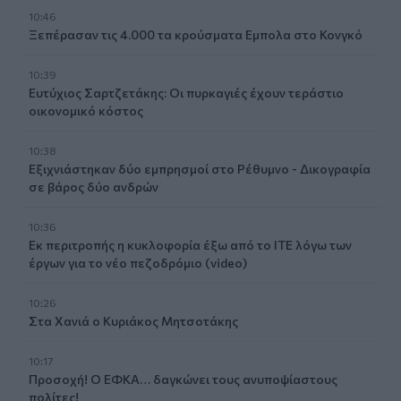
10:46
Ξεπέρασαν τις 4.000 τα κρούσματα Εμπολα στο Κονγκό
10:39
Ευτύχιος Σαρτζετάκης: Οι πυρκαγιές έχουν τεράστιο
οικονομικό κόστος
10:38
Εξιχνιάστηκαν δύο εμπρησμοί στο Ρέθυμνο - Δικογραφία
σε βάρος δύο ανδρών
10:36
Εκ περιτροπής η κυκλοφορία έξω από το ΙΤΕ λόγω των
έργων για το νέο πεζοδρόμιο (video)
10:26
Στα Χανιά ο Κυριάκος Μητσοτάκης
10:17
Προσοχή! Ο ΕΦΚΑ… δαγκώνει τους ανυποψίαστους
πολίτες!