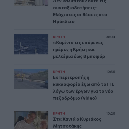
Δεν καλύπτουν ούτε τις
συνταξιοδοτήσεις-
Ελάχιστες οι θέσεις στο
Ηράκλειο
ΚΡΗΤΗ
08:34
«Καμίνι» τις επόμενες
ημέρες η Κρήτη και
μελτέμια έως 8 μποφόρ
ΚΡΗΤΗ
10:36
Εκ περιτροπής η
κυκλοφορία έξω από το ΙΤΕ
λόγω των έργων για το νέο
πεζοδρόμιο (video)
ΚΡΗΤΗ
10:26
Στα Χανιά ο Κυριάκος
Μητσοτάκης