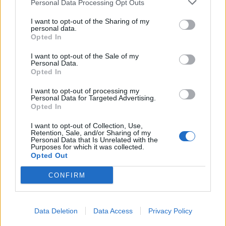
Personal Data Processing Opt Outs
16:13
I want to opt-out of the Sharing of my
Καύσιμα: Γιατί οι τιμές παραμένουν υψηλές μέσα στην
personal data.
Opted In
περίοδο των διακοπών
I want to opt-out of the Sale of my
16:10
Personal Data.
Έφυγαν» 6.000 εισιτήρια από τον κόσμο του ΟΦΗ για το
Opted In
Σούπερ Καπ
I want to opt-out of processing my
Personal Data for Targeted Advertising.
15:54
Opted In
Ο Γ. Αγριμανάκης Αντιδήμαρχος Υπηρεσίας το Σάββατο 8
και την Κυριακή 9 Αυγούστου
I want to opt-out of Collection, Use,
Retention, Sale, and/or Sharing of my
Personal Data that Is Unrelated with the
Purposes for which it was collected.
15:48
Opted Out
Δυτική Αττική: Ολοκληρώθηκαν οι αυτοψίες στις
πυρόπληκτες περιοχές
CONFIRM
15:43
Εντυπωσιάζουν οι εικόνες από το νέο αεροδρόμιο στο
Καστέλλι - Δείτε βίντεο
Data Deletion
Data Access
Privacy Policy