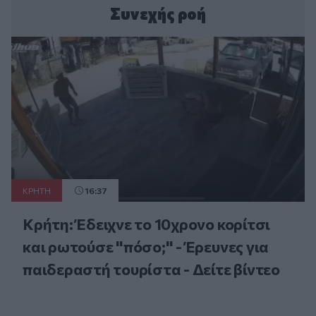
Συνεχής ροή
ΚΡΗΤΗ
16:37
Κρήτη: Έδειχνε το 10χρονο κορίτσι
και ρωτούσε "πόσο;" - Έρευνες για
παιδεραστή τουρίστα - Δείτε βίντεο