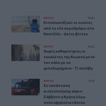
ΚΡΗΤΗ
15:43
Εντυπωσιάζουν οι εικόνες
από το νέο αεροδρόμιο στο
Καστέλλι - Δείτε βίντεο
ΚΡΗΤΗ
14:02
Χωρίς καθαρίστριες οι
τουαλέτες της Κνωσού μετά
τον σάλο με τα
φιλοδωρήματα - Τί συνέβη
ΚΡΗΤΗ
17:10
Σε κατάσταση
κινητοποίησης αύριο
Σάββατο η Κρήτη λόγω
πολύ υψηλού κινδύνου