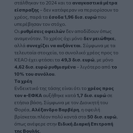
στάλθηκαν το 2024 και τα
αναγκαστικά μέτρα
είσπραξης
– δεν κατάφεραν να περιορίσουν το
χρέος, παρά τα
έσοδα 1,96 δισ. ευρώ
που
υπερέβησαν τον στόχο.
Οι
ρυθμίσεις οφειλών
δεν αποδίδουν όπως
αναμενόταν. Το χρέος όχι μόνο
δεν μειώθηκε
,
αλλά
συνεχίζει να αυξάνεται
. Σύμφωνα με τα
τελευταία στοιχεία, το συνολικό χρέος προς το
ΚΕΑΟ έχει φτάσει τα
49,3 δισ. ευρώ
, με μόνο
4,62 δισ. ευρώ ρυθμισμένα
– λιγότερο από
το
10% του συνόλου
.
Τα χρέη
Ενδεικτικό της τάσης είναι ότι το
χρέος προς
τον e-ΕΦΚΑ
αυξήθηκε κατά
1,7 δισ. ευρώ
σε
ετήσια βάση. Σύμφωνα με τον Διοικητή του
Φορέα,
Αλέξανδρο Βαρβέρη
, η οφειλή
βρίσκεται πλέον πολύ κοντά στα
50 δισ. ευρώ
,
όπως ανέφερε στην
Ειδική Διαρκή Επιτροπή
της Βουλής
.