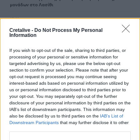
μονάδων στο Λασίθι
16:41
Στο ΥΠΕΝ οι προτάσεις του ΤΕΕ/ΤΑΚ για το μέλλον της
Cretalive -
Do Not Process My Personal
βιομηχανίας στην Κρήτη
Information
16:37
If you wish to opt-out of the sale, sharing to third parties, or
Κρήτη: Έδειχνε το 10χρονο κορίτσι και ρωτούσε "πόσο;" -
processing of your personal or sensitive information for
Έρευνες για παιδεραστή τουρίστα - Δείτε βίντεο
targeted advertising by us, please use the below opt-out
section to confirm your selection. Please note that after your
16:30
opt-out request is processed you may continue seeing
Στεγαστικό επίδομα από το υπουργείο Παιδείας, σε 1.120
interest-based ads based on personal information utilized by
φοιτητές σε Βόλο, Λάρισα, Τρίκαλα, Καρδίτσα και Λαμία
us or personal information disclosed to third parties prior to
your opt-out. You may separately opt-out of the further
16:17
disclosure of your personal information by third parties on the
Συντάξεις: Αυξάνονται οι αποχωρήσεις το 2026 καθώς
IAB’s list of downstream participants. This information may
περισσότεροι ασφαλισμένοι βγαίνουν νωρίτερα
also be disclosed by us to third parties on the
IAB’s List of
Downstream Participants
that may further disclose it to other
16:15
third parties.
Η Έμπαρος τίμησε τους νεκρούς της Κατοχής - 82 χρόνια
από τη Μεγάλη Κύκλωση