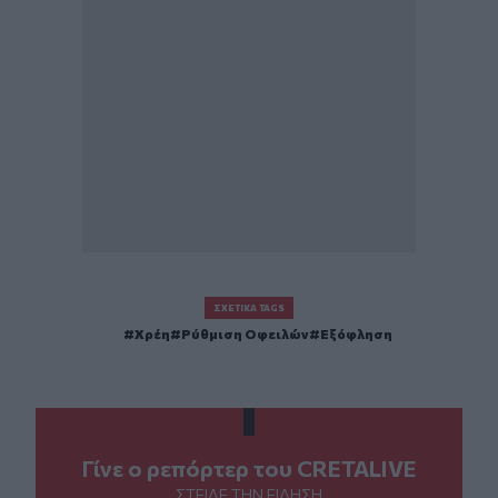
ΣΧΕΤΙΚΆ TAGS
Χρέη
Ρύθμιση Οφειλών
Εξόφληση
Γίνε ο ρεπόρτερ του CRETALIVE
ΣΤΕΊΛΕ ΤΗΝ ΕΊΔΗΣΗ