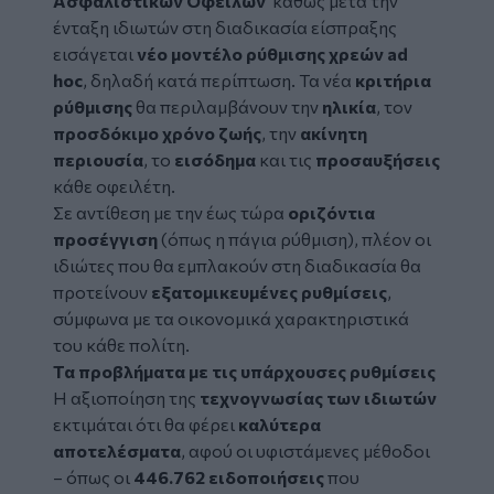
Ασφαλιστικών Οφειλών
καθώς μετά την
ένταξη ιδιωτών στη διαδικασία είσπραξης
εισάγεται
νέο μοντέλο ρύθμισης
χρεών
ad
hoc
, δηλαδή κατά περίπτωση. Τα νέα
κριτήρια
ρύθμισης
θα περιλαμβάνουν την
ηλικία
, τον
προσδόκιμο χρόνο ζωής
, την
ακίνητη
περιουσία
, το
εισόδημα
και τις
προσαυξήσεις
κάθε οφειλέτη.
Σε αντίθεση με την έως τώρα
οριζόντια
προσέγγιση
(όπως η πάγια ρύθμιση), πλέον οι
ιδιώτες που θα εμπλακούν στη διαδικασία θα
προτείνουν
εξατομικευμένες ρυθμίσεις
,
σύμφωνα με τα οικονομικά χαρακτηριστικά
του κάθε πολίτη.
Τα προβλήματα με τις υπάρχουσες ρυθμίσεις
Η αξιοποίηση της
τεχνογνωσίας των ιδιωτών
εκτιμάται ότι θα φέρει
καλύτερα
αποτελέσματα
, αφού οι υφιστάμενες μέθοδοι
– όπως οι
446.762 ειδοποιήσεις
που