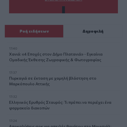
Ροή ειδήσεων
Δημοφιλή
17:40
Χανιά: «4 Εποχές στον Δήμο Πλατανιά» - Εγκαίνια
Ομαδικής Έκθεσης Ζωγραφικής & Φωτογραφίας
17:37
Πυρκαγιά σε έκταση με χαμηλή βλάστηση στο
Μαρκόπουλο Αττικής
17:32
Ελληνικός Ερυθρός Σταυρός: Τι πρέπει να περιέχει ένα
φαρμακείο διακοπών
17:24
Aποκαλύψεις σοκ για απειλές θανάτου στο Μουντιάλ: