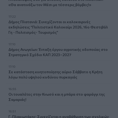
«Θα ανατινάξω τον Μέσι με τέσσερις βόμβες!»
17:22
Δήμος Πλατανιά: Συνεχίζονται οι καλοκαιρινές
εκδηλώσεις “Πολιτιστικό Καλοκαίρι 2026, 16ο Φεστιβάλ
Γη - Πολιτισμός- Τουρισμός”
17:10
Δήμος Ανωγείων: Ένταξη έργου αγροτικής οδοποιίας στο
Στρατηγικό Σχέδιο ΚΑΠ 2023–2027
17:10
Σε κατάσταση κινητοποίησης αύριο Σάββατο η Κρήτη
λόγω πολύ υψηλού κινδύνου πυρκαγιάς
16:55
Οι τουαλέτες στην Κνωσό και η μπάρα στο φαράγγι της
Σαμαριάς!
16:51
Γ. Πλακιωτάκης: Συνεχίζεται η αναβάθμιση των σχολικών