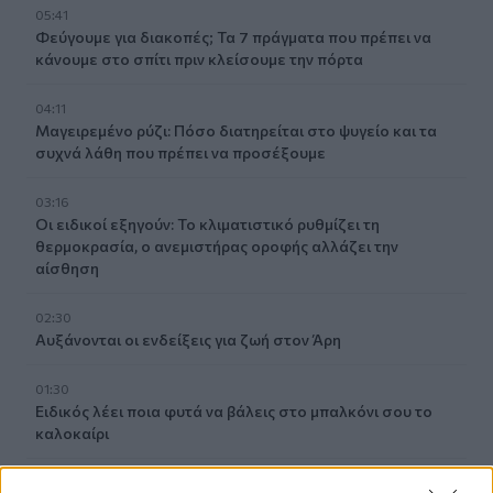
05:41
Φεύγουμε για διακοπές; Τα 7 πράγματα που πρέπει να
κάνουμε στο σπίτι πριν κλείσουμε την πόρτα
04:11
Μαγειρεμένο ρύζι: Πόσο διατηρείται στο ψυγείο και τα
συχνά λάθη που πρέπει να προσέξουμε
03:16
Οι ειδικοί εξηγούν: Το κλιματιστικό ρυθμίζει τη
θερμοκρασία, ο ανεμιστήρας οροφής αλλάζει την
αίσθηση
02:30
Αυξάνονται οι ενδείξεις για ζωή στον Άρη
01:30
Ειδικός λέει ποια φυτά να βάλεις στο μπαλκόνι σου το
καλοκαίρι
00:31