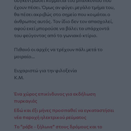
συγκεντρώσει κομμάτια του μπαλκονιού που
έχουν πέσει. Όμως αν φύγει μεγάλο τμήμα του,
θα πέσει ακριβώς στο σημείο που κοιμάται ο
άνθρωπος αυτός. Τον ίδιο δεν τον απασχολεί,
αφού εκεί μπορούσε να βάλει τα υπάρχοντά
του φεύγοντας από το γωνιακό κτίριο.
Πιθανό οι αρχές να τρέχουν πάλι μετά το
μοιραίο...
Ευχαριστώ για την φιλοξενία
Κ.Μ.
Ένα χώρος επικίνδυνος για εκδήλωση
πυρκαγιάς
Εδώ και έξι μήνες προσπαθεί να εγκαταστήσει
νέα παροχή ηλεκτρικού ρεύματος
Το "ράβε - ξήλωνε" στους δρόμους και το