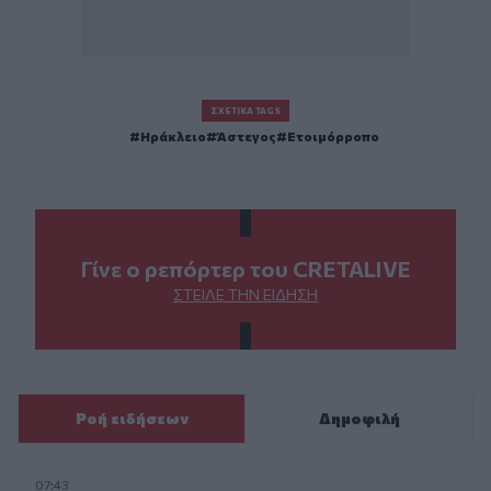
ΣΧΕΤΙΚΆ TAGS
Ηράκλειο
Άστεγος
Ετοιμόρροπο
Γίνε ο ρεπόρτερ του CRETALIVE
ΣΤΕΊΛΕ ΤΗΝ ΕΊΔΗΣΗ
Ροή ειδήσεων
Δημοφιλή
07:43