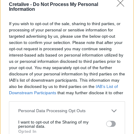
Βιολόγος: «Αυτό που προσελκύει τα κουνούπια δεν είναι
Cretalive -
Do Not Process My Personal
Information
το γλυκό αίμα, αλλά οι χημικές ενώσεις που εκπέμπουμε»
00:31
If you wish to opt-out of the sale, sharing to third parties, or
Σητεία: Πυρκαγιά στα Αχλάδια - Ολονύχτια μάχη με τις
processing of your personal or sensitive information for
φλόγες (Βίντεο)
targeted advertising by us, please use the below opt-out
section to confirm your selection. Please note that after your
23:55
opt-out request is processed you may continue seeing
Υπό έλεγχο η φωτιά σε ισόγειο κατάστημα στο Παλαιό
interest-based ads based on personal information utilized by
Φάληρο - Εκκενώθηκε προληπτικά πολυκατοικία
us or personal information disclosed to third parties prior to
your opt-out. You may separately opt-out of the further
23:38
disclosure of your personal information by third parties on the
Ενές Καντέρ: Ο Τούρκος πρώην σέντερ δηλώνει
IAB’s list of downstream participants. This information may
υποψήφιος να παίξει στο... WNBA
also be disclosed by us to third parties on the
IAB’s List of
Downstream Participants
that may further disclose it to other
third parties.
ΠΕΡΙΣΣΟΤΕΡΑ
Personal Data Processing Opt Outs
I want to opt-out of the Sharing of my
personal data.
Opted In