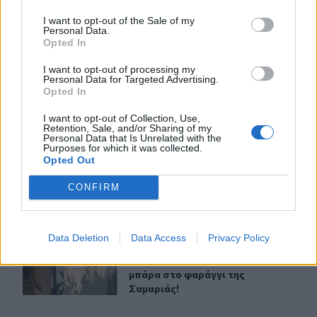
I want to opt-out of the Sale of my
ΣΧΕΤΙΚA AΡΘΡΑ
Personal Data.
Opted In
Ηράκλειο: “Σκουπίδια κατάχαμα, μια ψησταριά στο που
ΠΟΛΙΤΕΣ
22:22
I want to opt-out of processing my
Ηράκλειο: “Σκουπίδια κατάχαμα, μι
Ηράκλειο: “Σκουπίδια κατάχαμα,
Personal Data for Targeted Advertising.
Opted In
μια ψησταριά στο πουθενά κι ένα
αμάξι παρατημένο στο πάρκο”
I want to opt-out of Collection, Use,
Retention, Sale, and/or Sharing of my
Personal Data that Is Unrelated with the
Purposes for which it was collected.
Ηράκλειο: "Σε άθλια κατάσταση το μνημείο πεσόντων 
ΠΟΛΙΤΕΣ
21:57
Opted Out
Ηράκλειο: "Σε άθλια κατάσταση το
Ηράκλειο: "Σε άθλια κατάσταση
το μνημείο πεσόντων Εφέδρων
CONFIRM
Αξιωματικών στον Καράβολα"
Data Deletion
Data Access
Privacy Policy
Οι τουαλέτες στην Κνωσό και η μπάρα στο φαράγγι της 
ΠΟΛΙΤΕΣ
16:55
Οι τουαλέτες στην Κνωσό και η μπά
Οι τουαλέτες στην Κνωσό και η
μπάρα στο φαράγγι της
Σαμαριάς!