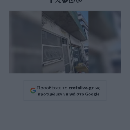
Facebook
Twitter
Messenger
Whatsapp
Viber
Προσθέστε το
cretalive.gr
ως
προτιμώμενη πηγή στο Google