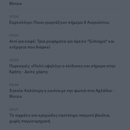
Βίντεο
07:06
Εορτολόγιο: Ποιοι γιορτάζουν σήμερα 8 Αυγούστου
07:00
Αντί για καφέ: Τρία ροφήματα για άμεσο "ξύπνημα" και
ενέργεια που διαρκεί
06:55
Πυρκαγιές: «Πολύ υψηλός» ο κίνδυνος και σήμερα στην
Κρήτη - Δείτε χάρτη
06:44
Σητεία: Καλύτερη η εικόνα με την φωτιά στα Αχλάδια -
Βίντεο
06:21
Το αφράτο και κρεμώδες νηστίσιμο παγωτό βανίλια,
χωρίς παγωτομηχανή