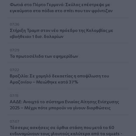
Φωτιά στο Πόρτο Γερμενό: Σκύλος επέστρεψε με
εγκαύματα στα πόδια στο σπίτι που τον φρόντιζαν
07:36
Στήριξη Τραμπ στον νέο πρόεδρο της Κολομβίας με
«βοήθεια» 1 δισ. δολαρίων
07:29
Τα πρωτοσέλιδα των εφημερίδων
07:22
Βραζιλία: Σε χαμηλό δεκαετίας η αποψίλωση του
Αμαζονίου – Μειώθηκε κατά 37%
07:15
ΑΑΔΕ: Ανοιχτό το σύστημα Ενιαίας Αίτησης Ενίσχυσης
2025 – Μέχρι πότε μπορούν να γίνουν διορθώσεις
07:07
Τέσσερις ασκήσεις σε όρθια στάση που μετά τα 60
ενδυναμώνουν τους γλουτούς καλύτερα από τα squats -