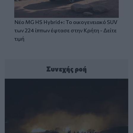
Νέο MG HS Hybrid+: Το οικογενειακό SUV
των 224 ίππων έφτασε στην Κρήτη - Δείτε
τιμή
Συνεχής ροή