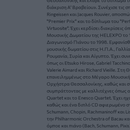
Θεσσαλονίκης και έλαβε το δίπλωμα τ
διάκριση Α' Βραβείου». Συνέχισε τις σ
Ringeissen και Jacques Rouvier, αποσπ
"Premier Prix" και το δίπλωμα του "Per
Virtuosite". Έχει κερδίσει διακρίσεις 
Μουσικής Δωματίου της HELEXPO το 1
Διαγωνισμό Πιάνου το 1998. Εμφανίσθη
μουσικής δωματίου στις Η.Π.Α., Γαλλία
Ρουμανία, Συρία και Αίγυπτο. Έχει συ
όπως οι Etsuko Hirose, Gabriel Tacchino,
Valerie Aimard και Richard Vieille. Στη
επανειλημμένως στο Μέγαρο Μουσικής,
Ορχήστρα Θεσσαλονίκης, καθώς και σ
συμπράττοντας με καλλιτέχνες όπως οι C
Quartet και το Enesco Quartet. Έχει η
καθώς και ένα διπλό CD αφιερωμένο στ
Schumann, Chopin, Rachmaninoff και Li
την Philharmonic Orchestra of Bacau κ
όμποε και πιάνο (Bach, Schumann, Pixi