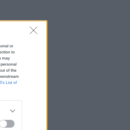
17:25
Πέθανε το άσπρο κουτάβι που
συμβίωνε με αγέλη λύκων
17:06
ΟΠΕΚΑ: Πότε θα γίνει η δεύτερη
sonal or
πληρωμή των δικαιούχων του
ection to
Λογαριασμού Αγροτικής Εστίας
ou may
 personal
16:44
out of the
Προσωρινή διακοπή κυκλοφορίας την
 downstream
Παρασκευή στον ΒΟΑΚ
B’s List of
16:41
Ο Βλαδίμηρος Κυριακίδης στο πλευρό
των παιδιών του ΠΑΓΝΗ για 5η χρονιά
16:36
Ο κόσμος του ΟΦΗ «εξαφάνισε» 3.000
εισιτήρια σε λιγότερο από 48 ώρες για