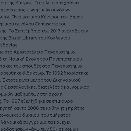
υ της Κύπρου. Τα τελευταία χρόνια
νη μαέστρος φωνητικών συνόλων
ειου Πνευματικού Κέντρου του Δήμου
ητικού συνόλου Cantusarte του
ς. Το Σεπτέμβριο του 2017 ανέλαβε την
ς Bissell Library του Κολλεγίου
κεδονίας.
ς στο Αριστοτέλειο Πανεπιστήμιο
 τη Νομική Σχολή του Πανεπιστημίου
χιακές του σπουδές στο Πανεπιστήμιο
ναγορεύθηκε διδάκτωρ. Το 1992 διορίστηκε
 Έκτοτε είναι μέλος του Δικηγορικού
ς Θεσσαλονίκης, διατελέσας και νομικός
ομικών μαθημάτων στη σχολή
. Το 1997 εξελίχθηκε σε επίκουρο
ηγητή και το 2006 σε καθηγητή πρώτης
κονομικού δικαίου, του τμήματος
λά νομικά συγγράμματα και έχει
ωμοδοτήσεων -άνω των 50- σε νομικά