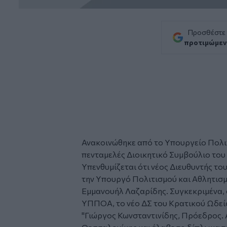
Προσθέστε
προτιμώμεν
Ανακοινώθηκε από το Υπουργείο Πολιτ
πενταμελές Διοικητικό Συμβούλιο το
Υπενθυμίζεται ότι νέος Διευθυντής το
την Υπουργό Πολιτισμού και Αθλητισμ
Εμμανουήλ Λαζαρίδης. Συγκεκριμένα, 
ΥΠΠΟΑ, το νέο ΔΣ του Κρατικού Ωδεί
"Γιώργος Κωνσταντινίδης, Πρόεδρος.