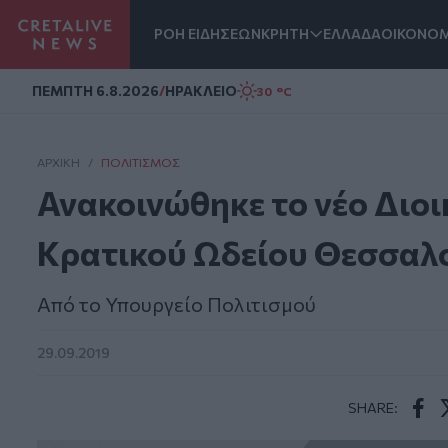
ΡΟΗ ΕΙΔΗΣΕΩΝ
ΚΡΗΤΗ
ΕΛΛΑΔΑ
ΟΙΚΟΝΟΜ
Homepage
ΠΕΜΠΤΗ 6.8.2026
/
ΗΡΑΚΛΕΙΟ
30 °C
ΑΡΧΙΚΗ
/
ΠΟΛΙΤΙΣΜΌΣ
Ανακοινώθηκε το νέο Διοι
Κρατικού Ωδείου Θεσσαλ
Από το Υπουργείο Πολιτισμού
29.09.2019
SHARE:
Face
T