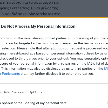
 ρεπερτόριο για το αριστερό χέρι
ιες εκτελέσεις. Είναι μέλος της
ν και διδάσκει Masterclasses στο
και στο American College of Thessaloniki
υ Αποφοίτων Ωδείων Θεσσαλονίκης,
-
Do Not Process My Personal Information
 συναυλιών του Συνδέσμου στο
από το 2006 μέχρι σήμερα και
to opt-out of the sale, sharing to third parties, or processing of your per
ς Κρατικής Ορχήστρας Θεσσαλονίκης.
formation for targeted advertising by us, please use the below opt-out s
οργάνωσης του Διεθνούς Διαγωνισμού
r selection. Please note that after your opt-out request is processed y
eing interest-based ads based on personal information utilized by us or
έχρι σήμερα. Διετέλεσε καλλιτεχνικός
disclosed to third parties prior to your opt-out. You may separately opt-
αλονίκης, αντιπρόεδρος της Ελληνικής
losure of your personal information by third parties on the IAB’s list of
ς Παραστατικές Τέχνες, υπεύθυνος
. This information may also be disclosed by us to third parties on the
IA
ούλειου Πνευματικού Κέντρου, μέλος
Participants
that may further disclose it to other third parties.
ιτισμικών σχέσεων του Δήμου
κού Συμβουλίου του Κέντρου Μουσικής
αράλληλα με τις καλλιτεχνικές του
l Data Processing Opt Outs
 Νομικής Σχολής του Α.Π.Θ. και κάτοχος
 Εμπορικού Δικαίου.
o opt-out of the Sharing of my personal data.
τη Θεσσαλονίκη, η φλαουτίστα Νεβάρτ-