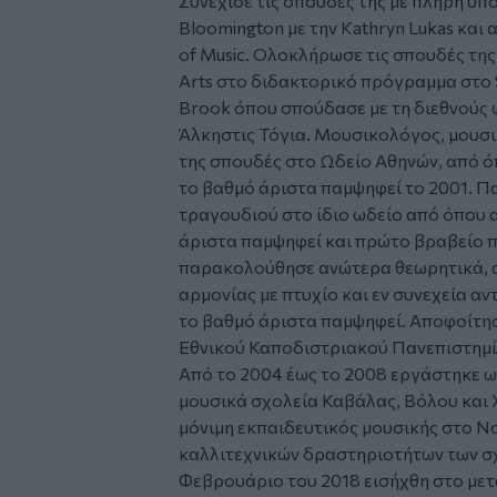
Συνέχισε τις σπουδές της με πλήρη υποτ
Bloomington με την Kathryn Lukas και
of Music. Ολοκλήρωσε τις σπουδές της 
Arts στο διδακτορικό πρόγραμμα στο St
Brook όπου σπούδασε με τη διεθνούς 
Άλκηστις Τόγια. Μουσικολόγος, μουσι
της σπουδές στο Ωδείο Αθηνών, από ό
το βαθμό άριστα παμψηφεί το 2001. 
τραγουδιού στο ίδιο ωδείο από όπου 
άριστα παμψηφεί και πρώτο βραβείο 
παρακολούθησε ανώτερα θεωρητικά, α
αρμονίας με πτυχίο και εν συνεχεία αν
το βαθμό άριστα παμψηφεί. Αποφοίτη
Εθνικού Καποδιστριακού Πανεπιστημί
Από το 2004 έως το 2008 εργάστηκε 
μουσικά σχολεία Καβάλας, Βόλου και Χ
μόνιμη εκπαιδευτικός μουσικής στο Ν
καλλιτεχνικών δραστηριοτήτων των σ
Φεβρουάριο του 2018 εισήχθη στο με