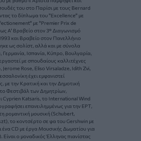
ου με βαθμό «'Αριστα παμψηφεί και
πουδές του στο Παρίσι με τους Bernard
ώντας το δίπλωμα του "Excellence" με
fectionement" με "Premier Prix de
όπως Α' Βραβείο στον 3° Διαγωνισμό
993 και Βραβείο στον Πανελλήνιο
κε ως σολίστ, αλλά και με σύνολα
, Γερμανία, Ισπανία, Κύπρο, Βουλγαρία,
νεργαστεί με σπουδαίους καλλιτέχνες
 Jerome Rose, Eliso Virsaladze, Idith Zvi,
 Θεσσαλονίκη έχει εμφανιστεί
 με την Κρατική και την Δημοτική
το Φεστιβάλ των Δημητρίων,
yprien Katsaris, το International Wind
χογραφήσει επανειλημμένως για την ΕΡΤ,
η ρομαντική μουσική (Schubert,
szt), το κοντσέρτο σε φα του Gershwin με
αι ένα CD με έργα Mουσικής Δωματίου για
s). Είναι ο μοναδικός Έλληνας πιανίστας