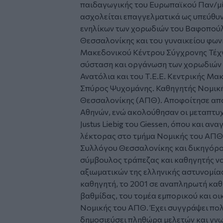
παιδαγωγικής του Ευρωπαϊκού Παν/μίο
ασχολείται επαγγελματικά ως υπεύθυ
ενηλίκων των χορωδιών του Βαφοπούλ
Θεσσαλονίκης και του γυναικείου φων
Μακεδονικού Κέντρου Σύγχρονης Τέχνη
σύσταση και οργάνωση των χορωδιών τη
Ανατόλια και του Τ.Ε.Ε. Κεντρικής Μα
Σπύρος Ψυχομάνης. Καθηγητής Νομική
Θεσσαλονίκης (ΑΠΘ). Αποφοίτησε από
Αθηνών, ενώ ακολούθησαν οι μεταπτυ
Justus Liebig του Giessen, όπου και α
λέκτορας στο τμήμα Νομικής του ΑΠΘ.
Συλλόγου Θεσσαλονίκης και δικηγόρο
σύμβουλος τράπεζας και καθηγητής ν
αξιωματικών της ελληνικής αστυνομίας
καθηγητή, το 2001 σε αναπληρωτή καθ
βαθμίδας, του τομέα εμπορικού και οι
Νομικής του ΑΠΘ. Έχει συγγράψει πολ
δημοσιεύσει πληθώρα μελετών και γν