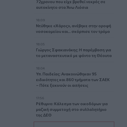
72χρονου που είχε βρεθεί νεκρός σε
αυτοκίνητο στα Άνω Λιόσια
18:09
Ντύθηκε «Χάρος», ανέβηκε στην οροφή
νοσοκομείου και... σκόρπισε τον τρόμο
18:05
Γιώργος Σφακιανάκης: Η παρέμβαση για
το μεταναστευτικό με φόντο τη Θέουτα
18:04
Υπ. Παιδείας: Ανακοινώθηκαν 95
ειδικότητες και 860 τμήματα των ΣΑΕΚ
– Πότε ξεκινούν οι αιτήσεις
17:56
Ρέθυμνο: Κάλεσμα των οικοδόμων για
μαζική συμμετοχή στο συλλαλητήριο
της ΔΕΘ