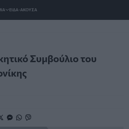
ΙΑ
ΕΙΔΑ-ΑΚΟΥΣΑ
κητικό Συμβούλιο του
ονίκης
book
witter
Messenger
Whatsapp
Viber