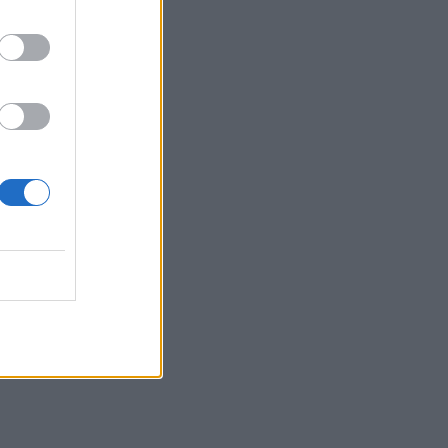
το Σούπερ Καπ
16:27
Συνεδριάζει αύριο η Δημοτική Επιτροπή
του Δήμου Βιάννου για την λήψη
αποφάσεων για μια σειρά
παρεμβάσεων
16:21
Δύο συναυλίες του Νίκου Ανδρουλάκη
στο Ηράκλειο
16:13
Στο Μάραθος θα βρεθεί αύριο η
Θεατρική Ομάδα του Δήμου
Μαλεβιζίου
16:12
Μαζικές συνταξιοδοτήσεις το 2026 – Τι
οδηγεί χιλιάδες εργαζόμενους στην
πρόωρη έξοδο