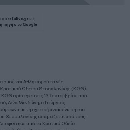
 το
cretalive.gr
ως
η πηγή στο Google
ισμού και Αθλητισμού το νέο
υ Κρατικού Ωδείου Θεσσαλονίκης (ΚΩΘ).
υ ΚΩΘ ορίστηκε στις 13 Σεπτεμβρίου από
ού, Λίνα Μενδώνη, ο Γεώργιος
σύμφωνα με τη σχετική ανακοίνωση του
ου Θεσσαλονίκης απαρτίζεται από τους:
 Αποφοίτησε από το Κρατικό Ωδείο