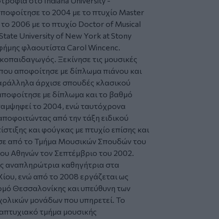
ροφία στο Indiana University -
 αποφοίτησε το 2004 με το πτυχίο Master
το 2006 με το πτυχίο Doctor of Musical
ate University of New York at Stony
φήμης φλαουτίστα Carol Wincenc.
κοπαιδαγωγός. Ξεκίνησε τις μουσικές
που αποφοίτησε με δίπλωμα πιάνου και
Παράλληλα άρχισε σπουδές κλασικού
αποφοίτησε με δίπλωμα και το βαθμό
παμψηφεί το 2004, ενώ ταυτόχρονα
ποφοιτώντας από την τάξη ειδικού
τίστιξης και φούγκας με πτυχίο επίσης και
σε από το Τμήμα Μουσικών Σπουδών του
ου Αθηνών τον Σεπτέμβριο του 2002.
ως αναπληρώτρια καθηγήτρια στα
ίου, ενώ από το 2008 εργάζεται ως
ομό Θεσσαλονίκης και υπεύθυνη των
χολικών μονάδων που υπηρετεί. Το
ταπτυχιακό τμήμα μουσικής