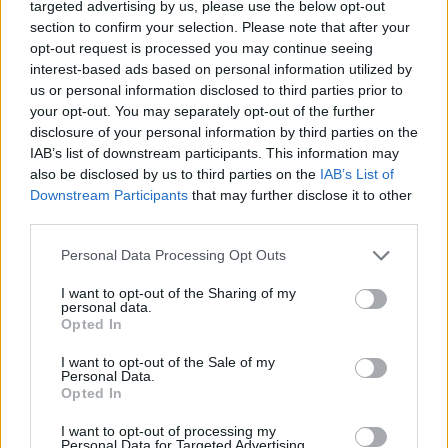
που κουβαλά την ιστορία μας»
targeted advertising by us, please use the below opt-out
section to confirm your selection. Please note that after your
14:34
opt-out request is processed you may continue seeing
Χαμός με τον Μπρούκλιν Μπέκαμ που έβρασε ζυμαρικά
interest-based ads based on personal information utilized by
με θαλασσινό νερό (video)
us or personal information disclosed to third parties prior to
your opt-out. You may separately opt-out of the further
14:26
disclosure of your personal information by third parties on the
Καλοκαίρι και αλλεργίες: Πότε απαιτείται προσοχή και
IAB’s list of downstream participants. This information may
ποια συμπτώματα δεν πρέπει να αγνοούμε
also be disclosed by us to third parties on the
IAB’s List of
Downstream Participants
that may further disclose it to other
third parties.
14:23
ΟΦΗ: Φουλάρει για sold out στο Σούπερ Καπ με την ΑΕΚ!
Personal Data Processing Opt Outs
14:12
I want to opt-out of the Sharing of my
Φρουροί της Επανάστασης: Το άνοιγμα των Στενών του
personal data.
Ορμούζ δεν σχετίζεται με τις διαπραγματεύσεις
Opted In
Τεχεράνης - Ομάν
I want to opt-out of the Sale of my
Personal Data.
14:04
Opted In
Χαλκιδική: Στο «Παπαγεωργίου» οδηγός μοτοσικλέτας
που τραυματίστηκε σε τροχαίο
I want to opt-out of processing my
Personal Data for Targeted Advertising.