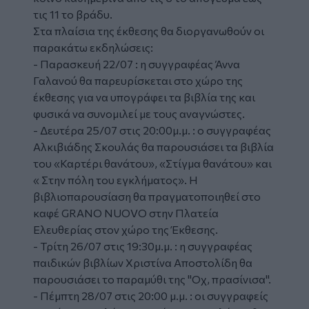
τις 11 το βράδυ.
Στα πλαίσια της έκθεσης θα διοργανωθούν οι
παρακάτω εκδηλώσεις:
- Παρασκευή 22/07 : η συγγραφέας Άννα
Γαλανού θα παρευρίσκεται στο χώρο της
έκθεσης για να υπογράφει τα βιβλία της και
φυσικά να συνομιλεί με τους αναγνώστες.
- Δευτέρα 25/07 στις 20:00μ.μ. : ο συγγραφέας
Αλκιβιάδης Σκουλάς θα παρουσιάσει τα βιβλία
του «Καρτέρι θανάτου», «Στίγμα θανάτου» και
« Στην πόλη του εγκλήματος». Η
βιβλιοπαρουσίαση θα πραγματοποιηθεί στο
καφέ GRANO NUOVO στην Πλατεία
Ελευθερίας στον χώρο της Έκθεσης.
- Τρίτη 26/07 στις 19:30μ.μ. : η συγγραφέας
παιδικών βιβλίων Χριστίνα Αποστολίδη θα
παρουσιάσει το παραμύθι της "Οχ, πρασίνισα".
- Πέμπτη 28/07 στις 20:00 μ.μ. : οι συγγραφείς