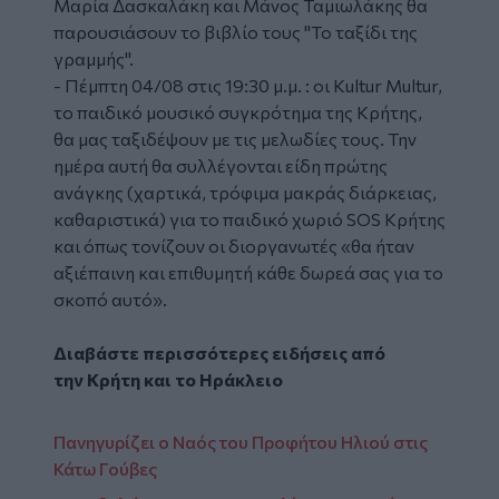
Μαρία Δασκαλάκη και Μάνος Ταμιωλάκης θα
παρουσιάσουν το βιβλίο τους "Το ταξίδι της
γραμμής".
- Πέμπτη 04/08 στις 19:30 μ.μ. : οι Kultur Multur,
το παιδικό μουσικό συγκρότημα της Κρήτης,
θα μας ταξιδέψουν με τις μελωδίες τους. Την
ημέρα αυτή θα συλλέγονται είδη πρώτης
ανάγκης (χαρτικά, τρόφιμα μακράς διάρκειας,
καθαριστικά) για το παιδικό χωριό SOS Κρήτης
και όπως τονίζουν οι διοργανωτές «θα ήταν
αξιέπαινη και επιθυμητή κάθε δωρεά σας για το
σκοπό αυτό».
Διαβάστε περισσότερες ειδήσεις από
την
Κρήτη
και το
Ηράκλειο
Πανηγυρίζει ο Ναός του Προφήτου Ηλιού στις
Κάτω Γούβες