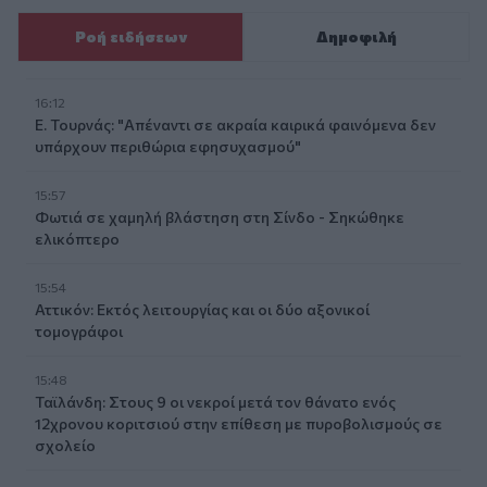
Ροή ειδήσεων
Δημοφιλή
16:12
Ε. Τουρνάς: "Απέναντι σε ακραία καιρικά φαινόμενα δεν
υπάρχουν περιθώρια εφησυχασμού"
15:57
Φωτιά σε χαμηλή βλάστηση στη Σίνδο - Σηκώθηκε
ελικόπτερο
15:54
Αττικόν: Εκτός λειτουργίας και οι δύο αξονικοί
τομογράφοι
15:48
Ταϊλάνδη: Στους 9 οι νεκροί μετά τον θάνατο ενός
12χρονου κοριτσιού στην επίθεση με πυροβολισμούς σε
σχολείο