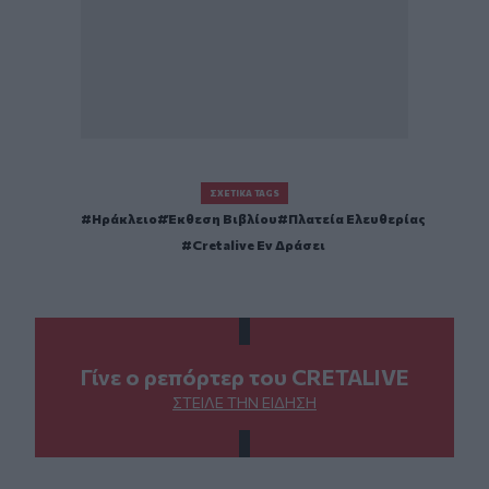
ΣΧΕΤΙΚΆ TAGS
Ηράκλειο
Έκθεση Βιβλίου
Πλατεία Ελευθερίας
Cretalive Εν Δράσει
Γίνε ο ρεπόρτερ του CRETALIVE
ΣΤΕΊΛΕ ΤΗΝ ΕΊΔΗΣΗ