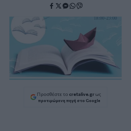
Facebook
Twitter
Messenger
Whatsapp
Viber
Προσθέστε το
cretalive.gr
ως
προτιμώμενη πηγή στο Google