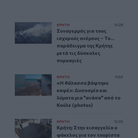
ΚΡΗΤΗ
13:28
Συναγερμός για τους
ισχυρούς ανέμους – Το...
παράδειγμα της Κρήτης
μετά τις δύσκολες
πυρκαγιές
ΚΡΗΤΗ
11:56
«Η θάλασσα βάφτηκε
καφέ»: Δυσοσμία και
λύματα μια "ανάσα" από το
Κούλε (photos)
ΚΡΗΤΗ
12:05
Κρήτη: Στην εισαγγελία ο
φάκελος για τον τουρίστα