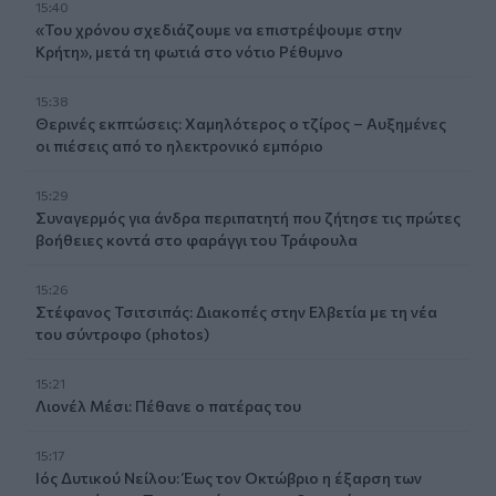
15:40
«Του χρόνου σχεδιάζουμε να επιστρέψουμε στην
Κρήτη», μετά τη φωτιά στο νότιο Ρέθυμνο
15:38
Θερινές εκπτώσεις: Χαμηλότερος ο τζίρος – Αυξημένες
οι πιέσεις από το ηλεκτρονικό εμπόριο
15:29
Συναγερμός για άνδρα περιπατητή που ζήτησε τις πρώτες
βοήθειες κοντά στο φαράγγι του Τράφουλα
15:26
Στέφανος Τσιτσιπάς: Διακοπές στην Ελβετία με τη νέα
του σύντροφο (photos)
15:21
Λιονέλ Μέσι: Πέθανε ο πατέρας του
15:17
Ιός Δυτικού Νείλου: Έως τον Οκτώβριο η έξαρση των