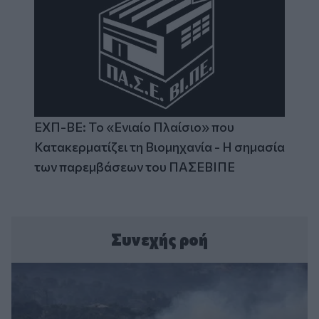
ΕΧΠ-ΒΕ: Το «Ενιαίο Πλαίσιο» που
Κατακερματίζει τη Βιομηχανία - Η σημασία
των παρεμβάσεων του ΠΑΣΕΒΙΠΕ
Συνεχής ροή