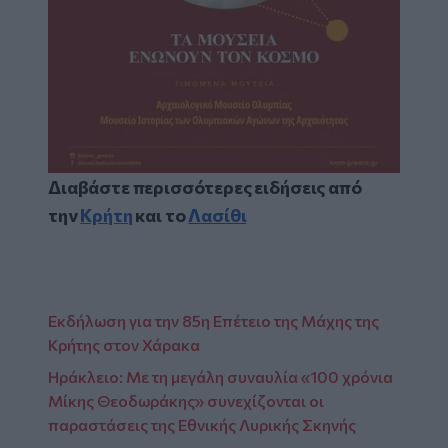
Διαβάστε περισσότερες ειδήσεις από
την
Κρήτη
και το
Λασίθι
Εκδήλωση για την 85η Επέτειο της Μάχης της
Κρήτης στον Χάρακα
Ηράκλειο: Με τη μεγάλη συναυλία «100 χρόνια
Μίκης Θεοδωράκης» συνεχίζονται οι
παραστάσεις της Εθνικής Λυρικής Σκηνής