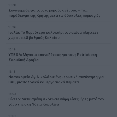
13:28
Συναγερμός για τους ισχυρούς ανέμους – Το...
παράδειγμα της Κρήτης μετά τις δύσκολες πυρκαγιές
13:26
Ιταλία: Το θερμότερο καλοκαίρι του αιώνα πλήττει τη
χώρα με 48 βαθμούς Κελσίου
13:19
ΥΠΕΘΑ: Μηνιαία επανεξέταση για τους Patriot στη
Σαουδική Αραβία
13:11
Νοσοκομείο Αγ. Νικολάου: Ενημερωτική συνάντηση για
ΒΑΕ, μισθολογικά και εργασιακά θεματα
13:03
Βίντεο: Μεθυσμένη σκότωσε νύφη λίγες ώρες μετά τον
γάμο της στη Νότια Καρολίνα
13:02