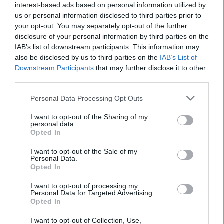
interest-based ads based on personal information utilized by
us or personal information disclosed to third parties prior to
12:33
your opt-out. You may separately opt-out of the further
Στις φλόγες δύο διυλιστήρια πετρελαίου στη Ρωσία μετά
disclosure of your personal information by third parties on the
από ουκρανική επίθεση με drones
IAB’s list of downstream participants. This information may
also be disclosed by us to third parties on the
IAB’s List of
12:29
Downstream Participants
that may further disclose it to other
Οι «αγκαζαρισμένες» ξαπλώστρες στις παραλίες
third parties.
12:21
Personal Data Processing Opt Outs
Δήμος Βιάννου: Χιλιάδες επισκέπτες κάθε ηλικίας στην
8η Γιορτή Μπανάνας
I want to opt-out of the Sharing of my
personal data.
Opted In
12:14
Συνεδρίασε η Επιτροπή Εκτίμησης Κινδύνου λόγω των
I want to opt-out of the Sale of my
υψηλών θερμοκρασιών και της ενίσχυσης των ανέμων
Personal Data.
Opted In
12:10
I want to opt-out of processing my
8χρονος τραυματίστηκε στο κεφάλι μετά από βουτιά σε
Personal Data for Targeted Advertising.
παραλία της Χαλκιδικής
Opted In
I want to opt-out of Collection, Use,
12:05