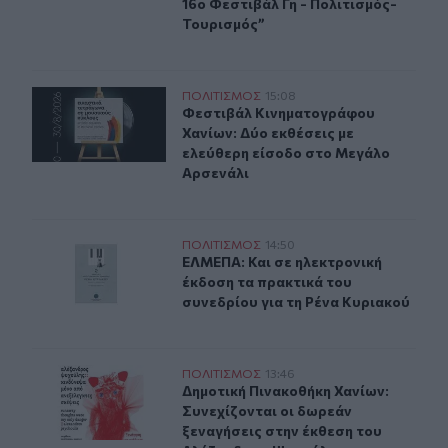
16ο Φεστιβάλ Γη - Πολιτισμός-
Τουρισμός”
Δύο ξεχωριστές εκθέσεις του Φεστιβάλ Κινηματογράφο
ΠΟΛΙΤΙΣΜΟΣ
15:08
Φεστιβάλ Κινηματογράφου Χανίων: 
Φεστιβάλ Κινηματογράφου
Χανίων: Δύο εκθέσεις με
ελεύθερη είσοδο στο Μεγάλο
Αρσενάλι
ΕΛΜΕΠΑ: Και σε ηλεκτρονική έκδοση τα πρακτικά του σ
ΠΟΛΙΤΙΣΜΟΣ
14:50
ΕΛΜΕΠΑ: Και σε ηλεκτρονική έκδοσ
ΕΛΜΕΠΑ: Και σε ηλεκτρονική
έκδοση τα πρακτικά του
συνεδρίου για τη Ρένα Κυριακού
Δημοτική Πινακοθήκη Χανίων: Συνεχίζονται οι δωρεάν 
ΠΟΛΙΤΙΣΜΟΣ
13:46
Δημοτική Πινακοθήκη Χανίων: Συνε
Δημοτική Πινακοθήκη Χανίων:
Συνεχίζονται οι δωρεάν
ξεναγήσεις στην έκθεση του