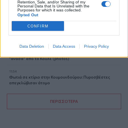
Retention, Sale, and/or Sharing of my
Μυστράς: Με ψυχολογικά προβλήματα ο 55χρονος που
Personal Data that Is Unrelated with the
έκρυψε τον νεκρό πατέρα του σε καταψύκτη
Purposes for which it was collected.
Opted Out
12:05
CONFIRM
Κρήτη: Στην εισαγγελία ο φάκελος για τον τουρίστα με τις
ανήθικες προτάσεις - Τι λέει η ΕΛ.ΑΣ για τη 10χρονη
Data Deletion
Data Access
Privacy Policy
11:56
«Η θάλασσα βάφτηκε καφέ»: Δυσοσμία και λύματα μια
"ανάσα" από το Κούλε (photos)
11:54
Φωτιά σε κτίριο στην Κουμουνδούρου: Πυροσβέστες
απεγκλώβισαν άτομο
ΠΕΡΙΣΣΟΤΕΡΑ