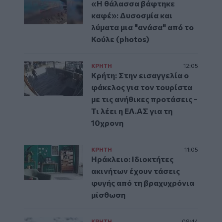
«Η θάλασσα βάφτηκε
καφέ»: Δυσοσμία και
λύματα μια "ανάσα" από το
Κούλε (photos)
ΚΡΗΤΗ
12:05
Κρήτη: Στην εισαγγελία ο
φάκελος για τον τουρίστα
με τις ανήθικες προτάσεις -
Τι λέει η ΕΛ.ΑΣ για τη
10χρονη
ΚΡΗΤΗ
11:05
Ηράκλειο: Ιδιοκτήτες
ακινήτων έχουν τάσεις
φυγής από τη βραχυχρόνια
μίσθωση
ΚΡΗΤΗ
09:44