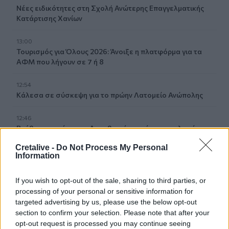
Νέες ειδικότητες στη Σχολή Ανώτερης Επαγγελματικής
Κατάρτισης Χανίων
13:00
Τουρισμός για Όλους 2026: Άνοιξε η πλατφόρμα για τα
ΑΦΜ που λήγουν σε 7 ή 8
12:54
Κάλεσα σε σύσκεψη για το πρώην Λατομείο Ανώπολης
12:46
Βρέθηκε σορός στον Λυκαβηττό κοντά στο εκκλησάκι
των Αγίων Ισιδώρων
Cretalive -
Do Not Process My Personal
Information
12:42
Τζο Μπάιντεν: «Ο καρκίνος έχει εξαπλωθεί, είναι πολύ
If you wish to opt-out of the sale, sharing to third parties, or
επώδυνο», λέει ο γιος του
processing of your personal or sensitive information for
targeted advertising by us, please use the below opt-out
12:38
section to confirm your selection. Please note that after your
Χανιά: Διεθνές Συνέδριο για τη Βιολογία των Φορέων
opt-out request is processed you may continue seeing
Μεταδοτικών Ασθενειών