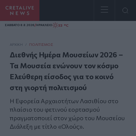
Homepage
/
33 °C
ΣAΒΒΑΤΟ 8.8.2026
ΗΡΑΚΛΕΙΟ
ΑΡΧΙΚΗ
/
ΠΟΛΙΤΙΣΜΌΣ
Διεθνής Ημέρα Μουσείων 2026 –
Τα Μουσεία ενώνουν τον κόσμο
Ελεύθερη είσοδος για το κοινό
στη γιορτή πολιτισμού
Η Εφορεία Αρχαιοτήτων Λασιθίου στο
πλαίσιο του φετινού εορτασμού
πραγματοποιεί στον χώρο του Μουσείου
Διάλεξη με τίτλο «Ολούς».