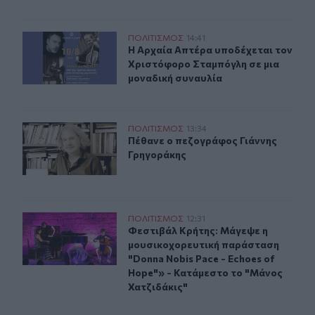
Μουσική βραδιά στην Αρχαία Απτέρα με τον Χριστόφο
ΠΟΛΙΤΙΣΜΟΣ
14:41
Η Αρχαία Απτέρα υποδέχεται τον Χ
Η Αρχαία Απτέρα υποδέχεται τον
Χριστόφορο Σταμπόγλη σε μια
μοναδική συναυλία
Πέθανε ο πεζογράφος Γιάννης Γρηγοράκης
ΠΟΛΙΤΙΣΜΟΣ
13:34
Πέθανε ο πεζογράφος Γιάννης Γρη
Πέθανε ο πεζογράφος Γιάννης
Γρηγοράκης
Φεστιβάλ Κρήτης: Μάγεψε η μουσικοχορευτική παράστασ
ΠΟΛΙΤΙΣΜΟΣ
12:31
Φεστιβάλ Κρήτης: Μάγεψε η μουσικ
Φεστιβάλ Κρήτης: Μάγεψε η
μουσικοχορευτική παράσταση
"Donna Nobis Pace - Echoes of
Hope"» - Κατάμεστο το "Μάνος
Χατζιδάκις"