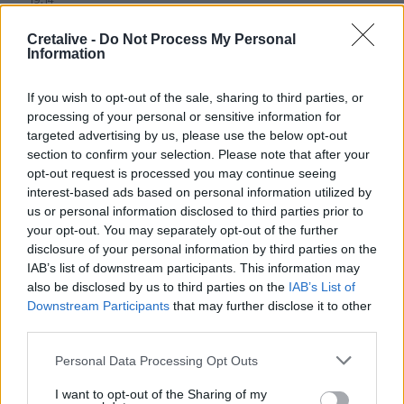
Φωτιές στο Ρέθυμνο: Αποζημιώσεις και για τον
κατεστραμμένο εξοπλισμό άρδευσης
Cretalive -
Do Not Process My Personal
Information
19:01
Κυψέλη: Η πρώτη δήλωση της οικογένειας της 38χρονης
If you wish to opt-out of the sale, sharing to third parties, or
Λίζα που βρέθηκε νεκρή
processing of your personal or sensitive information for
targeted advertising by us, please use the below opt-out
18:59
section to confirm your selection. Please note that after your
Καστέλλι: Παρουσία του υπ. Υποδομών Χρίστου Δήμα οι
opt-out request is processed you may continue seeing
υπογραφές για τα ραντάρ του νέου αεροδρομίου
interest-based ads based on personal information utilized by
us or personal information disclosed to third parties prior to
your opt-out. You may separately opt-out of the further
18:51
Μία ακόμη εθελοντική αιμοδοσία στο αίθριο της Λότζια
disclosure of your personal information by third parties on the
το Σάββατο (08-08)
IAB’s list of downstream participants. This information may
also be disclosed by us to third parties on the
IAB’s List of
Downstream Participants
that may further disclose it to other
18:44
Ευρωπαϊκή διάκριση για το Πανεπιστήμιο Κρήτης:
third parties.
Χρηματοδότηση 1,5 εκατ. ευρώ για την Τεχνητή
Νοημοσύνη
Personal Data Processing Opt Outs
I want to opt-out of the Sharing of my
18:44