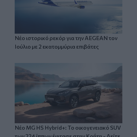
Νέο ιστορικό ρεκόρ για την AEGEAN τον
Ιούλιο με 2 εκατομμύρια επιβάτες
Νέο MG HS Hybrid+: Το οικογενειακό SUV
των 224 ίππων έφτασε στην Κρήτη - Δείτε