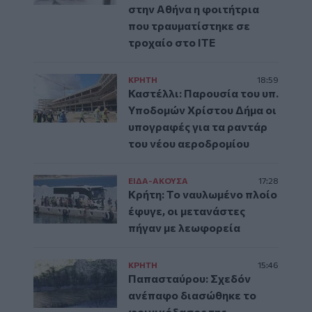
στην Αθήνα η φοιτήτρια
που τραυματίστηκε σε
τροχαίο στο ΙΤΕ
ΚΡΗΤΗ
18:59
Καστέλλι: Παρουσία του υπ.
Υποδομών Χρίστου Δήμα οι
υπογραφές για τα ραντάρ
του νέου αεροδρομίου
ΕΙΔΑ-ΑΚΟΥΣΑ
17:28
Κρήτη: Το ναυλωμένο πλοίο
έφυγε, οι μετανάστες
πήγαν με λεωφορεία
ΚΡΗΤΗ
15:46
Παπασταύρου: Σχεδόν
ανέπαφο διασώθηκε το
φοινικόδασος της