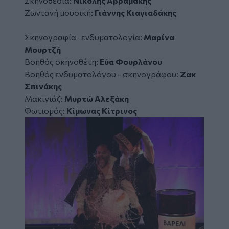
Σκηνοθεσία:
Νικολής Αβραμάκης
Ζωντανή μουσική:
Γιάννης Κιαγιαδάκης
Σκηνογραφία- ενδυματολογία:
Μαρίνα
Μουρτζή
Βοηθός σκηνοθέτη:
Εύα Φουρλάνου
Βοηθός ενδυματολόγου - σκηνογράφου:
Ζακ
Σπινάκης
Μακιγιάζ:
Μυρτώ Αλεξάκη
Φωτισμός:
Κίμωνας Κίτρινος
Image