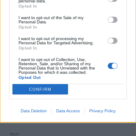
personal data.
Υψηλός κίνδυνος πυρκαγιάς την Παρασκευή στην Κρήτη
Opted In
I want to opt-out of the Sale of my
18:37
Personal Data.
CrediaBank: Οικονομικά Αποτελέσματα A ’Εξαμήνου
Opted In
2026 - Υψηλοί ρυθμοί ανάπτυξης και νέα ρεκόρ
επιδόσεων
I want to opt-out of processing my
Personal Data for Targeted Advertising.
Opted In
18:32
Αγωνία για την 20χρονη Ραφαέλα: Από το ΠΑΓΝΗ στην
I want to opt-out of Collection, Use,
Αθήνα η φοιτήτρια που τραυματίστηκε σε τροχαίο στο
Retention, Sale, and/or Sharing of my
Personal Data that Is Unrelated with the
ΙΤΕ
Purposes for which it was collected.
Opted Out
18:19
Δύο συλλήψεις για την υπόθεση του 72χρονου που είχε
CONFIRM
βρεθεί νεκρός σε αυτοκίνητο στα Άνω Λιόσια
18:09
Data Deletion
Data Access
Privacy Policy
Ντύθηκε «Χάρος», ανέβηκε στην οροφή νοσοκομείου
και... σκόρπισε τον τρόμο
18:05