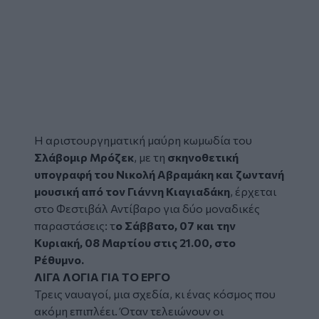
H αριστουργηματική μαύρη κωμωδία του
Σλάβομιρ Μρόζεκ
, με τη
σκηνοθετική
υπογραφή του
Νικολή Αβραμάκη
και ζωντανή
μουσική από τον Γιάννη Κιαγιαδάκη
, έρχεται
στο
Φεστιβάλ Αντίβαρο
για δύο μοναδικές
παραστάσεις: τ
ο Σάββατο, 07 και την
Κυριακή, 08 Μαρτίου στις 21.00, στο
Ρέθυμνο.
ΛΙΓΑ ΛΟΓΙΑ ΓΙΑ ΤΟ ΈΡΓΟ
Τρεις ναυαγοί, μια σχεδία, κι ένας κόσμος που
ακόμη επιπλέει. Όταν τελειώνουν οι