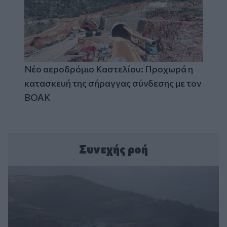
Νέο αεροδρόμιο Καστελίου: Προχωρά η
κατασκευή της σήραγγας σύνδεσης με τον
ΒΟΑΚ
Συνεχής ροή