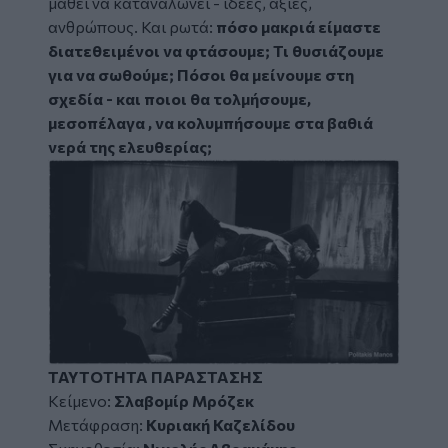
μάθει να καταναλώνει - ιδέες, αξίες,
ανθρώπους. Και ρωτά:
πόσο μακριά είμαστε
διατεθειμένοι να φτάσουμε; Τι θυσιάζουμε
για να σωθούμε; Πόσοι θα μείνουμε στη
σχεδία - και ποιοι θα τολμήσουμε,
μεσοπέλαγα , να κολυμπήσουμε στα βαθιά
νερά της ελευθερίας;
Image
ΤΑΥΤΟΤΗΤΑ ΠΑΡΑΣΤΑΣΗΣ
Κείμενο:
Σλαβομίρ Μρόζεκ
Μετάφραση:
Κυριακή Καζελίδου