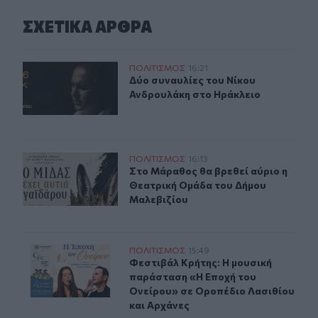
ΣΧΕΤΙΚA AΡΘΡΑ
Δύο συναυλίες του Νίκου Ανδρουλάκη στο Ηράκλειο
ΠΟΛΙΤΙΣΜΟΣ
16:21
Δύο συναυλίες του Νίκου Ανδρουλ
Δύο συναυλίες του Νίκου
Ανδρουλάκη στο Ηράκλειο
Στο Μάραθος θα βρεθεί αύριο η Θεατρική Ομάδα του Δ
ΠΟΛΙΤΙΣΜΟΣ
16:13
Στο Μάραθος θα βρεθεί αύριο η Θε
Στο Μάραθος θα βρεθεί αύριο η
Θεατρική Ομάδα του Δήμου
Μαλεβιζίου
Φεστιβάλ Κρήτης: Η μουσική παράσταση «Η Εποχή του 
ΠΟΛΙΤΙΣΜΟΣ
15:49
Φεστιβάλ Κρήτης: Η μουσική παράσ
Φεστιβάλ Κρήτης: Η μουσική
παράσταση «Η Εποχή του
Ονείρου» σε Οροπέδιο Λασιθίου
και Αρχάνες