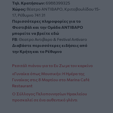
Τηλ. Κρατήσεων:
6988399325
Χώρος:
θέατρο ΑΝΤΙΒΑΡΟ,
Κριτοβουλίδου 15-
17, Ρέθυμνο 741 31
Περισσότερες πληροφορίες για το
Φεστιβάλ και την Ομάδα ΑΝΤΙΒΑΡΟ
μπορείτε να βρείτε
εδώ
FB
:
Θεατρο Αντιβαρο
&
Festival Antivaro
Διαβάστε περισσότερες ειδήσεις από
την
Κρήτη
και το
Ρέθυμνο
Ρεσιτάλ πιάνου για το Ευ Ζω με τον καρκίνο
«Γυναίκα όπως Μουσική»: Η Ημέρα της
Γυναίκας στις 8 Μαρτίου στο Marina Café
Restaurant
Ο Σύλλογος Πελοποννησίων Ηρακλείου
προσκαλεί σε ένα αυθεντικό γλέντι