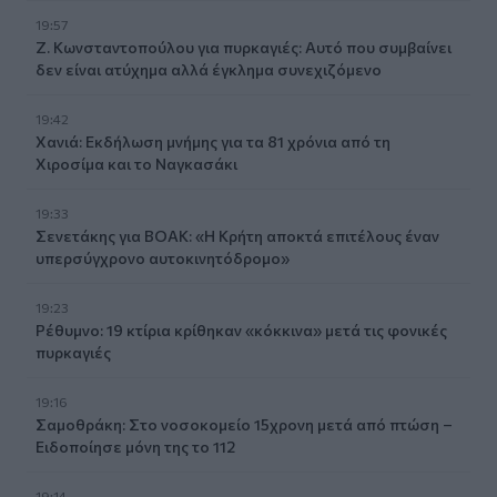
19:57
Ζ. Κωνσταντοπούλου για πυρκαγιές: Αυτό που συμβαίνει
δεν είναι ατύχημα αλλά έγκλημα συνεχιζόμενο
19:42
Χανιά: Εκδήλωση μνήμης για τα 81 χρόνια από τη
Χιροσίμα και το Ναγκασάκι
19:33
Σενετάκης για ΒΟΑΚ: «Η Κρήτη αποκτά επιτέλους έναν
υπερσύγχρονο αυτοκινητόδρομο»
19:23
Ρέθυμνο: 19 κτίρια κρίθηκαν «κόκκινα» μετά τις φονικές
πυρκαγιές
19:16
Σαμοθράκη: Στο νοσοκομείο 15χρονη μετά από πτώση –
Ειδοποίησε μόνη της το 112
19:14