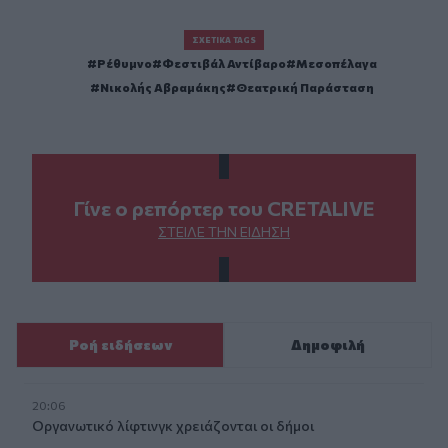
ΣΧΕΤΙΚΆ TAGS
Ρέθυμνο
Φεστιβάλ Αντίβαρο
Μεσοπέλαγα
Νικολής Αβραμάκης
Θεατρική Παράσταση
Γίνε ο ρεπόρτερ του CRETALIVE
ΣΤΕΊΛΕ ΤΗΝ ΕΊΔΗΣΗ
Ροή ειδήσεων
Δημοφιλή
20:06
Οργανωτικό λίφτινγκ χρειάζονται οι δήμοι