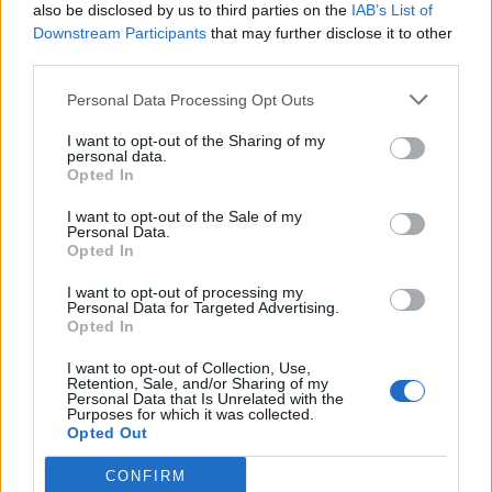
νεκρή σε χωράφι
also be disclosed by us to third parties on the
IAB’s List of
Downstream Participants
that may further disclose it to other
third parties.
23:00
Ιταλία: Στη Νάπολη καταγράφηκε θερμοκρασία-ρεκόρ 48
Personal Data Processing Opt Outs
βαθμών
I want to opt-out of the Sharing of my
22:32
personal data.
Υπόθεση Marfin: Έφθασε στην Ελλάδα η 46χρονη
Opted In
κατηγορούμενη για εμπρησμό
I want to opt-out of the Sale of my
Personal Data.
22:30
Opted In
Αυτές είναι οι πιο επικίνδυνες εβδομάδες για μεγάλες
πυρκαγιές
I want to opt-out of processing my
Personal Data for Targeted Advertising.
Opted In
22:21
Χρήστος Δάντης: «Δεν περίμενα την αχαριστία, 22 χρόνια
I want to opt-out of Collection, Use,
μετά και συνάδελφοι προσπαθούν να ξεχάσουν ότι
Retention, Sale, and/or Sharing of my
Personal Data that Is Unrelated with the
έγραψα αυτό το τραγούδι»
Purposes for which it was collected.
Opted Out
22:14
Ξεκινούν τα δοκιμαστικά δρομολόγια της επέκτασης του
CONFIRM