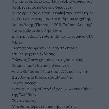
Κινηματογραφιστής» [ η αυτοβιογραφία του
βραβευμένου με Όσκαρ διευθυντή
φωτογραφίας Walter Lassally] την Τετάρτη 20
Μαΐου 2026 στις 19:00 στο Ίδρυμα Μιχάλης
Κακογάννης (Πειραιώς 206, Ταύρος Αττικής).
Για το βιβλίο θα μιλήσουν οι:
Δημήτρης Δουλγερίδης, Δημοσιογράφος «ΤΑ
ΝΕΑ»
Κώστας Μαυρακάκης, αρχιτέκτονας,
επιμελητής της έκδοσης
Γιώργος Φρέντζος, κινηματογραφιστής.
Χαιρετισμούς θα απευθύνουν οι :
Ξένια Καλδάρα, Πρόεδρος Δ.Σ. και Γενική
Διευθύντρια Ιδρύματος «Μιχάλης
Κακογιάννης»
Μαρία Κομνηνού, πρόεδρος ΔΣ «Ταινιοθήκη
της Ελλάδας»
Συντονισμός:
Ματθαίος Φραντζεσκάκης, εκδότης,