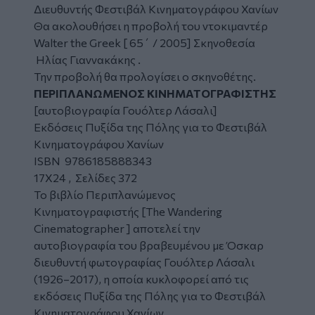
Διευθυντής Φεστιβάλ Κινηματογράφου Χανίων
Θα ακολουθήσει η προβολή του ντοκιμαντέρ
Walter the Greek [ 65΄ / 2005] Σκηνοθεσία
Ηλίας Γιαννακάκης .
Την προβολή θα προλογίσει ο σκηνοθέτης.
ΠΕΡΙΠΛΑΝΩΜΕΝΟΣ ΚΙΝΗΜΑΤΟΓΡΑΦΙΣΤΗΣ
[αυτοβιογραφία Γουόλτερ Λάσαλι]
Εκδόσεις Πυξίδα της Πόλης για το Φεστιβάλ
Κινηματογράφου Χανίων
ISBN 9786185888343
17Χ24 , Σελίδες 372
Το βιβλίο Περιπλανώμενος
Κινηματογραφιστής [The Wandering
Cinematographer ] αποτελεί την
αυτοβιογραφία του βραβευμένου με Όσκαρ
διευθυντή φωτογραφίας Γουόλτερ Λάσαλι
(1926–2017), η οποία κυκλοφορεί από τις
εκδόσεις Πυξίδα της Πόλης για το Φεστιβάλ
Κινηματογράφου Χανίων.