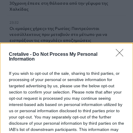
30χρονη έπεσε στη θάλασσα από την γέφυρα της
Χαλκίδας
23:32
Οι «μαύρες χήρες» της Ρωσίας: Παντρεύονται
νεοσύλλεκτους πριν μεταβούν στο μέτωπο για να
εισπράξουν τις «παχυλές» αποζημιώσεις
23:25
Cretalive -
Do Not Process My Personal
Information
Ρόδος: Έσπασε ο κάβος και τραυμάτισε ναυτικό
23:19
If you wish to opt-out of the sale, sharing to third parties, or
Τραγωδία στην Εύβοια: Νεκρός 37χρονος μετά από
processing of your personal or sensitive information for
τροχαίο με αγριογούρουνο
targeted advertising by us, please use the below opt-out
section to confirm your selection. Please note that after your
23:09
opt-out request is processed you may continue seeing
Φωτιές σε Σκύρο και Λακωνία: Συνελήφθησαν 63χρονη
interest-based ads based on personal information utilized by
και 71χρονος
us or personal information disclosed to third parties prior to
your opt-out. You may separately opt-out of the further
disclosure of your personal information by third parties on the
23:07
Χανιά: ΕΔΕ για την υπόθεση της 75χρονης που βρέθηκε
IAB’s list of downstream participants. This information may