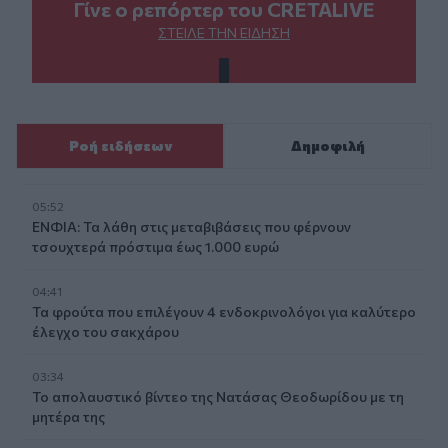
Γίνε ο ρεπόρτερ του CRETALIVE
ΣΤΕΊΛΕ ΤΗΝ ΕΊΔΗΣΗ
Ροή ειδήσεων
Δημοφιλή
05:52
ΕΝΦΙΑ: Τα λάθη στις μεταβιβάσεις που φέρνουν
τσουχτερά πρόστιμα έως 1.000 ευρώ
04:41
Τα φρούτα που επιλέγουν 4 ενδοκρινολόγοι για καλύτερο
έλεγχο του σακχάρου
03:34
Το απολαυστικό βίντεο της Νατάσας Θεοδωρίδου με τη
μητέρα της