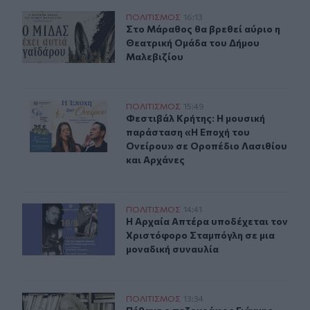
Στο Μάραθος θα βρεθεί αύριο η Θεατρική Ομάδα του Δ
ΠΟΛΙΤΙΣΜΟΣ
16:13
Στο Μάραθος θα βρεθεί αύριο η Θε
Στο Μάραθος θα βρεθεί αύριο η
Θεατρική Ομάδα του Δήμου
Μαλεβιζίου
Φεστιβάλ Κρήτης: Η μουσική παράσταση «Η Εποχή του 
ΠΟΛΙΤΙΣΜΟΣ
15:49
Φεστιβάλ Κρήτης: Η μουσική παράσ
Φεστιβάλ Κρήτης: Η μουσική
παράσταση «Η Εποχή του
Ονείρου» σε Οροπέδιο Λασιθίου
και Αρχάνες
Μουσική βραδιά στην Αρχαία Απτέρα με τον Χριστόφο
ΠΟΛΙΤΙΣΜΟΣ
14:41
Η Αρχαία Απτέρα υποδέχεται τον Χ
Η Αρχαία Απτέρα υποδέχεται τον
Χριστόφορο Σταμπόγλη σε μια
μοναδική συναυλία
Πέθανε ο πεζογράφος Γιάννης Γρηγοράκης
ΠΟΛΙΤΙΣΜΟΣ
13:34