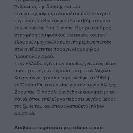
Άνθρωπος της δράσης και του
κινηματογράφου, ο Λάσαλι υπήρξε κεντρική
φιγούρα του Βρετανικού Νέου Κύματος και
του ρεύματος Free Cinema. Ως πρωτοπόρος
στη χρήση του φυσικού φωτισμού και των
ελαφριών μηχανών λήψης, παρέμεινε πιστός
στις ανεξάρτητες παραγωγές χαμηλού
προϋπολογισμού.
Στην Ελλάδα έγινε παγκοσμίως γνωστός μέσα
από τη στενή συνεργασία του με τον Μιχάλη
Κακογιάννη, η οποία κορυφώθηκε το 1964 με
το Όσκαρ Φωτογραφίας για την ταινία Αλέξης
Ζορμπάς. Ο Λάσαλι συνδέθηκε άρρηκτα με τα
Χανιά, όπου επέλεξε να περάσει μεγάλο μέρος
της ζωής του και όπου αναπαύεται πλέον
οριστικά.
Διαβάστε περισσότερες ειδήσεις από