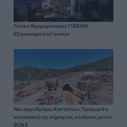
Λύσεις θερμομόνωσης FIBRAN:
Εξοικονομώ κατ' ουσίαν
Νέο αεροδρόμιο Καστελίου: Προχωρά η
κατασκευή της σήραγγας σύνδεσης με τον
ΒΟΑΚ