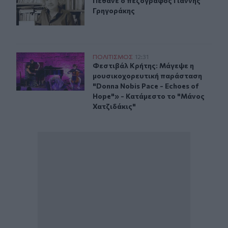
Πέθανε ο πεζογράφος Γιάννης Γρη
Πέθανε ο πεζογράφος Γιάννης
Γρηγοράκης
Φεστιβάλ Κρήτης: Μάγεψε η μουσικοχορευτική παράστασ
ΠΟΛΙΤΙΣΜΟΣ
12:31
Φεστιβάλ Κρήτης: Μάγεψε η μουσικ
Φεστιβάλ Κρήτης: Μάγεψε η
μουσικοχορευτική παράσταση
"Donna Nobis Pace - Echoes of
Hope"» - Κατάμεστο το "Μάνος
Χατζιδάκις"