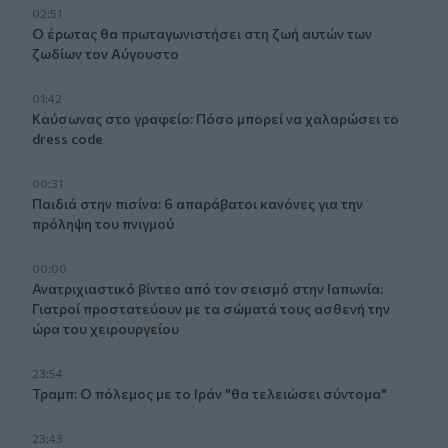
02:51
Ο έρωτας θα πρωταγωνιστήσει στη ζωή αυτών των
ζωδίων τον Αύγουστο
01:42
Καύσωνας στο γραφείο: Πόσο μπορεί να χαλαρώσει το
dress code
00:31
Παιδιά στην πισίνα: 6 απαράβατοι κανόνες για την
πρόληψη του πνιγμού
00:00
Ανατριχιαστικό βίντεο από τον σεισμό στην Ιαπωνία:
Γιατροί προστατεύουν με τα σώματά τους ασθενή την
ώρα του χειρουργείου
23:54
Τραμπ: Ο πόλεμος με το Ιράν "θα τελειώσει σύντομα"
23:43