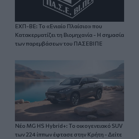
ΕΧΠ-ΒΕ: Το «Ενιαίο Πλαίσιο» που
Κατακερματίζει τη Βιομηχανία - Η σημασία
των παρεμβάσεων του ΠΑΣΕΒΙΠΕ
Νέο MG HS Hybrid+: Το οικογενειακό SUV
των 224 ίππων έφτασε στην Κρήτη - Δείτε