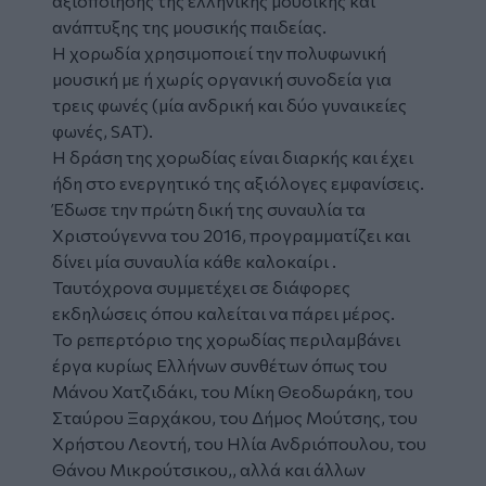
αξιοποίησης της ελληνικής μουσικής και
ανάπτυξης της μουσικής παιδείας.
Η χορωδία χρησιμοποιεί την πολυφωνική
μουσική με ή χωρίς οργανική συνοδεία για
τρεις φωνές (μία ανδρική και δύο γυναικείες
φωνές, SAT).
Η δράση της χορωδίας είναι διαρκής και έχει
ήδη στο ενεργητικό της αξιόλογες εμφανίσεις.
Έδωσε την πρώτη δική της συναυλία τα
Χριστούγεννα του 2016, προγραμματίζει και
δίνει μία συναυλία κάθε καλοκαίρι .
Ταυτόχρονα συμμετέχει σε διάφορες
εκδηλώσεις όπου καλείται να πάρει μέρος.
Το ρεπερτόριο της χορωδίας περιλαμβάνει
έργα κυρίως Ελλήνων συνθέτων όπως του
Μάνου Χατζιδάκι, του Μίκη Θεοδωράκη, του
Σταύρου Ξαρχάκου, του Δήμος Μούτσης, του
Χρήστου Λεοντή, του Ηλία Ανδριόπουλου, του
Θάνου Μικρούτσικου,, αλλά και άλλων