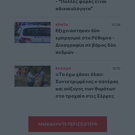
- "Πολλές φορές είναι
αδικαιολόγητα"
ΚΡΗΤΗ
10:38
Εξιχνιάστηκαν δύο
εμπρησμοί στο Ρέθυμνο -
Δικογραφία σε βάρος δύο
ανδρών
ΕΛΛAΔΑ
15:15
«Τα έχω χάσει όλα»:
Συντετριμμένος ο πατέρας
και σύζυγος των θυμάτων
στο τροχαίο στις Σέρρες
ΑΝΑΚΑΛΥΨΤΕ ΠΕΡΙΣΣΟΤΕΡΑ