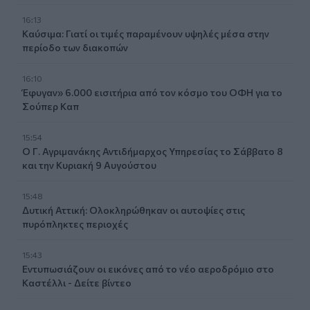
16:13
Καύσιμα: Γιατί οι τιμές παραμένουν υψηλές μέσα στην
περίοδο των διακοπών
16:10
Έφυγαν» 6.000 εισιτήρια από τον κόσμο του ΟΦΗ για το
Σούπερ Καπ
15:54
Ο Γ. Αγριμανάκης Αντιδήμαρχος Υπηρεσίας το Σάββατο 8
και την Κυριακή 9 Αυγούστου
15:48
Δυτική Αττική: Ολοκληρώθηκαν οι αυτοψίες στις
πυρόπληκτες περιοχές
15:43
Εντυπωσιάζουν οι εικόνες από το νέο αεροδρόμιο στο
Καστέλλι - Δείτε βίντεο