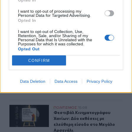
Opted In
14:39
Ομάδα μεταναστών εντοπίστηκαν στον Άγιο Ιωάννη, στα
I want to opt-out of processing my
Καπετανιανά
Personal Data for Targeted Advertising.
Opted In
14:36
I want to opt-out of Collection, Use,
Θέουτα: Ταυτοποιούν τα θύματα της μαζικής εισροής
Retention, Sale, and/or Sharing of my
Personal Data that Is Unrelated with the
Purposes for which it was collected.
Opted Out
ΠΕΡΙΣΣΟΤΕΡΑ
CONFIRM
Data Deletion
Data Access
Privacy Policy
ΣΧΕΤΙΚA AΡΘΡΑ
Δύο ξεχωριστές εκθέσεις του Φεστιβάλ Κινηματογράφο
ΠΟΛΙΤΙΣΜΟΣ
15:08
Φεστιβάλ Κινηματογράφου Χανίων: 
Φεστιβάλ Κινηματογράφου
Χανίων: Δύο εκθέσεις με
ελεύθερη είσοδο στο Μεγάλο
Αρσενάλι