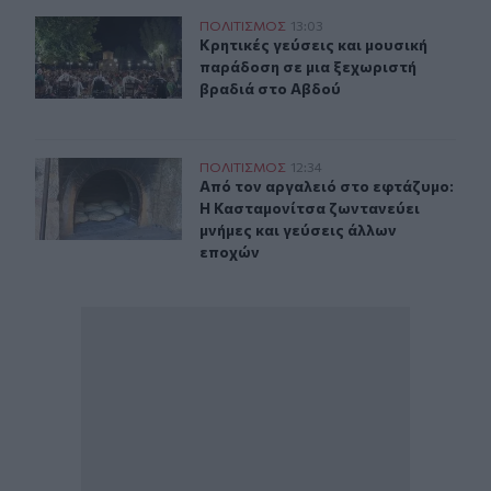
Κρητικές γεύσεις και μουσική παράδοση σε μια ξεχωρι
ΠΟΛΙΤΙΣΜΟΣ
13:03
Κρητικές γεύσεις και μουσική παρά
Κρητικές γεύσεις και μουσική
παράδοση σε μια ξεχωριστή
βραδιά στο Αβδού
Κασταμονίτσα: Η Γιορτή του Εφτάζυμου αναβιώνει την
ΠΟΛΙΤΙΣΜΟΣ
12:34
Από τον αργαλειό στο εφτάζυμο: Η 
Από τον αργαλειό στο εφτάζυμο:
Η Κασταμονίτσα ζωντανεύει
μνήμες και γεύσεις άλλων
εποχών