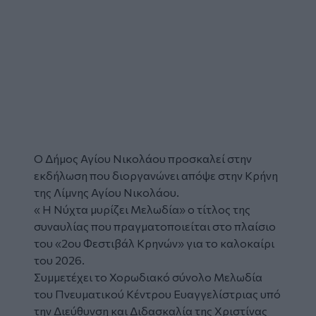
Ο Δήμος Αγίου Νικολάου προσκαλεί στην
εκδήλωση που διοργανώνει απόψε στην Κρήνη
της Λίμνης Αγίου Νικολάου.
« Η Νύχτα μυρίζει Μελωδία» ο τίτλος της
συναυλίας που πραγματοποιείται στο πλαίσιο
του «2ου Φεστιβάλ Κρηνών» για το καλοκαίρι
του 2026.
Συμμετέχει το Χορωδιακό σύνολο Μελωδία
του Πνευματικού Κέντρου Ευαγγελίστριας υπό
την Διεύθυνση και Διδασκαλία της Χριστίνας