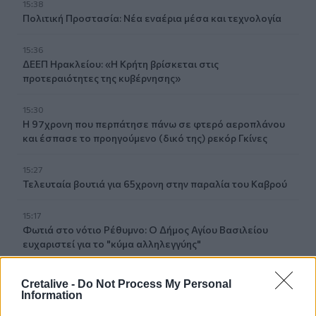
15:38
Πολιτική Προστασία: Νέα εναέρια μέσα και τεχνολογία
15:36
ΔΕΕΠ Ηρακλείου: «Η Κρήτη βρίσκεται στις
προτεραιότητες της κυβέρνησης»
15:30
Η 97χρονη που περπάτησε πάνω σε φτερό αεροπλάνου
και έσπασε το προηγούμενο (δικό της) ρεκόρ Γκίνες
15:27
Τελευταία βουτιά για 65χρονη στην παραλία του Καβρού
15:17
Φωτιά στο νότιο Ρέθυμνο: Ο Δήμος Αγίου Βασιλείου
ευχαριστεί για το "κύμα αλληλεγγύης"
15:15
Cretalive -
Do Not Process My Personal
«Τα έχω χάσει όλα»: Συντετριμμένος ο πατέρας και
Information
σύζυγος των θυμάτων στο τροχαίο στις Σέρρες