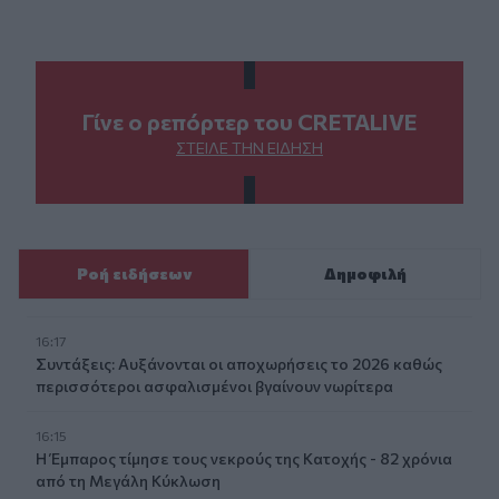
Γίνε ο ρεπόρτερ του CRETALIVE
ΣΤΕΊΛΕ ΤΗΝ ΕΊΔΗΣΗ
Ροή ειδήσεων
Δημοφιλή
16:17
Συντάξεις: Αυξάνονται οι αποχωρήσεις το 2026 καθώς
περισσότεροι ασφαλισμένοι βγαίνουν νωρίτερα
16:15
Η Έμπαρος τίμησε τους νεκρούς της Κατοχής - 82 χρόνια
από τη Μεγάλη Κύκλωση