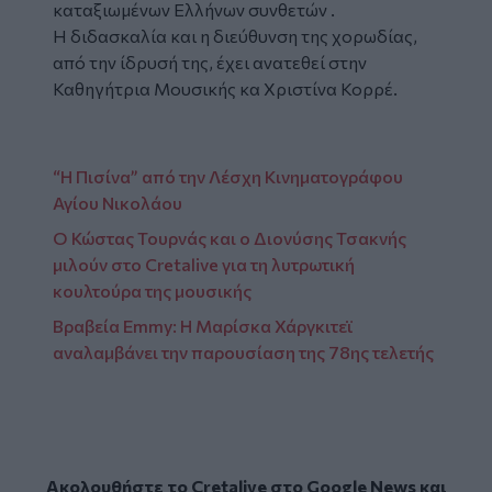
καταξιωμένων Ελλήνων συνθετών .
Η διδασκαλία και η διεύθυνση της χορωδίας,
από την ίδρυσή της, έχει ανατεθεί στην
Καθηγήτρια Μουσικής κα Χριστίνα Κορρέ.
“Η Πισίνα” από την Λέσχη Κινηματογράφου
Αγίου Νικολάου
Ο Κώστας Τουρνάς και ο Διονύσης Τσακνής
μιλούν στο Cretalive για τη λυτρωτική
κουλτούρα της μουσικής
Βραβεία Emmy: Η Μαρίσκα Χάργκιτεϊ
αναλαμβάνει την παρουσίαση της 78ης τελετής
Ακολουθήστε το Cretalive στο
Google News
και