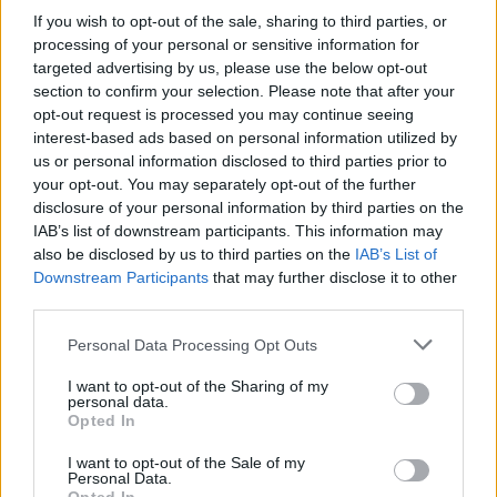
If you wish to opt-out of the sale, sharing to third parties, or
15:11
processing of your personal or sensitive information for
Επίσκεψη του Δημάρχου του Δήμου Σαρωνικού στο
targeted advertising by us, please use the below opt-out
ΕΛ.ΚΕ.Θ.Ε. στην Ανάβυσσο
section to confirm your selection. Please note that after your
opt-out request is processed you may continue seeing
15:08
interest-based ads based on personal information utilized by
Φεστιβάλ Κινηματογράφου Χανίων: Δύο εκθέσεις με
us or personal information disclosed to third parties prior to
ελεύθερη είσοδο στο Μεγάλο Αρσενάλι
your opt-out. You may separately opt-out of the further
disclosure of your personal information by third parties on the
15:05
IAB’s list of downstream participants. This information may
Με τη MINOAN LINES, το ταξίδι έχει γεύση — και τιμές
also be disclosed by us to third parties on the
IAB’s List of
που εκπλήσσουν
Downstream Participants
that may further disclose it to other
third parties.
14:59
Ρωσία: Ο Πούτιν εγκρίνει πώληση 30% στο αεροδρόμιο
Personal Data Processing Opt Outs
της Μόσχας
I want to opt-out of the Sharing of my
personal data.
14:50
Opted In
ΕΛΜΕΠΑ: Και σε ηλεκτρονική έκδοση τα πρακτικά του
συνεδρίου για τη Ρένα Κυριακού
I want to opt-out of the Sale of my
Personal Data.