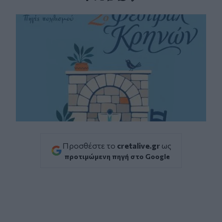
Facebook
Twitter
Messenger
Whatsapp
Viber
Προσθέστε το
cretalive.gr
ως
προτιμώμενη πηγή στο Google