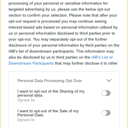
processing of your personal or sensitive information for
αστυνομία
targeted advertising by us, please use the below opt-out
section to confirm your selection. Please note that after your
22:32
opt-out request is processed you may continue seeing
Πανεπιστήμιο Κρήτης: 3,35 εκατ. ευρώ από το Υπουργείο
interest-based ads based on personal information utilized by
Παιδείας, για το στεγαστικό επίδομα των φοιτητών
us or personal information disclosed to third parties prior to
your opt-out. You may separately opt-out of the further
22:22
disclosure of your personal information by third parties on the
Ηράκλειο: “Σκουπίδια κατάχαμα, μια ψησταριά στο
IAB’s list of downstream participants. This information may
πουθενά κι ένα αμάξι παρατημένο στο πάρκο”
also be disclosed by us to third parties on the
IAB’s List of
Downstream Participants
that may further disclose it to other
22:03
third parties.
Καιρός: “Πορτοκαλί” συναγερμός στην Κρήτη - Ζέστη και
πολύ υψηλός κίνδυνος πυρκαγιάς!
Personal Data Processing Opt Outs
22:02
I want to opt-out of the Sharing of my
personal data.
Σφοδρή επίθεση κατά Καρυστιανού-Γρατσία από πρώην
Opted In
στελέχη: «Συνεχής εσωστρέφεια και τραγικά
επικοινωνιακά λάθη»
I want to opt-out of the Sale of my
Personal Data.
Opted In
ΠΕΡΙΣΣΟΤΕΡΑ