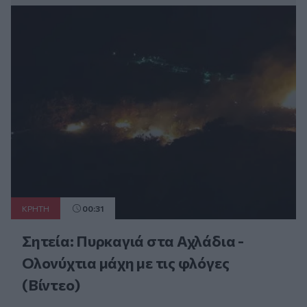
ΚΡΗΤΗ
00:31
Σητεία: Πυρκαγιά στα Αχλάδια -
Ολονύχτια μάχη με τις φλόγες
(Βίντεο)