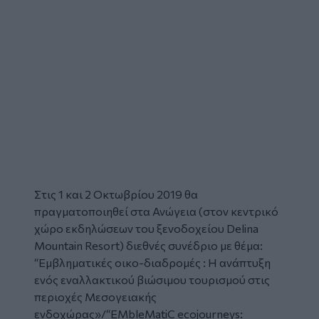
Στις 1 και 2 Οκτωβρίου 2019 θα
πραγματοποιηθεί στα Ανώγεια (στον κεντρικό
χώρο εκδηλώσεων του ξενοδοχείου Delina
Mountain Resort) διεθνές συνέδριο με θέμα:
“Εμβληματικές οικο-διαδρομές : Η ανάπτυξη
ενός εναλλακτικού βιώσιμου τουρισμού στις
περιοχές Μεσογειακής
ενδοχώρας»/“EMbleMatiC ecojourneys: