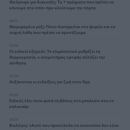
Φεύγουμε για διακοπές; Τα 7 πράγματα που πρέπει να
κάνουμε στο σπίτι πριν κλείσουμε την πόρτα
04:11
Μαγειρεμένο ρύζι: Πόσο διατηρείται στο ψυγείο και τα
συχνά λάθη που πρέπει να προσέξουμε
03:16
Οι ειδικοί εξηγούν: Το κλιματιστικό ρυθμίζει τη
θερμοκρασία, ο ανεμιστήρας οροφής αλλάζει την
αίσθηση
02:30
Αυξάνονται οι ενδείξεις για ζωή στον Άρη
01:30
Ειδικός λέει ποια φυτά να βάλεις στο μπαλκόνι σου το
καλοκαίρι
00:31
Βιολόγος: «Αυτό που προσελκύει τα κουνούπια δεν είναι