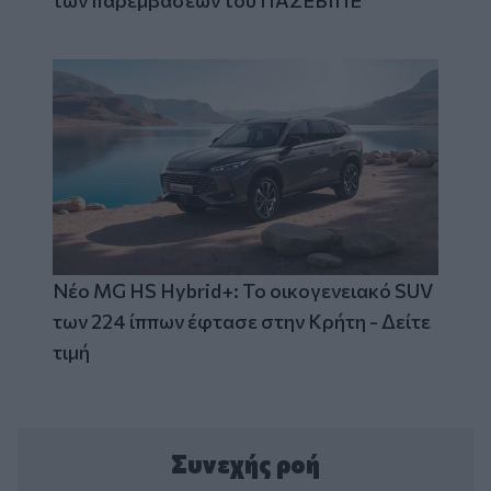
των παρεμβάσεων του ΠΑΣΕΒΙΠΕ
Νέο MG HS Hybrid+: Το οικογενειακό SUV
των 224 ίππων έφτασε στην Κρήτη - Δείτε
τιμή
Συνεχής ροή