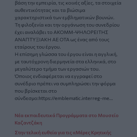
βάση την εμπειρία, τις κοινές αξίες, τα στοιχεία
αυθεντικότητας και τα βιώσιμα
χαρακτηριστικά των εμβληματικών βουνών.
Τη φιλοξενία και την οργάνωση του συνεδρίου
έχει αναλάβει το ΑΚΟΜΜ-ΨΗΛΟΡΕΙΤΗΣ
ΑΝΑΠΤΥΞΙΑΚΗ ΑΕ ΟΤΑ ως ένας από τους
εταίρους του έργου.
Η επίσημη γλώσσα του έργου είναι η αγγλική,
με ταυτόχρονη διερμηνεία στα ελληνικά, στο
μεγαλύτερο τμήμα των εργασιών του.
Όποιος ενδιαφέρεται να εγγραφεί στο
συνέδριο πρέπει να συμπληρώσει την φόρμα
που βρίσκεται στο
σύνδεσμο:
https://emblematic.interreg-me...
Νέα εκπαιδευτικά Προγράμματα στο Μουσείο
Καζαντζάκη
Στην τελική ευθεία για τις «Μέρες Κρητικής