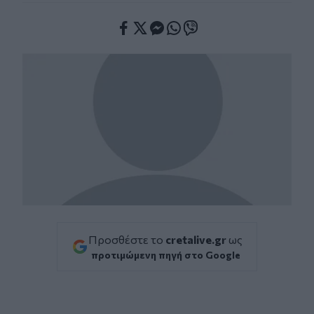
Facebook
Twitter
Messenger
Whatsapp
Viber
Προσθέστε το
cretalive.gr
ως
προτιμώμενη πηγή στο Google