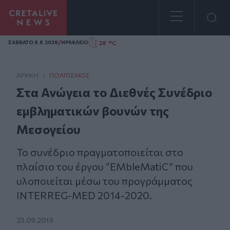
Homepage
/
28 °C
ΣAΒΒΑΤΟ 8.8.2026
ΗΡΑΚΛΕΙΟ
ΑΡΧΙΚΗ
/
ΠΟΛΙΤΙΣΜΌΣ
Στα Ανώγεια το Διεθνές Συνέδριο
εμβληματικών βουνών της
Μεσογείου
Το συνέδριο πραγματοποιείται στο
πλαίσιο του έργου “EMbleMatiC” που
υλοποιείται μέσω του προγράμματος
INTERREG-MED 2014-2020.
23.09.2019