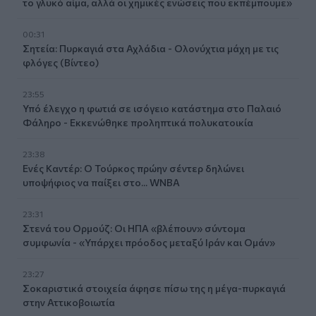
το γλυκό αίμα, αλλά οι χημικές ενώσεις που εκπέμπουμε»
00:31
Σητεία: Πυρκαγιά στα Αχλάδια - Ολονύχτια μάχη με τις
φλόγες (Βίντεο)
23:55
Υπό έλεγχο η φωτιά σε ισόγειο κατάστημα στο Παλαιό
Φάληρο - Εκκενώθηκε προληπτικά πολυκατοικία
23:38
Ενές Καντέρ: Ο Τούρκος πρώην σέντερ δηλώνει
υποψήφιος να παίξει στο... WNBA
23:31
Στενά του Ορμούζ: Οι ΗΠΑ «βλέπουν» σύντομα
συμφωνία - «Υπάρχει πρόοδος μεταξύ Ιράν και Ομάν»
23:27
Σοκαριστικά στοιχεία άφησε πίσω της η μέγα-πυρκαγιά
στην Αττικοβοιωτία