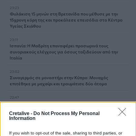
23:23
Φυλάκιση 15 μηνών στη Βρετανίδα που μέθυσε με την
15χρονη κόρη της και προκάλεσε επεισόδιο στο Κέντρο
Υγείας Σκιάθου
23:11
Ισπανία: Η Μαδρίτη επαναφέρει προσωρινά τους
συνοριακούς ελέγχους για όσους ταξιδεύουν από την
Ιταλία
23:02
Συναγερμός σε μοναστήρι στην Κύπρο: Μοναχός
επιτέθηκε με μαχαίρι και τραυμάτισε δύο άτομα
22:47
Σητεία: Φωτιά στα Αχλάδια, δύσκολη μάχη με τις φλόγες
- Βίντεο
Cretalive -
Do Not Process My Personal
Information
22:39
Βρετανία: Κατά συρροή δολοφόνος καταδικάστηκε για
If you wish to opt-out of the sale, sharing to third parties, or
δύο δολοφονίες γυναικών - Η συγγνώμη από την