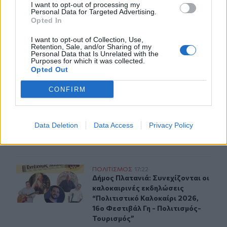
I want to opt-out of processing my
Personal Data for Targeted Advertising.
Opted In
I want to opt-out of Collection, Use,
Retention, Sale, and/or Sharing of my
Personal Data that Is Unrelated with the
Purposes for which it was collected.
ΣΧΕΤΙΚA AΡΘΡΑ
Opted Out
CONFIRM
Χανιά: «4 Εποχές στον Δήμο Πλατανιά» - Εγκαίνια Ομ
ΠΟΛΙΤΙΣΜΟΣ
17:40
Χανιά: «4 Εποχές στον Δήμο Πλατα
Χανιά: «4 Εποχές στον Δήμο
Πλατανιά» - Εγκαίνια Ομαδικής
Έκθεσης Ζωγραφικής &
Data Deletion
Data Access
Privacy Policy
Φωτογραφίας
Δήμος Πλατανιά: Συνεχίζονται οι καλοκαιρινές εκδηλώσ
ΠΟΛΙΤΙΣΜΟΣ
17:22
Δήμος Πλατανιά: Συνεχίζονται οι κ
Δήμος Πλατανιά: Συνεχίζονται οι
καλοκαιρινές εκδηλώσεις
“Πολιτιστικό Καλοκαίρι 2026,
16ο Φεστιβάλ Γη - Πολιτισμός-
Τουρισμός”