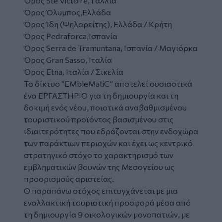
Όρος Ste Victoire, Γαλλία
Όρος Όλυμπος,Ελλάδα
Όρος Ίδη (Ψηλορείτης), Ελλάδα / Κρήτη
Όρος Pedraforca,Ισπανία
Όρος Serra de Tramuntana, Ισπανία / Μαγιόρκα
Όρος Gran Sasso, Ιταλία
Όρος Etna, Ιταλία / Σικελία
Το δίκτυο “EMbleMatiC” αποτελεί ουσιαστικά
ένα ΕΡΓΑΣΤΗΡΙΟ για τη δημιουργία και τη
δοκιμή ενός νέου, ποιοτικά αναβαθμισμένου
τουριστικού προϊόντος βασισμένου στις
ιδιαιτερότητες που εδράζονται στην ενδοχώρα
των παράκτιων περιοχών και έχει ως κεντρικό
στρατηγικό στόχο το χαρακτηρισμό των
εμβληματικών βουνών της Μεσογείου ως
προορισμούς αριστείας.
Ο παραπάνω στόχος επιτυγχάνεται με μια
εναλλακτική τουριστική προσφορά μέσα από
τη δημιουργία 9 οικολογικών μονοπατιών, με