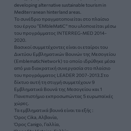
developing alternative sustainable tourism in
Mediterranean hinterland areas.
Το συνέδριο πραγματοποιείται στο πλαίσιο
του έργου “EMbleMatiC” που υλοποιείται μέσω
του προγράμματος INTERREG-MED 2014-
2020.
Βασικοί συμμετέχοντες είναι οι εταίροι του
Δικτύου Εμβληματικών Βουνών της Μεσογείου
(EmblematicNetwork) το οποίο ιδρύθηκε μέσα
από μια διακρατική συνεργασία στο πλαίσιο
του προγράμματος LEADER 2007-2013.Στο
δίκτυο αυτή τη στιγμή συμμετέχουν 9
Εμβληματικά Βουνά της Μεσογείου και 1
Πανεπιστήμιο εκπροσωπώντας 5 ευρωπαϊκές
χώρες.
Τα εμβληματικά βουνά είναι τα εξής :
Όρος Cika, Αλβανία,
Όρος Canigo, Γαλλία,