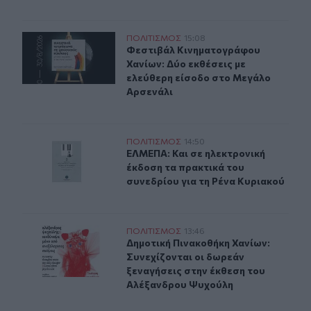
Δύο ξεχωριστές εκθέσεις του Φεστιβάλ Κινηματογράφο
ΠΟΛΙΤΙΣΜΟΣ
15:08
Φεστιβάλ Κινηματογράφου Χανίων: 
Φεστιβάλ Κινηματογράφου
Χανίων: Δύο εκθέσεις με
ελεύθερη είσοδο στο Μεγάλο
Αρσενάλι
ΕΛΜΕΠΑ: Και σε ηλεκτρονική έκδοση τα πρακτικά του σ
ΠΟΛΙΤΙΣΜΟΣ
14:50
ΕΛΜΕΠΑ: Και σε ηλεκτρονική έκδοσ
ΕΛΜΕΠΑ: Και σε ηλεκτρονική
έκδοση τα πρακτικά του
συνεδρίου για τη Ρένα Κυριακού
Δημοτική Πινακοθήκη Χανίων: Συνεχίζονται οι δωρεάν 
ΠΟΛΙΤΙΣΜΟΣ
13:46
Δημοτική Πινακοθήκη Χανίων: Συνε
Δημοτική Πινακοθήκη Χανίων:
Συνεχίζονται οι δωρεάν
ξεναγήσεις στην έκθεση του
Αλέξανδρου Ψυχούλη