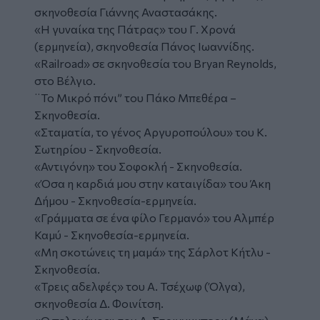
σκηνοθεσία Γιάννης Αναστασάκης.
«Η γυναίκα της Πάτρας» του Γ. Χρονά
(ερμηνεία), σκηνοθεσία Πάνος Ιωαννίδης.
«Railroad» σε σκηνοθεσία του Bryan Reynolds,
στο Βέλγιο.
¨Το Μικρό πόνι” του Πάκο Μπεθέρα –
Σκηνοθεσία.
«Σταματία, το γένος Αργυροπούλου» του Κ.
Σωτηρίου - Σκηνοθεσία.
«Αντιγόνη» του Σοφοκλή - Σκηνοθεσία.
«Όσα η καρδιά μου στην καταιγίδα» του Άκη
Δήμου - Σκηνοθεσία-ερμηνεία.
«Γράμματα σε ένα φίλο Γερμανό» του Αλμπέρ
Καμύ - Σκηνοθεσία-ερμηνεία.
«Μη σκοτώνεις τη μαμά» της Σάρλοτ Κήτλυ -
Σκηνοθεσία.
«Τρεις αδελφές» του Α. Τσέχωφ (Όλγα),
σκηνοθεσία Δ. Φοινίτση.