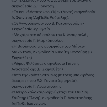
«Ο πελεκάνος» του Α. Στρινγκμπερκ (Μάνα),
σκηνοθεσία Δ. Φοινίτση.
«Το κουκλόσπιτο» του Ίψεν (Λίντε) σκηνοθεσία
Δ. Φοινίτση (ΔηΠεΘε Ρούμελης).
«Οι Αγνοούμενοι» του Β. Κατσικονούρη –
Σκηνοθεσία-ερμηνεία.
«Μαχαίρι στο κόκκαλο» του Κ. Μουρσελά ,
σκηνοθεσία Γ. Μαρκόπουλου.
«Η Βασίλισσα της ομορφιάς» του Μάρτιν
ΜακΝτόνα, σκηνοθεσία Νικαίτη Κοντούρη (Β.
Σκηνοθέτη)
«Ρώμος Φιλύρας» σκήνοθεσία Γιάννης
Αναστασάκης (Β. Σκηνοθέτη)
«Από την κρύπτη στο φως με τρεις μπακιρένιες
δεκάρες» του Ε.Χ. Γονατά (ερμηνεία),
σκηνοθεσία Γ. Αναστασάκης
«Όνειρο καλοκαιρινής νύχτας» του Ουίλιαμ
Σάιξπηρ (Ελένη), σκηνοθεσία Γ. Αναστασάκης ,
ΔηΠεΘε Ιωαννίνων.