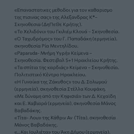
«Επαναστατικες μεθοδοι για τον καθαρισμο
της πισινας σας» της Αλεξανδρας Κ*–
Σκηνοθεσια (ΔηΠεΘε Κρήτης).
«Το Χελιδόνι» του Γκιλιέμ Κλουά – Σκηνοθεσία.
«Ο Ταχυδρόμος» του Γ. Παπαδάκη (ερμηνεία),
σκηνοθεσία Ρία Μεντηλίδου.
«Paparuda- Μνήμη Υγρή» Κείμενα –
Σκηνοθεσία. Φεστιβαλ 5+1 Ηρακλείου Κρήτης.
«Τα σπίτια της καρδιάς» Κείμενα – Σκηνοθεσία.
Πολιτιστικό Κέντρο Ηρακλείου.
«Η Γυναίκα της Ζάκυθος» του Δ. Σολωμού
(ερμηνεία), σκηνοθεσία Στέλλα Κουφάκη.
«Με δύναμη από την Κηφισιά» των Δ. Κεχαϊδη
και Ε. Χαβιαρά (ερμηνεία), σκηνοθεσία Μάνος
Βαβαδάκης.
«Τίτα- Λου» της Κάθριν Αν (Τίτα), σκηνοθεσία
Μάνος Βαβαδάκης.
«…Και Ιουλιέτα» του Άκη Δήμου (ερμηνεία),