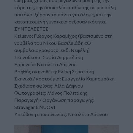
ζωή μιας χήρας που μεγαλώνει μόνη της την
κόρη της, την δυσκολία επιβίωσης σε μια πόλη
που όλοι ξέρουν τα πάντα για όλους, και την
καταπιεσμένη γυναικεία σεξουαλικότητα.
ΣΥΝΤΕΛΕΣΤΕΣ:
Κείμενο: Γιώργος Καραμίχος (βασισμένο στη
νουβέλα του Νίκου Βασιλειάδη «Ο
συμβολαιογράφος», εκδ. Νεφέλη)
Σκηνοθεσία: Σοφία Δερμιτζάκη
Ερμηνεία: Νικολέτα Δάφνου
Bοηθός σκηνοθέτη: Ελένη Στρατάκη
Σκηνικά / κοστούμια: Ευαγγελία Καμπουράκη
Σχεδίαση αφίσας: Λίλα Δάφνου
Φωτογραφίες: Μάνος Πολιτάκης
Παραγωγή / Οργάνωση παραγωγής:
Stravaganti NUOVI
Υπεύθυνη επικοινωνίας: Νικολέτα Δάφνου
Image