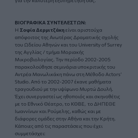
για την καλύτερη εξυπηρέτησή σας.
ΒΙΟΓΡΑΦΙΚΑ ΣΥΝΤΕΛΕΣΤΩΝ:
Η
Σοφία Δερμιτζάκη
είναι αριστούχα
απόφοιτος της Ανωτέρας Δραματικής σχολής
του Ωδείου Αθηνών και του University of Surrey
της Αγγλίας / τμήμα Μοριακής
Μικροβιολογίας. Την περίοδο 2002-2005
παρακολούθησε σεμινάρια υποκριτικής του
Αντρέα Μανωλικάκη πάνω στη Μέθοδο Actors’
Studio. Από το 2002-2007 έκανε μαθήματα
τραγουδιού με την υψίφωνο Μυρτώ Δουλή.
Έχει συνεργαστεί ως ηθοποιός και σκηνοθέτις
με το Εθνικό Θέατρο, το ΚΘΒΕ, το ΔΗΠΕΘΕ
Ιωαννίνων και Ρούμελης, καθώς και με
διάφορες ομάδες στην Αθήνα και την Κρήτη.
Κάποιες από τις παραστάσεις που έχει
συμμετάσχει: