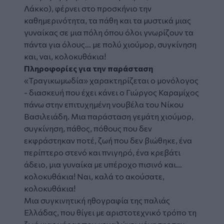
Λάκκο), φέρνει στο προσκήνιο την
καθημερινότητα, τα πάθη και τα μυστικά μιας
γυναίκας σε μια πόλη όπου όλοι γνωρίζουν τα
πάντα για όλους… με πολύ χιούμορ, συγκίνηση
και, ναι, κολοκυθάκια!
Πληροφορίες για την παράσταση
«Τραγικωμωδία» χαρακτηρίζεται ο μονόλογος
- διασκευή που έχει κάνει ο Γιώργος Καραμίχος
πάνω στην επιτυχημένη νουβέλα του Νίκου
Βασιλειάδη. Μια παράσταση γεμάτη χιούμορ,
συγκίνηση, πάθος, πόθους που δεν
εκφράστηκαν ποτέ, ζωή που δεν βιώθηκε, ένα
περίπτερο στενό και πνιγηρό, ένα κρεβάτι
άδειο, μια γυναίκα με υπέροχο πισινό και…
κολοκυθάκια! Ναι, καλά το ακούσατε,
κολοκυθάκια!
Μια συγκινητική ηθογραφία της παλιάς
Ελλάδας, που θίγει με αριστοτεχνικό τρόπο τη