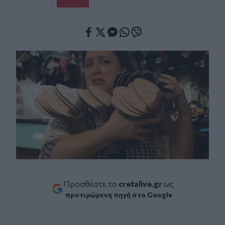
Facebook
Twitter
Messenger
Whatsapp
Viber
Προσθέστε το
cretalive.gr
ως
προτιμώμενη πηγή στο Google