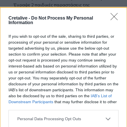
Έγραψε 2 παιδικές παραστάσεις της
ηρακλειώτικης επαγγελματικής ομάδας
Cretalive -
Do Not Process My Personal
παιδικού θεάτρου «Σχήμα 7».
Information
Το διήγημά της «Το Κακότυχο» βραβεύτηκε
από το βιβλιοπωλείο Ελευθερουδάκης. Έχει
If you wish to opt-out of the sale, sharing to third parties, or
εκδόσει τα «Μικρά Ερωτικά» από τις εκδόσεις
processing of your personal or sensitive information for
Ηριδανός.
targeted advertising by us, please use the below opt-out
section to confirm your selection. Please note that after your
Η
Ελένη Στρατάκη
γεννήθηκε και μεγάλωσε
opt-out request is processed you may continue seeing
στο Ηράκλειο Κρήτης. Είναι τελειόφοιτη των
interest-based ads based on personal information utilized by
us or personal information disclosed to third parties prior to
εργαστήριων θεάτρου Όμμα Στούντιο (2013).
your opt-out. You may separately opt-out of the further
Έχει παίξει στα: «Ερωτόκριτος» του
disclosure of your personal information by third parties on the
Βιτσέντζου Κορνάρου (Όμμα Στούντιο), «Προς
IAB’s list of downstream participants. This information may
κατεδάφιση» του Τέννεσι Ουίλιαμς (Όμμα
also be disclosed by us to third parties on the
IAB’s List of
Στούντιο), «Οι Δούλες» του Ζαν Ζενέ (Όμμα
Downstream Participants
that may further disclose it to other
Στούντιο), «Η Ωραία Αθοκουτάλα» (ΠροΤΑΣΗ
third parties.
& Stravaganti NUOVI), «Μη σκοτώνεις τη μαμά»
Personal Data Processing Opt Outs
(ΘΕ.Σ.Η. & Stravaganti NUOVI), «Αντιγόνη»