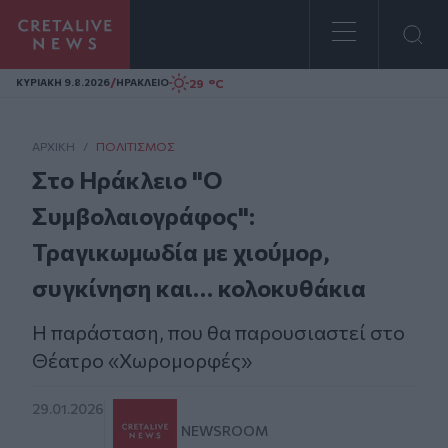
Homepage
/
29 °C
ΚΥΡΙΑΚΗ 9.8.2026
ΗΡΑΚΛΕΙΟ
ΑΡΧΙΚΗ
/
ΠΟΛΙΤΙΣΜΌΣ
Στο Ηράκλειο "Ο
Συμβολαιογράφος":
Τραγικωμωδία με χιούμορ,
συγκίνηση και… κολοκυθάκια
Η παράσταση, που θα παρουσιαστεί στο
Θέατρο «Χωρομορφές»
29.01.2026
NEWSROOM