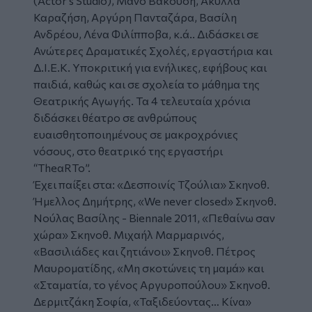
(Actor’s Studio), Μάνο Βακούση, Ακύλλα
Καραζήση, Αργύρη Πανταζάρα, Βασίλη
Ανδρέου, Λένα Φιλίπποβα, κ.ά.. Διδάσκει σε
Ανώτερες Δραματικές Σχολές, εργαστήρια και
Δ.Ι.Ε.Κ. Υποκριτική για ενήλικες, εφήβους και
παιδιά, καθώς και σε σχολεία το μάθημα της
Θεατρικής Αγωγής. Τα 4 τελευταία χρόνια
διδάσκει θέατρο σε ανθρώπους
ευαισθητοποιημένους σε μακροχρόνιες
νόσους, στο θεατρικό της εργαστήρι
“TheαRTo”.
Έχει παίξει στα: «Δεσποινίς Τζούλια» Σκηνοθ.
Ήμελλος Δημήτρης, «We never closed» Σκηνοθ.
Νούλας Βασίλης - Biennale 2011, «Πεθαίνω σαν
χώρα» Σκηνοθ. Μιχαήλ Μαρμαρινός,
«Βασιλιάδες και ζητιάνοι» Σκηνοθ. Πέτρος
Μαυροματίδης, «Μη σκοτώνεις τη μαμά» και
«Σταματία, το γένος Αργυροπούλου» Σκηνοθ.
Δερμιτζάκη Σοφία, «Ταξιδεύοντας… Κίνα»