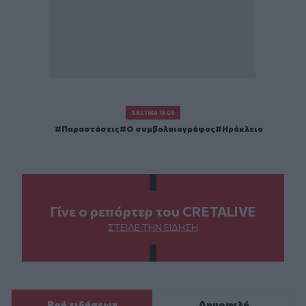
ΣΧΕΤΙΚΆ TAGS
Παραστάσεις
Ο συμβολαιογράφος
Ηράκλειο
Γίνε ο ρεπόρτερ του CRETALIVE
ΣΤΕΊΛΕ ΤΗΝ ΕΊΔΗΣΗ
Ροή ειδήσεων
Δημοφιλή