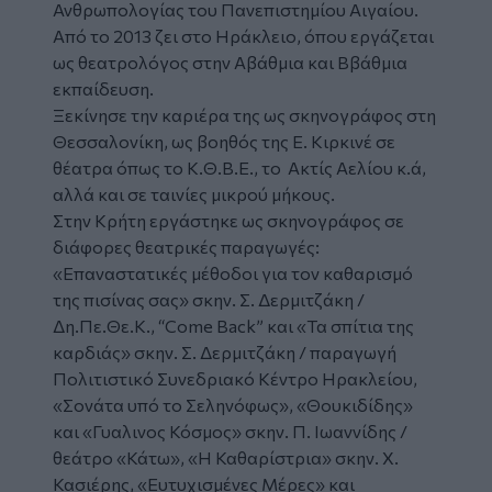
Ανθρωπολογίας του Πανεπιστημίου Αιγαίου.
Από το 2013 ζει στο Ηράκλειο, όπου εργάζεται
ως θεατρολόγος στην Αβάθμια και Ββάθμια
εκπαίδευση.
Ξεκίνησε την καριέρα της ως σκηνογράφος στη
Θεσσαλονίκη, ως βοηθός της Ε. Κιρκινέ σε
θέατρα όπως το Κ.Θ.Β.Ε., το Ακτίς Αελίου κ.ά,
αλλά και σε ταινίες μικρού μήκους.
Στην Κρήτη εργάστηκε ως σκηνογράφος σε
διάφορες θεατρικές παραγωγές:
«Επαναστατικές μέθοδοι για τον καθαρισμό
της πισίνας σας» σκην. Σ. Δερμιτζάκη /
Δη.Πε.Θε.Κ., “Come Back” και «Τα σπίτια της
καρδιάς» σκην. Σ. Δερμιτζάκη / παραγωγή
Πολιτιστικό Συνεδριακό Κέντρο Ηρακλείου,
«Σονάτα υπό το Σεληνόφως», «Θουκιδίδης»
και «Γυαλινος Κόσμος» σκην. Π. Ιωαννίδης /
θεάτρο «Κάτω», «Η Καθαρίστρια» σκην. Χ.
Κασιέρης, «Ευτυχισμένες Μέρες» και