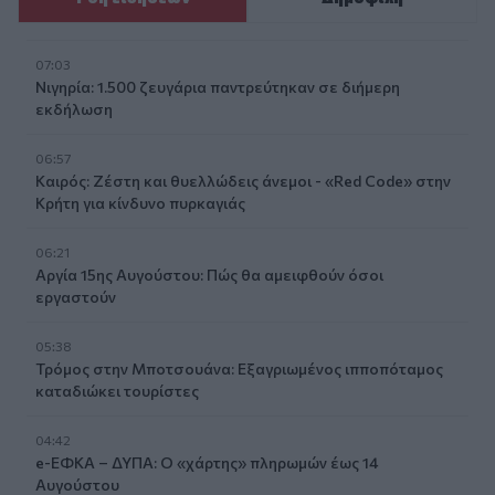
07:03
Νιγηρία: 1.500 ζευγάρια παντρεύτηκαν σε διήμερη
εκδήλωση
06:57
Καιρός: Ζέστη και θυελλώδεις άνεμοι - «Red Code» στην
Κρήτη για κίνδυνο πυρκαγιάς
06:21
Αργία 15ης Αυγούστου: Πώς θα αμειφθούν όσοι
εργαστούν
05:38
Τρόμος στην Μποτσουάνα: Εξαγριωμένος ιπποπόταμος
καταδιώκει τουρίστες
04:42
e-ΕΦΚΑ – ΔΥΠΑ: Ο «χάρτης» πληρωμών έως 14
Αυγούστου