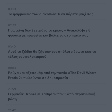
03:33
Το φαρμακείο των διακοπών: Τι να πάρετε μαζί σας
02:39
Πρωτεΐνη δεν έχει μόνο το κρέας – Ανακαλύψτε 8
φρούτα με πρωτεΐνη και βάλτε τα στο πιάτο σας
01:40
Αυτά τα ζώδια θα ζήσουν τον απόλυτο έρωτα έως το
τέλος του καλοκαιριού
00:35
Ρούχα και αξεσουάρ από την ταινία «The Devil Wears
Prada 2» πωλούνται σε δημοπρασία
23:59
Γερμανία: Drones εθεάθησαν πάνω από στρατιωτική
βάση
23:47