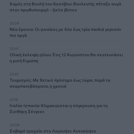
Χαμός στη Βουλή του Κοσόβου: Βουλευτής πέταξε αυγά
στον πρωθυπουργό - Δείτε βίντεο
23:39
Νέα έρευνα: Οι γυναίκες με δύο έως τρία παιδιά γερνούν
πιο αργά
23:31
Ολική έκλειψη ηλίου: Στις 12 Αυγούστου θα σκοτεινιάσει
η μισή Ευρώπη
23:21
Τουρισμός: Με θετικό πρόσημο έως τώρα, παρά τα
σκαμπανεβάσματα, η χρονιά
23:15
Ιταλία-Ισπανία: Κλιμακώνεται η σύγκρουση για τη
Συνθήκη Σένγκεν
23:09
Σοβαρό τροχαίο στο Λαγονήσι: Αυτοκίνητο