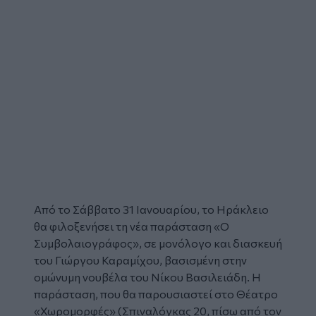
Από το Σάββατο 31 Ιανουαρίου, το Ηράκλειο
θα φιλοξενήσει τη νέα παράσταση «Ο
Συμβολαιογράφος», σε μονόλογο και διασκευή
του Γιώργου Καραμίχου, βασισμένη στην
ομώνυμη νουβέλα του Νίκου Βασιλειάδη. Η
παράσταση, που θα παρουσιαστεί στο Θέατρο
«Χωρομορφές» (Σπιναλόγκας 20, πίσω από τον