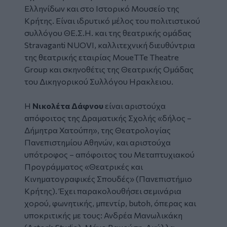
Ελληνίδων και στο Ιστορικό Μουσείο της
Κρήτης. Είναι ιδρυτικό μέλος του πολιτιστικού
συλλόγου ΘΕ.Σ.Η. και της θεατρικής ομάδας
Stravaganti NUOVI, καλλιτεχνική διευθύντρια
της θεατρικής εταιρίας MoueTTe Theatre
Group και σκηνοθέτις της Θεατρικής Ομάδας
του Δικηγορικού Συλλόγου Ηρακλειου.
H
Νικολέτα Δάφνου
είναι αριστούχα
απόφοιτος της Δραματικής Σχολής «δήλος –
Δήμητρα Χατούπη», της Θεατρολογίας
Πανεπιστημίου Αθηνών, και αριστούχα
υπότροφος – απόφοιτος του Μεταπτυχιακού
Προγράμματος «Θεατρικές και
Κινηματογραφικές Σπουδές» (Πανεπιστήμιο
Κρήτης). Έχει παρακολουθήσει σεμινάρια
χορού, φωνητικής, μπεντίρ, butoh, όπερας και
υποκριτικής με τους: Ανδρέα Μανωλικάκη