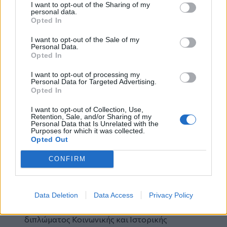
(ΘΕ.Σ.Η. & Stravaganti NUOVI), «Η Λαίδη
I want to opt-out of the Sharing of my
personal data.
Λάζαρος» (Lab of Art), «Άσεμνα παραμύθια»
Opted In
(Stravaganti NUOVI), «Παραμύθι χωρίς όνομα»
(Πολιτιστικό Συνεδριακό Κέντρο Ηρακλείου)
I want to opt-out of the Sale of my
Personal Data.
κ.ά.. Έχει λάβει μέρος σε παιδικές παραστάσεις
Opted In
όπως «Ο γάτος που έμαθε σ’ ένα γλάρο να
πετά» (Όμμα Στούντιο), «Δον Κιχώτης» (Σχήμα
I want to opt-out of processing my
Personal Data for Targeted Advertising.
7), «Το μυστήριο της πολιτείας Χάμελιν»
Opted In
(Σχήμα 7), κ.ά.. Διδάσκει θεατρικό παιχνίδι σε
παιδιά και εφήβους, ενώ τα τελευταία 3 χρόνια
I want to opt-out of Collection, Use,
Retention, Sale, and/or Sharing of my
συνεργάζεται με τον Πέτρο Μπουσουλόπουλο
Personal Data that Is Unrelated with the
Purposes for which it was collected.
στο θεατρικό εργαστήρι «Αγιούτο».
Opted Out
Παράλληλα είναι ιδρυτικό μέλος της ομάδας
θεάτρου Stravaganti NUOVI από το 2017.
CONFIRM
Η
Ευαγγελία Καμπουράκη
είναι απόφοιτος του
Tμήματος Θεάτρου της Σχολής Καλών Τεχνών
Data Deletion
Data Access
Privacy Policy
του Α.Π.Θ. και κάτοχος μεταπτυχιακού
διπλώματος Κοινωνικής και Ιστορικής