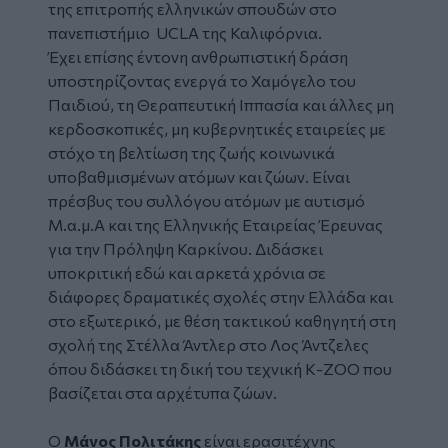
της επιτροπής ελληνικών σπουδών στο
πανεπιστήμιο UCLA της Καλιφόρνια.
Έχει επίσης έντονη ανθρωπιστική δράση
υποστηρίζοντας ενεργά το Χαμόγελο του
Παιδιού, τη Θεραπευτική Ιππασία και άλλες μη
κερδοσκοπικές, μη κυβερνητικές εταιρείες με
στόχο τη βελτίωση της ζωής κοινωνικά
υποβαθμισμένων ατόμων και ζώων. Είναι
πρέσβυς του συλλόγου ατόμων με αυτισμό
Μ.α.μ.Α και της Ελληνικής Εταιρείας Έρευνας
για την Πρόληψη Καρκίνου. Διδάσκει
υποκριτική εδώ και αρκετά χρόνια σε
διάφορες δραματικές σχολές στην Ελλάδα και
στο εξωτερικό, με θέση τακτικού καθηγητή στη
σχολή της Στέλλα Άντλερ στο Λος Άντζελες
όπου διδάσκει τη δική του τεχνική Κ-ΖΟΟ που
βασίζεται στα αρχέτυπα ζώων.
Ο
Μάνος Πολιτάκης
είναι ερασιτέχνης