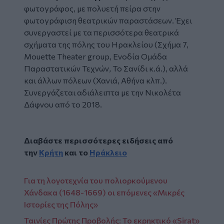
φωτογράφος, με πολυετή πείρα στην
φωτογράφιση θεατρικών παραστάσεων. Έχει
συνεργαστεί με τα περισσότερα θεατρικά
σχήματα της πόλης του Ηρακλείου (Σχήμα 7,
Μouette Theater group, Ενοδία Ομάδα
Παραστατικών Τεχνών, Το Σανίδι κ.ά.), αλλά
και άλλων πόλεων (Χανιά, Αθήνα κλπ.).
Συνεργάζεται αδιάλειπτα με την Νικολέτα
Δάφνου από το 2018.
Διαβάστε περισσότερες ειδήσεις από
την
Κρήτη
και το
Ηράκλειο
Για τη λογοτεχνία του πολιορκούμενου
Χάνδακα (1648-1669) οι επόμενες «Μικρές
Ιστορίες της Πόλης»
Ταινίες Πρώτης Προβολής: Το εκρηκτικό «Sirat»