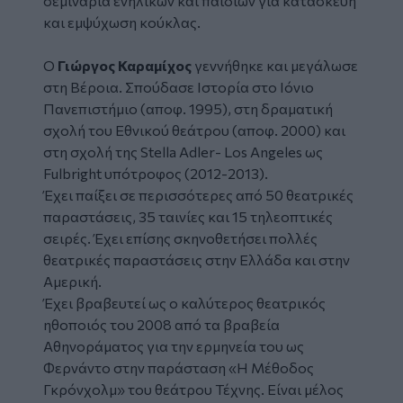
σεμινάρια ενηλίκων και παιδιών για κατασκευή
και εμψύχωση κούκλας.
Ο
Γιώργος Καραμίχος
γεννήθηκε και μεγάλωσε
στη Βέροια. Σπούδασε Ιστορία στο Ιόνιο
Πανεπιστήμιο (αποφ. 1995), στη δραματική
σχολή του Εθνικού θεάτρου (αποφ. 2000) και
στη σχολή της Stella Adler- Los Angeles ως
Fulbright υπότροφος (2012-2013).
Έχει παίξει σε περισσότερες από 50 θεατρικές
παραστάσεις, 35 ταινίες και 15 τηλεοπτικές
σειρές. Έχει επίσης σκηνοθετήσει πολλές
θεατρικές παραστάσεις στην Ελλάδα και στην
Αμερική.
Έχει βραβευτεί ως ο καλύτερος θεατρικός
ηθοποιός του 2008 από τα βραβεία
Αθηνοράματος για την ερμηνεία του ως
Φερνάντο στην παράσταση «Η Μέθοδος
Γκρόνχολμ» του θεάτρου Τέχνης. Είναι μέλος