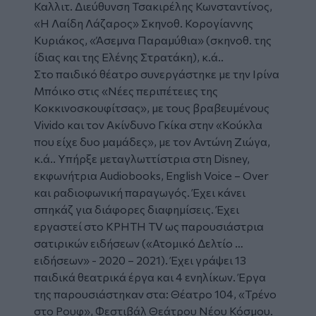
Καλλιτ. Διεύθυνση Τσακιρέλης Κωνσταντίνος,
«Η Λαίδη Λάζαρος» Σκηνοθ. Κορογίαννης
Κυριάκος, «Άσεμνα Παραμύθια» (σκηνοθ. της
ίδιας και της Ελένης Στρατάκη), κ.ά..
Στο παιδικό θέατρο συνεργάστηκε με την Ιρίνα
Μπόικο στις «Νέες περιπέτειες της
Κοκκινοσκουφίτσας», με τους βραβευμένους
Vivido και τον Ακίνδυνο Γκίκα στην «Κούκλα
που είχε δυο μαμάδες», με τον Αντώνη Ζιώγα,
κ.ά.. Υπήρξε μεταγλωττίστρια στη Disney,
εκφωνήτρια Αudiobooks, Εnglish Voice – Οver
και ραδιοφωνική παραγωγός. Έχει κάνει
σπηκάζ για διάφορες διαφημίσεις. Έχει
εργαστεί στο KΡΗΤΗ TV ως παρουσιάστρια
σατιρικών ειδήσεων («Ατομικό Δελτίο …
ειδήσεων» - 2020 – 2021). Έχει γράψει 13
παιδικά θεατρικά έργα και 4 ενηλίκων. Έργα
της παρουσιάστηκαν στα: Θέατρο 104, «Τρένο
στο Ρουφ», Φεστιβάλ Θεάτρου Νέου Κόσμου.