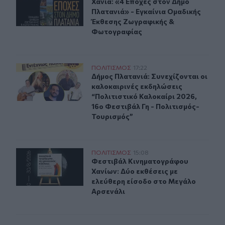
Χανιά: «4 Εποχές στον Δήμο Πλατα
Χανιά: «4 Εποχές στον Δήμο
Πλατανιά» - Εγκαίνια Ομαδικής
Έκθεσης Ζωγραφικής &
Φωτογραφίας
Δήμος Πλατανιά: Συνεχίζονται οι καλοκαιρινές εκδηλώσ
ΠΟΛΙΤΙΣΜΟΣ
17:22
Δήμος Πλατανιά: Συνεχίζονται οι κ
Δήμος Πλατανιά: Συνεχίζονται οι
καλοκαιρινές εκδηλώσεις
“Πολιτιστικό Καλοκαίρι 2026,
16ο Φεστιβάλ Γη - Πολιτισμός-
Τουρισμός”
Δύο ξεχωριστές εκθέσεις του Φεστιβάλ Κινηματογράφο
ΠΟΛΙΤΙΣΜΟΣ
15:08
Φεστιβάλ Κινηματογράφου Χανίων: 
Φεστιβάλ Κινηματογράφου
Χανίων: Δύο εκθέσεις με
ελεύθερη είσοδο στο Μεγάλο
Αρσενάλι