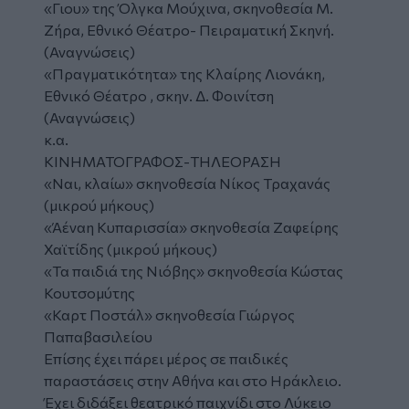
«Γιου» της Όλγκα Μούχινα, σκηνοθεσία Μ.
Ζήρα, Εθνικό Θέατρο- Πειραματική Σκηνή.
(Αναγνώσεις)
«Πραγματικότητα» της Κλαίρης Λιονάκη,
Εθνικό Θέατρο , σκην. Δ. Φοινίτση
(Αναγνώσεις)
κ.α.
ΚΙΝΗΜΑΤΟΓΡΑΦΟΣ-ΤΗΛΕΟΡΑΣΗ
«Ναι, κλαίω» σκηνοθεσία Νίκος Τραχανάς
(μικρού μήκους)
«Άέναη Κυπαρισσία» σκηνοθεσία Ζαφείρης
Χαϊτίδης (μικρού μήκους)
«Τα παιδιά της Νιόβης» σκηνοθεσία Κώστας
Κουτσομύτης
«Καρτ Ποστάλ» σκηνοθεσία Γιώργος
Παπαβασιλείου
Επίσης έχει πάρει μέρος σε παιδικές
παραστάσεις στην Αθήνα και στο Ηράκλειο.
Έχει διδάξει θεατρικό παιχνίδι στο Λύκειο