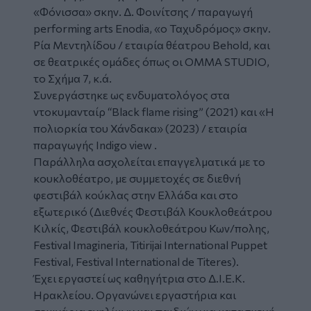
«Φόνισσα» σκην. Δ. Φοινίτσης / παραγωγή
performing arts Enodia, «ο Ταχυδρόμος» σκην.
Ρία Μεντηλίδου / εταιρία θέατρου Behold, και
σε θεατρικές ομάδες όπως οι ΟΜΜΑ STUDIO,
το Σχήμα 7, κ.ά.
Συνεργάστηκε ως ενδυματολόγος στα
ντοκυμανταίρ “Black flame rising” (2021) και «Η
πολιορκία του Χάνδακα» (2023) / εταιρία
παραγωγής Indigo view .
Παράλληλα ασχολείται επαγγελματικά με το
κουκλοθέατρο, με συμμετοχές σε διεθνή
φεστιβάλ κούκλας στην Ελλάδα και στο
εξωτερικό (Διεθνές Φεστιβάλ Κουκλοθεάτρου
Κιλκίς, Φεστιβάλ κουκλοθεάτρου Κων/πολης,
Festival Imagineria, Titirijai International Puppet
Festival, Festival International de Titeres).
Έχει εργαστεί ως καθηγήτρια στο Δ.Ι.Ε.Κ.
Ηρακλείου. Οργανώνει εργαστήρια και