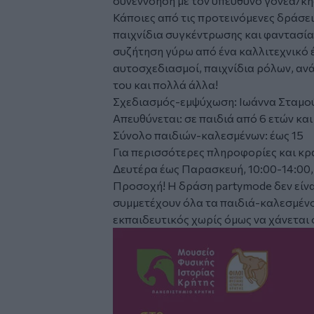
συνεννόηση με τον υπεύθυνο γονέα/κ
Κάποιες από τις προτεινόμενες δράσει
παιχνίδια συγκέντρωσης και φαντασίας
συζήτηση γύρω από ένα καλλιτεχνικό 
αυτοσχεδιασμοί, παιχνίδια ρόλων, α
του και πολλά άλλα!
Σχεδιασμός-εμψύχωση: Ιωάννα Σταμο
Απευθύνεται: σε παιδιά από 6 ετών κα
Σύνολο παιδιών-καλεσμένων: έως 15
Για περισσότερες πληροφορίες και κρα
Δευτέρα έως Παρασκευή, 10:00-14:00,
Προσοχή! Η δράση partymode δεν είναι
συμμετέχουν όλα τα παιδιά-καλεσμένο
εκπαιδευτικός χωρίς όμως να χάνεται ο
Image