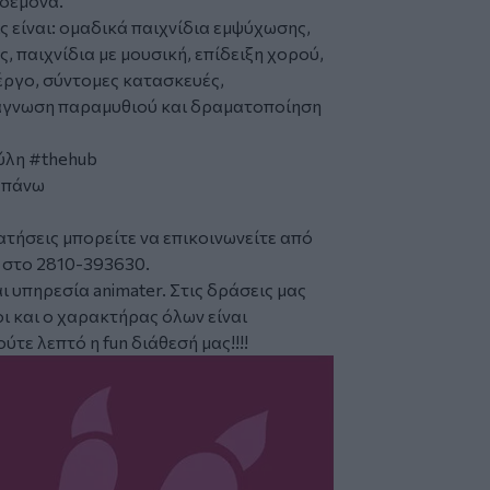
ηδεμόνα.
ς είναι: ομαδικά παιχνίδια εμψύχωσης,
, παιχνίδια με μουσική, επίδειξη χορού,
έργο, σύντομες κατασκευές,
νάγνωση παραμυθιού και δραματοποίηση
ύλη #thehub
ι πάνω
τήσεις μπορείτε να επικοινωνείτε από
 στο 2810-393630.
 υπηρεσία animater. Στις δράσεις μας
ι και ο χαρακτήρας όλων είναι
ύτε λεπτό η fun διάθεσή μας!!!!