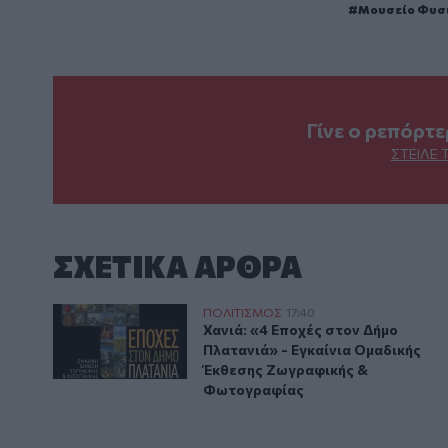
Μουσείο Φυσι
Γίνε ο ρεπόρτ
ΣΤΕΊΛΕ 
ΣΧΕΤΙΚA AΡΘΡΑ
Χανιά: «4 Εποχές στον Δήμο Πλατανιά» - Εγκαίνια
ΠΟΛΙΤΙΣΜΟΣ
17:40
Χανιά: «4 Εποχές στον Δήμο Πλ
Χανιά: «4 Εποχές στον Δήμο
Πλατανιά» - Εγκαίνια Ομαδικής
Έκθεσης Ζωγραφικής &
Φωτογραφίας