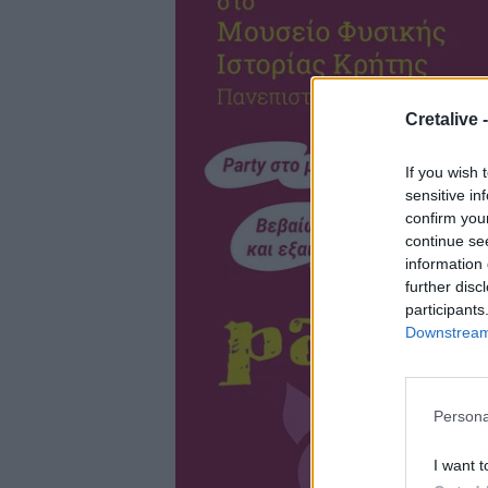
Cretalive 
If you wish 
sensitive in
confirm you
continue se
information 
further disc
participants
Downstream 
Persona
I want t