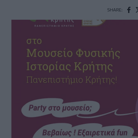
SHARE:
Face
T