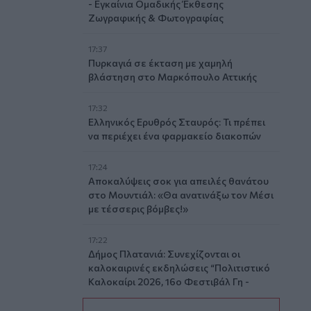
- Εγκαίνια Ομαδικής Έκθεσης
Ζωγραφικής & Φωτογραφίας
17:37
Πυρκαγιά σε έκταση με χαμηλή
βλάστηση στο Μαρκόπουλο Αττικής
17:32
Ελληνικός Ερυθρός Σταυρός: Τι πρέπει
να περιέχει ένα φαρμακείο διακοπών
17:24
Aποκαλύψεις σοκ για απειλές θανάτου
στο Μουντιάλ: «Θα ανατινάξω τον Μέσι
με τέσσερις βόμβες!»
17:22
Δήμος Πλατανιά: Συνεχίζονται οι
καλοκαιρινές εκδηλώσεις “Πολιτιστικό
Καλοκαίρι 2026, 16ο Φεστιβάλ Γη -
Πολιτισμός- Τουρισμός”