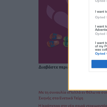
Opted 
I want t
Opted 
I want 
Advertis
Opted 
I want t
of my P
was col
Opted 
Διαβάστε περισσότερες ειδήσεις 
Mε τη συναυλία «Πολλά εν θέλω να σου
Σκηνής στα Ενετικά Τείχη
H Ιεράπετρα στη νέα σειρά ντοκιμαντέ