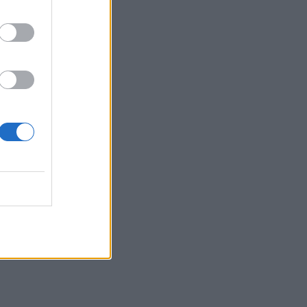
16:13
Καύσιμα: Γιατί οι τιμές παραμένουν
υψηλές μέσα στην περίοδο των
διακοπών
16:10
Έφυγαν» 6.000 εισιτήρια από τον
κόσμο του ΟΦΗ για το Σούπερ Καπ
15:54
Ο Γ. Αγριμανάκης Αντιδήμαρχος
Υπηρεσίας το Σάββατο 8 και την
Κυριακή 9 Αυγούστου
15:48
Δυτική Αττική: Ολοκληρώθηκαν οι
αυτοψίες στις πυρόπληκτες περιοχές
15:43
Εντυπωσιάζουν οι εικόνες από το νέο