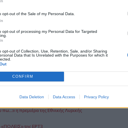
In
o opt-out of the Sale of my Personal Data.
In
to opt-out of processing my Personal Data for Targeted
ing.
In
o opt-out of Collection, Use, Retention, Sale, and/or Sharing
ersonal Data that Is Unrelated with the Purposes for which it
lected.
Out
CONFIRM
από την
Κρήτη
και το
Ηράκλειο
Data Deletion
Data Access
Privacy Policy
 πω…» η πρεμιέρα της Εθνικής Λυρικής
ρ «ΠΟΛΕΙΣ» της ΕΡΤ3