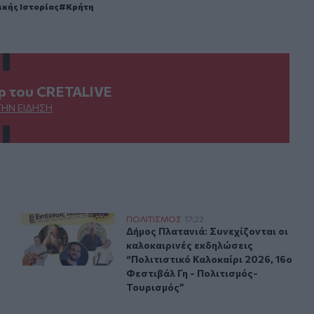
κής Ιστορίας
Κρήτη
ερ του CRETALIVE
ΤΗΝ ΕΊΔΗΣΗ
 Ομαδικής Έκθεσης Ζωγραφικής & Φωτογραφίας
Δήμος Πλατανιά: Συνεχίζονται οι καλοκαιρινές εκδηλώσ
ΠΟΛΙΤΙΣΜΟΣ
17:22
ατανιά» - Εγκαίνια Ομαδικής Έκθεσης Ζωγραφικής & Φωτογ
Δήμος Πλατανιά: Συνεχίζονται οι κ
Δήμος Πλατανιά: Συνεχίζονται οι
καλοκαιρινές εκδηλώσεις
“Πολιτιστικό Καλοκαίρι 2026, 16ο
Φεστιβάλ Γη - Πολιτισμός-
Τουρισμός”