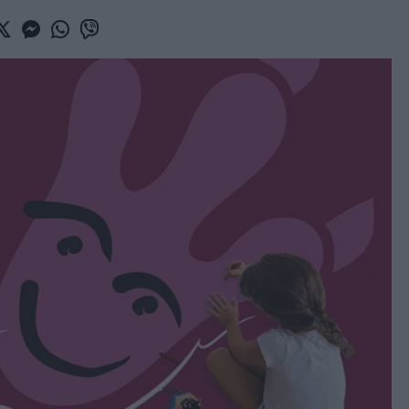
book
witter
Messenger
Whatsapp
Viber