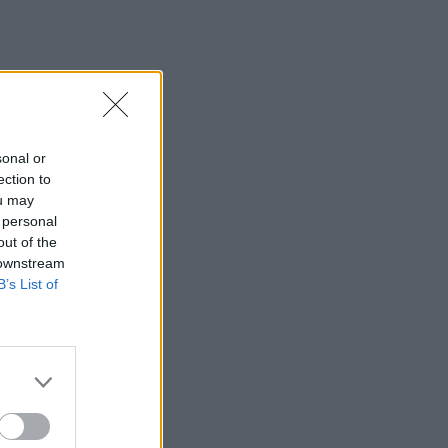
το μέλλον της βιομηχανίας στην Κρήτη
16:37
Κρήτη: Έδειχνε το 10χρονο κορίτσι και
ρωτούσε "πόσο;" - Έρευνες για
παιδεραστή τουρίστα - Δείτε βίντεο
sonal or
16:30
ection to
Στεγαστικό επίδομα από το υπουργείο
ou may
Παιδείας, σε 1.120 φοιτητές σε Βόλο,
 personal
Λάρισα, Τρίκαλα, Καρδίτσα και Λαμία
out of the
 downstream
16:17
B’s List of
Συντάξεις: Αυξάνονται οι αποχωρήσεις
το 2026 καθώς περισσότεροι
ασφαλισμένοι βγαίνουν νωρίτερα
16:15
Η Έμπαρος τίμησε τους νεκρούς της
Κατοχής - 82 χρόνια από τη Μεγάλη
Κύκλωση