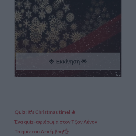
Quiz: It's Christmas time! 🎄
Ένα quiz-αφιέρωμα στον Τζον Λένον
Το quiz του Δεκέμβρη!👌