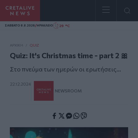
Homepage
/
29 °C
ΣAΒΒΑΤΟ 8.8.2026
ΗΡΑΚΛΕΙΟ
ΑΡΧΙΚΗ
/
QUIZ
Quiz: It's Christmas time - part 2 🎀
Στο πνεύμα των ημερών οι ερωτήσεις...
22.12.2024
NEWSROOM
Facebook
Twitter
Messenger
Whatsapp
Viber