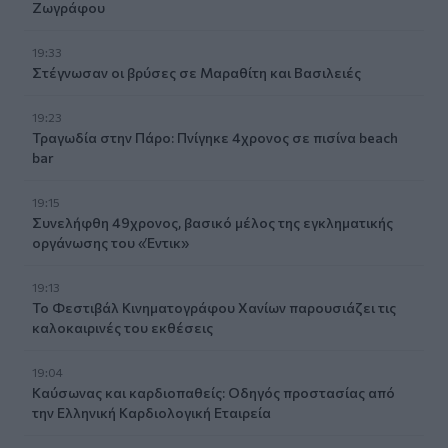
Ζωγράφου
19:33
Στέγνωσαν οι βρύσες σε Μαραθίτη και Βασιλειές
19:23
Τραγωδία στην Πάρο: Πνίγηκε 4χρονος σε πισίνα beach
bar
19:15
Συνελήφθη 49χρονος, βασικό μέλος της εγκληματικής
οργάνωσης του «Έντικ»
19:13
Το Φεστιβάλ Κινηματογράφου Χανίων παρουσιάζει τις
καλοκαιρινές του εκθέσεις
19:04
Καύσωνας και καρδιοπαθείς: Οδηγός προστασίας από
την Ελληνική Καρδιολογική Εταιρεία