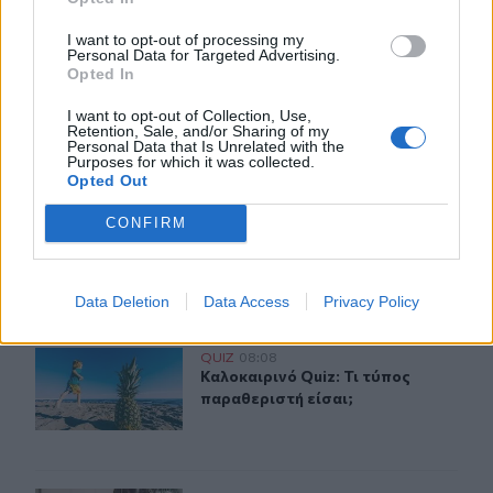
ΣΧΕΤΙΚA AΡΘΡΑ
I want to opt-out of processing my
Personal Data for Targeted Advertising.
Opted In
🍝 Via Pastarella Quiz: Ένα ταξίδι στην αυθεντική ιταλική
QUIZ
10:25
🍝 Via Pastarella Quiz: Ένα ταξίδι σ
🍝 Via Pastarella Quiz: Ένα ταξίδι
I want to opt-out of Collection, Use,
στην αυθεντική ιταλική γεύση
Retention, Sale, and/or Sharing of my
Personal Data that Is Unrelated with the
Purposes for which it was collected.
Opted Out
Quiz Κρήτη + καλοκαίρι: Εσύ πόσο μέσα είσαι; 🍷
QUIZ
08:00
CONFIRM
Quiz Κρήτη + καλοκαίρι: Εσύ πόσο μέ
Quiz Κρήτη + καλοκαίρι: Εσύ
πόσο μέσα είσαι; 🍷
Data Deletion
Data Access
Privacy Policy
Καλοκαιρινό Quiz: Τι τύπος παραθεριστή είσαι;
QUIZ
08:08
Καλοκαιρινό Quiz: Τι τύπος παραθερ
Καλοκαιρινό Quiz: Τι τύπος
παραθεριστή είσαι;