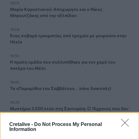
18:59
Μαρία Καρυστιανού: Αποχώρησε και ο Νίκος
Μπρουτζάκης από την «Ελπίδα»
18:58
Ένας σοβαρά τραυματίας από τροχαίο με γουρούνα στην
Ηλεία
18:55
Η πρώτη ομάδα που συλλυπήθηκε για τον χαμό του
πατέρα του Μέσι
18:45
Τα «Παραμύθια του Σαββάτου»… πάνε διακοπές!
18:38
Μυστήριο 3.500 ετών στη Σαντορίνη: Ο 15χρονος που δεν
πρόλαβε να ξεφύγει από το τσουνάμι μπορεί ν' αλλάξει
τη χρονολογία της μεγάλης έκρηξης
Cretalive -
Do Not Process My Personal
Information
18:22