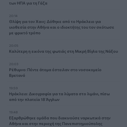
των ΗΠΑ για τη Γάζα
20:14
Θλίψη για τον Χανς: Δόθηκε από το Ηράκλειο για
υιοθεσία στην Αθήνα και ο ιδιοκτήτης του τον σκότωσε
με φρικτό τρόπο
20:05
Καλύτερη η εικόνα της φωτιάς στη Μικρή Βίγλα της Νάξου
20:03
Ρέθυμνο: Πέντε άτομα έστειλαν στο νοσοκομείο
Βρετανό
19:59
Ηράκλειο: Δικογραφία για τα λύματα στο λιμάνι, πίσω
από την πλατεία 18 Άγγλων
19:48
Εξαρθρώθηκε ομάδα που διακινούσε ναρκωτικά στην
Αθήνα και στην περιοχή της Πανεπιστημιούπολης