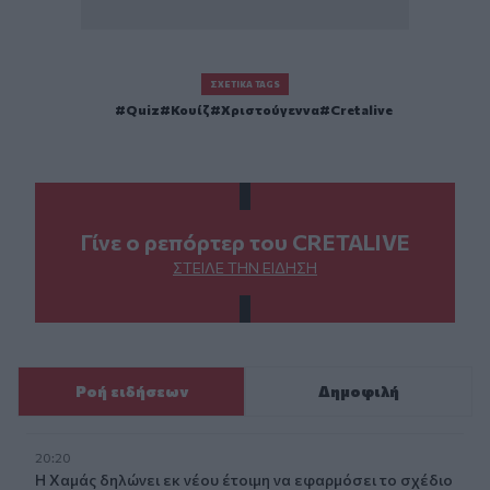
ΣΧΕΤΙΚΆ TAGS
Quiz
Κουίζ
Χριστούγεννα
Cretalive
Γίνε ο ρεπόρτερ του CRETALIVE
ΣΤΕΊΛΕ ΤΗΝ ΕΊΔΗΣΗ
Ροή ειδήσεων
Δημοφιλή
20:20
Η Χαμάς δηλώνει εκ νέου έτοιμη να εφαρμόσει το σχέδιο