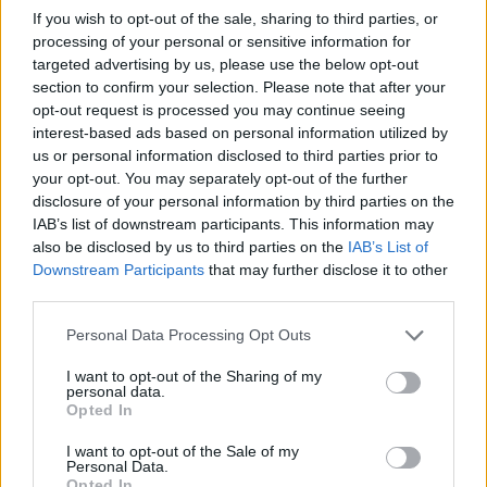
ΟΦΗ: Έκλεισε τον Λορέντσο Ντίκμαν
If you wish to opt-out of the sale, sharing to third parties, or
processing of your personal or sensitive information for
18:21
targeted advertising by us, please use the below opt-out
ΕΛΓΕΚΑ: Προληπτική ανάκληση γνωστής μαρμελάδας
section to confirm your selection. Please note that after your
φράουλα
opt-out request is processed you may continue seeing
interest-based ads based on personal information utilized by
18:05
us or personal information disclosed to third parties prior to
Μια μεγάλη μουσική βραδιά στην Αλφά για τα 100 χρόνια
your opt-out. You may separately opt-out of the further
από τη γέννηση του Κώστα Μουντάκη
disclosure of your personal information by third parties on the
IAB’s list of downstream participants. This information may
18:04
also be disclosed by us to third parties on the
IAB’s List of
Νεκρή μεγαλόσωμη αρκούδα στην Καστοριά, πιθανόν
Downstream Participants
that may further disclose it to other
από πυροβολισμό
third parties.
Personal Data Processing Opt Outs
ΠΕΡΙΣΣΟΤΕΡΑ
I want to opt-out of the Sharing of my
personal data.
Opted In
I want to opt-out of the Sale of my
Personal Data.
Opted In