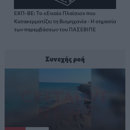
ΕΧΠ-ΒΕ: Το «Ενιαίο Πλαίσιο» που
Κατακερματίζει τη Βιομηχανία - Η σημασία
των παρεμβάσεων του ΠΑΣΕΒΙΠΕ
Συνεχής ροή