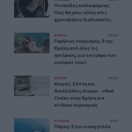
Πινακίδες κυκλοφορίας:
Πώς θα μπει τέλος στις
χρονοβόρες διαδικασίες
ΚΡΗΤΗ
09:35
Γαμήλιος τουρισμός: Στην
Κρήτη από όλες τις
ηπείρους, για τον γάμο των
ονείρων τους!
ΚΡΗΤΗ
06:57
Καιρός: Ζέστη και
θυελλώδεις άνεμοι - «Red
Code» στην Κρήτη για
κίνδυνο πυρκαγιάς
ΕΛΛAΔΑ
10:10
Πάρος: Στον εισαγγελέα