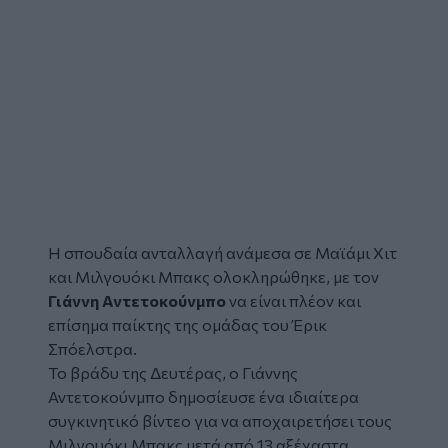
Η σπουδαία ανταλλαγή ανάμεσα σε Μαϊάμι Χιτ
και Μιλγουόκι Μπακς ολοκληρώθηκε, με τον
Γιάννη Αντετοκούνμπο
να είναι πλέον και
επίσημα παίκτης της ομάδας του Έρικ
Σπόελστρα.
Το βράδυ της Δευτέρας, ο Γιάννης
Αντετοκούνμπο δημοσίευσε ένα ιδιαίτερα
συγκινητικό βίντεο για να αποχαιρετήσει τους
Μιλγουόκι Μπακς μετά από 13 αξέχαστα