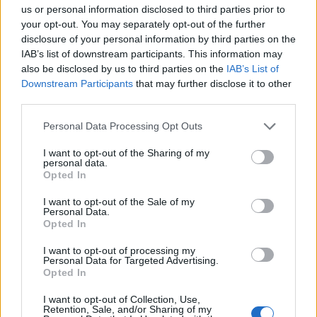
us or personal information disclosed to third parties prior to
your opt-out. You may separately opt-out of the further
disclosure of your personal information by third parties on the
IAB’s list of downstream participants. This information may
also be disclosed by us to third parties on the
IAB’s List of
Downstream Participants
that may further disclose it to other
ΣΧΕΤΙΚA AΡΘΡΑ
third parties.
Personal Data Processing Opt Outs
Nίκη της ΑΕΚ στο τελευταίο φιλικό πριν από τον ΟΦΗ
SPORTS
22:14
Nίκη της ΑΕΚ στο τελευταίο φιλικό
Nίκη της ΑΕΚ στο τελευταίο
I want to opt-out of the Sharing of my
φιλικό πριν από τον ΟΦΗ
personal data.
Opted In
I want to opt-out of the Sale of my
Personal Data.
Opted In
Γιάννης Κωνσταντέλιας: Μπαμπάς για δεύτερη φορά έγ
SPORTS
22:11
Γιάννης Κωνσταντέλιας: Μπαμπάς γ
Γιάννης Κωνσταντέλιας:
Μπαμπάς για δεύτερη φορά
I want to opt-out of processing my
Personal Data for Targeted Advertising.
έγινε ο ποδοσφαιριστής του
Opted In
ΠΑΟΚ
I want to opt-out of Collection, Use,
Retention, Sale, and/or Sharing of my