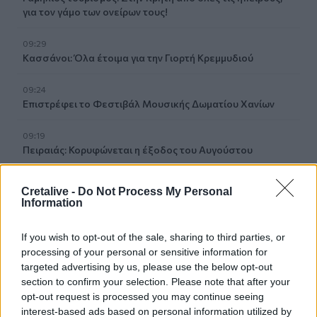
για τον γάμο των ονείρων τους!
09:29
Κασσάνοι: Όλα έτοιμα για την Γιορτή Κρεμμυδιού
09:24
Επιστρέφει το Φεστιβάλ Μουσικής Δωματίου Χανίων
09:19
Πειραιάς: Κορυφώνεται η έξοδος του Αυγούστου
09:12
Cretalive -
Do Not Process My Personal
Μέριλιν Μονρόε: 64 χρόνια από τη μέρα που πέρασε
Information
στον μύθο - "Θα ήθελα να είχα γεννηθεί στην Ελλάδα"
If you wish to opt-out of the sale, sharing to third parties, or
09:05
processing of your personal or sensitive information for
Κομμάτι πύραυλου που προσέκρουσε στη Σελήνη γίνεται
targeted advertising by us, please use the below opt-out
χρυσή ευκαιρία μελέτης για ειδικούς επιστήμονες
section to confirm your selection. Please note that after your
opt-out request is processed you may continue seeing
interest-based ads based on personal information utilized by
ΠΕΡΙΣΣΟΤΕΡΑ