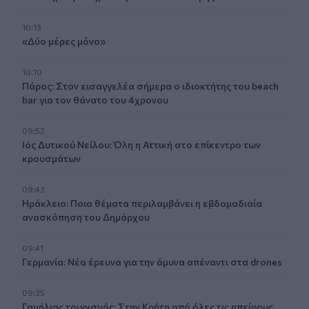
10:13
«Δύο μέρες μόνο»
10:10
Πάρος: Στον εισαγγελέα σήμερα ο ιδιοκτήτης του beach
bar για τον θάνατο του 4χρονου
09:52
Ιός Δυτικού Νείλου: Όλη η Αττική στο επίκεντρο των
κρουσμάτων
09:43
Ηράκλειο: Ποια θέματα περιλαμβάνει η εβδομαδιαία
ανασκόπηση του Δημάρχου
09:41
Γερμανία: Νέα έρευνα για την άμυνα απέναντι στα drones
09:35
Γαμήλιος τουρισμός: Στην Κρήτη από όλες τις ηπείρους,