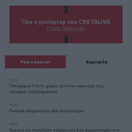
Γίνε ο ρεπόρτερ του CRETALIVE
ΣΤΕΊΛΕ ΤΗΝ ΕΊΔΗΣΗ
Ροή ειδήσεων
Δημοφιλή
11:40
Πανηγύρια: Γλέντι, χορός αλλά και προσοχή στις
τροφικές δηλητηριάσεις
11:35
Ρωσικά πλήγματα σε δύο διυλιστήρια
11:23
Έρευνα για παρολίγον σύγκρουση δύο αεροσκαφών στο