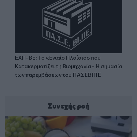
ΕΧΠ-ΒΕ: Το «Ενιαίο Πλαίσιο» που
Κατακερματίζει τη Βιομηχανία - Η σημασία
των παρεμβάσεων του ΠΑΣΕΒΙΠΕ
Συνεχής ροή