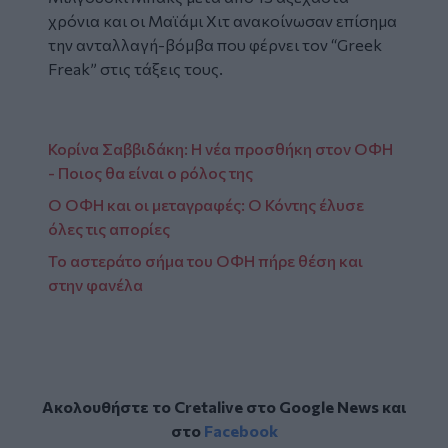
χρόνια και οι Μαϊάμι Χιτ ανακοίνωσαν επίσημα
την ανταλλαγή-βόμβα που φέρνει τον “Greek
Freak” στις τάξεις τους.
Κορίνα Σαββιδάκη: Η νέα προσθήκη στον ΟΦΗ
- Ποιος θα είναι ο ρόλος της
Ο ΟΦΗ και οι μεταγραφές: Ο Κόντης έλυσε
όλες τις απορίες
Το αστεράτο σήμα του ΟΦΗ πήρε θέση και
στην φανέλα
Ακολουθήστε το Cretalive στο
Google News
και
στο
Facebook