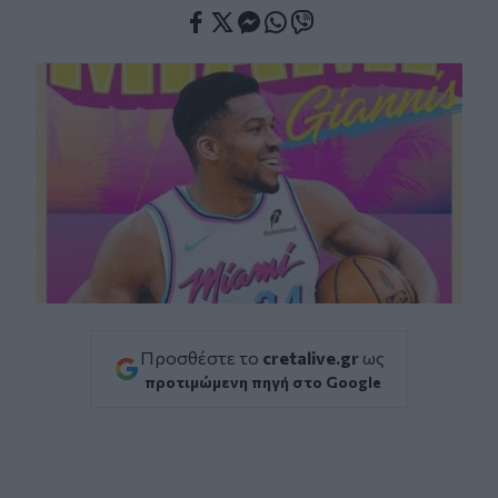
Facebook
Twitter
Messenger
Whatsapp
Viber
Προσθέστε το
cretalive.gr
ως
προτιμώμενη πηγή στο Google