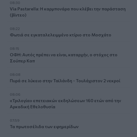
08:30
Via Pastarella: Η καρμπονάρα που κλέβει την παράσταση
(βίντεο)
08:22
Φωτιά σε εγκαταλελειμμένο κτίριο στο Μοσχάτο
08:15
ΟΦΗ: Αυτός πρέπει να είναι, καταρχήν, ο στόχος στο
Σούπερ Καπ
08:08
Πυρά σε λύκειο στην Ταϊλάνδη - Τουλάχιστον 2 νεκροί
08:06
«Τριλογία» επετειακών εκδηλώσεων 160 ετών από την
Αρκαδική Εθελοθυσία
07:59
Τα πρωτοσέλιδα των εφημερίδων