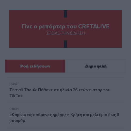
Γίνε ο ρεπόρτερ του CRETALIVE
ΣΤΕΊΛΕ ΤΗΝ ΕΊΔΗΣΗ
Ροή ειδήσεων
Δημοφιλή
08:41
Σίντνεϊ Τάουλ: Πέθανε σε ηλικία 26 ετών η σταρ του
TikTok
08:34
«Καμίνι» τις επόμενες ημέρες η Κρήτη και μελτέμια έως 8
μποφόρ