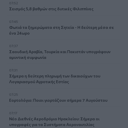
07:52
Σεισμός 5,8 βαθμών στις δυτικές Φιλιππίνες
07:45
Φωτιά τα ξημερώματα στη Σητεία - Η δεύτερη μέσα σε
ένα 24ωρο
07:37
Σαουδική Αραβία, Τουρκία και Πακιστάν υπογράφουν
αμυντική συμφωνία
07:31
Σήμερα η δεύτερη πληρωμή των δικαιούχων του
Λογαριασμού Αγροτικής Εστίας
07:25
Εορτολόγιο: Ποιοι γιορτάζουν σήμερα 7 Αυγούστου
07:17
Νέο Διεθνές Αεροδρόμιο Ηρακλείου: Σήμερα οι
υπογραφές για τα Συστήματα Αεροναυτιλίας