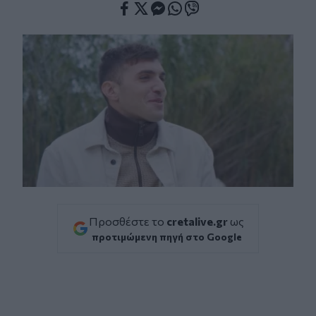
Facebook
Twitter
Messenger
Whatsapp
Viber
Προσθέστε το
cretalive.gr
ως
προτιμώμενη πηγή στο Google