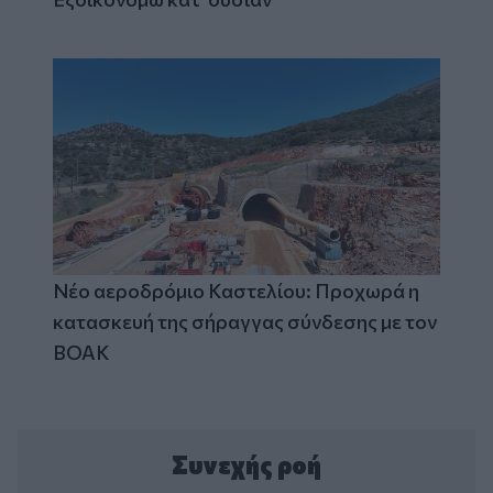
Νέο αεροδρόμιο Καστελίου: Προχωρά η
κατασκευή της σήραγγας σύνδεσης με τον
ΒΟΑΚ
Συνεχής ροή