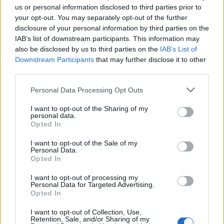
Το απολαυστικό βίντεο της Νατάσας Θεοδωρίδου με τη
us or personal information disclosed to third parties prior to
μητέρα της
your opt-out. You may separately opt-out of the further
disclosure of your personal information by third parties on the
IAB’s list of downstream participants. This information may
ΠΕΡΙΣΣΟΤΕΡΑ
also be disclosed by us to third parties on the
IAB’s List of
Downstream Participants
that may further disclose it to other
third parties.
Personal Data Processing Opt Outs
I want to opt-out of the Sharing of my
ΣΧΕΤΙΚA AΡΘΡΑ
personal data.
Opted In
ΟΦΗ: Αυτός πρέπει να είναι, καταρχήν, ο στόχος στο Σ
SPORTS
08:15
I want to opt-out of the Sale of my
Personal Data.
ΟΦΗ: Αυτός πρέπει να είναι, καταρ
ΟΦΗ: Αυτός πρέπει να είναι,
Opted In
καταρχήν, ο στόχος στο Σούπερ
Καπ
I want to opt-out of processing my
Personal Data for Targeted Advertising.
Opted In
ΟΦΗ: Μεγάλο προβάδισμα πρόκρισης για την ΤΣΣΚΑ Σ
SPORTS
21:14
I want to opt-out of Collection, Use,
ΟΦΗ: Μεγάλο προβάδισμα πρόκριση
ΟΦΗ: Μεγάλο προβάδισμα
Retention, Sale, and/or Sharing of my