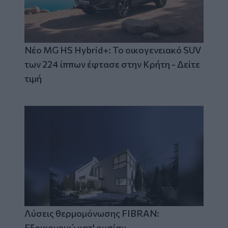
Νέο MG HS Hybrid+: Το οικογενειακό SUV
των 224 ίππων έφτασε στην Κρήτη - Δείτε
τιμή
Λύσεις θερμομόνωσης FIBRAN:
Εξοικονομώ κατ' ουσίαν