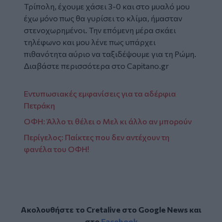
Τρίπολη, έχουμε χάσει 3-0 και στο μυαλό μου
έχω μόνο πως θα γυρίσει το κλίμα, ήμασταν
στενοχωρημένοι. Την επόμενη μέρα σκάει
τηλέφωνο και μου λένε πως υπάρχει
πιθανότητα αύριο να ταξιδέψουμε για τη Ρώμη.
Διαβάστε περισσότερα στο Capitano.gr
Εντυπωσιακές εμφανίσεις για τα αδέρφια
Πετράκη
ΟΦΗ: Άλλο τι θέλει ο Μελ κι άλλο αν μπορούν
Περίγελος: Παίκτες που δεν αντέχουν τη
φανέλα του ΟΦΗ!
Ακολουθήστε το Cretalive στο
Google News
και
στο
Facebook