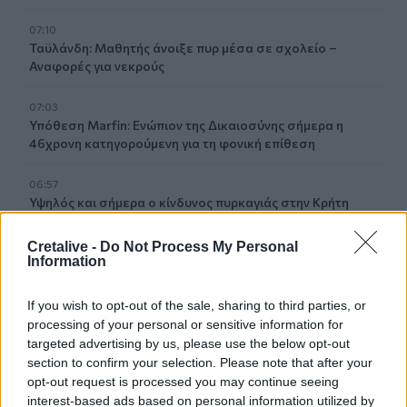
07:10
Ταϋλάνδη: Μαθητής άνοιξε πυρ μέσα σε σχολείο –
Αναφορές για νεκρούς
07:03
Υπόθεση Marfin: Ενώπιον της Δικαιοσύνης σήμερα η
46χρονη κατηγορούμενη για τη φονική επίθεση
06:57
Υψηλός και σήμερα ο κίνδυνος πυρκαγιάς στην Κρήτη
05:52
Cretalive -
Do Not Process My Personal
ΕΝΦΙΑ: Τα λάθη στις μεταβιβάσεις που φέρνουν
Information
τσουχτερά πρόστιμα έως 1.000 ευρώ
If you wish to opt-out of the sale, sharing to third parties, or
04:41
processing of your personal or sensitive information for
Τα φρούτα που επιλέγουν 4 ενδοκρινολόγοι για καλύτερο
targeted advertising by us, please use the below opt-out
έλεγχο του σακχάρου
section to confirm your selection. Please note that after your
opt-out request is processed you may continue seeing
03:34
interest-based ads based on personal information utilized by