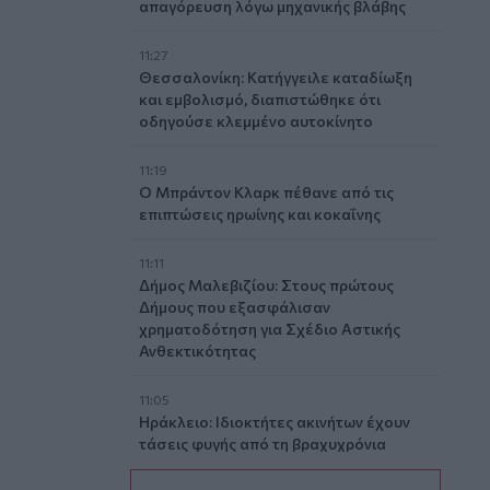
απαγόρευση λόγω μηχανικής βλάβης
11:27
Θεσσαλονίκη: Κατήγγειλε καταδίωξη
και εμβολισμό, διαπιστώθηκε ότι
οδηγούσε κλεμμένο αυτοκίνητο
11:19
Ο Μπράντον Κλαρκ πέθανε από τις
επιπτώσεις ηρωίνης και κοκαΐνης
11:11
Δήμος Μαλεβιζίου: Στους πρώτους
Δήμους που εξασφάλισαν
χρηματοδότηση για Σχέδιο Αστικής
Ανθεκτικότητας
11:05
Ηράκλειο: Ιδιοκτήτες ακινήτων έχουν
τάσεις φυγής από τη βραχυχρόνια
μίσθωση