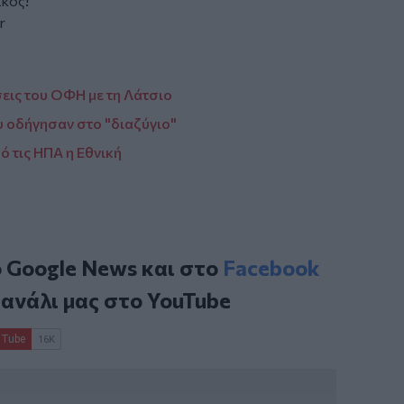
κός!
r
εις του ΟΦΗ με τη Λάτσιο
 οδήγησαν στο "διαζύγιο"
 τις ΗΠΑ η Εθνική
ο
Google News
και στο
Facebook
κανάλι μας στο
YouTube