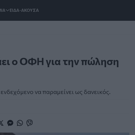
ΙΑ
ΕΙΔΑ-ΑΚΟΥΣΑ
άει ο ΟΦΗ για την πώληση
 ενδεχόμενο να παραμείνει ως δανεικός.
book
witter
Messenger
Whatsapp
Viber