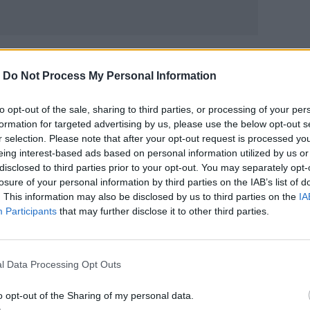
ΙΚΆ TAGS
-
Do Not Process My Personal Information
ρήστος Μανδάς
to opt-out of the sale, sharing to third parties, or processing of your per
formation for targeted advertising by us, please use the below opt-out s
r selection. Please note that after your opt-out request is processed y
eing interest-based ads based on personal information utilized by us or
disclosed to third parties prior to your opt-out. You may separately opt-
ερ του CRETALIVE
losure of your personal information by third parties on the IAB’s list of
ΤΗΝ ΕΊΔΗΣΗ
. This information may also be disclosed by us to third parties on the
IA
Participants
that may further disclose it to other third parties.
l Data Processing Opt Outs
o opt-out of the Sharing of my personal data.
ης και κοκαΐνης
Δημοπρατείται η μπάλα των ιστορικών γκολ του Μαραντ
SPORTS
21:11