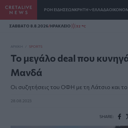
ΡΟΗ ΕΙΔΗΣΕΩΝ
ΚΡΗΤΗ
ΕΛΛΑΔΑ
ΟΙΚΟΝΟΜ
Homepage
ΣAΒΒΑΤΟ 8.8.2026
/
ΗΡΑΚΛΕΙΟ
32 °C
ΑΡΧΙΚΗ
/
SPORTS
Το μεγάλο deal που κυνηγ
Μανδά
Οι συζητήσεις του ΟΦΗ με τη Λάτσιο και το
28.08.2023
SHARE:
Face
T