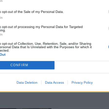
ς επιπτώσεις ηρωίνης και κοκαΐνης
Δημοπρατείται η μπάλα των ιστορικ
Δημοπρατείται η μπάλα των
In
ιστορικών γκολ του Μαραντόνα
επί της Αγγλίας στο Μουντιάλ
o opt-out of the Sale of my Personal Data.
1986
In
to opt-out of processing my Personal Data for Targeted
ου Σαλάχ στην Τουρκία
Aποκαλύψεις σοκ για απειλές θανάτου στο Μουντιάλ: «Θ
SPORTS
17:24
ing.
iral στη μεταγραφή του Σαλάχ στην Τουρκία
Aποκαλύψεις σοκ για απειλές θανάτ
Aποκαλύψεις σοκ για απειλές
In
θανάτου στο Μουντιάλ: «Θα
ανατινάξω τον Μέσι με τέσσερις
o opt-out of Collection, Use, Retention, Sale, and/or Sharing
βόμβες!»
ersonal Data that Is Unrelated with the Purposes for which it
lected.
Out
CONFIRM
Data Deletion
Data Access
Privacy Policy