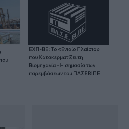
09:27
Βερολίνο: «Στημένη προβοκάτσια» το
περιστατικό με το drone, σύμφωνα με
τη ρωσική πρεσβεία
09:21
Σητεία: Κατασβέστηκε η φωτιά στα
Αχλάδια - Μικρή η καμένη έκταση
ΕΧΠ-ΒΕ: Το «Ενιαίο Πλαίσιο»
α
που Κατακερματίζει τη
 που
Βιομηχανία - Η σημασία των
παρεμβάσεων του ΠΑΣΕΒΙΠΕ