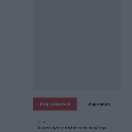
Ροή ειδήσεων
Δημοφιλή
11:34
Χερσόνησος: Απέπλευσε παρά την