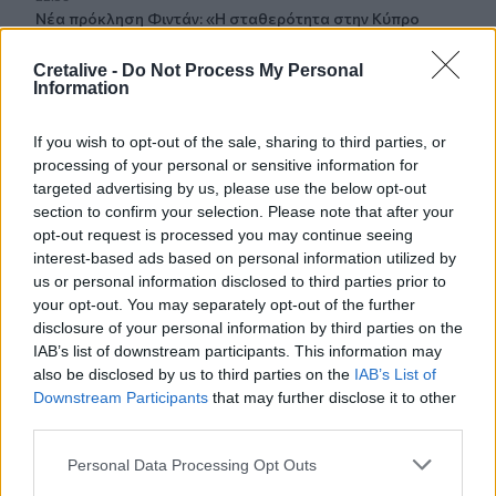
Νέα πρόκληση Φιντάν: «Η σταθερότητα στην Κύπρο
οφείλεται στην παρουσία Τούρκων στρατιωτών»
Cretalive -
Do Not Process My Personal
Information
22:53
Διακινούσαν ναρκωτικά στην Πανεπιστημιούπολη του
Ζωγράφου
If you wish to opt-out of the sale, sharing to third parties, or
processing of your personal or sensitive information for
22:45
targeted advertising by us, please use the below opt-out
Σητεία: Ένα τσιγάρο παραλίγο να βάλει φωτιά στις
section to confirm your selection. Please note that after your
Λιθίνες
opt-out request is processed you may continue seeing
interest-based ads based on personal information utilized by
22:38
us or personal information disclosed to third parties prior to
Ιωάννα Τούνη: Στο νοσοκομείο με τροφική δηλητηρίαση η
your opt-out. You may separately opt-out of the further
influencer
disclosure of your personal information by third parties on the
IAB’s list of downstream participants. This information may
22:32
also be disclosed by us to third parties on the
IAB’s List of
Νέο χτύπημα στα Στενά του Ορμούζ: Βλήμα έπληξε
Downstream Participants
that may further disclose it to other
πλοίο κοντά στο Khasab του Ομάν
third parties.
Personal Data Processing Opt Outs
22:27
Παράνοια σε γάμο στη Μαδέρα: Νόμιζαν ότι