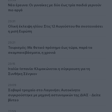
Νέα έρευνα: Οι γυναίκες με δύο έως τρία παιδιά γερνούν
πιο αργά
23:31
Ολική έκλειψη ηλίου: Στις 12 Αυγούστου θα σκοτεινιάσει
η μισή Ευρώπη
23:21
Τουρισμός: Με θετικό πρόσημο έως τώρα, παρά τα
σκαμπανεβάσματα, η χρονιά
23:15
Ιταλία-Ισπανία: Κλιμακώνεται η σύγκρουση για τη
Συνθήκη Σένγκεν
23:09
Σοβαρό τροχαίο στο Λαγονήσι: Αυτοκίνητο
συγκρούστηκε με μηχανή αστυνομικών της ΔΙΑΣ - Δείτε
βίντεο
22:59