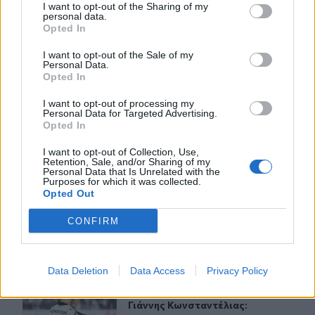
I want to opt-out of the Sharing of my
παντρεύονται ο Κριστιάνο Ρονάλντο με την Χεορχίνα -
personal data.
Βίντεο
Opted In
I want to opt-out of the Sale of my
Personal Data.
ΠΕΡΙΣΣΟΤΕΡΑ
Opted In
I want to opt-out of processing my
Personal Data for Targeted Advertising.
Opted In
I want to opt-out of Collection, Use,
ΣΧΕΤΙΚA AΡΘΡΑ
Retention, Sale, and/or Sharing of my
Personal Data that Is Unrelated with the
Purposes for which it was collected.
Opted Out
Nίκη της ΑΕΚ στο τελευταίο φιλικό πριν από τον ΟΦΗ
SPORTS
22:14
Nίκη της ΑΕΚ στο τελευταίο φιλικό
Nίκη της ΑΕΚ στο τελευταίο
CONFIRM
φιλικό πριν από τον ΟΦΗ
Data Deletion
Data Access
Privacy Policy
Γιάννης Κωνσταντέλιας: Μπαμπάς για δεύτερη φορά έγ
SPORTS
22:11
Γιάννης Κωνσταντέλιας: Μπαμπάς γ
Γιάννης Κωνσταντέλιας: