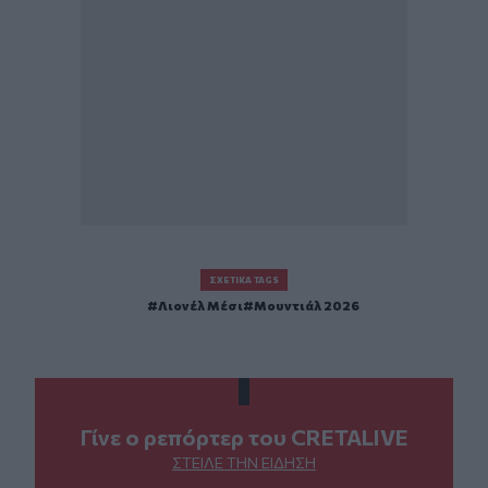
ΣΧΕΤΙΚΆ TAGS
Λιονέλ Μέσι
Μουντιάλ 2026
Γίνε ο ρεπόρτερ του CRETALIVE
ΣΤΕΊΛΕ ΤΗΝ ΕΊΔΗΣΗ