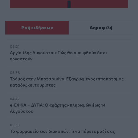
Ροή ειδήσεων
Δημοφιλή
06:21
Αργία 15ης Αυγούστου: Πώς θα αμειφθούν όσοι
εργαστούν
05:38
Τρόμος στην Μποτσουάνα: Εξαγριωμένος ιπποπόταμος
καταδιώκει τουρίστες
04:42
e-ΕΦΚΑ – ΔΥΠΑ: Ο «χάρτης» πληρωμών έως 14
Αυγούστου
03:33
Το φαρμακείο των διακοπών: Τι να πάρετε μαζί σας