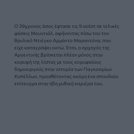
O 39χρονος άσος έφτασε τις 9 ασίστ σε τελικές
φάσεις Μουντιάλ, αφήνοντας πίσω του τον
θρυλικό Ντιέγκο Αρμάντο Μαραντόνα, που
είχε καταγράψει οκτώ. Έτσι, ο αρχηγός της
Αργεντινής βρίσκεται πλέον μόνος στην
κορυφή της λίστας με τους κορυφαίους
δημιουργούς στην ιστορία των Παγκοσμίων
Κυπέλλων, προσθέτοντας ακόμη ένα σπουδαίο
επίτευγμα στην ήδη μυθική καριέρα του.
Glomex
Video