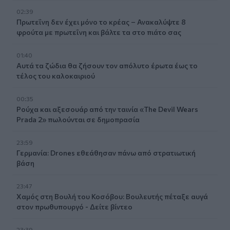
02:39
Πρωτεΐνη δεν έχει μόνο το κρέας – Ανακαλύψτε 8
φρούτα με πρωτεΐνη και βάλτε τα στο πιάτο σας
01:40
Αυτά τα ζώδια θα ζήσουν τον απόλυτο έρωτα έως το
τέλος του καλοκαιριού
00:35
Ρούχα και αξεσουάρ από την ταινία «The Devil Wears
Prada 2» πωλούνται σε δημοπρασία
23:59
Γερμανία: Drones εθεάθησαν πάνω από στρατιωτική
βάση
23:47
Χαμός στη Βουλή του Κοσόβου: Βουλευτής πέταξε αυγά
στον πρωθυπουργό - Δείτε βίντεο
23:39