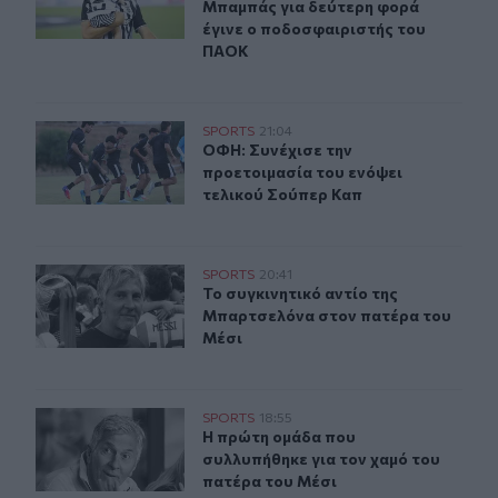
Μπαμπάς για δεύτερη φορά
έγινε ο ποδοσφαιριστής του
ΠΑΟΚ
ΟΦΗ: Συνέχισε την προετοιμασία του ενόψει τελικού Σ
SPORTS
21:04
ΟΦΗ: Συνέχισε την προετοιμασία τ
ΟΦΗ: Συνέχισε την
προετοιμασία του ενόψει
τελικού Σούπερ Καπ
Το συγκινητικό αντίο της Μπαρτσελόνα στον πατέρα το
SPORTS
20:41
Το συγκινητικό αντίο της Μπαρτσε
Το συγκινητικό αντίο της
Μπαρτσελόνα στον πατέρα του
Μέσι
Η πρώτη ομάδα που συλλυπήθηκε για τον χαμό του πατ
SPORTS
18:55
Η πρώτη ομάδα που συλλυπήθηκε γι
Η πρώτη ομάδα που
συλλυπήθηκε για τον χαμό του
πατέρα του Μέσι